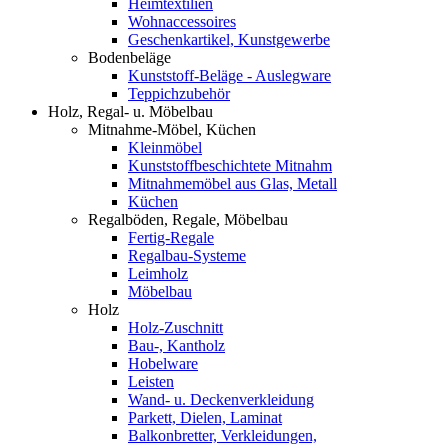
Heimtextilien
Wohnaccessoires
Geschenkartikel, Kunstgewerbe
Bodenbeläge
Kunststoff-Beläge - Auslegware
Teppichzubehör
Holz, Regal- u. Möbelbau
Mitnahme-Möbel, Küchen
Kleinmöbel
Kunststoffbeschichtete Mitnahm
Mitnahmemöbel aus Glas, Metall
Küchen
Regalböden, Regale, Möbelbau
Fertig-Regale
Regalbau-Systeme
Leimholz
Möbelbau
Holz
Holz-Zuschnitt
Bau-, Kantholz
Hobelware
Leisten
Wand- u. Deckenverkleidung
Parkett, Dielen, Laminat
Balkonbretter, Verkleidungen,