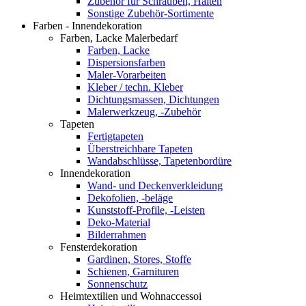
Zubehör für Schrauben, Halten
Sonstige Zubehör-Sortimente
Farben - Innendekoration
Farben, Lacke Malerbedarf
Farben, Lacke
Dispersionsfarben
Maler-Vorarbeiten
Kleber / techn. Kleber
Dichtungsmassen, Dichtungen
Malerwerkzeug, -Zubehör
Tapeten
Fertigtapeten
Überstreichbare Tapeten
Wandabschlüsse, Tapetenbordüre
Innendekoration
Wand- und Deckenverkleidung
Dekofolien, -beläge
Kunststoff-Profile, -Leisten
Deko-Material
Bilderrahmen
Fensterdekoration
Gardinen, Stores, Stoffe
Schienen, Garnituren
Sonnenschutz
Heimtextilien und Wohnaccessoi