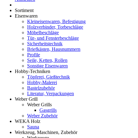
Sortiment
Eisenwaren
Kleineisenwaren, Befestigung
Holzverbinder, Torbeschläge
Möbelbeschläge
Tür- und Fensterbeschläge
Sicherheitstechnik
Briefkästen, Hausnummern
Profile
Seile, Ketten, Rollen
Sonstige Eisenwaren
Hobby-Techniken
Töpferei, Gießtechnik
Hobby-Malerei
Bastelzubehör
Literatur, Verpackungen
Weber Grill
Weber Grills
Gasgrills
Weber Zubehör
WEKA Holz
Sauna
Werkzeug, Maschinen, Zubehör
Werkzeuge