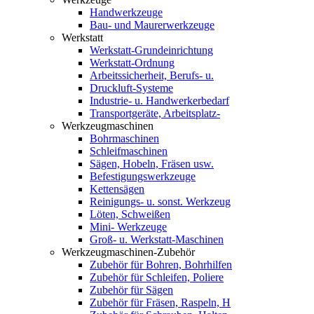
Handwerkzeuge
Bau- und Maurerwerkzeuge
Werkstatt
Werkstatt-Grundeinrichtung
Werkstatt-Ordnung
Arbeitssicherheit, Berufs- u.
Druckluft-Systeme
Industrie- u. Handwerkerbedarf
Transportgeräte, Arbeitsplatz-
Werkzeugmaschinen
Bohrmaschinen
Schleifmaschinen
Sägen, Hobeln, Fräsen usw.
Befestigungswerkzeuge
Kettensägen
Reinigungs- u. sonst. Werkzeug
Löten, Schweißen
Mini- Werkzeuge
Groß- u. Werkstatt-Maschinen
Werkzeugmaschinen-Zubehör
Zubehör für Bohren, Bohrhilfen
Zubehör für Schleifen, Poliere
Zubehör für Sägen
Zubehör für Fräsen, Raspeln, H