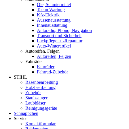
Öle, Schmiermittel
Techn.Wartung
Kfz-Elektrik
Aussenausstattung
Innenausstattung
Autoradio, Phono, Navigation
Transport und Sicherheit
Lackpflege u. -Reparatur
Auto-Winterartikel
Autoreifen, Felgen
Autoreifen, Felgen
Fahrräder
Fahrräder
Fahrrad-Zubehör
STIHL
Rasenbearbeitung
Holzbearbeitung
Zubehör
Staubsauger
Laubbläser
Reinigungsgeräte
Schnäppchen
Service
Kontaktformular
Reklamation