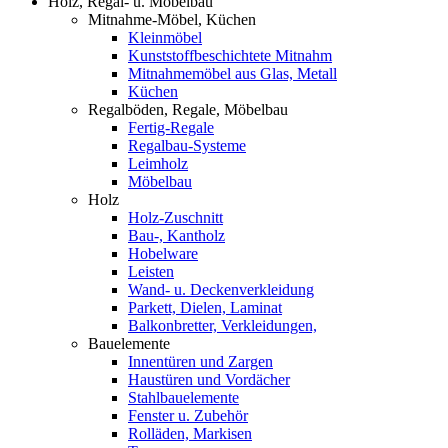
Holz, Regal- u. Möbelbau
Mitnahme-Möbel, Küchen
Kleinmöbel
Kunststoffbeschichtete Mitnahm
Mitnahmemöbel aus Glas, Metall
Küchen
Regalböden, Regale, Möbelbau
Fertig-Regale
Regalbau-Systeme
Leimholz
Möbelbau
Holz
Holz-Zuschnitt
Bau-, Kantholz
Hobelware
Leisten
Wand- u. Deckenverkleidung
Parkett, Dielen, Laminat
Balkonbretter, Verkleidungen,
Bauelemente
Innentüren und Zargen
Haustüren und Vordächer
Stahlbauelemente
Fenster u. Zubehör
Rolläden, Markisen