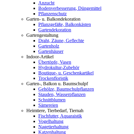
Anzucht
Bodenverbesserung, Düngemittel
Pflanzenschutz
Garten- u. Balkondekoration
Pflanzgefäße, Balkonkästen
Gartendekoration
Gartengestaltung
Draht, Zäune, Geflechte
Gartenholz
Gartenhäuser
Indoor-Artikel
Übertöpfe, Vasen
Hydrokultur-Zubehör
Boutique- u. Geschenkartikel
Trockenfloristik
Garten-, Balkon u. Baumschulpf
Gehölze, Baumschulpflanzen
Stauden, Wasserpflanzen
Schnittblumen
Sämereien
Heimtiere, Tierbedarf, Tiernah
Fischfutter, Aquaraistik
Vogelhaltung
Nagetierhaltung
Katzenhaltung