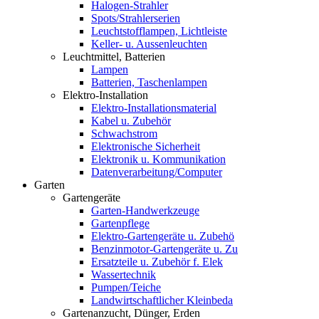
Halogen-Strahler
Spots/Strahlerserien
Leuchtstofflampen, Lichtleiste
Keller- u. Aussenleuchten
Leuchtmittel, Batterien
Lampen
Batterien, Taschenlampen
Elektro-Installation
Elektro-Installationsmaterial
Kabel u. Zubehör
Schwachstrom
Elektronische Sicherheit
Elektronik u. Kommunikation
Datenverarbeitung/Computer
Garten
Gartengeräte
Garten-Handwerkzeuge
Gartenpflege
Elektro-Gartengeräte u. Zubehö
Benzinmotor-Gartengeräte u. Zu
Ersatzteile u. Zubehör f. Elek
Wassertechnik
Pumpen/Teiche
Landwirtschaftlicher Kleinbeda
Gartenanzucht, Dünger, Erden