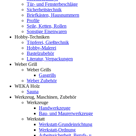
Tür- und Fensterbeschläge
Sicherheitstechnik
Briefkästen, Hausnummern
Profile
Seile, Ketten, Rollen
Sonstige Eisenwaren
Hobby-Techniken
Töpferei, Gießtechnik
Hobby-Malerei
Bastelzubehör
Literatur, Verpackungen
Weber Grill
Weber Grills
Gasgrills
Weber Zubehör
WEKA Holz
Sauna
Werkzeug, Maschinen, Zubehör
Werkzeuge
Handwerkzeuge
Bau- und Maurerwerkzeuge
Werkstatt
Werkstatt-Grundeinrichtung
Werkstatt-Ordnung
Arbeitssicherheit, Berufs- u.