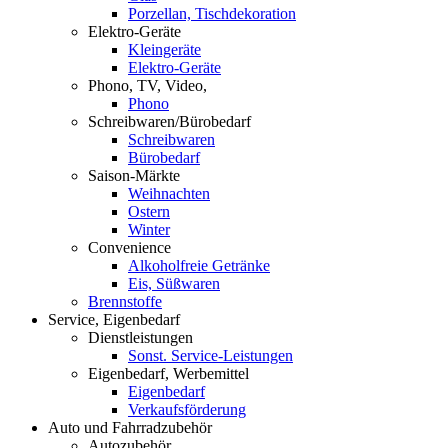
Porzellan, Tischdekoration
Elektro-Geräte
Kleingeräte
Elektro-Geräte
Phono, TV, Video,
Phono
Schreibwaren/Bürobedarf
Schreibwaren
Bürobedarf
Saison-Märkte
Weihnachten
Ostern
Winter
Convenience
Alkoholfreie Getränke
Eis, Süßwaren
Brennstoffe
Service, Eigenbedarf
Dienstleistungen
Sonst. Service-Leistungen
Eigenbedarf, Werbemittel
Eigenbedarf
Verkaufsförderung
Auto und Fahrradzubehör
Autozubehör