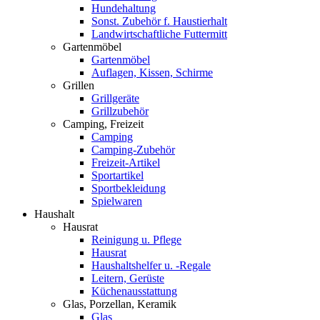
Hundehaltung
Sonst. Zubehör f. Haustierhalt
Landwirtschaftliche Futtermitt
Gartenmöbel
Gartenmöbel
Auflagen, Kissen, Schirme
Grillen
Grillgeräte
Grillzubehör
Camping, Freizeit
Camping
Camping-Zubehör
Freizeit-Artikel
Sportartikel
Sportbekleidung
Spielwaren
Haushalt
Hausrat
Reinigung u. Pflege
Hausrat
Haushaltshelfer u. -Regale
Leitern, Gerüste
Küchenausstattung
Glas, Porzellan, Keramik
Glas