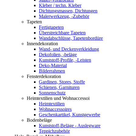
Kleber / techn. Kleber
Dichtungsmassen, Dichtungen
Malerwerkzeug, -Zubehör
Tapeten
Fertigtapeten
Überstreichbare Tapeten
Wandabschlüsse, Tapetenbordüre
Innendekoration
Wand- und Deckenverkleidung
Dekofolien, -beläge
Kunststoff-Profile, -Leisten
Deko-Material
Bilderrahmen
Fensterdekoration
Gardinen, Stores, Stoffe
Schienen, Garnituren
Sonnenschutz
Heimtextilien und Wohnaccessoi
Heimtextilien
Wohnaccessoires
Geschenkartikel, Kunstgewerbe
Bodenbeläge
Kunststoff-Beläge - Auslegware
Teppichzubehör