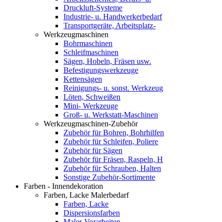
Druckluft-Systeme
Industrie- u. Handwerkerbedarf
Transportgeräte, Arbeitsplatz-
Werkzeugmaschinen
Bohrmaschinen
Schleifmaschinen
Sägen, Hobeln, Fräsen usw.
Befestigungswerkzeuge
Kettensägen
Reinigungs- u. sonst. Werkzeug
Löten, Schweißen
Mini- Werkzeuge
Groß- u. Werkstatt-Maschinen
Werkzeugmaschinen-Zubehör
Zubehör für Bohren, Bohrhilfen
Zubehör für Schleifen, Poliere
Zubehör für Sägen
Zubehör für Fräsen, Raspeln, H
Zubehör für Schrauben, Halten
Sonstige Zubehör-Sortimente
Farben - Innendekoration
Farben, Lacke Malerbedarf
Farben, Lacke
Dispersionsfarben
Maler-Vorarbeiten