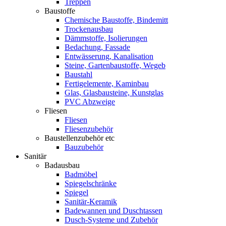
Treppen
Baustoffe
Chemische Baustoffe, Bindemitt
Trockenausbau
Dämmstoffe, Isolierungen
Bedachung, Fassade
Entwässerung, Kanalisation
Steine, Gartenbaustoffe, Wegeb
Baustahl
Fertigelemente, Kaminbau
Glas, Glasbausteine, Kunstglas
PVC Abzweige
Fliesen
Fliesen
Fliesenzubehör
Baustellenzubehör etc
Bauzubehör
Sanitär
Badausbau
Badmöbel
Spiegelschränke
Spiegel
Sanitär-Keramik
Badewannen und Duschtassen
Dusch-Systeme und Zubehör