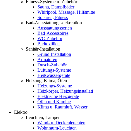
Fitness-Systeme u. Zubehör
Sauna, Dampfbäder
Whirlpool, Massage, Hilfsmitte
Solarien, Fitness
Bad-Aussstattung, -dekoration
Ausstattungsserien
Bad-Accessoires
WC-Zubehör
Badtextilien
Sanitär-Installation
Grund-Installation
Armaturen
Dusch-Zubehör
Lüftungs-Systeme
Heißwassergeräte
Heizung, Klima, Öfen
Heizungs-Systeme
Heizkörper, Heizungsinstallati
Elektrische Heizgeräte
Öfen und Kamine
Klima u. Raumluft, Wasser
Elektro
Leuchten, Lampen
Wand- u. Deckenleuchten
Wohnraum-Leuchten