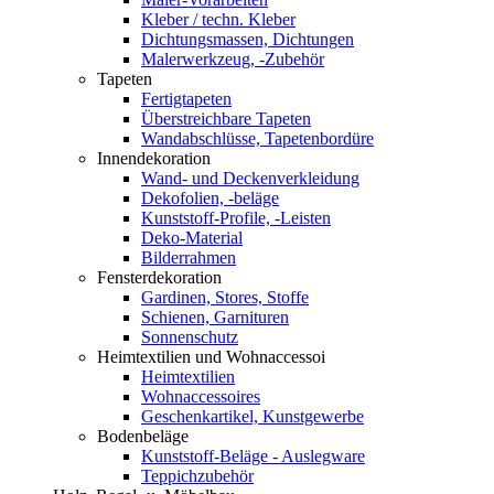
Kleber / techn. Kleber
Dichtungsmassen, Dichtungen
Malerwerkzeug, -Zubehör
Tapeten
Fertigtapeten
Überstreichbare Tapeten
Wandabschlüsse, Tapetenbordüre
Innendekoration
Wand- und Deckenverkleidung
Dekofolien, -beläge
Kunststoff-Profile, -Leisten
Deko-Material
Bilderrahmen
Fensterdekoration
Gardinen, Stores, Stoffe
Schienen, Garnituren
Sonnenschutz
Heimtextilien und Wohnaccessoi
Heimtextilien
Wohnaccessoires
Geschenkartikel, Kunstgewerbe
Bodenbeläge
Kunststoff-Beläge - Auslegware
Teppichzubehör