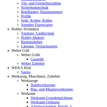
Tür- und Fensterbeschläge
Sicherheitstechnik
Briefkästen, Hausnummern
Profile
Seile, Ketten, Rollen
Sonstige Eisenwaren
Hobby-Techniken
Töpferei, Gießtechnik
Hobby-Malerei
Bastelzubehör
Literatur, Verpackungen
Weber Grill
Weber Grills
Gasgrills
Weber Zubehör
WEKA Holz
Sauna
Werkzeug, Maschinen, Zubehör
Werkzeuge
Handwerkzeuge
Bau- und Maurerwerkzeuge
Werkstatt
Werkstatt-Grundeinrichtung
Werkstatt-Ordnung
Arbeitssicherheit, Berufs- u.