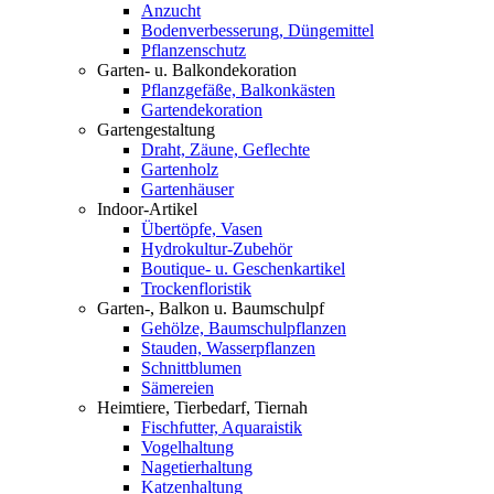
Anzucht
Bodenverbesserung, Düngemittel
Pflanzenschutz
Garten- u. Balkondekoration
Pflanzgefäße, Balkonkästen
Gartendekoration
Gartengestaltung
Draht, Zäune, Geflechte
Gartenholz
Gartenhäuser
Indoor-Artikel
Übertöpfe, Vasen
Hydrokultur-Zubehör
Boutique- u. Geschenkartikel
Trockenfloristik
Garten-, Balkon u. Baumschulpf
Gehölze, Baumschulpflanzen
Stauden, Wasserpflanzen
Schnittblumen
Sämereien
Heimtiere, Tierbedarf, Tiernah
Fischfutter, Aquaraistik
Vogelhaltung
Nagetierhaltung
Katzenhaltung