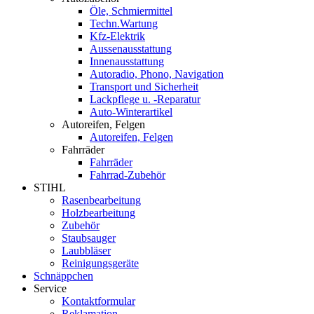
Öle, Schmiermittel
Techn.Wartung
Kfz-Elektrik
Aussenausstattung
Innenausstattung
Autoradio, Phono, Navigation
Transport und Sicherheit
Lackpflege u. -Reparatur
Auto-Winterartikel
Autoreifen, Felgen
Autoreifen, Felgen
Fahrräder
Fahrräder
Fahrrad-Zubehör
STIHL
Rasenbearbeitung
Holzbearbeitung
Zubehör
Staubsauger
Laubbläser
Reinigungsgeräte
Schnäppchen
Service
Kontaktformular
Reklamation