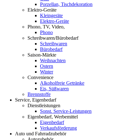
Porzellan, Tischdekoration
Elektro-Geräte
Kleingeräte
Elektro-Geräte
Phono, TV, Video,
Phono
Schreibwaren/Bürobedarf
Schreibwaren
Bürobedarf
Saison-Märkte
Weihnachten
Ostern
Winter
Convenience
Alkoholfreie Getränke
Eis, Süßwaren
Brennstoffe
Service, Eigenbedarf
Dienstleistungen
Sonst. Service-Leistungen
Eigenbedarf, Werbemittel
Eigenbedarf
Verkaufsförderung
Auto und Fahrradzubehör
Autozubehör