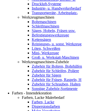
Druckluft-Systeme
Industrie- u. Handwerkerbedarf
Transportgeräte, Arbeitsplatz-
Werkzeugmaschinen
Bohrmaschinen
Schleifmaschinen
Sägen, Hobeln, Fräsen usw.
Befestigungswerkzeuge
Kettensägen
Reinigungs- u. sonst. Werkzeug
Löten, Schweißen
Mini- Werkzeuge
Groß- u. Werkstatt-Maschinen
Werkzeugmaschinen-Zubehör
Zubehör für Bohren, Bohrhilfen
Zubehör für Schleifen, Poliere
Zubehör für Sägen
Zubehör für Fräsen, Raspeln, H
Zubehör für Schrauben, Halten
Sonstige Zubehör-Sortimente
Farben - Innendekoration
Farben, Lacke Malerbedarf
Farben, Lacke
Dispersionsfarben
Maler-Vorarbeiten