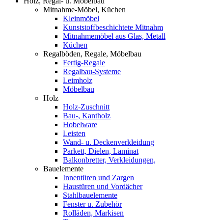
Holz, Regal- u. Möbelbau
Mitnahme-Möbel, Küchen
Kleinmöbel
Kunststoffbeschichtete Mitnahm
Mitnahmemöbel aus Glas, Metall
Küchen
Regalböden, Regale, Möbelbau
Fertig-Regale
Regalbau-Systeme
Leimholz
Möbelbau
Holz
Holz-Zuschnitt
Bau-, Kantholz
Hobelware
Leisten
Wand- u. Deckenverkleidung
Parkett, Dielen, Laminat
Balkonbretter, Verkleidungen,
Bauelemente
Innentüren und Zargen
Haustüren und Vordächer
Stahlbauelemente
Fenster u. Zubehör
Rolläden, Markisen