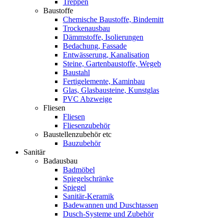
Treppen
Baustoffe
Chemische Baustoffe, Bindemitt
Trockenausbau
Dämmstoffe, Isolierungen
Bedachung, Fassade
Entwässerung, Kanalisation
Steine, Gartenbaustoffe, Wegeb
Baustahl
Fertigelemente, Kaminbau
Glas, Glasbausteine, Kunstglas
PVC Abzweige
Fliesen
Fliesen
Fliesenzubehör
Baustellenzubehör etc
Bauzubehör
Sanitär
Badausbau
Badmöbel
Spiegelschränke
Spiegel
Sanitär-Keramik
Badewannen und Duschtassen
Dusch-Systeme und Zubehör