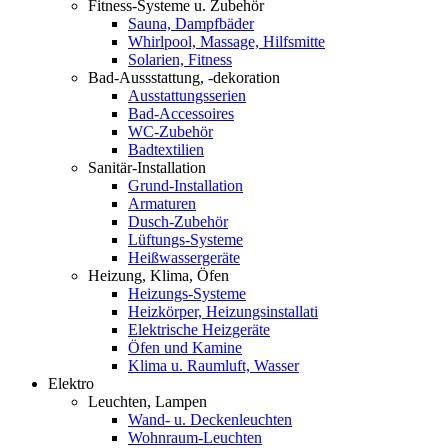
Fitness-Systeme u. Zubehör
Sauna, Dampfbäder
Whirlpool, Massage, Hilfsmitte
Solarien, Fitness
Bad-Aussstattung, -dekoration
Ausstattungsserien
Bad-Accessoires
WC-Zubehör
Badtextilien
Sanitär-Installation
Grund-Installation
Armaturen
Dusch-Zubehör
Lüftungs-Systeme
Heißwassergeräte
Heizung, Klima, Öfen
Heizungs-Systeme
Heizkörper, Heizungsinstallati
Elektrische Heizgeräte
Öfen und Kamine
Klima u. Raumluft, Wasser
Elektro
Leuchten, Lampen
Wand- u. Deckenleuchten
Wohnraum-Leuchten