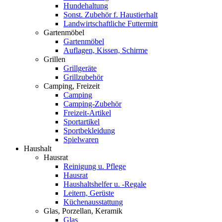
Hundehaltung
Sonst. Zubehör f. Haustierhalt
Landwirtschaftliche Futtermitt
Gartenmöbel
Gartenmöbel
Auflagen, Kissen, Schirme
Grillen
Grillgeräte
Grillzubehör
Camping, Freizeit
Camping
Camping-Zubehör
Freizeit-Artikel
Sportartikel
Sportbekleidung
Spielwaren
Haushalt
Hausrat
Reinigung u. Pflege
Hausrat
Haushaltshelfer u. -Regale
Leitern, Gerüste
Küchenausstattung
Glas, Porzellan, Keramik
Glas