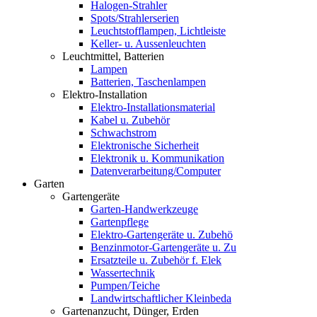
Halogen-Strahler
Spots/Strahlerserien
Leuchtstofflampen, Lichtleiste
Keller- u. Aussenleuchten
Leuchtmittel, Batterien
Lampen
Batterien, Taschenlampen
Elektro-Installation
Elektro-Installationsmaterial
Kabel u. Zubehör
Schwachstrom
Elektronische Sicherheit
Elektronik u. Kommunikation
Datenverarbeitung/Computer
Garten
Gartengeräte
Garten-Handwerkzeuge
Gartenpflege
Elektro-Gartengeräte u. Zubehö
Benzinmotor-Gartengeräte u. Zu
Ersatzteile u. Zubehör f. Elek
Wassertechnik
Pumpen/Teiche
Landwirtschaftlicher Kleinbeda
Gartenanzucht, Dünger, Erden