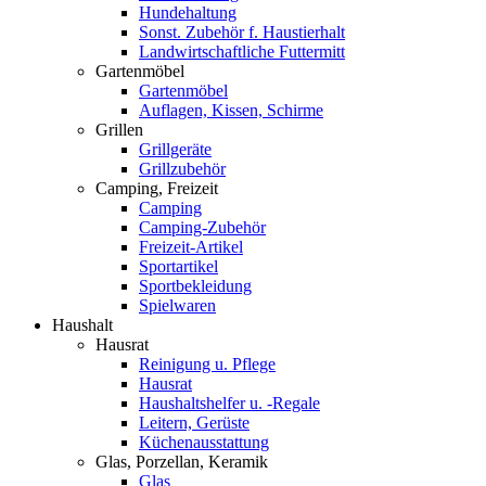
Hundehaltung
Sonst. Zubehör f. Haustierhalt
Landwirtschaftliche Futtermitt
Gartenmöbel
Gartenmöbel
Auflagen, Kissen, Schirme
Grillen
Grillgeräte
Grillzubehör
Camping, Freizeit
Camping
Camping-Zubehör
Freizeit-Artikel
Sportartikel
Sportbekleidung
Spielwaren
Haushalt
Hausrat
Reinigung u. Pflege
Hausrat
Haushaltshelfer u. -Regale
Leitern, Gerüste
Küchenausstattung
Glas, Porzellan, Keramik
Glas