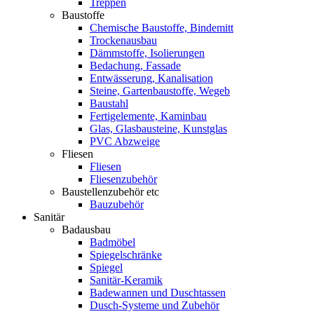
Treppen
Baustoffe
Chemische Baustoffe, Bindemitt
Trockenausbau
Dämmstoffe, Isolierungen
Bedachung, Fassade
Entwässerung, Kanalisation
Steine, Gartenbaustoffe, Wegeb
Baustahl
Fertigelemente, Kaminbau
Glas, Glasbausteine, Kunstglas
PVC Abzweige
Fliesen
Fliesen
Fliesenzubehör
Baustellenzubehör etc
Bauzubehör
Sanitär
Badausbau
Badmöbel
Spiegelschränke
Spiegel
Sanitär-Keramik
Badewannen und Duschtassen
Dusch-Systeme und Zubehör