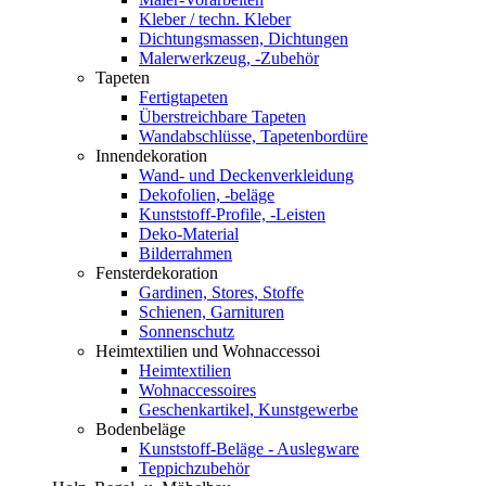
Kleber / techn. Kleber
Dichtungsmassen, Dichtungen
Malerwerkzeug, -Zubehör
Tapeten
Fertigtapeten
Überstreichbare Tapeten
Wandabschlüsse, Tapetenbordüre
Innendekoration
Wand- und Deckenverkleidung
Dekofolien, -beläge
Kunststoff-Profile, -Leisten
Deko-Material
Bilderrahmen
Fensterdekoration
Gardinen, Stores, Stoffe
Schienen, Garnituren
Sonnenschutz
Heimtextilien und Wohnaccessoi
Heimtextilien
Wohnaccessoires
Geschenkartikel, Kunstgewerbe
Bodenbeläge
Kunststoff-Beläge - Auslegware
Teppichzubehör