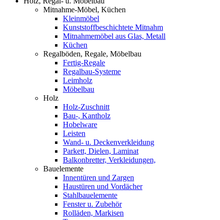
Holz, Regal- u. Möbelbau
Mitnahme-Möbel, Küchen
Kleinmöbel
Kunststoffbeschichtete Mitnahm
Mitnahmemöbel aus Glas, Metall
Küchen
Regalböden, Regale, Möbelbau
Fertig-Regale
Regalbau-Systeme
Leimholz
Möbelbau
Holz
Holz-Zuschnitt
Bau-, Kantholz
Hobelware
Leisten
Wand- u. Deckenverkleidung
Parkett, Dielen, Laminat
Balkonbretter, Verkleidungen,
Bauelemente
Innentüren und Zargen
Haustüren und Vordächer
Stahlbauelemente
Fenster u. Zubehör
Rolläden, Markisen