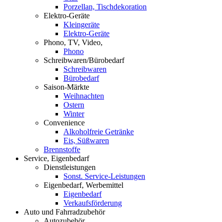
Porzellan, Tischdekoration
Elektro-Geräte
Kleingeräte
Elektro-Geräte
Phono, TV, Video,
Phono
Schreibwaren/Bürobedarf
Schreibwaren
Bürobedarf
Saison-Märkte
Weihnachten
Ostern
Winter
Convenience
Alkoholfreie Getränke
Eis, Süßwaren
Brennstoffe
Service, Eigenbedarf
Dienstleistungen
Sonst. Service-Leistungen
Eigenbedarf, Werbemittel
Eigenbedarf
Verkaufsförderung
Auto und Fahrradzubehör
Autozubehör