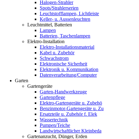
Halogen-Strahler
Spots/Strahlerserien
Leuchtstofflampen, Lichtleiste
Keller- u. Aussenleuchten
Leuchtmittel, Batterien
Lampen
Batterien, Taschenlampen
Elektro-Installation
Elektro-Installationsmaterial
Kabel u. Zubehör
Schwachstrom
Elektronische Sicherheit
Elektronik u. Kommunikation
Datenverarbeitung/Computer
Garten
Gartengeräte
Garten-Handwerkzeuge
Gartenpflege
Elektro-Gartengeräte u. Zubehö
Benzinmotor-Gartengeräte u. Zu
Ersatzteile u. Zubehör f. Elek
Wassertechnik
Pumpen/Teiche
Landwirtschaftlicher Kleinbeda
Gartenanzucht, Dünger, Erden