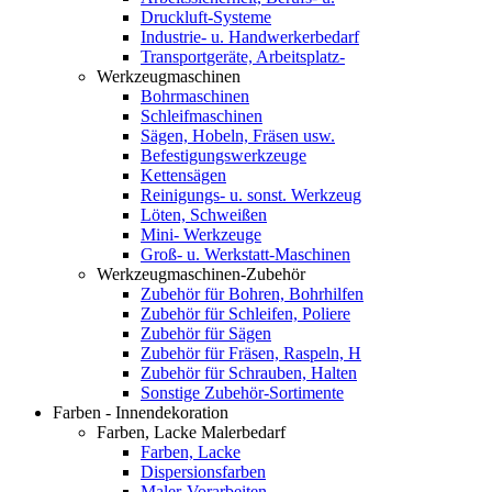
Druckluft-Systeme
Industrie- u. Handwerkerbedarf
Transportgeräte, Arbeitsplatz-
Werkzeugmaschinen
Bohrmaschinen
Schleifmaschinen
Sägen, Hobeln, Fräsen usw.
Befestigungswerkzeuge
Kettensägen
Reinigungs- u. sonst. Werkzeug
Löten, Schweißen
Mini- Werkzeuge
Groß- u. Werkstatt-Maschinen
Werkzeugmaschinen-Zubehör
Zubehör für Bohren, Bohrhilfen
Zubehör für Schleifen, Poliere
Zubehör für Sägen
Zubehör für Fräsen, Raspeln, H
Zubehör für Schrauben, Halten
Sonstige Zubehör-Sortimente
Farben - Innendekoration
Farben, Lacke Malerbedarf
Farben, Lacke
Dispersionsfarben
Maler-Vorarbeiten