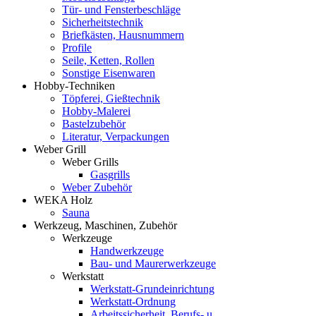
Tür- und Fensterbeschläge
Sicherheitstechnik
Briefkästen, Hausnummern
Profile
Seile, Ketten, Rollen
Sonstige Eisenwaren
Hobby-Techniken
Töpferei, Gießtechnik
Hobby-Malerei
Bastelzubehör
Literatur, Verpackungen
Weber Grill
Weber Grills
Gasgrills
Weber Zubehör
WEKA Holz
Sauna
Werkzeug, Maschinen, Zubehör
Werkzeuge
Handwerkzeuge
Bau- und Maurerwerkzeuge
Werkstatt
Werkstatt-Grundeinrichtung
Werkstatt-Ordnung
Arbeitssicherheit, Berufs- u.