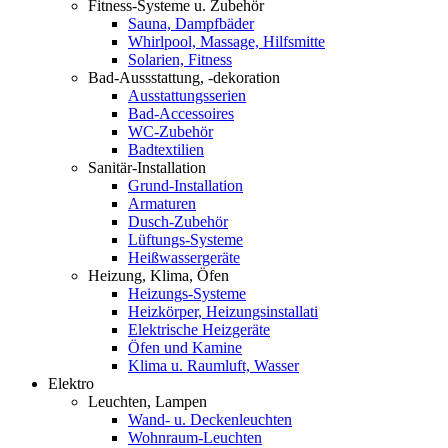
Fitness-Systeme u. Zubehör
Sauna, Dampfbäder
Whirlpool, Massage, Hilfsmitte
Solarien, Fitness
Bad-Aussstattung, -dekoration
Ausstattungsserien
Bad-Accessoires
WC-Zubehör
Badtextilien
Sanitär-Installation
Grund-Installation
Armaturen
Dusch-Zubehör
Lüftungs-Systeme
Heißwassergeräte
Heizung, Klima, Öfen
Heizungs-Systeme
Heizkörper, Heizungsinstallati
Elektrische Heizgeräte
Öfen und Kamine
Klima u. Raumluft, Wasser
Elektro
Leuchten, Lampen
Wand- u. Deckenleuchten
Wohnraum-Leuchten