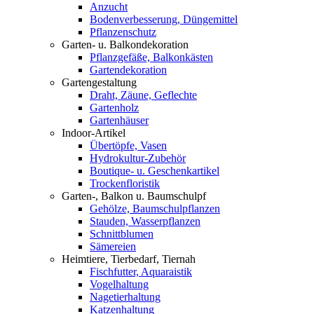
Anzucht
Bodenverbesserung, Düngemittel
Pflanzenschutz
Garten- u. Balkondekoration
Pflanzgefäße, Balkonkästen
Gartendekoration
Gartengestaltung
Draht, Zäune, Geflechte
Gartenholz
Gartenhäuser
Indoor-Artikel
Übertöpfe, Vasen
Hydrokultur-Zubehör
Boutique- u. Geschenkartikel
Trockenfloristik
Garten-, Balkon u. Baumschulpf
Gehölze, Baumschulpflanzen
Stauden, Wasserpflanzen
Schnittblumen
Sämereien
Heimtiere, Tierbedarf, Tiernah
Fischfutter, Aquaraistik
Vogelhaltung
Nagetierhaltung
Katzenhaltung