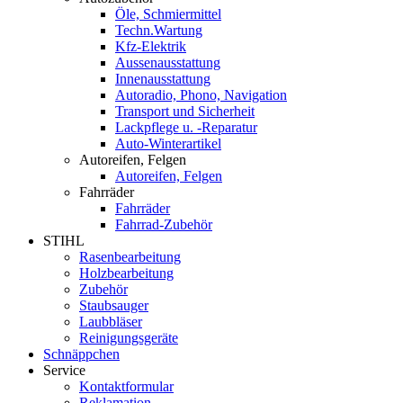
Öle, Schmiermittel
Techn.Wartung
Kfz-Elektrik
Aussenausstattung
Innenausstattung
Autoradio, Phono, Navigation
Transport und Sicherheit
Lackpflege u. -Reparatur
Auto-Winterartikel
Autoreifen, Felgen
Autoreifen, Felgen
Fahrräder
Fahrräder
Fahrrad-Zubehör
STIHL
Rasenbearbeitung
Holzbearbeitung
Zubehör
Staubsauger
Laubbläser
Reinigungsgeräte
Schnäppchen
Service
Kontaktformular
Reklamation