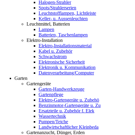
Halogen-Strahler
Spots/Strahlerserien
Leuchtstofflampen, Lichtleiste
Keller- u. Aussenleuchten
Leuchtmittel, Batterien
Lampen
Batterien, Taschenlampen
Elektro-Installation
Elektro-Installationsmaterial
Kabel u. Zubehör
Schwachstrom
Elektronische Sicherheit
Elektronik u. Kommunikation
Datenverarbeitung/Computer
Garten
Gartengeräte
Garten-Handwerkzeuge
Gartenpflege
Elektro-Gartengeräte u. Zubehö
Benzinmotor-Gartengeräte u. Zu
Ersatzteile u. Zubehör f. Elek
Wassertechnik
Pumpen/Teiche
Landwirtschaftlicher Kleinbeda
Gartenanzucht, Dünger, Erden