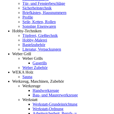
Tür- und Fensterbeschläge
Sicherheitstechnik
Briefkästen, Hausnummern
Profile
Seile, Ketten, Rollen
Sonstige Eisenwaren
Hobby-Techniken
Töpferei, Gießtechnik
Hobby-Malerei
Bastelzubehör
Literatur, Verpackungen
Weber Grill
Weber Grills
Gasgrills
Weber Zubehör
WEKA Holz
Sauna
Werkzeug, Maschinen, Zubehör
Werkzeuge
Handwerkzeuge
Bau- und Maurerwerkzeuge
Werkstatt
Werkstatt-Grundeinrichtung
Werkstatt-Ordnung
Arbeitssicherheit, Berufs- u.