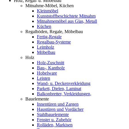
Holz, Regal- u. Möbelbau
Mitnahme-Möbel, Küchen
Kleinmöbel
Kunststoffbeschichtete Mitnahm
Mitnahmemöbel aus Glas, Metall
Küchen
Regalböden, Regale, Möbelbau
Fertig-Regale
Regalbau-Systeme
Leimholz
Möbelbau
Holz
Holz-Zuschnitt
Bau-, Kantholz
Hobelware
Leisten
Wand- u. Deckenverkleidung
Parkett, Dielen, Laminat
Balkonbretter, Verkleidungen,
Bauelemente
Innentüren und Zargen
Haustüren und Vordächer
Stahlbauelemente
Fenster u. Zubehör
Rolläden, Markisen