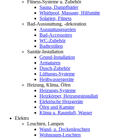
Fitness-Systeme u. Zubehör
Sauna, Dampfbäder
Whirlpool, Massage, Hilfsmitte
Solarien, Fitness
Bad-Aussstattung, -dekoration
Ausstattungsserien
Bad-Accessoires
WC-Zubehör
Badtextilien
Sanitär-Installation
Grund-Installation
Armaturen
Dusch-Zubehör
Lüftungs-Systeme
Heißwassergeräte
Heizung, Klima, Öfen
Heizungs-Systeme
Heizkörper, Heizungsinstallati
Elektrische Heizgeräte
Öfen und Kamine
Klima u. Raumluft, Wasser
Elektro
Leuchten, Lampen
Wand- u. Deckenleuchten
Wohnraum-Leuchten