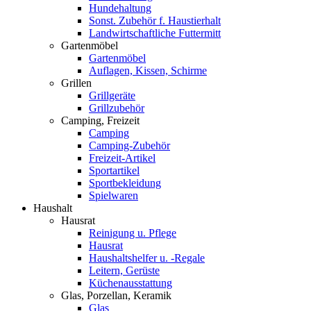
Hundehaltung
Sonst. Zubehör f. Haustierhalt
Landwirtschaftliche Futtermitt
Gartenmöbel
Gartenmöbel
Auflagen, Kissen, Schirme
Grillen
Grillgeräte
Grillzubehör
Camping, Freizeit
Camping
Camping-Zubehör
Freizeit-Artikel
Sportartikel
Sportbekleidung
Spielwaren
Haushalt
Hausrat
Reinigung u. Pflege
Hausrat
Haushaltshelfer u. -Regale
Leitern, Gerüste
Küchenausstattung
Glas, Porzellan, Keramik
Glas