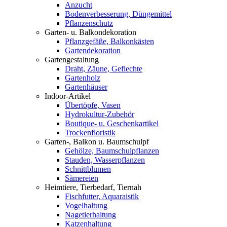
Anzucht
Bodenverbesserung, Düngemittel
Pflanzenschutz
Garten- u. Balkondekoration
Pflanzgefäße, Balkonkästen
Gartendekoration
Gartengestaltung
Draht, Zäune, Geflechte
Gartenholz
Gartenhäuser
Indoor-Artikel
Übertöpfe, Vasen
Hydrokultur-Zubehör
Boutique- u. Geschenkartikel
Trockenfloristik
Garten-, Balkon u. Baumschulpf
Gehölze, Baumschulpflanzen
Stauden, Wasserpflanzen
Schnittblumen
Sämereien
Heimtiere, Tierbedarf, Tiernah
Fischfutter, Aquaraistik
Vogelhaltung
Nagetierhaltung
Katzenhaltung