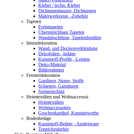
Kleber / techn. Kleber
Dichtungsmassen, Dichtungen
Malerwerkzeug, -Zubehör
Tapeten
Fertigtapeten
Überstreichbare Tapeten
Wandabschlüsse, Tapetenbordüre
Innendekoration
Wand- und Deckenverkleidung
Dekofolien, -beläge
Kunststoff-Profile, -Leisten
Deko-Material
Bilderrahmen
Fensterdekoration
Gardinen, Stores, Stoffe
Schienen, Garnituren
Sonnenschutz
Heimtextilien und Wohnaccessoi
Heimtextilien
Wohnaccessoires
Geschenkartikel, Kunstgewerbe
Bodenbeläge
Kunststoff-Beläge - Auslegware
Teppichzubehör