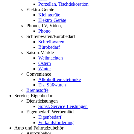
Porzellan, Tischdekoration
Elektro-Geräte
Kleingeräte
Elektro-Geräte
Phono, TV, Video,
Phono
Schreibwaren/Bürobedarf
Schreibwaren
Bürobedarf
Saison-Märkte
Weihnachten
Ostern
Winter
Convenience
Alkoholfreie Getränke
Eis, Süßwaren
Brennstoffe
Service, Eigenbedarf
Dienstleistungen
Sonst. Service-Leistungen
Eigenbedarf, Werbemittel
Eigenbedarf
Verkaufsförderung
Auto und Fahrradzubehör
Autozubehör