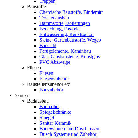
Treppen
Baustoffe
Chemische Baustoffe, Bindemitt
Trockenausbau
Dämmstoffe, Isolierungen
Bedachung, Fassade
Entwässerung, Kanalisation
Steine, Gartenbaustoffe, Wegeb
Baustahl
Fertigelemente, Kaminbau
Glas, Glasbausteine, Kunstglas
PVC Abzweige
Fliesen
Fliesen
Fliesenzubehör
Baustellenzubehör etc
Bauzubehör
Sanitär
Badausbau
Badmöbel
Spiegelschränke
Spiegel
Sanitär-Keramik
Badewannen und Duschtassen
Dusch-Systeme und Zubehör