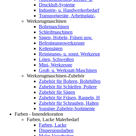
Druckluft-Systeme
Industrie- u. Handwerkerbedarf
Transportgeräte, Arbeitsplatz-
Werkzeugmaschinen
Bohrmaschinen
Schleifmaschinen
Sägen, Hobeln, Fräsen usw.
Befestigungswerkzeuge
Kettensägen
Reinigungs- u. sonst. Werkzeug
Löten, Schweißen
Mini- Werkzeuge
Groß- u. Werkstatt-Maschinen
Werkzeugmaschinen-Zubehör
Zubehör für Bohren, Bohrhilfen
Zubehör für Schleifen, Poliere
Zubehör für Sägen
Zubehör für Fräsen, Raspeln, H
Zubehör für Schrauben, Halten
Sonstige Zubehör-Sortimente
Farben - Innendekoration
Farben, Lacke Malerbedarf
Farben, Lacke
Dispersionsfarben
Maler-Vorarbeiten