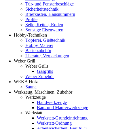
Tür- und Fensterbeschläge
Sicherheitstechnik
Briefkästen, Hausnummern
Profile
Seile, Ketten, Rollen
Sonstige Eisenwaren
Hobby-Techniken
Töpferei, Gießtechnik
Hobby-Malerei
Bastelzubehör
Literatur, Verpackungen
Weber Grill
Weber Grills
Gasgrills
Weber Zubehör
WEKA Holz
Sauna
Werkzeug, Maschinen, Zubehör
Werkzeuge
Handwerkzeuge
Bau- und Maurerwerkzeuge
Werkstatt
Werkstatt-Grundeinrichtung
Werkstatt-Ordnung
Arbeitssicherheit, Berufs- u.