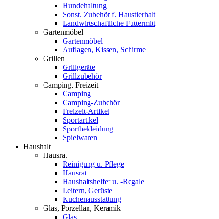
Hundehaltung
Sonst. Zubehör f. Haustierhalt
Landwirtschaftliche Futtermitt
Gartenmöbel
Gartenmöbel
Auflagen, Kissen, Schirme
Grillen
Grillgeräte
Grillzubehör
Camping, Freizeit
Camping
Camping-Zubehör
Freizeit-Artikel
Sportartikel
Sportbekleidung
Spielwaren
Haushalt
Hausrat
Reinigung u. Pflege
Hausrat
Haushaltshelfer u. -Regale
Leitern, Gerüste
Küchenausstattung
Glas, Porzellan, Keramik
Glas