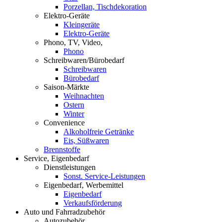
Porzellan, Tischdekoration
Elektro-Geräte
Kleingeräte
Elektro-Geräte
Phono, TV, Video,
Phono
Schreibwaren/Bürobedarf
Schreibwaren
Bürobedarf
Saison-Märkte
Weihnachten
Ostern
Winter
Convenience
Alkoholfreie Getränke
Eis, Süßwaren
Brennstoffe
Service, Eigenbedarf
Dienstleistungen
Sonst. Service-Leistungen
Eigenbedarf, Werbemittel
Eigenbedarf
Verkaufsförderung
Auto und Fahrradzubehör
Autozubehör