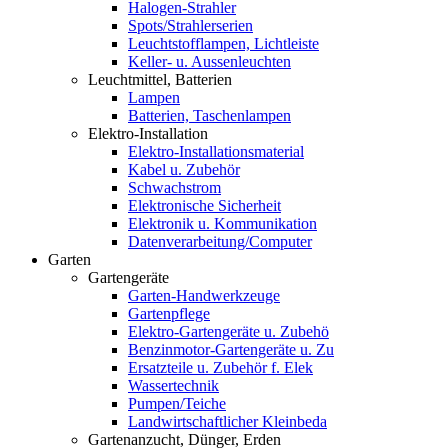
Halogen-Strahler
Spots/Strahlerserien
Leuchtstofflampen, Lichtleiste
Keller- u. Aussenleuchten
Leuchtmittel, Batterien
Lampen
Batterien, Taschenlampen
Elektro-Installation
Elektro-Installationsmaterial
Kabel u. Zubehör
Schwachstrom
Elektronische Sicherheit
Elektronik u. Kommunikation
Datenverarbeitung/Computer
Garten
Gartengeräte
Garten-Handwerkzeuge
Gartenpflege
Elektro-Gartengeräte u. Zubehö
Benzinmotor-Gartengeräte u. Zu
Ersatzteile u. Zubehör f. Elek
Wassertechnik
Pumpen/Teiche
Landwirtschaftlicher Kleinbeda
Gartenanzucht, Dünger, Erden