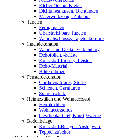
Kleber / techn. Kleber
Dichtungsmassen, Dichtungen
Malerwerkzeug, -Zubehör
Tapeten
Fertigtapeten
Überstreichbare Tapeten
Wandabschlüsse, Tapetenbordüre
Innendekoration
Wand- und Deckenverkleidung
Dekofolien, -beläge
Kunststoff-Profile, -Leisten
Deko-Material
Bilderrahmen
Fensterdekoration
Gardinen, Stores, Stoffe
Schienen, Garnituren
Sonnenschutz
Heimtextilien und Wohnaccessoi
Heimtextilien
Wohnaccessoires
Geschenkartikel, Kunstgewerbe
Bodenbeläge
Kunststoff-Beläge - Auslegware
Teppichzubehör