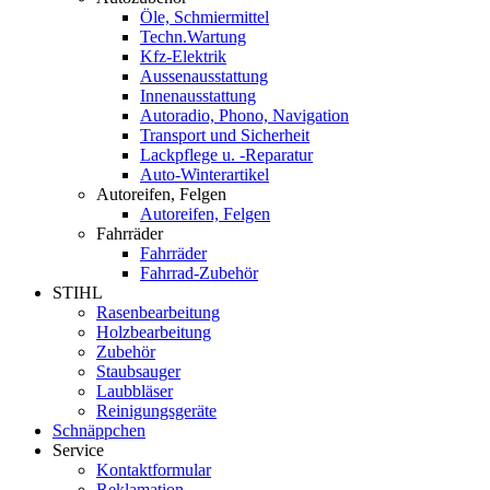
Öle, Schmiermittel
Techn.Wartung
Kfz-Elektrik
Aussenausstattung
Innenausstattung
Autoradio, Phono, Navigation
Transport und Sicherheit
Lackpflege u. -Reparatur
Auto-Winterartikel
Autoreifen, Felgen
Autoreifen, Felgen
Fahrräder
Fahrräder
Fahrrad-Zubehör
STIHL
Rasenbearbeitung
Holzbearbeitung
Zubehör
Staubsauger
Laubbläser
Reinigungsgeräte
Schnäppchen
Service
Kontaktformular
Reklamation