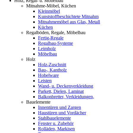
Holz, Regal- u. Möbelbau
Mitnahme-Möbel, Küchen
Kleinmöbel
Kunststoffbeschichtete Mitnahm
Mitnahmemöbel aus Glas, Metall
Küchen
Regalböden, Regale, Möbelbau
Fertig-Regale
Regalbau-Systeme
Leimholz
Möbelbau
Holz
Holz-Zuschnitt
Bau-, Kantholz
Hobelware
Leisten
Wand- u. Deckenverkleidung
Parkett, Dielen, Laminat
Balkonbretter, Verkleidungen,
Bauelemente
Innentüren und Zargen
Haustüren und Vordächer
Stahlbauelemente
Fenster u. Zubehör
Rolläden, Markisen