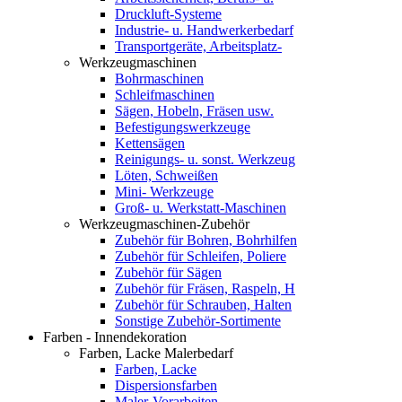
Druckluft-Systeme
Industrie- u. Handwerkerbedarf
Transportgeräte, Arbeitsplatz-
Werkzeugmaschinen
Bohrmaschinen
Schleifmaschinen
Sägen, Hobeln, Fräsen usw.
Befestigungswerkzeuge
Kettensägen
Reinigungs- u. sonst. Werkzeug
Löten, Schweißen
Mini- Werkzeuge
Groß- u. Werkstatt-Maschinen
Werkzeugmaschinen-Zubehör
Zubehör für Bohren, Bohrhilfen
Zubehör für Schleifen, Poliere
Zubehör für Sägen
Zubehör für Fräsen, Raspeln, H
Zubehör für Schrauben, Halten
Sonstige Zubehör-Sortimente
Farben - Innendekoration
Farben, Lacke Malerbedarf
Farben, Lacke
Dispersionsfarben
Maler-Vorarbeiten