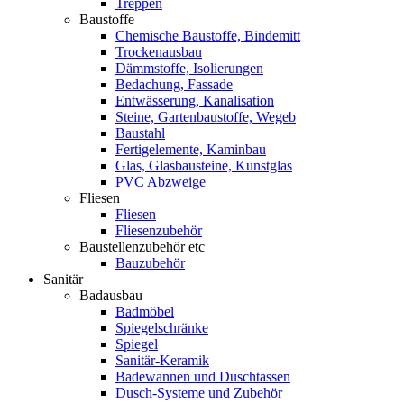
Treppen
Baustoffe
Chemische Baustoffe, Bindemitt
Trockenausbau
Dämmstoffe, Isolierungen
Bedachung, Fassade
Entwässerung, Kanalisation
Steine, Gartenbaustoffe, Wegeb
Baustahl
Fertigelemente, Kaminbau
Glas, Glasbausteine, Kunstglas
PVC Abzweige
Fliesen
Fliesen
Fliesenzubehör
Baustellenzubehör etc
Bauzubehör
Sanitär
Badausbau
Badmöbel
Spiegelschränke
Spiegel
Sanitär-Keramik
Badewannen und Duschtassen
Dusch-Systeme und Zubehör