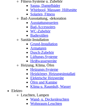
Fitness-Systeme u. Zubehör
Sauna, Dampfbäder
Whirlpool, Massage, Hilfsmitte
Solarien, Fitness
Bad-Aussstattung, -dekoration
Ausstattungsserien
Bad-Accessoires
WC-Zubehör
Badtextilien
Sanitär-Installation
Grund-Installation
Armaturen
Dusch-Zubehör
Lüftungs-Systeme
Heißwassergeräte
Heizung, Klima, Öfen
Heizungs-Systeme
Heizkörper, Heizungsinstallati
Elektrische Heizgeräte
Öfen und Kamine
Klima u. Raumluft, Wasser
Elektro
Leuchten, Lampen
Wand- u. Deckenleuchten
Wohnraum-Leuchten