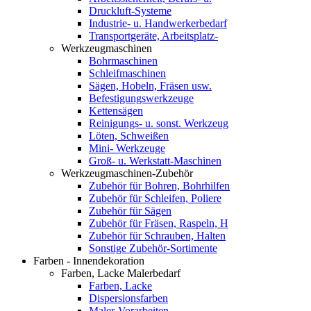
Druckluft-Systeme
Industrie- u. Handwerkerbedarf
Transportgeräte, Arbeitsplatz-
Werkzeugmaschinen
Bohrmaschinen
Schleifmaschinen
Sägen, Hobeln, Fräsen usw.
Befestigungswerkzeuge
Kettensägen
Reinigungs- u. sonst. Werkzeug
Löten, Schweißen
Mini- Werkzeuge
Groß- u. Werkstatt-Maschinen
Werkzeugmaschinen-Zubehör
Zubehör für Bohren, Bohrhilfen
Zubehör für Schleifen, Poliere
Zubehör für Sägen
Zubehör für Fräsen, Raspeln, H
Zubehör für Schrauben, Halten
Sonstige Zubehör-Sortimente
Farben - Innendekoration
Farben, Lacke Malerbedarf
Farben, Lacke
Dispersionsfarben
Maler-Vorarbeiten