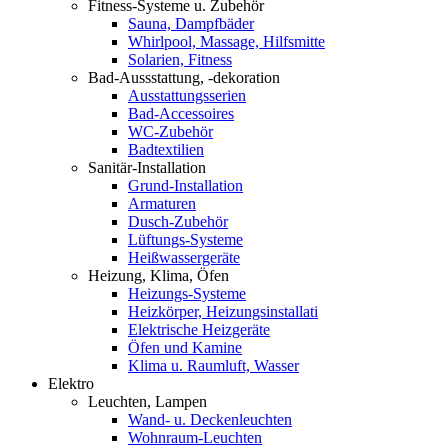
Fitness-Systeme u. Zubehör
Sauna, Dampfbäder
Whirlpool, Massage, Hilfsmitte
Solarien, Fitness
Bad-Aussstattung, -dekoration
Ausstattungsserien
Bad-Accessoires
WC-Zubehör
Badtextilien
Sanitär-Installation
Grund-Installation
Armaturen
Dusch-Zubehör
Lüftungs-Systeme
Heißwassergeräte
Heizung, Klima, Öfen
Heizungs-Systeme
Heizkörper, Heizungsinstallati
Elektrische Heizgeräte
Öfen und Kamine
Klima u. Raumluft, Wasser
Elektro
Leuchten, Lampen
Wand- u. Deckenleuchten
Wohnraum-Leuchten