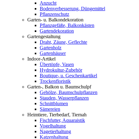
Anzucht
Bodenverbesserung, Düngemittel
Pflanzenschutz
Garten- u. Balkondekoration
Pflanzgefäße, Balkonkästen
Gartendekoration
Gartengestaltung
Draht, Zäune, Geflechte
Gartenholz
Gartenhäuser
Indoor-Artikel
Übertöpfe, Vasen
Hydrokultur-Zubehör
Boutique- u. Geschenkartikel
Trockenfloristik
Garten-, Balkon u. Baumschulpf
Gehölze, Baumschulpflanzen
Stauden, Wasserpflanzen
Schnittblumen
Sämereien
Heimtiere, Tierbedarf, Tiernah
Fischfutter, Aquaraistik
Vogelhaltung
Nagetierhaltung
Katzenhaltung