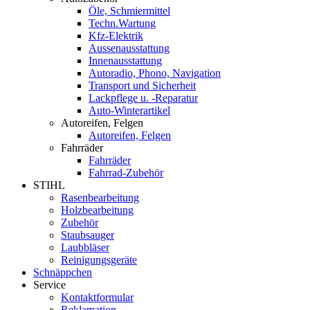
Öle, Schmiermittel
Techn.Wartung
Kfz-Elektrik
Aussenausstattung
Innenausstattung
Autoradio, Phono, Navigation
Transport und Sicherheit
Lackpflege u. -Reparatur
Auto-Winterartikel
Autoreifen, Felgen
Autoreifen, Felgen
Fahrräder
Fahrräder
Fahrrad-Zubehör
STIHL
Rasenbearbeitung
Holzbearbeitung
Zubehör
Staubsauger
Laubbläser
Reinigungsgeräte
Schnäppchen
Service
Kontaktformular
Reklamation