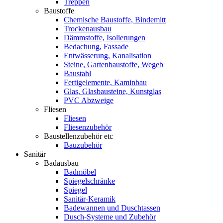
Treppen
Baustoffe
Chemische Baustoffe, Bindemitt
Trockenausbau
Dämmstoffe, Isolierungen
Bedachung, Fassade
Entwässerung, Kanalisation
Steine, Gartenbaustoffe, Wegeb
Baustahl
Fertigelemente, Kaminbau
Glas, Glasbausteine, Kunstglas
PVC Abzweige
Fliesen
Fliesen
Fliesenzubehör
Baustellenzubehör etc
Bauzubehör
Sanitär
Badausbau
Badmöbel
Spiegelschränke
Spiegel
Sanitär-Keramik
Badewannen und Duschtassen
Dusch-Systeme und Zubehör