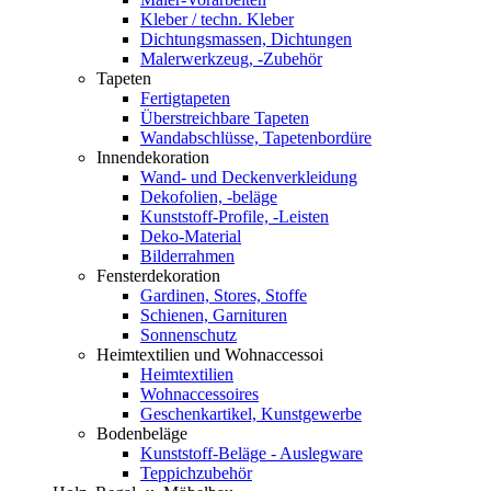
Kleber / techn. Kleber
Dichtungsmassen, Dichtungen
Malerwerkzeug, -Zubehör
Tapeten
Fertigtapeten
Überstreichbare Tapeten
Wandabschlüsse, Tapetenbordüre
Innendekoration
Wand- und Deckenverkleidung
Dekofolien, -beläge
Kunststoff-Profile, -Leisten
Deko-Material
Bilderrahmen
Fensterdekoration
Gardinen, Stores, Stoffe
Schienen, Garnituren
Sonnenschutz
Heimtextilien und Wohnaccessoi
Heimtextilien
Wohnaccessoires
Geschenkartikel, Kunstgewerbe
Bodenbeläge
Kunststoff-Beläge - Auslegware
Teppichzubehör