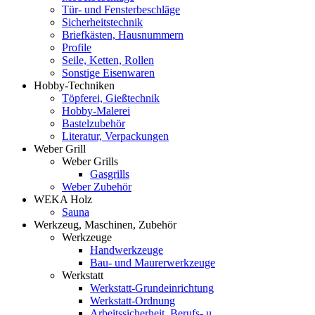
Tür- und Fensterbeschläge
Sicherheitstechnik
Briefkästen, Hausnummern
Profile
Seile, Ketten, Rollen
Sonstige Eisenwaren
Hobby-Techniken
Töpferei, Gießtechnik
Hobby-Malerei
Bastelzubehör
Literatur, Verpackungen
Weber Grill
Weber Grills
Gasgrills
Weber Zubehör
WEKA Holz
Sauna
Werkzeug, Maschinen, Zubehör
Werkzeuge
Handwerkzeuge
Bau- und Maurerwerkzeuge
Werkstatt
Werkstatt-Grundeinrichtung
Werkstatt-Ordnung
Arbeitssicherheit, Berufs- u.