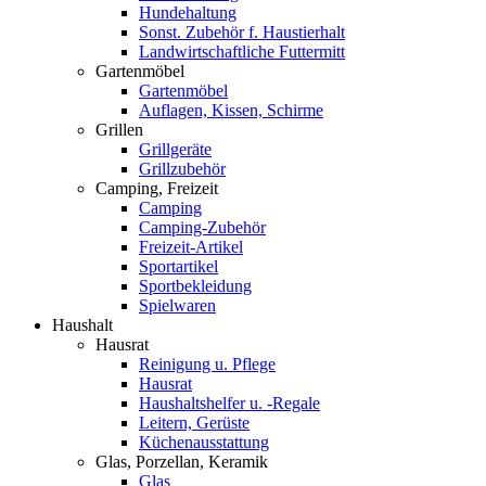
Hundehaltung
Sonst. Zubehör f. Haustierhalt
Landwirtschaftliche Futtermitt
Gartenmöbel
Gartenmöbel
Auflagen, Kissen, Schirme
Grillen
Grillgeräte
Grillzubehör
Camping, Freizeit
Camping
Camping-Zubehör
Freizeit-Artikel
Sportartikel
Sportbekleidung
Spielwaren
Haushalt
Hausrat
Reinigung u. Pflege
Hausrat
Haushaltshelfer u. -Regale
Leitern, Gerüste
Küchenausstattung
Glas, Porzellan, Keramik
Glas