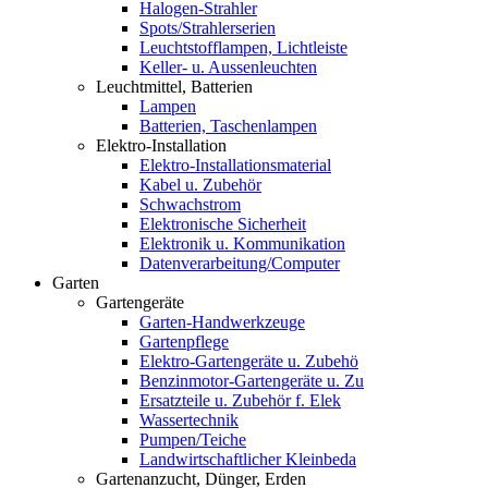
Halogen-Strahler
Spots/Strahlerserien
Leuchtstofflampen, Lichtleiste
Keller- u. Aussenleuchten
Leuchtmittel, Batterien
Lampen
Batterien, Taschenlampen
Elektro-Installation
Elektro-Installationsmaterial
Kabel u. Zubehör
Schwachstrom
Elektronische Sicherheit
Elektronik u. Kommunikation
Datenverarbeitung/Computer
Garten
Gartengeräte
Garten-Handwerkzeuge
Gartenpflege
Elektro-Gartengeräte u. Zubehö
Benzinmotor-Gartengeräte u. Zu
Ersatzteile u. Zubehör f. Elek
Wassertechnik
Pumpen/Teiche
Landwirtschaftlicher Kleinbeda
Gartenanzucht, Dünger, Erden