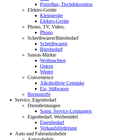
Porzellan, Tischdekoration
Elektro-Geräte
Kleingeräte
Elektro-Geräte
Phono, TV, Video,
Phono
Schreibwaren/Bürobedarf
Schreibwaren
Bürobedarf
Saison-Märkte
Weihnachten
Ostern
Winter
Convenience
Alkoholfreie Getränke
Eis, Süßwaren
Brennstoffe
Service, Eigenbedarf
Dienstleistungen
Sonst. Service-Leistungen
Eigenbedarf, Werbemittel
Eigenbedarf
Verkaufsförderung
Auto und Fahrradzubehör
Autozubehör