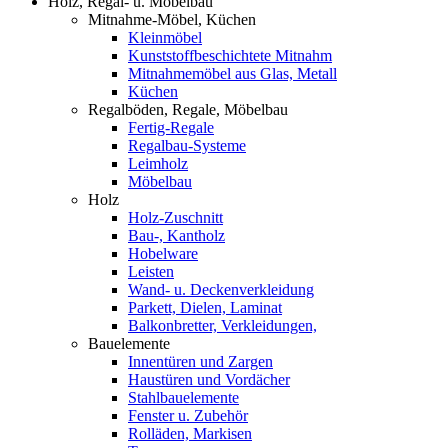
Holz, Regal- u. Möbelbau
Mitnahme-Möbel, Küchen
Kleinmöbel
Kunststoffbeschichtete Mitnahm
Mitnahmemöbel aus Glas, Metall
Küchen
Regalböden, Regale, Möbelbau
Fertig-Regale
Regalbau-Systeme
Leimholz
Möbelbau
Holz
Holz-Zuschnitt
Bau-, Kantholz
Hobelware
Leisten
Wand- u. Deckenverkleidung
Parkett, Dielen, Laminat
Balkonbretter, Verkleidungen,
Bauelemente
Innentüren und Zargen
Haustüren und Vordächer
Stahlbauelemente
Fenster u. Zubehör
Rolläden, Markisen