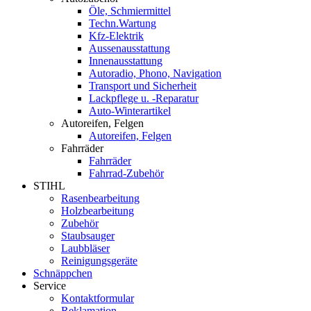
Öle, Schmiermittel
Techn.Wartung
Kfz-Elektrik
Aussenausstattung
Innenausstattung
Autoradio, Phono, Navigation
Transport und Sicherheit
Lackpflege u. -Reparatur
Auto-Winterartikel
Autoreifen, Felgen
Autoreifen, Felgen
Fahrräder
Fahrräder
Fahrrad-Zubehör
STIHL
Rasenbearbeitung
Holzbearbeitung
Zubehör
Staubsauger
Laubbläser
Reinigungsgeräte
Schnäppchen
Service
Kontaktformular
Reklamation