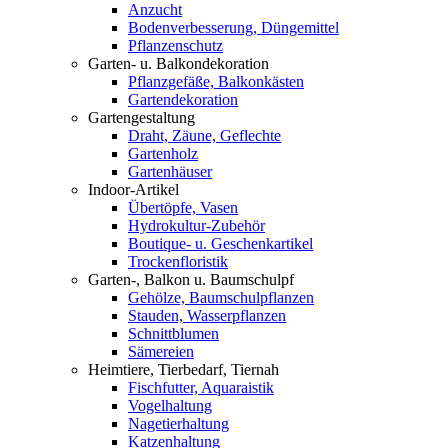
Anzucht
Bodenverbesserung, Düngemittel
Pflanzenschutz
Garten- u. Balkondekoration
Pflanzgefäße, Balkonkästen
Gartendekoration
Gartengestaltung
Draht, Zäune, Geflechte
Gartenholz
Gartenhäuser
Indoor-Artikel
Übertöpfe, Vasen
Hydrokultur-Zubehör
Boutique- u. Geschenkartikel
Trockenfloristik
Garten-, Balkon u. Baumschulpf
Gehölze, Baumschulpflanzen
Stauden, Wasserpflanzen
Schnittblumen
Sämereien
Heimtiere, Tierbedarf, Tiernah
Fischfutter, Aquaraistik
Vogelhaltung
Nagetierhaltung
Katzenhaltung