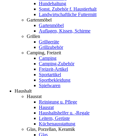
Hundehaltung
Sonst. Zubehör f. Haustierhalt
Landwirtschaftliche Futtermitt
Gartenmöbel
Gartenmöbel
Auflagen, Kissen, Schirme
Grillen
Grillgeräte
Grillzubehör
Camping, Freizeit
Camping
Camping-Zubehör
Freizeit-Artikel
Sportartikel
Sportbekleidung
Spielwaren
Haushalt
Hausrat
Reinigung u. Pflege
Hausrat
Haushaltshelfer u. -Regale
Leitern, Gerüste
Küchenausstattung
Glas, Porzellan, Keramik
Glas