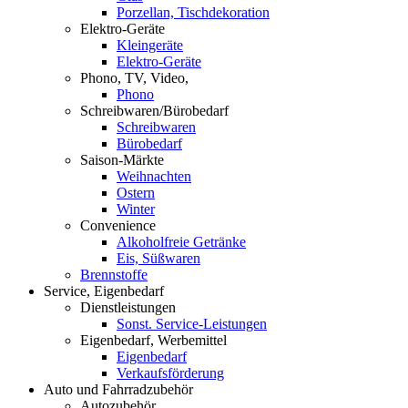
Porzellan, Tischdekoration
Elektro-Geräte
Kleingeräte
Elektro-Geräte
Phono, TV, Video,
Phono
Schreibwaren/Bürobedarf
Schreibwaren
Bürobedarf
Saison-Märkte
Weihnachten
Ostern
Winter
Convenience
Alkoholfreie Getränke
Eis, Süßwaren
Brennstoffe
Service, Eigenbedarf
Dienstleistungen
Sonst. Service-Leistungen
Eigenbedarf, Werbemittel
Eigenbedarf
Verkaufsförderung
Auto und Fahrradzubehör
Autozubehör