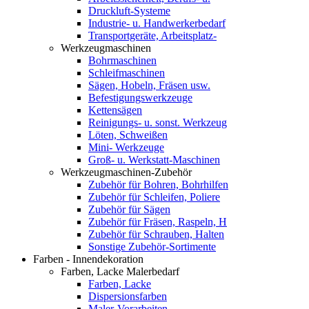
Druckluft-Systeme
Industrie- u. Handwerkerbedarf
Transportgeräte, Arbeitsplatz-
Werkzeugmaschinen
Bohrmaschinen
Schleifmaschinen
Sägen, Hobeln, Fräsen usw.
Befestigungswerkzeuge
Kettensägen
Reinigungs- u. sonst. Werkzeug
Löten, Schweißen
Mini- Werkzeuge
Groß- u. Werkstatt-Maschinen
Werkzeugmaschinen-Zubehör
Zubehör für Bohren, Bohrhilfen
Zubehör für Schleifen, Poliere
Zubehör für Sägen
Zubehör für Fräsen, Raspeln, H
Zubehör für Schrauben, Halten
Sonstige Zubehör-Sortimente
Farben - Innendekoration
Farben, Lacke Malerbedarf
Farben, Lacke
Dispersionsfarben
Maler-Vorarbeiten