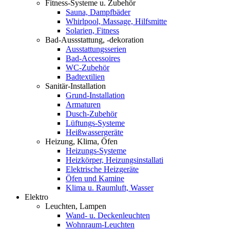
Fitness-Systeme u. Zubehör
Sauna, Dampfbäder
Whirlpool, Massage, Hilfsmitte
Solarien, Fitness
Bad-Aussstattung, -dekoration
Ausstattungsserien
Bad-Accessoires
WC-Zubehör
Badtextilien
Sanitär-Installation
Grund-Installation
Armaturen
Dusch-Zubehör
Lüftungs-Systeme
Heißwassergeräte
Heizung, Klima, Öfen
Heizungs-Systeme
Heizkörper, Heizungsinstallati
Elektrische Heizgeräte
Öfen und Kamine
Klima u. Raumluft, Wasser
Elektro
Leuchten, Lampen
Wand- u. Deckenleuchten
Wohnraum-Leuchten