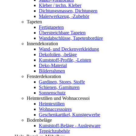
Kleber / techn. Kleber
Dichtungsmassen, Dichtungen
Malerwerkzeug, -Zubehör
Tapeten
Fertigtapeten
Überstreichbare Tapeten
Wandabschlüsse, Tapetenbordüre
Innendekoration
Wand- und Deckenverkleidung
Dekofolien, -beläge
Kunststoff-Profile, -Leisten
Deko-Material
Bilderrahmen
Fensterdekoration
Gardinen, Stores, Stoffe
Schienen, Garnituren
Sonnenschutz
Heimtextilien und Wohnaccessoi
Heimtextilien
Wohnaccessoires
Geschenkartikel, Kunstgewerbe
Bodenbeläge
Kunststoff-Beläge - Auslegware
Teppichzubehör