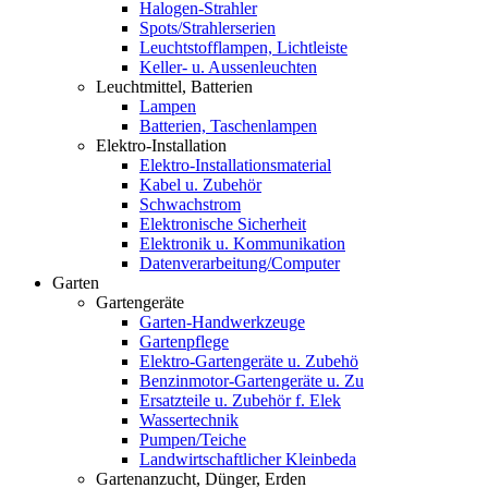
Halogen-Strahler
Spots/Strahlerserien
Leuchtstofflampen, Lichtleiste
Keller- u. Aussenleuchten
Leuchtmittel, Batterien
Lampen
Batterien, Taschenlampen
Elektro-Installation
Elektro-Installationsmaterial
Kabel u. Zubehör
Schwachstrom
Elektronische Sicherheit
Elektronik u. Kommunikation
Datenverarbeitung/Computer
Garten
Gartengeräte
Garten-Handwerkzeuge
Gartenpflege
Elektro-Gartengeräte u. Zubehö
Benzinmotor-Gartengeräte u. Zu
Ersatzteile u. Zubehör f. Elek
Wassertechnik
Pumpen/Teiche
Landwirtschaftlicher Kleinbeda
Gartenanzucht, Dünger, Erden