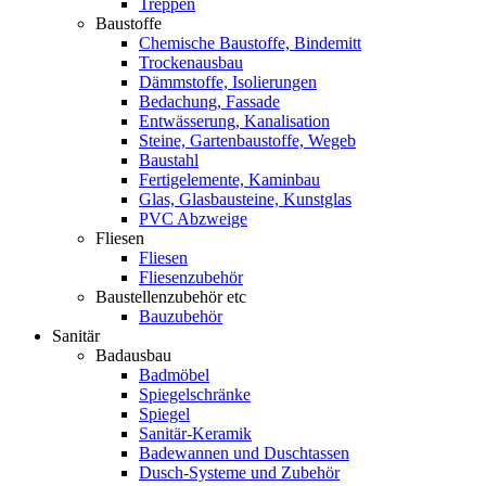
Treppen
Baustoffe
Chemische Baustoffe, Bindemitt
Trockenausbau
Dämmstoffe, Isolierungen
Bedachung, Fassade
Entwässerung, Kanalisation
Steine, Gartenbaustoffe, Wegeb
Baustahl
Fertigelemente, Kaminbau
Glas, Glasbausteine, Kunstglas
PVC Abzweige
Fliesen
Fliesen
Fliesenzubehör
Baustellenzubehör etc
Bauzubehör
Sanitär
Badausbau
Badmöbel
Spiegelschränke
Spiegel
Sanitär-Keramik
Badewannen und Duschtassen
Dusch-Systeme und Zubehör