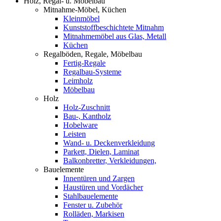
Holz, Regal- u. Möbelbau
Mitnahme-Möbel, Küchen
Kleinmöbel
Kunststoffbeschichtete Mitnahm
Mitnahmemöbel aus Glas, Metall
Küchen
Regalböden, Regale, Möbelbau
Fertig-Regale
Regalbau-Systeme
Leimholz
Möbelbau
Holz
Holz-Zuschnitt
Bau-, Kantholz
Hobelware
Leisten
Wand- u. Deckenverkleidung
Parkett, Dielen, Laminat
Balkonbretter, Verkleidungen,
Bauelemente
Innentüren und Zargen
Haustüren und Vordächer
Stahlbauelemente
Fenster u. Zubehör
Rolläden, Markisen