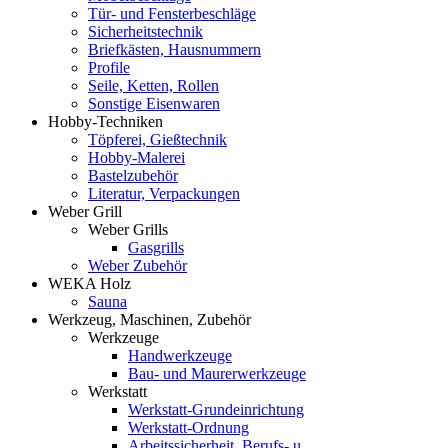
Tür- und Fensterbeschläge
Sicherheitstechnik
Briefkästen, Hausnummern
Profile
Seile, Ketten, Rollen
Sonstige Eisenwaren
Hobby-Techniken
Töpferei, Gießtechnik
Hobby-Malerei
Bastelzubehör
Literatur, Verpackungen
Weber Grill
Weber Grills
Gasgrills
Weber Zubehör
WEKA Holz
Sauna
Werkzeug, Maschinen, Zubehör
Werkzeuge
Handwerkzeuge
Bau- und Maurerwerkzeuge
Werkstatt
Werkstatt-Grundeinrichtung
Werkstatt-Ordnung
Arbeitssicherheit, Berufs- u.