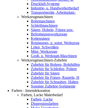
Druckluft-Systeme
Industrie- u. Handwerkerbedarf
Transportgeräte, Arbeitsplatz-
Werkzeugmaschinen
Bohrmaschinen
Schleifmaschinen
Sägen, Hobeln, Fräsen usw.
Befestigungswerkzeuge
Kettensägen
Reinigungs- u. sonst. Werkzeug
Löten, Schweißen
Mini- Werkzeuge
Groß- u. Werkstatt-Maschinen
Werkzeugmaschinen-Zubehör
Zubehör für Bohren, Bohrhilfen
Zubehör für Schleifen, Poliere
Zubehör für Sägen
Zubehör für Fräsen, Raspeln, H
Zubehör für Schrauben, Halten
Sonstige Zubehör-Sortimente
Farben - Innendekoration
Farben, Lacke Malerbedarf
Farben, Lacke
Dispersionsfarben
Maler-Vorarbeiten