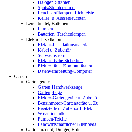
Halogen-Strahler
Spots/Strahlerserien
Leuchtstofflampen, Lichtleiste
Keller- u. Aussenleuchten
Leuchtmittel, Batterien
Lampen
Batterien, Taschenlampen
Elektro-Installation
Elektro-Installationsmaterial
Kabel u. Zubehör
Schwachstrom
Elektronische Sicherheit
Elektronik u. Kommunikation
Datenverarbeitung/Computer
Garten
Gartengeräte
Garten-Handwerkzeuge
Gartenpflege
Elektro-Gartengeräte u. Zubehö
Benzinmotor-Gartengeräte u. Zu
Ersatzteile u. Zubehör f. Elek
Wassertechnik
Pumpen/Teiche
Landwirtschaftlicher Kleinbeda
Gartenanzucht, Dünger, Erden