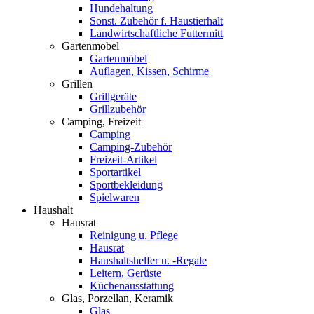
Hundehaltung
Sonst. Zubehör f. Haustierhalt
Landwirtschaftliche Futtermitt
Gartenmöbel
Gartenmöbel
Auflagen, Kissen, Schirme
Grillen
Grillgeräte
Grillzubehör
Camping, Freizeit
Camping
Camping-Zubehör
Freizeit-Artikel
Sportartikel
Sportbekleidung
Spielwaren
Haushalt
Hausrat
Reinigung u. Pflege
Hausrat
Haushaltshelfer u. -Regale
Leitern, Gerüste
Küchenausstattung
Glas, Porzellan, Keramik
Glas