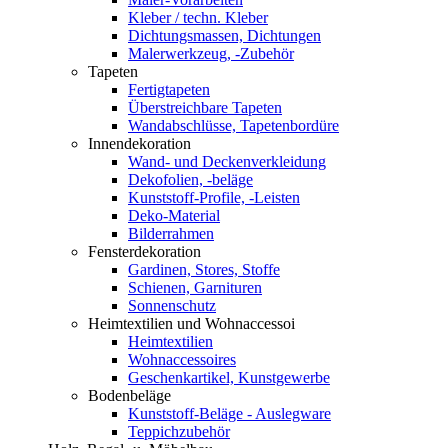
Kleber / techn. Kleber
Dichtungsmassen, Dichtungen
Malerwerkzeug, -Zubehör
Tapeten
Fertigtapeten
Überstreichbare Tapeten
Wandabschlüsse, Tapetenbordüre
Innendekoration
Wand- und Deckenverkleidung
Dekofolien, -beläge
Kunststoff-Profile, -Leisten
Deko-Material
Bilderrahmen
Fensterdekoration
Gardinen, Stores, Stoffe
Schienen, Garnituren
Sonnenschutz
Heimtextilien und Wohnaccessoi
Heimtextilien
Wohnaccessoires
Geschenkartikel, Kunstgewerbe
Bodenbeläge
Kunststoff-Beläge - Auslegware
Teppichzubehör