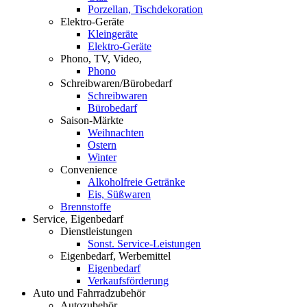
Porzellan, Tischdekoration
Elektro-Geräte
Kleingeräte
Elektro-Geräte
Phono, TV, Video,
Phono
Schreibwaren/Bürobedarf
Schreibwaren
Bürobedarf
Saison-Märkte
Weihnachten
Ostern
Winter
Convenience
Alkoholfreie Getränke
Eis, Süßwaren
Brennstoffe
Service, Eigenbedarf
Dienstleistungen
Sonst. Service-Leistungen
Eigenbedarf, Werbemittel
Eigenbedarf
Verkaufsförderung
Auto und Fahrradzubehör
Autozubehör