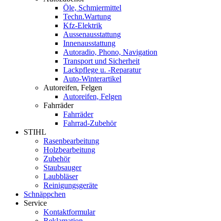
Öle, Schmiermittel
Techn.Wartung
Kfz-Elektrik
Aussenausstattung
Innenausstattung
Autoradio, Phono, Navigation
Transport und Sicherheit
Lackpflege u. -Reparatur
Auto-Winterartikel
Autoreifen, Felgen
Autoreifen, Felgen
Fahrräder
Fahrräder
Fahrrad-Zubehör
STIHL
Rasenbearbeitung
Holzbearbeitung
Zubehör
Staubsauger
Laubbläser
Reinigungsgeräte
Schnäppchen
Service
Kontaktformular
Reklamation