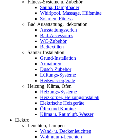
Fitness-Systeme u. Zubehör
Sauna, Dampfbäder
Whirlpool, Massage, Hilfsmitte
Solarien, Fitness
Bad-Aussstattung, -dekoration
Ausstattungsserien
Bad-Accessoires
WC-Zubehör
Badtextilien
Sanitär-Installation
Grund-Installation
Armaturen
Dusch-Zubehör
Lüftungs-Systeme
Heißwassergeräte
Heizung, Klima, Öfen
Heizungs-Systeme
Heizkörper, Heizungsinstallati
Elektrische Heizgeräte
Öfen und Kamine
Klima u. Raumluft, Wasser
Elektro
Leuchten, Lampen
Wand- u. Deckenleuchten
Wohnraum-Leuchten