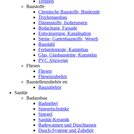
Treppen
Baustoffe
Chemische Baustoffe, Bindemitt
Trockenausbau
Dämmstoffe, Isolierungen
Bedachung, Fassade
Entwässerung, Kanalisation
Steine, Gartenbaustoffe, Wegeb
Baustahl
Fertigelemente, Kaminbau
Glas, Glasbausteine, Kunstglas
PVC Abzweige
Fliesen
Fliesen
Fliesenzubehör
Baustellenzubehör etc
Bauzubehör
Sanitär
Badausbau
Badmöbel
Spiegelschränke
Spiegel
Sanitär-Keramik
Badewannen und Duschtassen
Dusch-Systeme und Zubehör