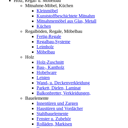
Holz, Regal- u. Möbelbau
Mitnahme-Möbel, Küchen
Kleinmöbel
Kunststoffbeschichtete Mitnahm
Mitnahmemöbel aus Glas, Metall
Küchen
Regalböden, Regale, Möbelbau
Fertig-Regale
Regalbau-Systeme
Leimholz
Möbelbau
Holz
Holz-Zuschnitt
Bau-, Kantholz
Hobelware
Leisten
Wand- u. Deckenverkleidung
Parkett, Dielen, Laminat
Balkonbretter, Verkleidungen,
Bauelemente
Innentüren und Zargen
Haustüren und Vordächer
Stahlbauelemente
Fenster u. Zubehör
Rolläden, Markisen