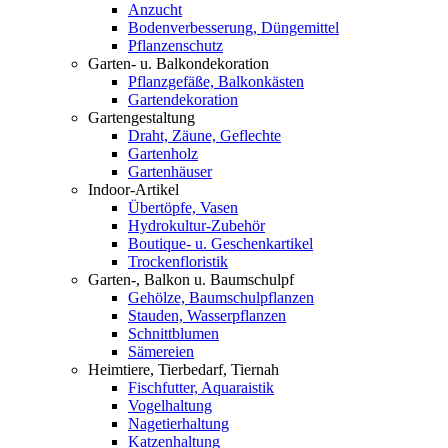
Anzucht
Bodenverbesserung, Düngemittel
Pflanzenschutz
Garten- u. Balkondekoration
Pflanzgefäße, Balkonkästen
Gartendekoration
Gartengestaltung
Draht, Zäune, Geflechte
Gartenholz
Gartenhäuser
Indoor-Artikel
Übertöpfe, Vasen
Hydrokultur-Zubehör
Boutique- u. Geschenkartikel
Trockenfloristik
Garten-, Balkon u. Baumschulpf
Gehölze, Baumschulpflanzen
Stauden, Wasserpflanzen
Schnittblumen
Sämereien
Heimtiere, Tierbedarf, Tiernah
Fischfutter, Aquaraistik
Vogelhaltung
Nagetierhaltung
Katzenhaltung