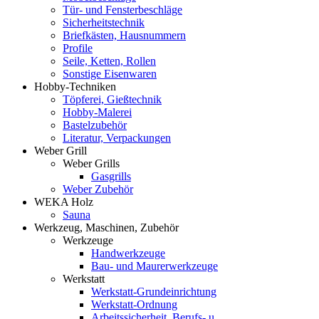
Tür- und Fensterbeschläge
Sicherheitstechnik
Briefkästen, Hausnummern
Profile
Seile, Ketten, Rollen
Sonstige Eisenwaren
Hobby-Techniken
Töpferei, Gießtechnik
Hobby-Malerei
Bastelzubehör
Literatur, Verpackungen
Weber Grill
Weber Grills
Gasgrills
Weber Zubehör
WEKA Holz
Sauna
Werkzeug, Maschinen, Zubehör
Werkzeuge
Handwerkzeuge
Bau- und Maurerwerkzeuge
Werkstatt
Werkstatt-Grundeinrichtung
Werkstatt-Ordnung
Arbeitssicherheit, Berufs- u.