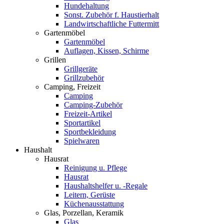
Hundehaltung
Sonst. Zubehör f. Haustierhalt
Landwirtschaftliche Futtermitt
Gartenmöbel
Gartenmöbel
Auflagen, Kissen, Schirme
Grillen
Grillgeräte
Grillzubehör
Camping, Freizeit
Camping
Camping-Zubehör
Freizeit-Artikel
Sportartikel
Sportbekleidung
Spielwaren
Haushalt
Hausrat
Reinigung u. Pflege
Hausrat
Haushaltshelfer u. -Regale
Leitern, Gerüste
Küchenausstattung
Glas, Porzellan, Keramik
Glas