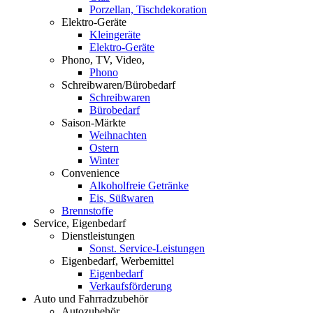
Porzellan, Tischdekoration
Elektro-Geräte
Kleingeräte
Elektro-Geräte
Phono, TV, Video,
Phono
Schreibwaren/Bürobedarf
Schreibwaren
Bürobedarf
Saison-Märkte
Weihnachten
Ostern
Winter
Convenience
Alkoholfreie Getränke
Eis, Süßwaren
Brennstoffe
Service, Eigenbedarf
Dienstleistungen
Sonst. Service-Leistungen
Eigenbedarf, Werbemittel
Eigenbedarf
Verkaufsförderung
Auto und Fahrradzubehör
Autozubehör