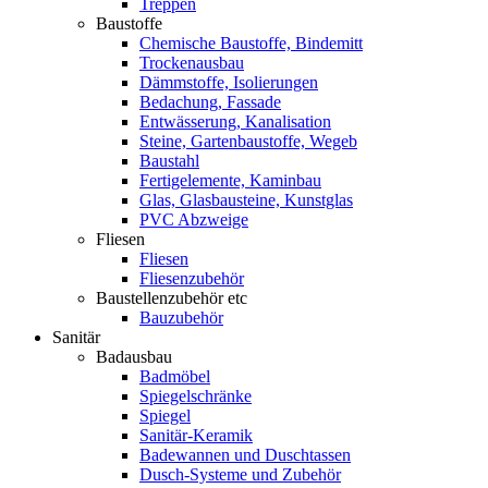
Treppen
Baustoffe
Chemische Baustoffe, Bindemitt
Trockenausbau
Dämmstoffe, Isolierungen
Bedachung, Fassade
Entwässerung, Kanalisation
Steine, Gartenbaustoffe, Wegeb
Baustahl
Fertigelemente, Kaminbau
Glas, Glasbausteine, Kunstglas
PVC Abzweige
Fliesen
Fliesen
Fliesenzubehör
Baustellenzubehör etc
Bauzubehör
Sanitär
Badausbau
Badmöbel
Spiegelschränke
Spiegel
Sanitär-Keramik
Badewannen und Duschtassen
Dusch-Systeme und Zubehör