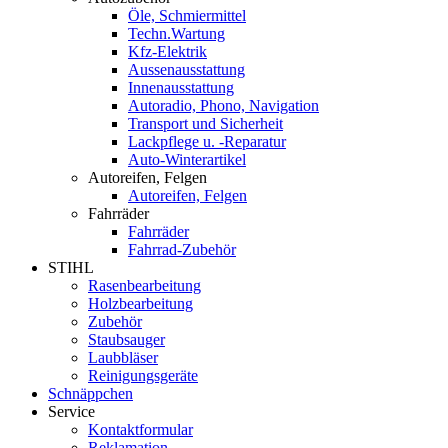
Öle, Schmiermittel
Techn.Wartung
Kfz-Elektrik
Aussenausstattung
Innenausstattung
Autoradio, Phono, Navigation
Transport und Sicherheit
Lackpflege u. -Reparatur
Auto-Winterartikel
Autoreifen, Felgen
Autoreifen, Felgen
Fahrräder
Fahrräder
Fahrrad-Zubehör
STIHL
Rasenbearbeitung
Holzbearbeitung
Zubehör
Staubsauger
Laubbläser
Reinigungsgeräte
Schnäppchen
Service
Kontaktformular
Reklamation