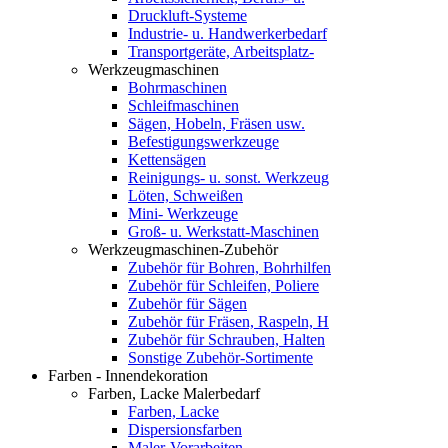
Druckluft-Systeme
Industrie- u. Handwerkerbedarf
Transportgeräte, Arbeitsplatz-
Werkzeugmaschinen
Bohrmaschinen
Schleifmaschinen
Sägen, Hobeln, Fräsen usw.
Befestigungswerkzeuge
Kettensägen
Reinigungs- u. sonst. Werkzeug
Löten, Schweißen
Mini- Werkzeuge
Groß- u. Werkstatt-Maschinen
Werkzeugmaschinen-Zubehör
Zubehör für Bohren, Bohrhilfen
Zubehör für Schleifen, Poliere
Zubehör für Sägen
Zubehör für Fräsen, Raspeln, H
Zubehör für Schrauben, Halten
Sonstige Zubehör-Sortimente
Farben - Innendekoration
Farben, Lacke Malerbedarf
Farben, Lacke
Dispersionsfarben
Maler-Vorarbeiten