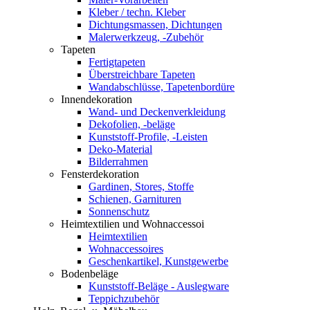
Kleber / techn. Kleber
Dichtungsmassen, Dichtungen
Malerwerkzeug, -Zubehör
Tapeten
Fertigtapeten
Überstreichbare Tapeten
Wandabschlüsse, Tapetenbordüre
Innendekoration
Wand- und Deckenverkleidung
Dekofolien, -beläge
Kunststoff-Profile, -Leisten
Deko-Material
Bilderrahmen
Fensterdekoration
Gardinen, Stores, Stoffe
Schienen, Garnituren
Sonnenschutz
Heimtextilien und Wohnaccessoi
Heimtextilien
Wohnaccessoires
Geschenkartikel, Kunstgewerbe
Bodenbeläge
Kunststoff-Beläge - Auslegware
Teppichzubehör