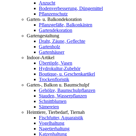
Anzucht
Bodenverbesserung, Düngemittel
Pflanzenschutz
Garten- u. Balkondekoration
Pflanzgefäße, Balkonkästen
Gartendekoration
Gartengestaltung
Draht, Zäune, Geflechte
Gartenholz
Gartenhäuser
Indoor-Artikel
Übertöpfe, Vasen
Hydrokultur-Zubehör
Boutique- u. Geschenkartikel
Trockenfloristik
Garten-, Balkon u. Baumschulpf
Gehölze, Baumschulpflanzen
Stauden, Wasserpflanzen
Schnittblumen
Sämereien
Heimtiere, Tierbedarf, Tiernah
Fischfutter, Aquaraistik
Vogelhaltung
Nagetierhaltung
Katzenhaltung