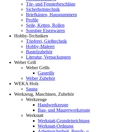
Tür- und Fensterbeschläge
Sicherheitstechnik
Briefkästen, Hausnummern
Profile
Seile, Ketten, Rollen
Sonstige Eisenwaren
Hobby-Techniken
Töpferei, Gießtechnik
Hobby-Malerei
Bastelzubehör
Literatur, Verpackungen
Weber Grill
Weber Grills
Gasgrills
Weber Zubehör
WEKA Holz
Sauna
Werkzeug, Maschinen, Zubehör
Werkzeuge
Handwerkzeuge
Bau- und Maurerwerkzeuge
Werkstatt
Werkstatt-Grundeinrichtung
Werkstatt-Ordnung
Arbeitssicherheit, Berufs- u.