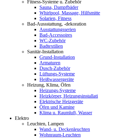
Fitness-Systeme u. Zubehör
Sauna, Dampfbäder
Whirlpool, Massage, Hilfsmitte
Solarien, Fitness
Bad-Aussstattung, -dekoration
Ausstattungsserien
Bad-Accessoires
WC-Zubehör
Badtextilien
Sanitär-Installation
Grund-Installation
Armaturen
Dusch-Zubehör
Lüftungs-Systeme
Heißwassergeräte
Heizung, Klima, Öfen
Heizungs-Systeme
Heizkörper, Heizungsinstallati
Elektrische Heizgeräte
Öfen und Kamine
Klima u. Raumluft, Wasser
Elektro
Leuchten, Lampen
Wand- u. Deckenleuchten
Wohnraum-Leuchten