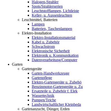
Halogen-Strahler
Spots/Strahlerserien
Leuchtstofflampen, Lichtleiste
Keller- u. Aussenleuchten
Leuchtmittel, Batterien
Lampen
Batterien, Taschenlampen
Elektro-Installation
Elektro-Installationsmaterial
Kabel u. Zubehör
Schwachstrom
Elektronische Sicherheit
Elektronik u. Kommunikation
Datenverarbeitung/Computer
Garten
Gartengeräte
Garten-Handwerkzeuge
Gartenpflege
Elektro-Gartengeräte u. Zubehö
Benzinmotor-Gartengeräte u. Zu
Ersatzteile u. Zubehör f. Elek
Wassertechnik
Pumpen/Teiche
Landwirtschaftlicher Kleinbeda
Gartenanzucht, Dünger, Erden