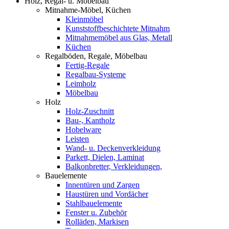
Holz, Regal- u. Möbelbau
Mitnahme-Möbel, Küchen
Kleinmöbel
Kunststoffbeschichtete Mitnahm
Mitnahmemöbel aus Glas, Metall
Küchen
Regalböden, Regale, Möbelbau
Fertig-Regale
Regalbau-Systeme
Leimholz
Möbelbau
Holz
Holz-Zuschnitt
Bau-, Kantholz
Hobelware
Leisten
Wand- u. Deckenverkleidung
Parkett, Dielen, Laminat
Balkonbretter, Verkleidungen,
Bauelemente
Innentüren und Zargen
Haustüren und Vordächer
Stahlbauelemente
Fenster u. Zubehör
Rolläden, Markisen