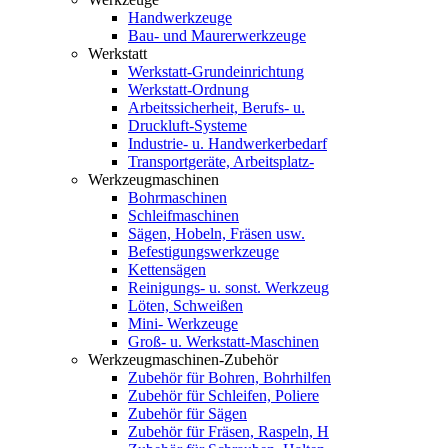
Handwerkzeuge
Bau- und Maurerwerkzeuge
Werkstatt
Werkstatt-Grundeinrichtung
Werkstatt-Ordnung
Arbeitssicherheit, Berufs- u.
Druckluft-Systeme
Industrie- u. Handwerkerbedarf
Transportgeräte, Arbeitsplatz-
Werkzeugmaschinen
Bohrmaschinen
Schleifmaschinen
Sägen, Hobeln, Fräsen usw.
Befestigungswerkzeuge
Kettensägen
Reinigungs- u. sonst. Werkzeug
Löten, Schweißen
Mini- Werkzeuge
Groß- u. Werkstatt-Maschinen
Werkzeugmaschinen-Zubehör
Zubehör für Bohren, Bohrhilfen
Zubehör für Schleifen, Poliere
Zubehör für Sägen
Zubehör für Fräsen, Raspeln, H