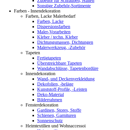
Zubehör für Schrauben, Halten
Sonstige Zubehör-Sortimente
Farben - Innendekoration
Farben, Lacke Malerbedarf
Farben, Lacke
Dispersionsfarben
Maler-Vorarbeiten
Kleber / techn. Kleber
Dichtungsmassen, Dichtungen
Malerwerkzeug, -Zubehör
Tapeten
Fertigtapeten
Überstreichbare Tapeten
Wandabschlüsse, Tapetenbordüre
Innendekoration
Wand- und Deckenverkleidung
Dekofolien, -beläge
Kunststoff-Profile, -Leisten
Deko-Material
Bilderrahmen
Fensterdekoration
Gardinen, Stores, Stoffe
Schienen, Garnituren
Sonnenschutz
Heimtextilien und Wohnaccessoi