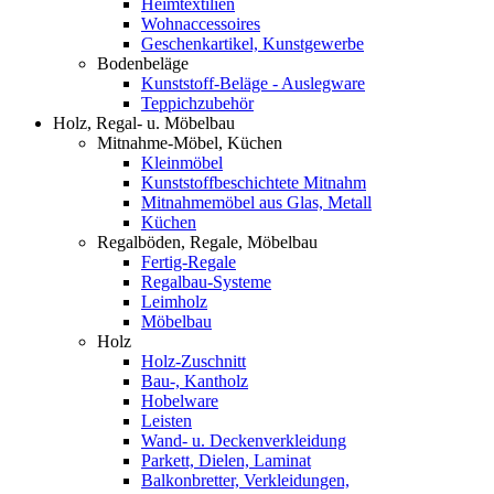
Heimtextilien
Wohnaccessoires
Geschenkartikel, Kunstgewerbe
Bodenbeläge
Kunststoff-Beläge - Auslegware
Teppichzubehör
Holz, Regal- u. Möbelbau
Mitnahme-Möbel, Küchen
Kleinmöbel
Kunststoffbeschichtete Mitnahm
Mitnahmemöbel aus Glas, Metall
Küchen
Regalböden, Regale, Möbelbau
Fertig-Regale
Regalbau-Systeme
Leimholz
Möbelbau
Holz
Holz-Zuschnitt
Bau-, Kantholz
Hobelware
Leisten
Wand- u. Deckenverkleidung
Parkett, Dielen, Laminat
Balkonbretter, Verkleidungen,