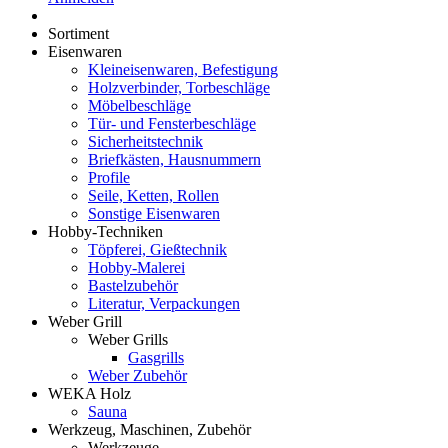
Sortiment
Eisenwaren
Kleineisenwaren, Befestigung
Holzverbinder, Torbeschläge
Möbelbeschläge
Tür- und Fensterbeschläge
Sicherheitstechnik
Briefkästen, Hausnummern
Profile
Seile, Ketten, Rollen
Sonstige Eisenwaren
Hobby-Techniken
Töpferei, Gießtechnik
Hobby-Malerei
Bastelzubehör
Literatur, Verpackungen
Weber Grill
Weber Grills
Gasgrills
Weber Zubehör
WEKA Holz
Sauna
Werkzeug, Maschinen, Zubehör
Werkzeuge