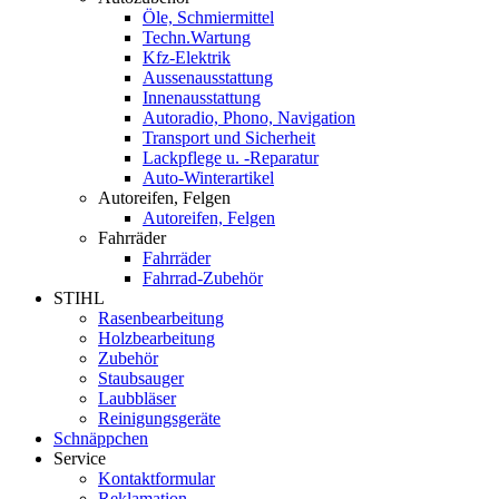
Öle, Schmiermittel
Techn.Wartung
Kfz-Elektrik
Aussenausstattung
Innenausstattung
Autoradio, Phono, Navigation
Transport und Sicherheit
Lackpflege u. -Reparatur
Auto-Winterartikel
Autoreifen, Felgen
Autoreifen, Felgen
Fahrräder
Fahrräder
Fahrrad-Zubehör
STIHL
Rasenbearbeitung
Holzbearbeitung
Zubehör
Staubsauger
Laubbläser
Reinigungsgeräte
Schnäppchen
Service
Kontaktformular
Reklamation