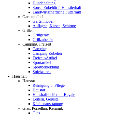
Hundehaltung
Sonst. Zubehör f. Haustierhalt
Landwirtschaftliche Futtermitt
Gartenmöbel
Gartenmöbel
Auflagen, Kissen, Schirme
Grillen
Grillgeräte
Grillzubehör
Camping, Freizeit
Camping
Camping-Zubehör
Freizeit-Artikel
Sportartikel
Sportbekleidung
Spielwaren
Haushalt
Hausrat
Reinigung u. Pflege
Hausrat
Haushaltshelfer u. -Regale
Leitern, Gerüste
Küchenausstattung
Glas, Porzellan, Keramik
Glas