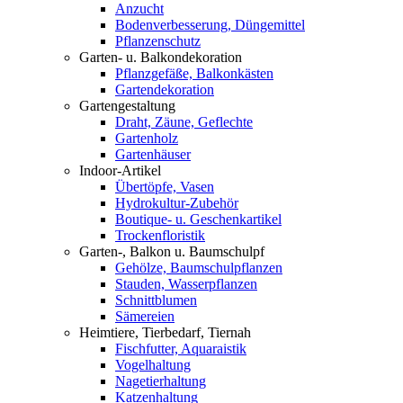
Anzucht
Bodenverbesserung, Düngemittel
Pflanzenschutz
Garten- u. Balkondekoration
Pflanzgefäße, Balkonkästen
Gartendekoration
Gartengestaltung
Draht, Zäune, Geflechte
Gartenholz
Gartenhäuser
Indoor-Artikel
Übertöpfe, Vasen
Hydrokultur-Zubehör
Boutique- u. Geschenkartikel
Trockenfloristik
Garten-, Balkon u. Baumschulpf
Gehölze, Baumschulpflanzen
Stauden, Wasserpflanzen
Schnittblumen
Sämereien
Heimtiere, Tierbedarf, Tiernah
Fischfutter, Aquaraistik
Vogelhaltung
Nagetierhaltung
Katzenhaltung