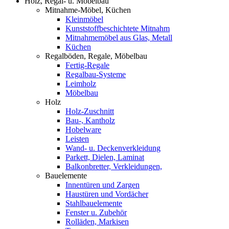
Holz, Regal- u. Möbelbau
Mitnahme-Möbel, Küchen
Kleinmöbel
Kunststoffbeschichtete Mitnahm
Mitnahmemöbel aus Glas, Metall
Küchen
Regalböden, Regale, Möbelbau
Fertig-Regale
Regalbau-Systeme
Leimholz
Möbelbau
Holz
Holz-Zuschnitt
Bau-, Kantholz
Hobelware
Leisten
Wand- u. Deckenverkleidung
Parkett, Dielen, Laminat
Balkonbretter, Verkleidungen,
Bauelemente
Innentüren und Zargen
Haustüren und Vordächer
Stahlbauelemente
Fenster u. Zubehör
Rolläden, Markisen