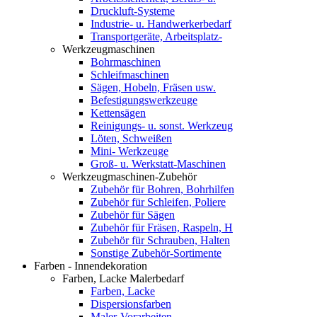
Druckluft-Systeme
Industrie- u. Handwerkerbedarf
Transportgeräte, Arbeitsplatz-
Werkzeugmaschinen
Bohrmaschinen
Schleifmaschinen
Sägen, Hobeln, Fräsen usw.
Befestigungswerkzeuge
Kettensägen
Reinigungs- u. sonst. Werkzeug
Löten, Schweißen
Mini- Werkzeuge
Groß- u. Werkstatt-Maschinen
Werkzeugmaschinen-Zubehör
Zubehör für Bohren, Bohrhilfen
Zubehör für Schleifen, Poliere
Zubehör für Sägen
Zubehör für Fräsen, Raspeln, H
Zubehör für Schrauben, Halten
Sonstige Zubehör-Sortimente
Farben - Innendekoration
Farben, Lacke Malerbedarf
Farben, Lacke
Dispersionsfarben
Maler-Vorarbeiten