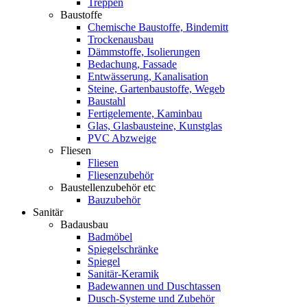
Treppen
Baustoffe
Chemische Baustoffe, Bindemitt
Trockenausbau
Dämmstoffe, Isolierungen
Bedachung, Fassade
Entwässerung, Kanalisation
Steine, Gartenbaustoffe, Wegeb
Baustahl
Fertigelemente, Kaminbau
Glas, Glasbausteine, Kunstglas
PVC Abzweige
Fliesen
Fliesen
Fliesenzubehör
Baustellenzubehör etc
Bauzubehör
Sanitär
Badausbau
Badmöbel
Spiegelschränke
Spiegel
Sanitär-Keramik
Badewannen und Duschtassen
Dusch-Systeme und Zubehör