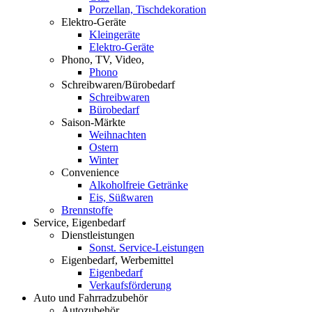
Porzellan, Tischdekoration
Elektro-Geräte
Kleingeräte
Elektro-Geräte
Phono, TV, Video,
Phono
Schreibwaren/Bürobedarf
Schreibwaren
Bürobedarf
Saison-Märkte
Weihnachten
Ostern
Winter
Convenience
Alkoholfreie Getränke
Eis, Süßwaren
Brennstoffe
Service, Eigenbedarf
Dienstleistungen
Sonst. Service-Leistungen
Eigenbedarf, Werbemittel
Eigenbedarf
Verkaufsförderung
Auto und Fahrradzubehör
Autozubehör