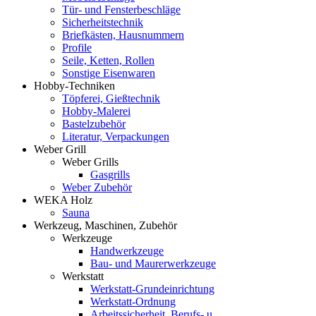
Tür- und Fensterbeschläge
Sicherheitstechnik
Briefkästen, Hausnummern
Profile
Seile, Ketten, Rollen
Sonstige Eisenwaren
Hobby-Techniken
Töpferei, Gießtechnik
Hobby-Malerei
Bastelzubehör
Literatur, Verpackungen
Weber Grill
Weber Grills
Gasgrills
Weber Zubehör
WEKA Holz
Sauna
Werkzeug, Maschinen, Zubehör
Werkzeuge
Handwerkzeuge
Bau- und Maurerwerkzeuge
Werkstatt
Werkstatt-Grundeinrichtung
Werkstatt-Ordnung
Arbeitssicherheit, Berufs- u.