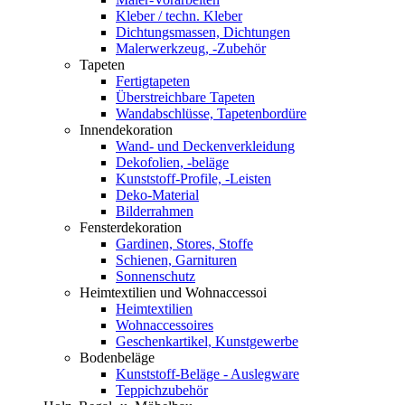
Kleber / techn. Kleber
Dichtungsmassen, Dichtungen
Malerwerkzeug, -Zubehör
Tapeten
Fertigtapeten
Überstreichbare Tapeten
Wandabschlüsse, Tapetenbordüre
Innendekoration
Wand- und Deckenverkleidung
Dekofolien, -beläge
Kunststoff-Profile, -Leisten
Deko-Material
Bilderrahmen
Fensterdekoration
Gardinen, Stores, Stoffe
Schienen, Garnituren
Sonnenschutz
Heimtextilien und Wohnaccessoi
Heimtextilien
Wohnaccessoires
Geschenkartikel, Kunstgewerbe
Bodenbeläge
Kunststoff-Beläge - Auslegware
Teppichzubehör