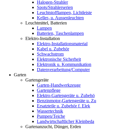
Halogen-Strahler
Spots/Strahlerserien
Leuchtstofflampen, Lichtleiste
Keller- u. Aussenleuchten
Leuchtmittel, Batterien
Lampen
Batterien, Taschenlampen
Elektro-Installation
Elektro-Installationsmaterial
Kabel u. Zubehör
Schwachstrom
Elektronische Sicherheit
Elektronik u. Kommunikation
Datenverarbeitung/Computer
Garten
Gartengeräte
Garten-Handwerkzeuge
Gartenpflege
Elektro-Gartengeräte u. Zubehö
Benzinmotor-Gartengeräte u. Zu
Ersatzteile u. Zubehör f. Elek
Wassertechnik
Pumpen/Teiche
Landwirtschaftlicher Kleinbeda
Gartenanzucht, Dünger, Erden