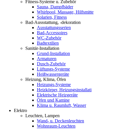
Fitness-Systeme u. Zubehör
Sauna, Dampfbäder
Whirlpool, Massage, Hilfsmitte
Solarien, Fitness
Bad-Aussstattung, -dekoration
Ausstattungsserien
Bad-Accessoires
WC-Zubehör
Badtextilien
Sanitär-Installation
Grund-Installation
Armaturen
Dusch-Zubehör
Lüftungs-Systeme
Heißwassergeräte
Heizung, Klima, Öfen
Heizungs-Systeme
Heizkörper, Heizungsinstallati
Elektrische Heizgeräte
Öfen und Kamine
Klima u. Raumluft, Wasser
Elektro
Leuchten, Lampen
Wand- u. Deckenleuchten
Wohnraum-Leuchten