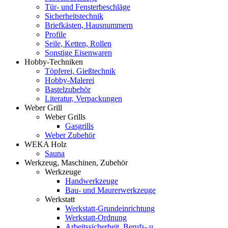
Tür- und Fensterbeschläge
Sicherheitstechnik
Briefkästen, Hausnummern
Profile
Seile, Ketten, Rollen
Sonstige Eisenwaren
Hobby-Techniken
Töpferei, Gießtechnik
Hobby-Malerei
Bastelzubehör
Literatur, Verpackungen
Weber Grill
Weber Grills
Gasgrills
Weber Zubehör
WEKA Holz
Sauna
Werkzeug, Maschinen, Zubehör
Werkzeuge
Handwerkzeuge
Bau- und Maurerwerkzeuge
Werkstatt
Werkstatt-Grundeinrichtung
Werkstatt-Ordnung
Arbeitssicherheit, Berufs- u.