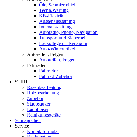
Öle, Schmiermittel
Techn.Wartung
Kfz-Elektrik
Aussenausstattung
Innenausstattung
Autoradio, Phono, Navigation
Transport und Sicherheit
Lackpflege u. -Reparatur
Auto-Winterartikel
Autoreifen, Felgen
Autoreifen, Felgen
Fahrräder
Fahrräder
Fahrrad-Zubehör
STIHL
Rasenbearbeitung
Holzbearbeitung
Zubehör
Staubsauger
Laubbläser
Reinigungsgeräte
Schnäppchen
Service
Kontaktformular
Reklamation