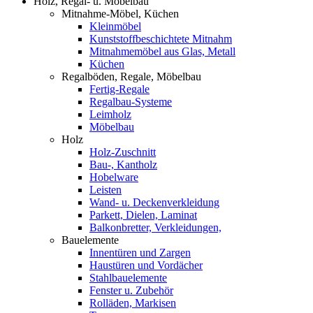
Holz, Regal- u. Möbelbau
Mitnahme-Möbel, Küchen
Kleinmöbel
Kunststoffbeschichtete Mitnahm
Mitnahmemöbel aus Glas, Metall
Küchen
Regalböden, Regale, Möbelbau
Fertig-Regale
Regalbau-Systeme
Leimholz
Möbelbau
Holz
Holz-Zuschnitt
Bau-, Kantholz
Hobelware
Leisten
Wand- u. Deckenverkleidung
Parkett, Dielen, Laminat
Balkonbretter, Verkleidungen,
Bauelemente
Innentüren und Zargen
Haustüren und Vordächer
Stahlbauelemente
Fenster u. Zubehör
Rolläden, Markisen