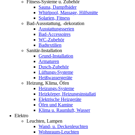
Fitness-Systeme u. Zubehör
Sauna, Dampfbäder
Whirlpool, Massage, Hilfsmitte
Solarien, Fitness
Bad-Aussstattung, -dekoration
Ausstattungsserien
Bad-Accessoires
WC-Zubehör
Badtextilien
Sanitär-Installation
Grund-Installation
Armaturen
Dusch-Zubehör
Lüftungs-Systeme
Heißwassergeräte
Heizung, Klima, Öfen
Heizungs-Systeme
Heizkörper, Heizungsinstallati
Elektrische Heizgeräte
Öfen und Kamine
Klima u. Raumluft, Wasser
Elektro
Leuchten, Lampen
Wand- u. Deckenleuchten
Wohnraum-Leuchten