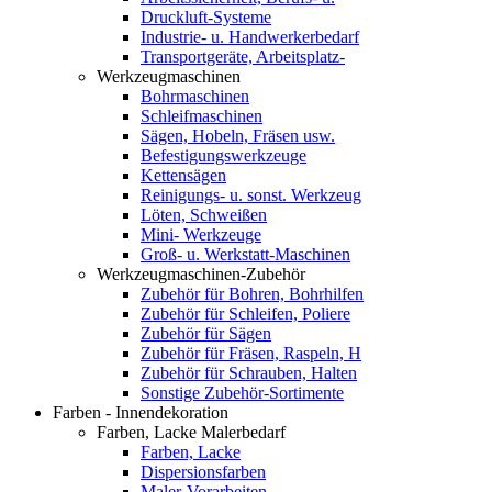
Druckluft-Systeme
Industrie- u. Handwerkerbedarf
Transportgeräte, Arbeitsplatz-
Werkzeugmaschinen
Bohrmaschinen
Schleifmaschinen
Sägen, Hobeln, Fräsen usw.
Befestigungswerkzeuge
Kettensägen
Reinigungs- u. sonst. Werkzeug
Löten, Schweißen
Mini- Werkzeuge
Groß- u. Werkstatt-Maschinen
Werkzeugmaschinen-Zubehör
Zubehör für Bohren, Bohrhilfen
Zubehör für Schleifen, Poliere
Zubehör für Sägen
Zubehör für Fräsen, Raspeln, H
Zubehör für Schrauben, Halten
Sonstige Zubehör-Sortimente
Farben - Innendekoration
Farben, Lacke Malerbedarf
Farben, Lacke
Dispersionsfarben
Maler-Vorarbeiten