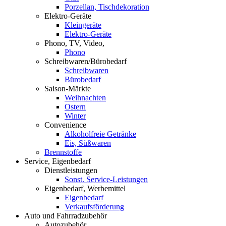
Porzellan, Tischdekoration
Elektro-Geräte
Kleingeräte
Elektro-Geräte
Phono, TV, Video,
Phono
Schreibwaren/Bürobedarf
Schreibwaren
Bürobedarf
Saison-Märkte
Weihnachten
Ostern
Winter
Convenience
Alkoholfreie Getränke
Eis, Süßwaren
Brennstoffe
Service, Eigenbedarf
Dienstleistungen
Sonst. Service-Leistungen
Eigenbedarf, Werbemittel
Eigenbedarf
Verkaufsförderung
Auto und Fahrradzubehör
Autozubehör