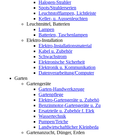
Halogen-Strahler
Spots/Strahlerserien
Leuchtstofflampen, Lichtleiste
Keller- u. Aussenleuchten
Leuchtmittel, Batterien
Lampen
Batterien, Taschenlampen
Elektro-Installation
Elektro-Installationsmaterial
Kabel u. Zubehör
Schwachstrom
Elektronische Sicherheit
Elektronik u. Kommunikation
Datenverarbeitung/Computer
Garten
Gartengeräte
Garten-Handwerkzeuge
Gartenpflege
Elektro-Gartengeräte u. Zubehö
Benzinmotor-Gartengeräte u. Zu
Ersatzteile u. Zubehör f. Elek
Wassertechnik
Pumpen/Teiche
Landwirtschaftlicher Kleinbeda
Gartenanzucht, Dünger, Erden