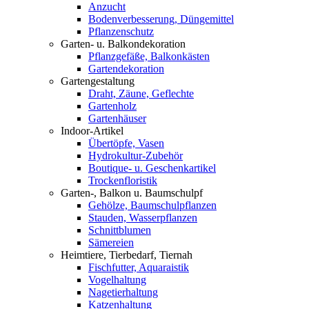
Anzucht
Bodenverbesserung, Düngemittel
Pflanzenschutz
Garten- u. Balkondekoration
Pflanzgefäße, Balkonkästen
Gartendekoration
Gartengestaltung
Draht, Zäune, Geflechte
Gartenholz
Gartenhäuser
Indoor-Artikel
Übertöpfe, Vasen
Hydrokultur-Zubehör
Boutique- u. Geschenkartikel
Trockenfloristik
Garten-, Balkon u. Baumschulpf
Gehölze, Baumschulpflanzen
Stauden, Wasserpflanzen
Schnittblumen
Sämereien
Heimtiere, Tierbedarf, Tiernah
Fischfutter, Aquaraistik
Vogelhaltung
Nagetierhaltung
Katzenhaltung