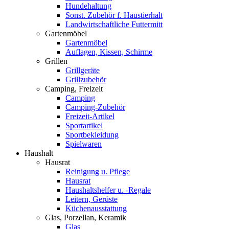
Hundehaltung
Sonst. Zubehör f. Haustierhalt
Landwirtschaftliche Futtermitt
Gartenmöbel
Gartenmöbel
Auflagen, Kissen, Schirme
Grillen
Grillgeräte
Grillzubehör
Camping, Freizeit
Camping
Camping-Zubehör
Freizeit-Artikel
Sportartikel
Sportbekleidung
Spielwaren
Haushalt
Hausrat
Reinigung u. Pflege
Hausrat
Haushaltshelfer u. -Regale
Leitern, Gerüste
Küchenausstattung
Glas, Porzellan, Keramik
Glas