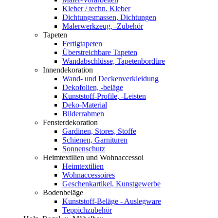
Kleber / techn. Kleber
Dichtungsmassen, Dichtungen
Malerwerkzeug, -Zubehör
Tapeten
Fertigtapeten
Überstreichbare Tapeten
Wandabschlüsse, Tapetenbordüre
Innendekoration
Wand- und Deckenverkleidung
Dekofolien, -beläge
Kunststoff-Profile, -Leisten
Deko-Material
Bilderrahmen
Fensterdekoration
Gardinen, Stores, Stoffe
Schienen, Garnituren
Sonnenschutz
Heimtextilien und Wohnaccessoi
Heimtextilien
Wohnaccessoires
Geschenkartikel, Kunstgewerbe
Bodenbeläge
Kunststoff-Beläge - Auslegware
Teppichzubehör