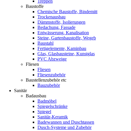
Treppen
Baustoffe
Chemische Baustoffe, Bindemitt
Trockenausbau
Dämmstoffe, Isolierungen
Bedachung, Fassade
Entwässerung, Kanalisation
Steine, Gartenbaustoffe, Wegeb
Baustahl
Fertigelemente, Kaminbau
Glas, Glasbausteine, Kunstglas
PVC Abzweige
Fliesen
Fliesen
Fliesenzubehör
Baustellenzubehör etc
Bauzubehör
Sanitär
Badausbau
Badmöbel
Spiegelschränke
Spiegel
Sanitär-Keramik
Badewannen und Duschtassen
Dusch-Systeme und Zubehör