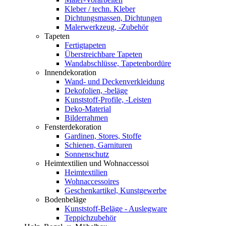
Kleber / techn. Kleber
Dichtungsmassen, Dichtungen
Malerwerkzeug, -Zubehör
Tapeten
Fertigtapeten
Überstreichbare Tapeten
Wandabschlüsse, Tapetenbordüre
Innendekoration
Wand- und Deckenverkleidung
Dekofolien, -beläge
Kunststoff-Profile, -Leisten
Deko-Material
Bilderrahmen
Fensterdekoration
Gardinen, Stores, Stoffe
Schienen, Garnituren
Sonnenschutz
Heimtextilien und Wohnaccessoi
Heimtextilien
Wohnaccessoires
Geschenkartikel, Kunstgewerbe
Bodenbeläge
Kunststoff-Beläge - Auslegware
Teppichzubehör