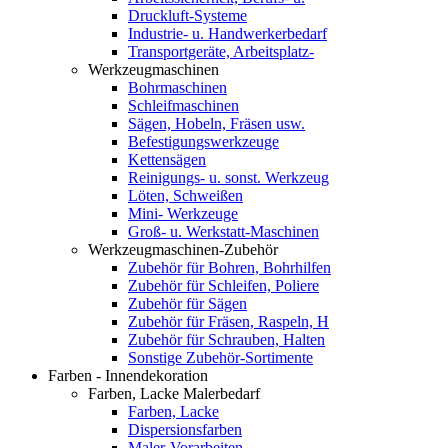
Druckluft-Systeme
Industrie- u. Handwerkerbedarf
Transportgeräte, Arbeitsplatz-
Werkzeugmaschinen
Bohrmaschinen
Schleifmaschinen
Sägen, Hobeln, Fräsen usw.
Befestigungswerkzeuge
Kettensägen
Reinigungs- u. sonst. Werkzeug
Löten, Schweißen
Mini- Werkzeuge
Groß- u. Werkstatt-Maschinen
Werkzeugmaschinen-Zubehör
Zubehör für Bohren, Bohrhilfen
Zubehör für Schleifen, Poliere
Zubehör für Sägen
Zubehör für Fräsen, Raspeln, H
Zubehör für Schrauben, Halten
Sonstige Zubehör-Sortimente
Farben - Innendekoration
Farben, Lacke Malerbedarf
Farben, Lacke
Dispersionsfarben
Maler-Vorarbeiten