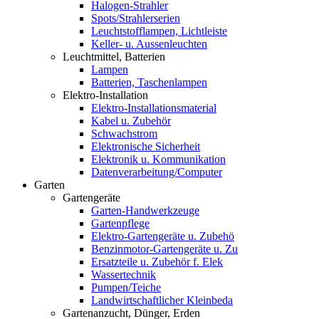
Halogen-Strahler
Spots/Strahlerserien
Leuchtstofflampen, Lichtleiste
Keller- u. Aussenleuchten
Leuchtmittel, Batterien
Lampen
Batterien, Taschenlampen
Elektro-Installation
Elektro-Installationsmaterial
Kabel u. Zubehör
Schwachstrom
Elektronische Sicherheit
Elektronik u. Kommunikation
Datenverarbeitung/Computer
Garten
Gartengeräte
Garten-Handwerkzeuge
Gartenpflege
Elektro-Gartengeräte u. Zubehö
Benzinmotor-Gartengeräte u. Zu
Ersatzteile u. Zubehör f. Elek
Wassertechnik
Pumpen/Teiche
Landwirtschaftlicher Kleinbeda
Gartenanzucht, Dünger, Erden