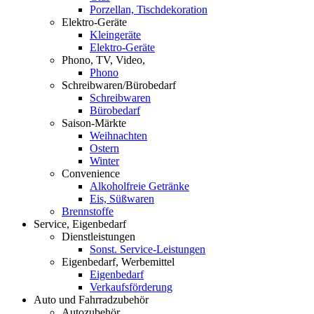
Porzellan, Tischdekoration
Elektro-Geräte
Kleingeräte
Elektro-Geräte
Phono, TV, Video,
Phono
Schreibwaren/Bürobedarf
Schreibwaren
Bürobedarf
Saison-Märkte
Weihnachten
Ostern
Winter
Convenience
Alkoholfreie Getränke
Eis, Süßwaren
Brennstoffe
Service, Eigenbedarf
Dienstleistungen
Sonst. Service-Leistungen
Eigenbedarf, Werbemittel
Eigenbedarf
Verkaufsförderung
Auto und Fahrradzubehör
Autozubehör