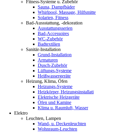
Fitness-Systeme u. Zubehör
Sauna, Dampfbäder
Whirlpool, Massage, Hilfsmitte
Solarien, Fitness
Bad-Aussstattung, -dekoration
Ausstattungsserien
Bad-Accessoires
WC-Zubehör
Badtextilien
Sanitär-Installation
Grund-Installation
Armaturen
Dusch-Zubehör
Lüftungs-Systeme
Heißwassergeräte
Heizung, Klima, Öfen
Heizungs-Systeme
Heizkörper, Heizungsinstallati
Elektrische Heizgeräte
Öfen und Kamine
Klima u. Raumluft, Wasser
Elektro
Leuchten, Lampen
Wand- u. Deckenleuchten
Wohnraum-Leuchten