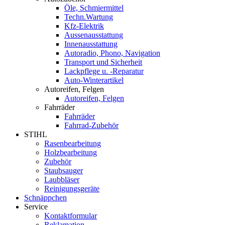
Öle, Schmiermittel
Techn.Wartung
Kfz-Elektrik
Aussenausstattung
Innenausstattung
Autoradio, Phono, Navigation
Transport und Sicherheit
Lackpflege u. -Reparatur
Auto-Winterartikel
Autoreifen, Felgen
Autoreifen, Felgen
Fahrräder
Fahrräder
Fahrrad-Zubehör
STIHL
Rasenbearbeitung
Holzbearbeitung
Zubehör
Staubsauger
Laubbläser
Reinigungsgeräte
Schnäppchen
Service
Kontaktformular
Reklamation