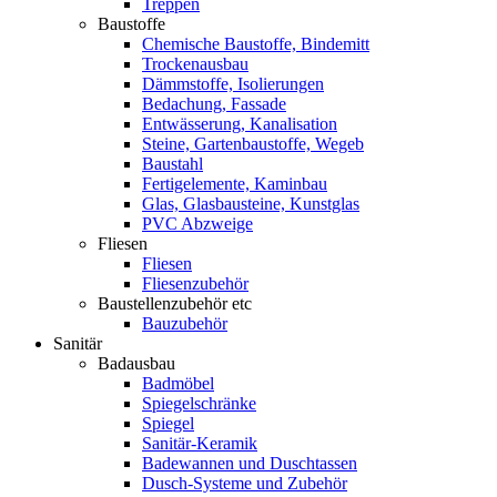
Treppen
Baustoffe
Chemische Baustoffe, Bindemitt
Trockenausbau
Dämmstoffe, Isolierungen
Bedachung, Fassade
Entwässerung, Kanalisation
Steine, Gartenbaustoffe, Wegeb
Baustahl
Fertigelemente, Kaminbau
Glas, Glasbausteine, Kunstglas
PVC Abzweige
Fliesen
Fliesen
Fliesenzubehör
Baustellenzubehör etc
Bauzubehör
Sanitär
Badausbau
Badmöbel
Spiegelschränke
Spiegel
Sanitär-Keramik
Badewannen und Duschtassen
Dusch-Systeme und Zubehör