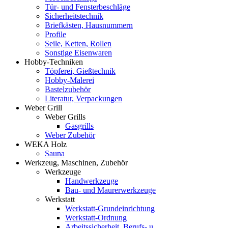
Tür- und Fensterbeschläge
Sicherheitstechnik
Briefkästen, Hausnummern
Profile
Seile, Ketten, Rollen
Sonstige Eisenwaren
Hobby-Techniken
Töpferei, Gießtechnik
Hobby-Malerei
Bastelzubehör
Literatur, Verpackungen
Weber Grill
Weber Grills
Gasgrills
Weber Zubehör
WEKA Holz
Sauna
Werkzeug, Maschinen, Zubehör
Werkzeuge
Handwerkzeuge
Bau- und Maurerwerkzeuge
Werkstatt
Werkstatt-Grundeinrichtung
Werkstatt-Ordnung
Arbeitssicherheit, Berufs- u.