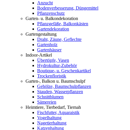
Anzucht
Bodenverbesserung, Düngemittel
Pflanzenschutz
Garten- u. Balkondekoration
Pflanzgefäße, Balkonkästen
Gartendekoration
Gartengestaltung
Draht, Zäune, Geflechte
Gartenholz
Gartenhäuser
Indoor-Artikel
Übertöpfe, Vasen
Hydrokultur-Zubehör
Boutique- u. Geschenkartikel
Trockenfloristik
Garten-, Balkon u. Baumschulpf
Gehölze, Baumschulpflanzen
Stauden, Wasserpflanzen
Schnittblumen
Sämereien
Heimtiere, Tierbedarf, Tiernah
Fischfutter, Aquaraistik
Vogelhaltung
Nagetierhaltung
Katzenhaltung