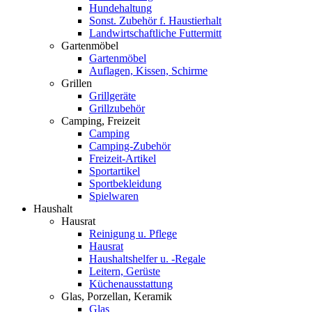
Hundehaltung
Sonst. Zubehör f. Haustierhalt
Landwirtschaftliche Futtermitt
Gartenmöbel
Gartenmöbel
Auflagen, Kissen, Schirme
Grillen
Grillgeräte
Grillzubehör
Camping, Freizeit
Camping
Camping-Zubehör
Freizeit-Artikel
Sportartikel
Sportbekleidung
Spielwaren
Haushalt
Hausrat
Reinigung u. Pflege
Hausrat
Haushaltshelfer u. -Regale
Leitern, Gerüste
Küchenausstattung
Glas, Porzellan, Keramik
Glas