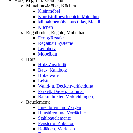
Holz, Regal- u. Möbelbau
Mitnahme-Möbel, Küchen
Kleinmöbel
Kunststoffbeschichtete Mitnahm
Mitnahmemöbel aus Glas, Metall
Küchen
Regalböden, Regale, Möbelbau
Fertig-Regale
Regalbau-Systeme
Leimholz
Möbelbau
Holz
Holz-Zuschnitt
Bau-, Kantholz
Hobelware
Leisten
Wand- u. Deckenverkleidung
Parkett, Dielen, Laminat
Balkonbretter, Verkleidungen,
Bauelemente
Innentüren und Zargen
Haustüren und Vordächer
Stahlbauelemente
Fenster u. Zubehör
Rolläden, Markisen