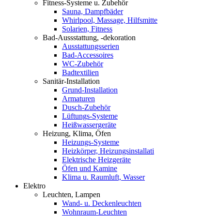
Fitness-Systeme u. Zubehör
Sauna, Dampfbäder
Whirlpool, Massage, Hilfsmitte
Solarien, Fitness
Bad-Aussstattung, -dekoration
Ausstattungsserien
Bad-Accessoires
WC-Zubehör
Badtextilien
Sanitär-Installation
Grund-Installation
Armaturen
Dusch-Zubehör
Lüftungs-Systeme
Heißwassergeräte
Heizung, Klima, Öfen
Heizungs-Systeme
Heizkörper, Heizungsinstallati
Elektrische Heizgeräte
Öfen und Kamine
Klima u. Raumluft, Wasser
Elektro
Leuchten, Lampen
Wand- u. Deckenleuchten
Wohnraum-Leuchten