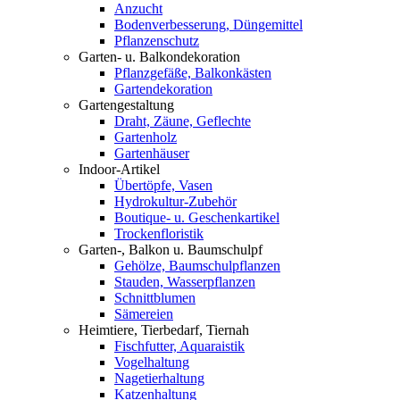
Anzucht
Bodenverbesserung, Düngemittel
Pflanzenschutz
Garten- u. Balkondekoration
Pflanzgefäße, Balkonkästen
Gartendekoration
Gartengestaltung
Draht, Zäune, Geflechte
Gartenholz
Gartenhäuser
Indoor-Artikel
Übertöpfe, Vasen
Hydrokultur-Zubehör
Boutique- u. Geschenkartikel
Trockenfloristik
Garten-, Balkon u. Baumschulpf
Gehölze, Baumschulpflanzen
Stauden, Wasserpflanzen
Schnittblumen
Sämereien
Heimtiere, Tierbedarf, Tiernah
Fischfutter, Aquaraistik
Vogelhaltung
Nagetierhaltung
Katzenhaltung