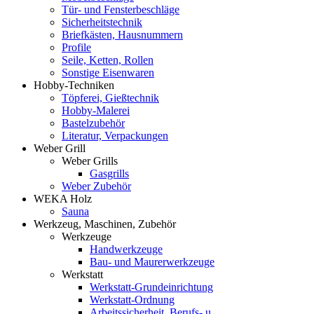
Tür- und Fensterbeschläge
Sicherheitstechnik
Briefkästen, Hausnummern
Profile
Seile, Ketten, Rollen
Sonstige Eisenwaren
Hobby-Techniken
Töpferei, Gießtechnik
Hobby-Malerei
Bastelzubehör
Literatur, Verpackungen
Weber Grill
Weber Grills
Gasgrills
Weber Zubehör
WEKA Holz
Sauna
Werkzeug, Maschinen, Zubehör
Werkzeuge
Handwerkzeuge
Bau- und Maurerwerkzeuge
Werkstatt
Werkstatt-Grundeinrichtung
Werkstatt-Ordnung
Arbeitssicherheit, Berufs- u.