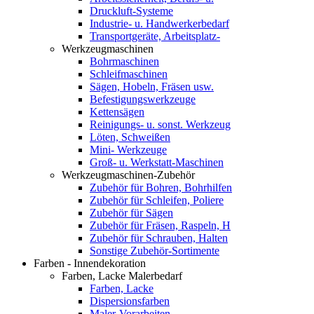
Druckluft-Systeme
Industrie- u. Handwerkerbedarf
Transportgeräte, Arbeitsplatz-
Werkzeugmaschinen
Bohrmaschinen
Schleifmaschinen
Sägen, Hobeln, Fräsen usw.
Befestigungswerkzeuge
Kettensägen
Reinigungs- u. sonst. Werkzeug
Löten, Schweißen
Mini- Werkzeuge
Groß- u. Werkstatt-Maschinen
Werkzeugmaschinen-Zubehör
Zubehör für Bohren, Bohrhilfen
Zubehör für Schleifen, Poliere
Zubehör für Sägen
Zubehör für Fräsen, Raspeln, H
Zubehör für Schrauben, Halten
Sonstige Zubehör-Sortimente
Farben - Innendekoration
Farben, Lacke Malerbedarf
Farben, Lacke
Dispersionsfarben
Maler-Vorarbeiten