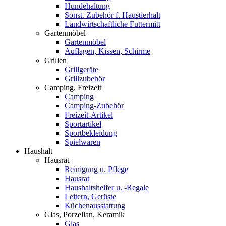
Hundehaltung
Sonst. Zubehör f. Haustierhalt
Landwirtschaftliche Futtermitt
Gartenmöbel
Gartenmöbel
Auflagen, Kissen, Schirme
Grillen
Grillgeräte
Grillzubehör
Camping, Freizeit
Camping
Camping-Zubehör
Freizeit-Artikel
Sportartikel
Sportbekleidung
Spielwaren
Haushalt
Hausrat
Reinigung u. Pflege
Hausrat
Haushaltshelfer u. -Regale
Leitern, Gerüste
Küchenausstattung
Glas, Porzellan, Keramik
Glas