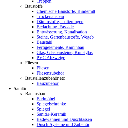
Treppen
Baustoffe
Chemische Baustoffe, Bindemitt
Trockenausbau
Dämmstoffe, Isolierungen
Bedachung, Fassade
Entwässerung, Kanalisation
Steine, Gartenbaustoffe, Wegeb
Baustahl
Fertigelemente, Kaminbau
Glas, Glasbausteine, Kunstglas
PVC Abzweige
Fliesen
Fliesen
Fliesenzubehör
Baustellenzubehör etc
Bauzubehör
Sanitär
Badausbau
Badmöbel
Spiegelschränke
Spiegel
Sanitär-Keramik
Badewannen und Duschtassen
Dusch-Systeme und Zubehör