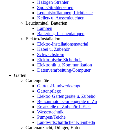
Halogen-Strahler
Spots/Strahlerserien
Leuchtstofflampen, Lichtleiste
Keller- u. Aussenleuchten
Leuchtmittel, Batterien
Lampen
Batterien, Taschenlampen
Elektro-Installation
Elektro-Installationsmaterial
Kabel u. Zubehör
Schwachstrom
Elektronische Sicherheit
Elektronik u. Kommunikation
Datenverarbeitung/Computer
Garten
Gartengeräte
Garten-Handwerkzeuge
Gartenpflege
Elektro-Gartengeräte u. Zubehö
Benzinmotor-Gartengeräte u. Zu
Ersatzteile u. Zubehör f. Elek
Wassertechnik
Pumpen/Teiche
Landwirtschaftlicher Kleinbeda
Gartenanzucht, Dünger, Erden