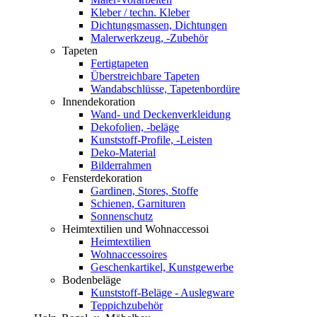
Kleber / techn. Kleber
Dichtungsmassen, Dichtungen
Malerwerkzeug, -Zubehör
Tapeten
Fertigtapeten
Überstreichbare Tapeten
Wandabschlüsse, Tapetenbordüre
Innendekoration
Wand- und Deckenverkleidung
Dekofolien, -beläge
Kunststoff-Profile, -Leisten
Deko-Material
Bilderrahmen
Fensterdekoration
Gardinen, Stores, Stoffe
Schienen, Garnituren
Sonnenschutz
Heimtextilien und Wohnaccessoi
Heimtextilien
Wohnaccessoires
Geschenkartikel, Kunstgewerbe
Bodenbeläge
Kunststoff-Beläge - Auslegware
Teppichzubehör