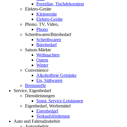
Porzellan, Tischdekoration
Elektro-Geräte
Kleingeräte
Elektro-Geräte
Phono, TV, Video,
Phono
Schreibwaren/Bürobedarf
Schreibwaren
Bürobedarf
Saison-Märkte
Weihnachten
Ostern
Winter
Convenience
Alkoholfreie Getränke
Eis, Süßwaren
Brennstoffe
Service, Eigenbedarf
Dienstleistungen
Sonst. Service-Leistungen
Eigenbedarf, Werbemittel
Eigenbedarf
Verkaufsförderung
Auto und Fahrradzubehör
Autozubehör