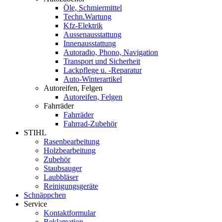
Öle, Schmiermittel
Techn.Wartung
Kfz-Elektrik
Aussenausstattung
Innenausstattung
Autoradio, Phono, Navigation
Transport und Sicherheit
Lackpflege u. -Reparatur
Auto-Winterartikel
Autoreifen, Felgen
Autoreifen, Felgen
Fahrräder
Fahrräder
Fahrrad-Zubehör
STIHL
Rasenbearbeitung
Holzbearbeitung
Zubehör
Staubsauger
Laubbläser
Reinigungsgeräte
Schnäppchen
Service
Kontaktformular
Reklamation