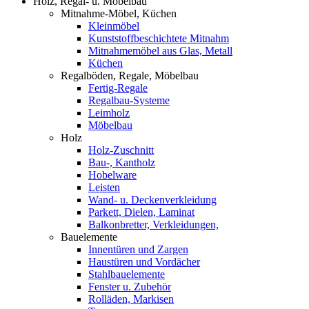
Holz, Regal- u. Möbelbau
Mitnahme-Möbel, Küchen
Kleinmöbel
Kunststoffbeschichtete Mitnahm
Mitnahmemöbel aus Glas, Metall
Küchen
Regalböden, Regale, Möbelbau
Fertig-Regale
Regalbau-Systeme
Leimholz
Möbelbau
Holz
Holz-Zuschnitt
Bau-, Kantholz
Hobelware
Leisten
Wand- u. Deckenverkleidung
Parkett, Dielen, Laminat
Balkonbretter, Verkleidungen,
Bauelemente
Innentüren und Zargen
Haustüren und Vordächer
Stahlbauelemente
Fenster u. Zubehör
Rolläden, Markisen