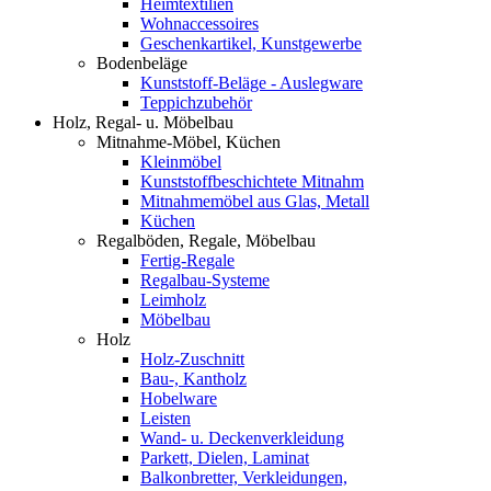
Heimtextilien
Wohnaccessoires
Geschenkartikel, Kunstgewerbe
Bodenbeläge
Kunststoff-Beläge - Auslegware
Teppichzubehör
Holz, Regal- u. Möbelbau
Mitnahme-Möbel, Küchen
Kleinmöbel
Kunststoffbeschichtete Mitnahm
Mitnahmemöbel aus Glas, Metall
Küchen
Regalböden, Regale, Möbelbau
Fertig-Regale
Regalbau-Systeme
Leimholz
Möbelbau
Holz
Holz-Zuschnitt
Bau-, Kantholz
Hobelware
Leisten
Wand- u. Deckenverkleidung
Parkett, Dielen, Laminat
Balkonbretter, Verkleidungen,