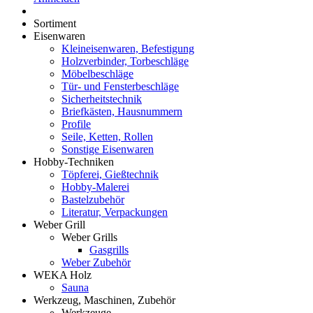
Sortiment
Eisenwaren
Kleineisenwaren, Befestigung
Holzverbinder, Torbeschläge
Möbelbeschläge
Tür- und Fensterbeschläge
Sicherheitstechnik
Briefkästen, Hausnummern
Profile
Seile, Ketten, Rollen
Sonstige Eisenwaren
Hobby-Techniken
Töpferei, Gießtechnik
Hobby-Malerei
Bastelzubehör
Literatur, Verpackungen
Weber Grill
Weber Grills
Gasgrills
Weber Zubehör
WEKA Holz
Sauna
Werkzeug, Maschinen, Zubehör
Werkzeuge