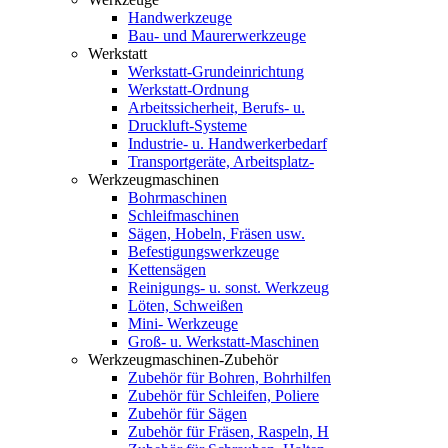
Handwerkzeuge
Bau- und Maurerwerkzeuge
Werkstatt
Werkstatt-Grundeinrichtung
Werkstatt-Ordnung
Arbeitssicherheit, Berufs- u.
Druckluft-Systeme
Industrie- u. Handwerkerbedarf
Transportgeräte, Arbeitsplatz-
Werkzeugmaschinen
Bohrmaschinen
Schleifmaschinen
Sägen, Hobeln, Fräsen usw.
Befestigungswerkzeuge
Kettensägen
Reinigungs- u. sonst. Werkzeug
Löten, Schweißen
Mini- Werkzeuge
Groß- u. Werkstatt-Maschinen
Werkzeugmaschinen-Zubehör
Zubehör für Bohren, Bohrhilfen
Zubehör für Schleifen, Poliere
Zubehör für Sägen
Zubehör für Fräsen, Raspeln, H