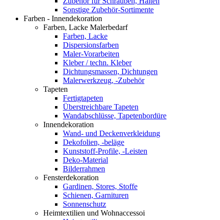
Zubehör für Schrauben, Halten
Sonstige Zubehör-Sortimente
Farben - Innendekoration
Farben, Lacke Malerbedarf
Farben, Lacke
Dispersionsfarben
Maler-Vorarbeiten
Kleber / techn. Kleber
Dichtungsmassen, Dichtungen
Malerwerkzeug, -Zubehör
Tapeten
Fertigtapeten
Überstreichbare Tapeten
Wandabschlüsse, Tapetenbordüre
Innendekoration
Wand- und Deckenverkleidung
Dekofolien, -beläge
Kunststoff-Profile, -Leisten
Deko-Material
Bilderrahmen
Fensterdekoration
Gardinen, Stores, Stoffe
Schienen, Garnituren
Sonnenschutz
Heimtextilien und Wohnaccessoi