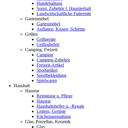
Hundehaltung
Sonst. Zubehör f. Haustierhalt
Landwirtschaftliche Futtermitt
Gartenmöbel
Gartenmöbel
Auflagen, Kissen, Schirme
Grillen
Grillgeräte
Grillzubehör
Camping, Freizeit
Camping
Camping-Zubehör
Freizeit-Artikel
Sportartikel
Sportbekleidung
Spielwaren
Haushalt
Hausrat
Reinigung u. Pflege
Hausrat
Haushaltshelfer u. -Regale
Leitern, Gerüste
Küchenausstattung
Glas, Porzellan, Keramik
Glas