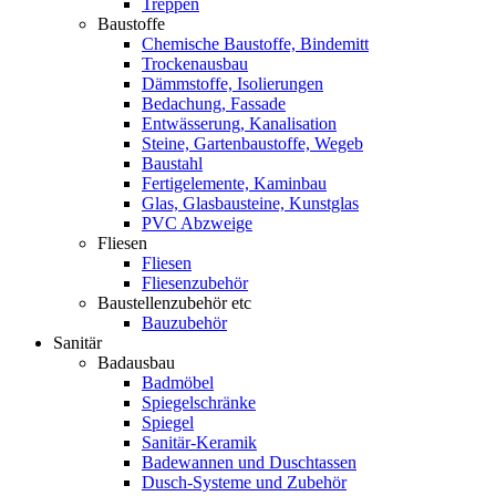
Treppen
Baustoffe
Chemische Baustoffe, Bindemitt
Trockenausbau
Dämmstoffe, Isolierungen
Bedachung, Fassade
Entwässerung, Kanalisation
Steine, Gartenbaustoffe, Wegeb
Baustahl
Fertigelemente, Kaminbau
Glas, Glasbausteine, Kunstglas
PVC Abzweige
Fliesen
Fliesen
Fliesenzubehör
Baustellenzubehör etc
Bauzubehör
Sanitär
Badausbau
Badmöbel
Spiegelschränke
Spiegel
Sanitär-Keramik
Badewannen und Duschtassen
Dusch-Systeme und Zubehör