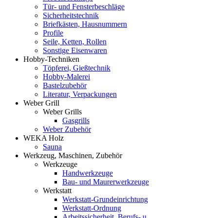
Tür- und Fensterbeschläge
Sicherheitstechnik
Briefkästen, Hausnummern
Profile
Seile, Ketten, Rollen
Sonstige Eisenwaren
Hobby-Techniken
Töpferei, Gießtechnik
Hobby-Malerei
Bastelzubehör
Literatur, Verpackungen
Weber Grill
Weber Grills
Gasgrills
Weber Zubehör
WEKA Holz
Sauna
Werkzeug, Maschinen, Zubehör
Werkzeuge
Handwerkzeuge
Bau- und Maurerwerkzeuge
Werkstatt
Werkstatt-Grundeinrichtung
Werkstatt-Ordnung
Arbeitssicherheit, Berufs- u.