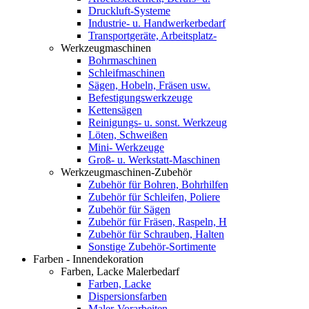
Druckluft-Systeme
Industrie- u. Handwerkerbedarf
Transportgeräte, Arbeitsplatz-
Werkzeugmaschinen
Bohrmaschinen
Schleifmaschinen
Sägen, Hobeln, Fräsen usw.
Befestigungswerkzeuge
Kettensägen
Reinigungs- u. sonst. Werkzeug
Löten, Schweißen
Mini- Werkzeuge
Groß- u. Werkstatt-Maschinen
Werkzeugmaschinen-Zubehör
Zubehör für Bohren, Bohrhilfen
Zubehör für Schleifen, Poliere
Zubehör für Sägen
Zubehör für Fräsen, Raspeln, H
Zubehör für Schrauben, Halten
Sonstige Zubehör-Sortimente
Farben - Innendekoration
Farben, Lacke Malerbedarf
Farben, Lacke
Dispersionsfarben
Maler-Vorarbeiten