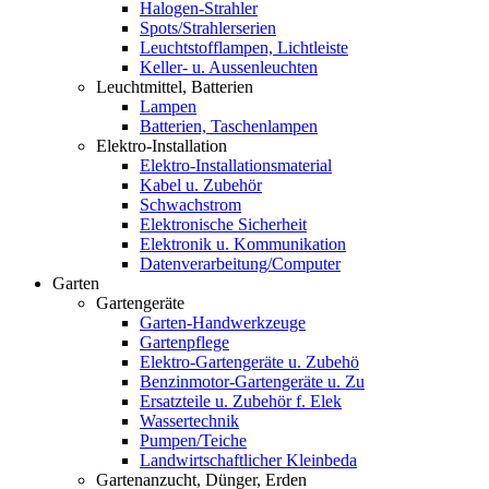
Halogen-Strahler
Spots/Strahlerserien
Leuchtstofflampen, Lichtleiste
Keller- u. Aussenleuchten
Leuchtmittel, Batterien
Lampen
Batterien, Taschenlampen
Elektro-Installation
Elektro-Installationsmaterial
Kabel u. Zubehör
Schwachstrom
Elektronische Sicherheit
Elektronik u. Kommunikation
Datenverarbeitung/Computer
Garten
Gartengeräte
Garten-Handwerkzeuge
Gartenpflege
Elektro-Gartengeräte u. Zubehö
Benzinmotor-Gartengeräte u. Zu
Ersatzteile u. Zubehör f. Elek
Wassertechnik
Pumpen/Teiche
Landwirtschaftlicher Kleinbeda
Gartenanzucht, Dünger, Erden