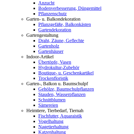
Anzucht
Bodenverbesserung, Düngemittel
Pflanzenschutz
Garten- u. Balkondekoration
Pflanzgefäße, Balkonkästen
Gartendekoration
Gartengestaltung
Draht, Zäune, Geflechte
Gartenholz
Gartenhäuser
Indoor-Artikel
Übertöpfe, Vasen
Hydrokultur-Zubehör
Boutique- u. Geschenkartikel
Trockenfloristik
Garten-, Balkon u. Baumschulpf
Gehölze, Baumschulpflanzen
Stauden, Wasserpflanzen
Schnittblumen
Sämereien
Heimtiere, Tierbedarf, Tiernah
Fischfutter, Aquaraistik
Vogelhaltung
Nagetierhaltung
Katzenhaltung