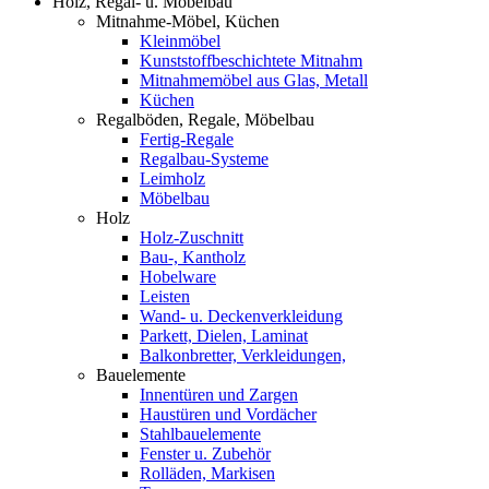
Holz, Regal- u. Möbelbau
Mitnahme-Möbel, Küchen
Kleinmöbel
Kunststoffbeschichtete Mitnahm
Mitnahmemöbel aus Glas, Metall
Küchen
Regalböden, Regale, Möbelbau
Fertig-Regale
Regalbau-Systeme
Leimholz
Möbelbau
Holz
Holz-Zuschnitt
Bau-, Kantholz
Hobelware
Leisten
Wand- u. Deckenverkleidung
Parkett, Dielen, Laminat
Balkonbretter, Verkleidungen,
Bauelemente
Innentüren und Zargen
Haustüren und Vordächer
Stahlbauelemente
Fenster u. Zubehör
Rolläden, Markisen