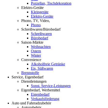
Porzellan, Tischdekoration
Elektro-Geräte
Kleingeräte
Elektro-Geräte
Phono, TV, Video,
Phono
Schreibwaren/Bürobedarf
Schreibwaren
Bürobedarf
Saison-Märkte
Weihnachten
Ostern
Winter
Convenience
Alkoholfreie Getränke
Eis, Süßwaren
Brennstoffe
Service, Eigenbedarf
Dienstleistungen
Sonst. Service-Leistungen
Eigenbedarf, Werbemittel
Eigenbedarf
Verkaufsförderung
Auto und Fahrradzubehör
Autozubehör