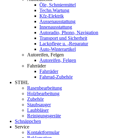
Öle, Schmiermittel
Techn.Wartung
Kfz-Elektrik
Aussenausstattung
Innenausstattung
Autoradio, Phono, Navigation
Transport und Sicherheit
Lackpflege u. -Reparatur
Auto-Winterartikel
Autoreifen, Felgen
Autoreifen, Felgen
Fahrräder
Fahrräder
Fahrrad-Zubehör
STIHL
Rasenbearbeitung
Holzbearbeitung
Zubehör
Staubsauger
Laubbläser
Reinigungsgeräte
Schnäppchen
Service
Kontaktformular
Reklamation