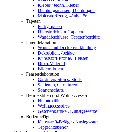
Kleber / techn. Kleber
Dichtungsmassen, Dichtungen
Malerwerkzeug, -Zubehör
Tapeten
Fertigtapeten
Überstreichbare Tapeten
Wandabschlüsse, Tapetenbordüre
Innendekoration
Wand- und Deckenverkleidung
Dekofolien, -beläge
Kunststoff-Profile, -Leisten
Deko-Material
Bilderrahmen
Fensterdekoration
Gardinen, Stores, Stoffe
Schienen, Garnituren
Sonnenschutz
Heimtextilien und Wohnaccessoi
Heimtextilien
Wohnaccessoires
Geschenkartikel, Kunstgewerbe
Bodenbeläge
Kunststoff-Beläge - Auslegware
Teppichzubehör