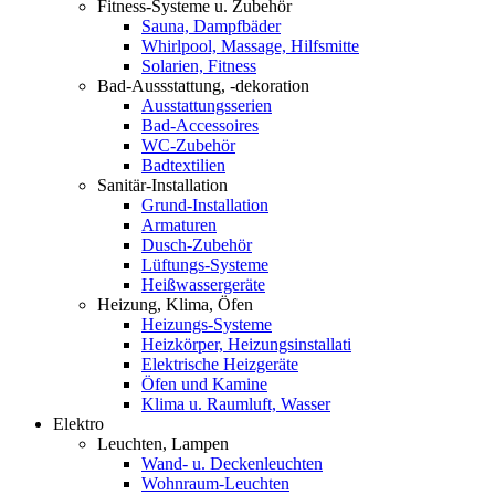
Fitness-Systeme u. Zubehör
Sauna, Dampfbäder
Whirlpool, Massage, Hilfsmitte
Solarien, Fitness
Bad-Aussstattung, -dekoration
Ausstattungsserien
Bad-Accessoires
WC-Zubehör
Badtextilien
Sanitär-Installation
Grund-Installation
Armaturen
Dusch-Zubehör
Lüftungs-Systeme
Heißwassergeräte
Heizung, Klima, Öfen
Heizungs-Systeme
Heizkörper, Heizungsinstallati
Elektrische Heizgeräte
Öfen und Kamine
Klima u. Raumluft, Wasser
Elektro
Leuchten, Lampen
Wand- u. Deckenleuchten
Wohnraum-Leuchten