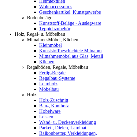
Heimtextilien
Wohnaccessoires
Geschenkartikel, Kunstgewerbe
Bodenbeläge
Kunststoff-Beläge - Auslegware
Teppichzubehör
Holz, Regal- u. Möbelbau
Mitnahme-Möbel, Küchen
Kleinmöbel
Kunststoffbeschichtete Mitnahm
Mitnahmemöbel aus Glas, Metall
Küchen
Regalböden, Regale, Möbelbau
Fertig-Regale
Regalbau-Systeme
Leimholz
Möbelbau
Holz
Holz-Zuschnitt
Bau-, Kantholz
Hobelware
Leisten
Wand- u. Deckenverkleidung
Parkett, Dielen, Laminat
Balkonbretter, Verkleidungen,