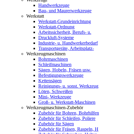
Handwerkzeuge
Bau- und Maurerwerkzeuge
Werkstatt
Werkstatt-Grundeinrichtung
Werkstatt-Ordnung
Arbeitssicherheit, Berufs- u.
Druckluft-Systeme
Industrie- u. Handwerkerbedarf
Transportgeräte, Arbeitsplatz-
Werkzeugmaschinen
Bohrmaschinen
Schleifmaschinen
Sägen, Hobeln, Fräsen usw.
Befestigungswerkzeuge
Kettensägen
Reinigungs- u. sonst. Werkzeug
Löten, Schweißen
Mini- Werkzeuge
Groß- u. Werkstatt-Maschinen
Werkzeugmaschinen-Zubehör
Zubehör für Bohren, Bohrhilfen
Zubehör für Schleifen, Poliere
Zubehör für Sägen
Zubehör für Fräsen, Raspeln, H