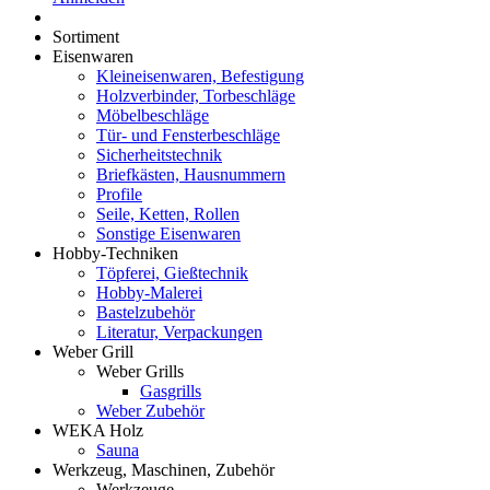
Sortiment
Eisenwaren
Kleineisenwaren, Befestigung
Holzverbinder, Torbeschläge
Möbelbeschläge
Tür- und Fensterbeschläge
Sicherheitstechnik
Briefkästen, Hausnummern
Profile
Seile, Ketten, Rollen
Sonstige Eisenwaren
Hobby-Techniken
Töpferei, Gießtechnik
Hobby-Malerei
Bastelzubehör
Literatur, Verpackungen
Weber Grill
Weber Grills
Gasgrills
Weber Zubehör
WEKA Holz
Sauna
Werkzeug, Maschinen, Zubehör
Werkzeuge