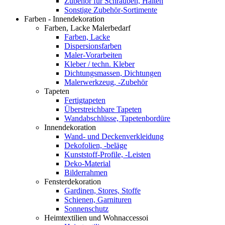
Zubehör für Schrauben, Halten
Sonstige Zubehör-Sortimente
Farben - Innendekoration
Farben, Lacke Malerbedarf
Farben, Lacke
Dispersionsfarben
Maler-Vorarbeiten
Kleber / techn. Kleber
Dichtungsmassen, Dichtungen
Malerwerkzeug, -Zubehör
Tapeten
Fertigtapeten
Überstreichbare Tapeten
Wandabschlüsse, Tapetenbordüre
Innendekoration
Wand- und Deckenverkleidung
Dekofolien, -beläge
Kunststoff-Profile, -Leisten
Deko-Material
Bilderrahmen
Fensterdekoration
Gardinen, Stores, Stoffe
Schienen, Garnituren
Sonnenschutz
Heimtextilien und Wohnaccessoi