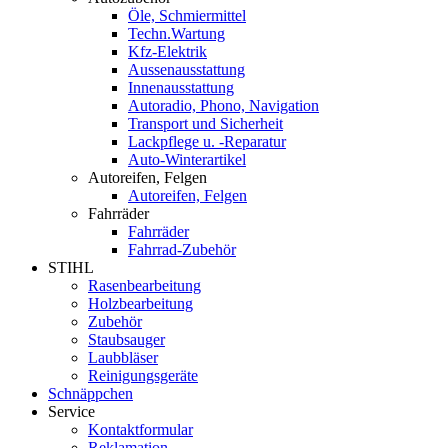
Öle, Schmiermittel
Techn.Wartung
Kfz-Elektrik
Aussenausstattung
Innenausstattung
Autoradio, Phono, Navigation
Transport und Sicherheit
Lackpflege u. -Reparatur
Auto-Winterartikel
Autoreifen, Felgen
Autoreifen, Felgen
Fahrräder
Fahrräder
Fahrrad-Zubehör
STIHL
Rasenbearbeitung
Holzbearbeitung
Zubehör
Staubsauger
Laubbläser
Reinigungsgeräte
Schnäppchen
Service
Kontaktformular
Reklamation