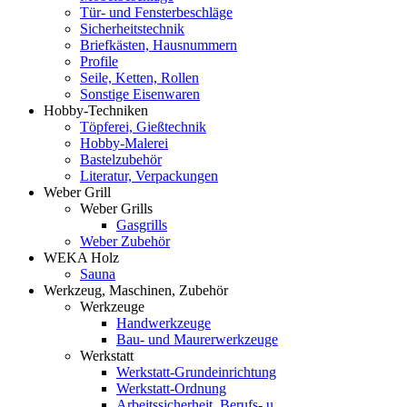
Tür- und Fensterbeschläge
Sicherheitstechnik
Briefkästen, Hausnummern
Profile
Seile, Ketten, Rollen
Sonstige Eisenwaren
Hobby-Techniken
Töpferei, Gießtechnik
Hobby-Malerei
Bastelzubehör
Literatur, Verpackungen
Weber Grill
Weber Grills
Gasgrills
Weber Zubehör
WEKA Holz
Sauna
Werkzeug, Maschinen, Zubehör
Werkzeuge
Handwerkzeuge
Bau- und Maurerwerkzeuge
Werkstatt
Werkstatt-Grundeinrichtung
Werkstatt-Ordnung
Arbeitssicherheit, Berufs- u.