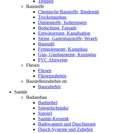
Treppen
Baustoffe
Chemische Baustoffe, Bindemitt
Trockenausbau
Dämmstoffe, Isolierungen
Bedachung, Fassade
Entwässerung, Kanalisation
Steine, Gartenbaustoffe, Wegeb
Baustahl
Fertigelemente, Kaminbau
Glas, Glasbausteine, Kunstglas
PVC Abzweige
Fliesen
Fliesen
Fliesenzubehör
Baustellenzubehör etc
Bauzubehör
Sanitär
Badausbau
Badmöbel
Spiegelschränke
Spiegel
Sanitär-Keramik
Badewannen und Duschtassen
Dusch-Systeme und Zubehör