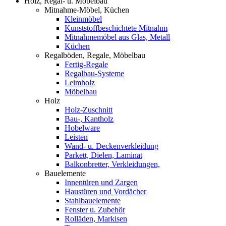
Holz, Regal- u. Möbelbau
Mitnahme-Möbel, Küchen
Kleinmöbel
Kunststoffbeschichtete Mitnahm
Mitnahmemöbel aus Glas, Metall
Küchen
Regalböden, Regale, Möbelbau
Fertig-Regale
Regalbau-Systeme
Leimholz
Möbelbau
Holz
Holz-Zuschnitt
Bau-, Kantholz
Hobelware
Leisten
Wand- u. Deckenverkleidung
Parkett, Dielen, Laminat
Balkonbretter, Verkleidungen,
Bauelemente
Innentüren und Zargen
Haustüren und Vordächer
Stahlbauelemente
Fenster u. Zubehör
Rolläden, Markisen