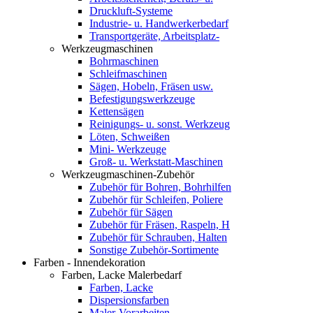
Druckluft-Systeme
Industrie- u. Handwerkerbedarf
Transportgeräte, Arbeitsplatz-
Werkzeugmaschinen
Bohrmaschinen
Schleifmaschinen
Sägen, Hobeln, Fräsen usw.
Befestigungswerkzeuge
Kettensägen
Reinigungs- u. sonst. Werkzeug
Löten, Schweißen
Mini- Werkzeuge
Groß- u. Werkstatt-Maschinen
Werkzeugmaschinen-Zubehör
Zubehör für Bohren, Bohrhilfen
Zubehör für Schleifen, Poliere
Zubehör für Sägen
Zubehör für Fräsen, Raspeln, H
Zubehör für Schrauben, Halten
Sonstige Zubehör-Sortimente
Farben - Innendekoration
Farben, Lacke Malerbedarf
Farben, Lacke
Dispersionsfarben
Maler-Vorarbeiten