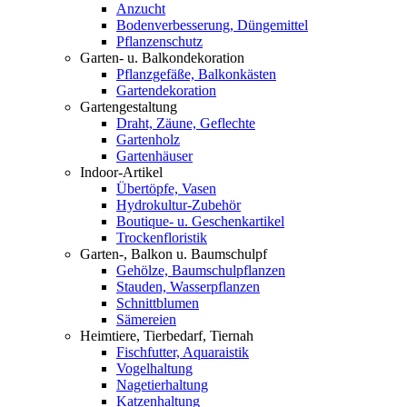
Anzucht
Bodenverbesserung, Düngemittel
Pflanzenschutz
Garten- u. Balkondekoration
Pflanzgefäße, Balkonkästen
Gartendekoration
Gartengestaltung
Draht, Zäune, Geflechte
Gartenholz
Gartenhäuser
Indoor-Artikel
Übertöpfe, Vasen
Hydrokultur-Zubehör
Boutique- u. Geschenkartikel
Trockenfloristik
Garten-, Balkon u. Baumschulpf
Gehölze, Baumschulpflanzen
Stauden, Wasserpflanzen
Schnittblumen
Sämereien
Heimtiere, Tierbedarf, Tiernah
Fischfutter, Aquaraistik
Vogelhaltung
Nagetierhaltung
Katzenhaltung