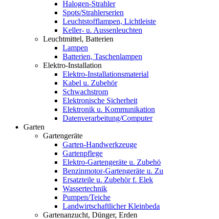
Halogen-Strahler
Spots/Strahlerserien
Leuchtstofflampen, Lichtleiste
Keller- u. Aussenleuchten
Leuchtmittel, Batterien
Lampen
Batterien, Taschenlampen
Elektro-Installation
Elektro-Installationsmaterial
Kabel u. Zubehör
Schwachstrom
Elektronische Sicherheit
Elektronik u. Kommunikation
Datenverarbeitung/Computer
Garten
Gartengeräte
Garten-Handwerkzeuge
Gartenpflege
Elektro-Gartengeräte u. Zubehö
Benzinmotor-Gartengeräte u. Zu
Ersatzteile u. Zubehör f. Elek
Wassertechnik
Pumpen/Teiche
Landwirtschaftlicher Kleinbeda
Gartenanzucht, Dünger, Erden