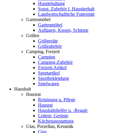
Hundehaltung
Sonst. Zubehör f. Haustierhalt
Landwirtschaftliche Futtermitt
Gartenmöbel
Gartenmöbel
Auflagen, Kissen, Schirme
Grillen
Grillgeräte
Grillzubehör
Camping, Freizeit
Camping
Camping-Zubehör
Freizeit-Artikel
Sportartikel
Sportbekleidung
Spielwaren
Haushalt
Hausrat
Reinigung u. Pflege
Hausrat
Haushaltshelfer u. -Regale
Leitern, Gerüste
Küchenausstattung
Glas, Porzellan, Keramik
Glas