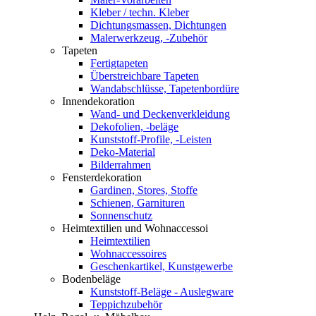
Kleber / techn. Kleber
Dichtungsmassen, Dichtungen
Malerwerkzeug, -Zubehör
Tapeten
Fertigtapeten
Überstreichbare Tapeten
Wandabschlüsse, Tapetenbordüre
Innendekoration
Wand- und Deckenverkleidung
Dekofolien, -beläge
Kunststoff-Profile, -Leisten
Deko-Material
Bilderrahmen
Fensterdekoration
Gardinen, Stores, Stoffe
Schienen, Garnituren
Sonnenschutz
Heimtextilien und Wohnaccessoi
Heimtextilien
Wohnaccessoires
Geschenkartikel, Kunstgewerbe
Bodenbeläge
Kunststoff-Beläge - Auslegware
Teppichzubehör