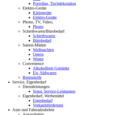
Porzellan, Tischdekoration
Elektro-Geräte
Kleingeräte
Elektro-Geräte
Phono, TV, Video,
Phono
Schreibwaren/Bürobedarf
Schreibwaren
Bürobedarf
Saison-Märkte
Weihnachten
Ostern
Winter
Convenience
Alkoholfreie Getränke
Eis, Süßwaren
Brennstoffe
Service, Eigenbedarf
Dienstleistungen
Sonst. Service-Leistungen
Eigenbedarf, Werbemittel
Eigenbedarf
Verkaufsförderung
Auto und Fahrradzubehör
Autozubehör