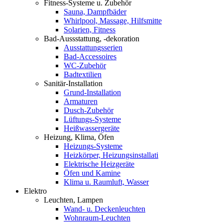
Fitness-Systeme u. Zubehör
Sauna, Dampfbäder
Whirlpool, Massage, Hilfsmitte
Solarien, Fitness
Bad-Aussstattung, -dekoration
Ausstattungsserien
Bad-Accessoires
WC-Zubehör
Badtextilien
Sanitär-Installation
Grund-Installation
Armaturen
Dusch-Zubehör
Lüftungs-Systeme
Heißwassergeräte
Heizung, Klima, Öfen
Heizungs-Systeme
Heizkörper, Heizungsinstallati
Elektrische Heizgeräte
Öfen und Kamine
Klima u. Raumluft, Wasser
Elektro
Leuchten, Lampen
Wand- u. Deckenleuchten
Wohnraum-Leuchten