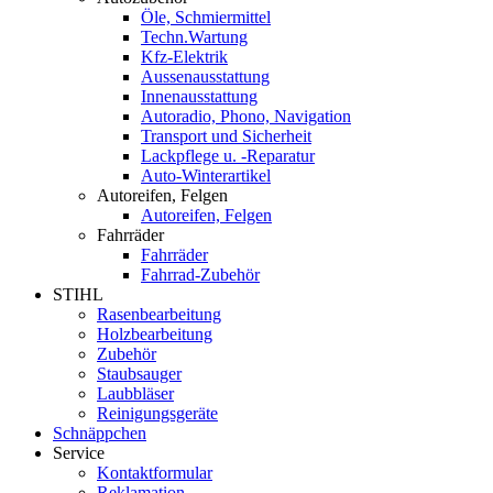
Öle, Schmiermittel
Techn.Wartung
Kfz-Elektrik
Aussenausstattung
Innenausstattung
Autoradio, Phono, Navigation
Transport und Sicherheit
Lackpflege u. -Reparatur
Auto-Winterartikel
Autoreifen, Felgen
Autoreifen, Felgen
Fahrräder
Fahrräder
Fahrrad-Zubehör
STIHL
Rasenbearbeitung
Holzbearbeitung
Zubehör
Staubsauger
Laubbläser
Reinigungsgeräte
Schnäppchen
Service
Kontaktformular
Reklamation