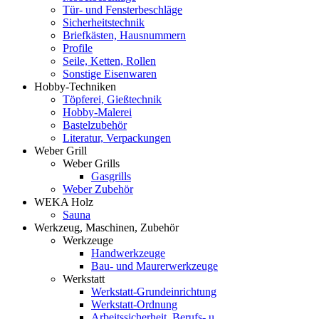
Tür- und Fensterbeschläge
Sicherheitstechnik
Briefkästen, Hausnummern
Profile
Seile, Ketten, Rollen
Sonstige Eisenwaren
Hobby-Techniken
Töpferei, Gießtechnik
Hobby-Malerei
Bastelzubehör
Literatur, Verpackungen
Weber Grill
Weber Grills
Gasgrills
Weber Zubehör
WEKA Holz
Sauna
Werkzeug, Maschinen, Zubehör
Werkzeuge
Handwerkzeuge
Bau- und Maurerwerkzeuge
Werkstatt
Werkstatt-Grundeinrichtung
Werkstatt-Ordnung
Arbeitssicherheit, Berufs- u.