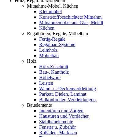
Holz, Regal- u. Möbelbau
Mitnahme-Möbel, Küchen
Kleinmöbel
Kunststoffbeschichtete Mitnahm
Mitnahmemöbel aus Glas, Metall
Küchen
Regalböden, Regale, Möbelbau
Fertig-Regale
Regalbau-Systeme
Leimholz
Möbelbau
Holz
Holz-Zuschnitt
Bau-, Kantholz
Hobelware
Leisten
Wand- u. Deckenverkleidung
Parkett, Dielen, Laminat
Balkonbretter, Verkleidungen,
Bauelemente
Innentüren und Zargen
Haustüren und Vordächer
Stahlbauelemente
Fenster u. Zubehör
Rolläden, Markisen