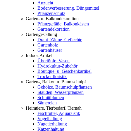
Anzucht
Bodenverbesserung, Düngemittel
Pflanzenschutz
Garten- u. Balkondekoration
Pflanzgefäße, Balkonkästen
Gartendekoration
Gartengestaltung
Draht, Zäune, Geflechte
Gartenholz
Gartenhäuser
Indoor-Artikel
Übertöpfe, Vasen
Hydrokultur-Zubehör
Boutique- u. Geschenkartikel
Trockenfloristik
Garten-, Balkon u. Baumschulpf
Gehölze, Baumschulpflanzen
Stauden, Wasserpflanzen
Schnittblumen
Sämereien
Heimtiere, Tierbedarf, Tiernah
Fischfutter, Aquaraistik
Vogelhaltung
Nagetierhaltung
Katzenhaltung