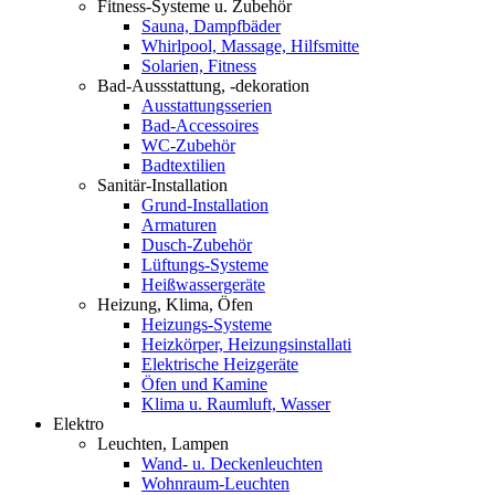
Fitness-Systeme u. Zubehör
Sauna, Dampfbäder
Whirlpool, Massage, Hilfsmitte
Solarien, Fitness
Bad-Aussstattung, -dekoration
Ausstattungsserien
Bad-Accessoires
WC-Zubehör
Badtextilien
Sanitär-Installation
Grund-Installation
Armaturen
Dusch-Zubehör
Lüftungs-Systeme
Heißwassergeräte
Heizung, Klima, Öfen
Heizungs-Systeme
Heizkörper, Heizungsinstallati
Elektrische Heizgeräte
Öfen und Kamine
Klima u. Raumluft, Wasser
Elektro
Leuchten, Lampen
Wand- u. Deckenleuchten
Wohnraum-Leuchten