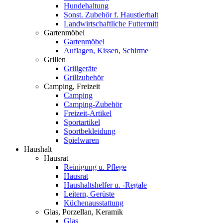
Hundehaltung
Sonst. Zubehör f. Haustierhalt
Landwirtschaftliche Futtermitt
Gartenmöbel
Gartenmöbel
Auflagen, Kissen, Schirme
Grillen
Grillgeräte
Grillzubehör
Camping, Freizeit
Camping
Camping-Zubehör
Freizeit-Artikel
Sportartikel
Sportbekleidung
Spielwaren
Haushalt
Hausrat
Reinigung u. Pflege
Hausrat
Haushaltshelfer u. -Regale
Leitern, Gerüste
Küchenausstattung
Glas, Porzellan, Keramik
Glas