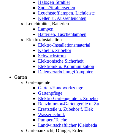
Halogen-Strahler
Spots/Strahlerserien
Leuchtstofflampen, Lichtleiste
Keller- u. Aussenleuchten
Leuchtmittel, Batterien
Lampen
Batterien, Taschenlampen
Elektro-Installation
Elektro-Installationsmaterial
Kabel u. Zubehör
Schwachstrom
Elektronische Sicherheit
Elektronik u. Kommunikation
Datenverarbeitung/Computer
Garten
Gartengeräte
Garten-Handwerkzeuge
Gartenpflege
Elektro-Gartengeräte u. Zubehö
Benzinmotor-Gartengeräte u. Zu
Ersatzteile u. Zubehör f. Elek
Wassertechnik
Pumpen/Teiche
Landwirtschaftlicher Kleinbeda
Gartenanzucht, Dünger, Erden