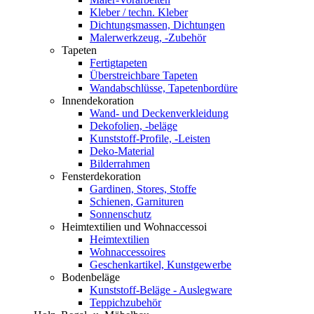
Kleber / techn. Kleber
Dichtungsmassen, Dichtungen
Malerwerkzeug, -Zubehör
Tapeten
Fertigtapeten
Überstreichbare Tapeten
Wandabschlüsse, Tapetenbordüre
Innendekoration
Wand- und Deckenverkleidung
Dekofolien, -beläge
Kunststoff-Profile, -Leisten
Deko-Material
Bilderrahmen
Fensterdekoration
Gardinen, Stores, Stoffe
Schienen, Garnituren
Sonnenschutz
Heimtextilien und Wohnaccessoi
Heimtextilien
Wohnaccessoires
Geschenkartikel, Kunstgewerbe
Bodenbeläge
Kunststoff-Beläge - Auslegware
Teppichzubehör