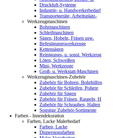
Druckluft-Systeme
Industrie- u. Handwerkerbedarf
Transportgeräte, Arbeitsplatz-
Werkzeugmaschinen
Bohrmaschinen
Schleifmaschinen
Sägen, Hobeln, Fräsen usw.
Befestigungswerkzeuge
Kettensägen
Reinigungs- u. sonst. Werkzeug
Löten, Schweißen
Mini- Werkzeuge
Groß- u. Werkstatt-Maschinen
Werkzeugmaschinen-Zubehör
Zubehör für Bohren, Bohrhilfen
Zubehör für Schleifen, Poliere
Zubehör für Sägen
Zubehör für Fräsen, Raspeln, H
Zubehör für Schrauben, Halten
Sonstige Zubehör-Sortimente
Farben - Innendekoration
Farben, Lacke Malerbedarf
Farben, Lacke
Dispersionsfarben
Maler-Vorarbeiten