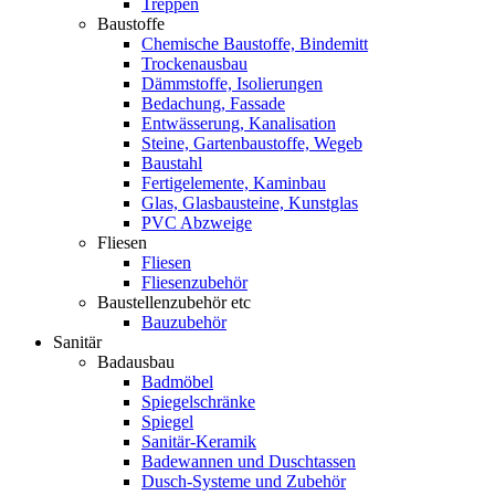
Treppen
Baustoffe
Chemische Baustoffe, Bindemitt
Trockenausbau
Dämmstoffe, Isolierungen
Bedachung, Fassade
Entwässerung, Kanalisation
Steine, Gartenbaustoffe, Wegeb
Baustahl
Fertigelemente, Kaminbau
Glas, Glasbausteine, Kunstglas
PVC Abzweige
Fliesen
Fliesen
Fliesenzubehör
Baustellenzubehör etc
Bauzubehör
Sanitär
Badausbau
Badmöbel
Spiegelschränke
Spiegel
Sanitär-Keramik
Badewannen und Duschtassen
Dusch-Systeme und Zubehör