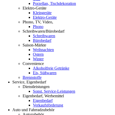
Porzellan, Tischdekoration
Elektro-Geräte
Kleingeräte
Elektro-Geräte
Phono, TV, Video,
Phono
Schreibwaren/Bürobedarf
Schreibwaren
Bürobedarf
Saison-Märkte
Weihnachten
Ostern
Winter
Convenience
Alkoholfreie Getränke
Eis, Süßwaren
Brennstoffe
Service, Eigenbedarf
Dienstleistungen
Sonst. Service-Leistungen
Eigenbedarf, Werbemittel
Eigenbedarf
Verkaufsförderung
Auto und Fahrradzubehör
Autozubehör