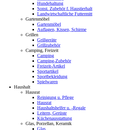
Hundehaltung
Sonst. Zubehör f. Haustierhalt
Landwirtschaftliche Futtermitt
Gartenmöbel
Gartenmöbel
Auflagen, Kissen, Schirme
Grillen
Grillgeräte
Grillzubehör
Camping, Freizeit
Camping
Camping-Zubehör
Freizeit-Artikel
Sportartikel
Sportbekleidung
Spielwaren
Haushalt
Hausrat
Reinigung u. Pflege
Hausrat
Haushaltshelfer u. -Regale
Leitern, Gerüste
Küchenausstattung
Glas, Porzellan, Keramik
Glas