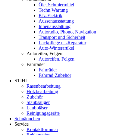
Öle, Schmiermittel
Techn.Wartung
Kfz-Elektrik
Aussenausstattung
Innenausstattung
Autoradio, Phono, Navigation
Transport und Sicherheit
Lackpflege u. -Reparatur
Auto-Winterartikel
Autoreifen, Felgen
Autoreifen, Felgen
Fahrräder
Fahrräder
Fahrrad-Zubehör
STIHL
Rasenbearbeitung
Holzbearbeitung
Zubehör
Staubsauger
Laubbläser
Reinigungsgeräte
Schnäppchen
Service
Kontaktformular
Reklamation