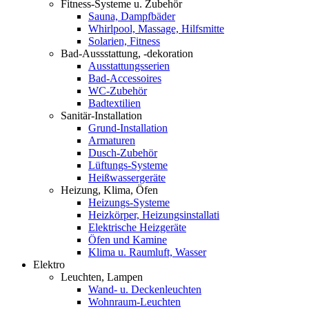
Fitness-Systeme u. Zubehör
Sauna, Dampfbäder
Whirlpool, Massage, Hilfsmitte
Solarien, Fitness
Bad-Aussstattung, -dekoration
Ausstattungsserien
Bad-Accessoires
WC-Zubehör
Badtextilien
Sanitär-Installation
Grund-Installation
Armaturen
Dusch-Zubehör
Lüftungs-Systeme
Heißwassergeräte
Heizung, Klima, Öfen
Heizungs-Systeme
Heizkörper, Heizungsinstallati
Elektrische Heizgeräte
Öfen und Kamine
Klima u. Raumluft, Wasser
Elektro
Leuchten, Lampen
Wand- u. Deckenleuchten
Wohnraum-Leuchten