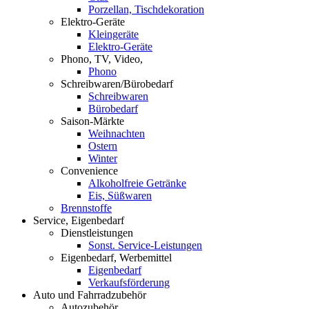
Porzellan, Tischdekoration
Elektro-Geräte
Kleingeräte
Elektro-Geräte
Phono, TV, Video,
Phono
Schreibwaren/Bürobedarf
Schreibwaren
Bürobedarf
Saison-Märkte
Weihnachten
Ostern
Winter
Convenience
Alkoholfreie Getränke
Eis, Süßwaren
Brennstoffe
Service, Eigenbedarf
Dienstleistungen
Sonst. Service-Leistungen
Eigenbedarf, Werbemittel
Eigenbedarf
Verkaufsförderung
Auto und Fahrradzubehör
Autozubehör