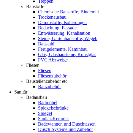
Treppen
Baustoffe
Chemische Baustoffe, Bindemitt
Trockenausbau
Dämmstoffe, Isolierungen
Bedachung, Fassade
Entwässerung, Kanalisation
Steine, Gartenbaustoffe, Wegeb
Baustahl
Fertigelemente, Kaminbau
Glas, Glasbausteine, Kunstglas
PVC Abzweige
Fliesen
Fliesen
Fliesenzubehör
Baustellenzubehör etc
Bauzubehör
Sanitär
Badausbau
Badmöbel
Spiegelschränke
Spiegel
Sanitär-Keramik
Badewannen und Duschtassen
Dusch-Systeme und Zubehör