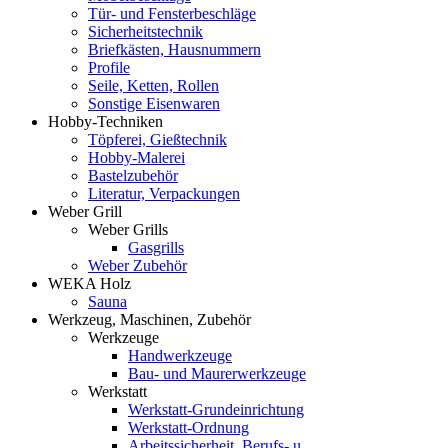
Tür- und Fensterbeschläge
Sicherheitstechnik
Briefkästen, Hausnummern
Profile
Seile, Ketten, Rollen
Sonstige Eisenwaren
Hobby-Techniken
Töpferei, Gießtechnik
Hobby-Malerei
Bastelzubehör
Literatur, Verpackungen
Weber Grill
Weber Grills
Gasgrills
Weber Zubehör
WEKA Holz
Sauna
Werkzeug, Maschinen, Zubehör
Werkzeuge
Handwerkzeuge
Bau- und Maurerwerkzeuge
Werkstatt
Werkstatt-Grundeinrichtung
Werkstatt-Ordnung
Arbeitssicherheit, Berufs- u.