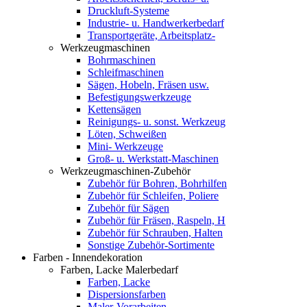
Druckluft-Systeme
Industrie- u. Handwerkerbedarf
Transportgeräte, Arbeitsplatz-
Werkzeugmaschinen
Bohrmaschinen
Schleifmaschinen
Sägen, Hobeln, Fräsen usw.
Befestigungswerkzeuge
Kettensägen
Reinigungs- u. sonst. Werkzeug
Löten, Schweißen
Mini- Werkzeuge
Groß- u. Werkstatt-Maschinen
Werkzeugmaschinen-Zubehör
Zubehör für Bohren, Bohrhilfen
Zubehör für Schleifen, Poliere
Zubehör für Sägen
Zubehör für Fräsen, Raspeln, H
Zubehör für Schrauben, Halten
Sonstige Zubehör-Sortimente
Farben - Innendekoration
Farben, Lacke Malerbedarf
Farben, Lacke
Dispersionsfarben
Maler-Vorarbeiten