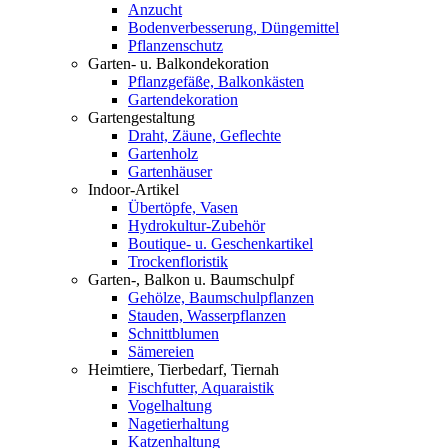
Anzucht
Bodenverbesserung, Düngemittel
Pflanzenschutz
Garten- u. Balkondekoration
Pflanzgefäße, Balkonkästen
Gartendekoration
Gartengestaltung
Draht, Zäune, Geflechte
Gartenholz
Gartenhäuser
Indoor-Artikel
Übertöpfe, Vasen
Hydrokultur-Zubehör
Boutique- u. Geschenkartikel
Trockenfloristik
Garten-, Balkon u. Baumschulpf
Gehölze, Baumschulpflanzen
Stauden, Wasserpflanzen
Schnittblumen
Sämereien
Heimtiere, Tierbedarf, Tiernah
Fischfutter, Aquaraistik
Vogelhaltung
Nagetierhaltung
Katzenhaltung