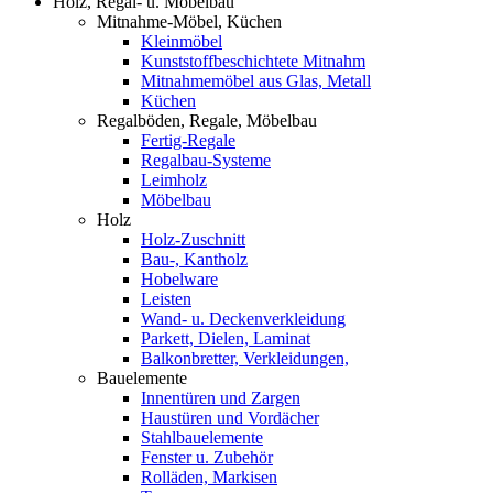
Holz, Regal- u. Möbelbau
Mitnahme-Möbel, Küchen
Kleinmöbel
Kunststoffbeschichtete Mitnahm
Mitnahmemöbel aus Glas, Metall
Küchen
Regalböden, Regale, Möbelbau
Fertig-Regale
Regalbau-Systeme
Leimholz
Möbelbau
Holz
Holz-Zuschnitt
Bau-, Kantholz
Hobelware
Leisten
Wand- u. Deckenverkleidung
Parkett, Dielen, Laminat
Balkonbretter, Verkleidungen,
Bauelemente
Innentüren und Zargen
Haustüren und Vordächer
Stahlbauelemente
Fenster u. Zubehör
Rolläden, Markisen