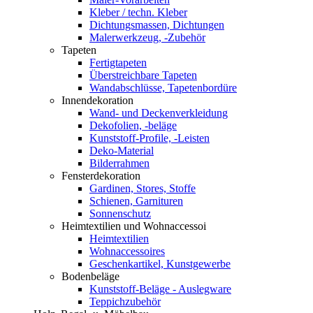
Kleber / techn. Kleber
Dichtungsmassen, Dichtungen
Malerwerkzeug, -Zubehör
Tapeten
Fertigtapeten
Überstreichbare Tapeten
Wandabschlüsse, Tapetenbordüre
Innendekoration
Wand- und Deckenverkleidung
Dekofolien, -beläge
Kunststoff-Profile, -Leisten
Deko-Material
Bilderrahmen
Fensterdekoration
Gardinen, Stores, Stoffe
Schienen, Garnituren
Sonnenschutz
Heimtextilien und Wohnaccessoi
Heimtextilien
Wohnaccessoires
Geschenkartikel, Kunstgewerbe
Bodenbeläge
Kunststoff-Beläge - Auslegware
Teppichzubehör