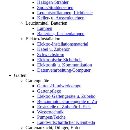
Halogen-Strahler
Spots/Strahlerserien
Leuchtstofflampen, Lichtleiste
Keller- u. Aussenleuchten
Leuchtmittel, Batterien
Lampen
Batterien, Taschenlampen
Elektro-Installation
Elektro-Installationsmaterial
Kabel u. Zubehör
Schwachstrom
Elektronische Sicherheit
Elektronik u. Kommunikation
Datenverarbeitung/Computer
Garten
Gartengeräte
Garten-Handwerkzeuge
Gartenpflege
Elektro-Gartengeräte u. Zubehö
Benzinmotor-Gartengeräte u. Zu
Ersatzteile u. Zubehör f. Elek
Wassertechnik
Pumpen/Teiche
Landwirtschaftlicher Kleinbeda
Gartenanzucht, Dünger, Erden