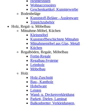
Heimtextilien
Wohnaccessoires
Geschenkartikel, Kunstgewerbe
Bodenbeläge
Kunststoff-Beläge - Auslegware
Teppichzubehör
Holz, Regal- u. Möbelbau
Mitnahme-Möbel, Küchen
Kleinmöbel
Kunststoffbeschichtete Mitnahm
Mitnahmemöbel aus Glas, Metall
Küchen
Regalböden, Regale, Möbelbau
Fertig-Regale
Regalbau-Systeme
Leimholz
Möbelbau
Holz
Holz-Zuschnitt
Bau-, Kantholz
Hobelware
Leisten
Wand- u. Deckenverkleidung
Parkett, Dielen, Laminat
Balkonbretter, Verkleidungen,