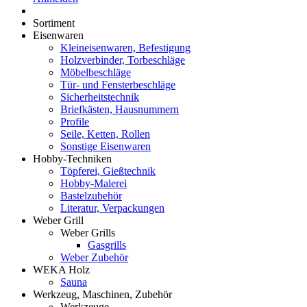
Sortiment
Eisenwaren
Kleineisenwaren, Befestigung
Holzverbinder, Torbeschläge
Möbelbeschläge
Tür- und Fensterbeschläge
Sicherheitstechnik
Briefkästen, Hausnummern
Profile
Seile, Ketten, Rollen
Sonstige Eisenwaren
Hobby-Techniken
Töpferei, Gießtechnik
Hobby-Malerei
Bastelzubehör
Literatur, Verpackungen
Weber Grill
Weber Grills
Gasgrills
Weber Zubehör
WEKA Holz
Sauna
Werkzeug, Maschinen, Zubehör
Werkzeuge