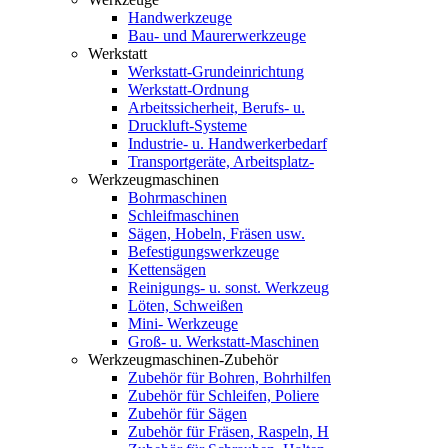
Handwerkzeuge
Bau- und Maurerwerkzeuge
Werkstatt
Werkstatt-Grundeinrichtung
Werkstatt-Ordnung
Arbeitssicherheit, Berufs- u.
Druckluft-Systeme
Industrie- u. Handwerkerbedarf
Transportgeräte, Arbeitsplatz-
Werkzeugmaschinen
Bohrmaschinen
Schleifmaschinen
Sägen, Hobeln, Fräsen usw.
Befestigungswerkzeuge
Kettensägen
Reinigungs- u. sonst. Werkzeug
Löten, Schweißen
Mini- Werkzeuge
Groß- u. Werkstatt-Maschinen
Werkzeugmaschinen-Zubehör
Zubehör für Bohren, Bohrhilfen
Zubehör für Schleifen, Poliere
Zubehör für Sägen
Zubehör für Fräsen, Raspeln, H