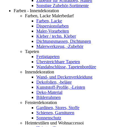
Zubehör für Schrauben, Halten
Sonstige Zubehör-Sortimente
Farben - Innendekoration
Farben, Lacke Malerbedarf
Farben, Lacke
Dispersionsfarben
Maler-Vorarbeiten
Kleber / techn. Kleber
Dichtungsmassen, Dichtungen
Malerwerkzeug, -Zubehör
Tapeten
Fertigtapeten
Überstreichbare Tapeten
Wandabschlüsse, Tapetenbordüre
Innendekoration
Wand- und Deckenverkleidung
Dekofolien, -beläge
Kunststoff-Profile, -Leisten
Deko-Material
Bilderrahmen
Fensterdekoration
Gardinen, Stores, Stoffe
Schienen, Garnituren
Sonnenschutz
Heimtextilien und Wohnaccessoi