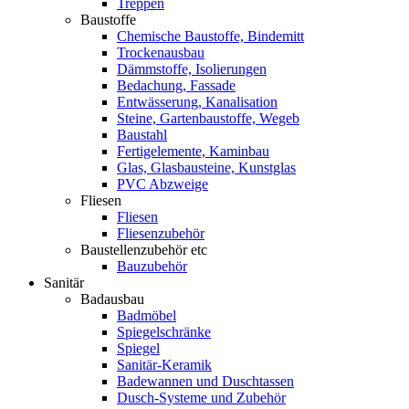
Treppen
Baustoffe
Chemische Baustoffe, Bindemitt
Trockenausbau
Dämmstoffe, Isolierungen
Bedachung, Fassade
Entwässerung, Kanalisation
Steine, Gartenbaustoffe, Wegeb
Baustahl
Fertigelemente, Kaminbau
Glas, Glasbausteine, Kunstglas
PVC Abzweige
Fliesen
Fliesen
Fliesenzubehör
Baustellenzubehör etc
Bauzubehör
Sanitär
Badausbau
Badmöbel
Spiegelschränke
Spiegel
Sanitär-Keramik
Badewannen und Duschtassen
Dusch-Systeme und Zubehör