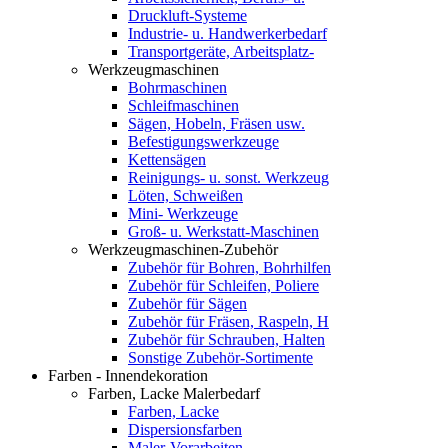
Druckluft-Systeme
Industrie- u. Handwerkerbedarf
Transportgeräte, Arbeitsplatz-
Werkzeugmaschinen
Bohrmaschinen
Schleifmaschinen
Sägen, Hobeln, Fräsen usw.
Befestigungswerkzeuge
Kettensägen
Reinigungs- u. sonst. Werkzeug
Löten, Schweißen
Mini- Werkzeuge
Groß- u. Werkstatt-Maschinen
Werkzeugmaschinen-Zubehör
Zubehör für Bohren, Bohrhilfen
Zubehör für Schleifen, Poliere
Zubehör für Sägen
Zubehör für Fräsen, Raspeln, H
Zubehör für Schrauben, Halten
Sonstige Zubehör-Sortimente
Farben - Innendekoration
Farben, Lacke Malerbedarf
Farben, Lacke
Dispersionsfarben
Maler-Vorarbeiten