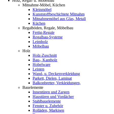
Holz, Regal- u. Möbelbau
Mitnahme-Möbel, Küchen
Kleinmöbel
Kunststoffbeschichtete Mitnahm
Mitnahmemöbel aus Glas, Metall
Küchen
Regalböden, Regale, Möbelbau
Fertig-Regale
Regalbau-Systeme
Leimholz
Möbelbau
Holz
Holz-Zuschnitt
Bau-, Kantholz
Hobelware
Leisten
Wand- u. Deckenverkleidung
Parkett, Dielen, Laminat
Balkonbretter, Verkleidungen,
Bauelemente
Innentüren und Zargen
Haustüren und Vordächer
Stahlbauelemente
Fenster u. Zubehör
Rolläden, Markisen