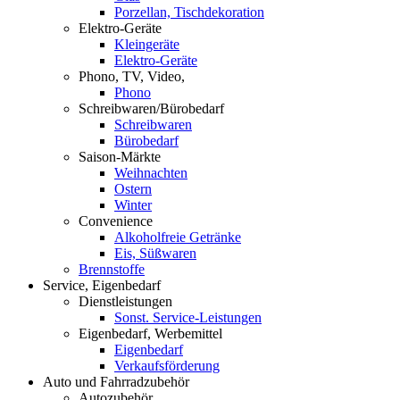
Porzellan, Tischdekoration
Elektro-Geräte
Kleingeräte
Elektro-Geräte
Phono, TV, Video,
Phono
Schreibwaren/Bürobedarf
Schreibwaren
Bürobedarf
Saison-Märkte
Weihnachten
Ostern
Winter
Convenience
Alkoholfreie Getränke
Eis, Süßwaren
Brennstoffe
Service, Eigenbedarf
Dienstleistungen
Sonst. Service-Leistungen
Eigenbedarf, Werbemittel
Eigenbedarf
Verkaufsförderung
Auto und Fahrradzubehör
Autozubehör