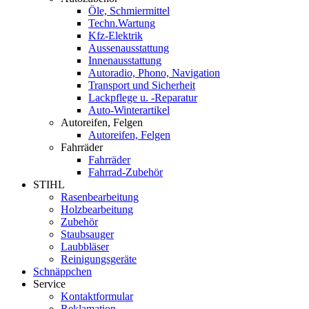
Öle, Schmiermittel
Techn.Wartung
Kfz-Elektrik
Aussenausstattung
Innenausstattung
Autoradio, Phono, Navigation
Transport und Sicherheit
Lackpflege u. -Reparatur
Auto-Winterartikel
Autoreifen, Felgen
Autoreifen, Felgen
Fahrräder
Fahrräder
Fahrrad-Zubehör
STIHL
Rasenbearbeitung
Holzbearbeitung
Zubehör
Staubsauger
Laubbläser
Reinigungsgeräte
Schnäppchen
Service
Kontaktformular
Reklamation