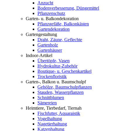
Anzucht
Bodenverbesserung, Düngemittel
Pflanzenschutz
Garten- u. Balkondekoration
Pflanzgefäße, Balkonkästen
Gartendekoration
Gartengestaltung
Draht, Zäune, Geflechte
Gartenholz
Gartenhäuser
Indoor-Artikel
Übertöpfe, Vasen
Hydrokultur-Zubehör
Boutique- u. Geschenkartikel
Trockenfloristik
Garten-, Balkon u. Baumschulpf
Gehölze, Baumschulpflanzen
Stauden, Wasserpflanzen
Schnittblumen
Sämereien
Heimtiere, Tierbedarf, Tiernah
Fischfutter, Aquaraistik
Vogelhaltung
Nagetierhaltung
Katzenhaltung