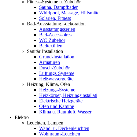
Fitness-Systeme u. Zubehör
Sauna, Dampfbäder
Whirlpool, Massage, Hilfsmitte
Solarien, Fitness
Bad-Aussstattung, -dekoration
Ausstattungsserien
Bad-Accessoires
WC-Zubehör
Badtextilien
Sanitär-Installation
Grund-Installation
Armaturen
Dusch-Zubehör
Lüftungs-Systeme
Heißwassergeräte
Heizung, Klima, Öfen
Heizungs-Systeme
Heizkörper, Heizungsinstallati
Elektrische Heizgeräte
Öfen und Kamine
Klima u. Raumluft, Wasser
Elektro
Leuchten, Lampen
Wand- u. Deckenleuchten
Wohnraum-Leuchten