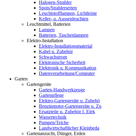
Halogen-Strahler
Spots/Strahlerserien
Leuchtstofflampen, Lichtleiste
Keller- u. Aussenleuchten
Leuchtmittel, Batterien
Lampen
Batterien, Taschenlampen
Elektro-Installation
Elektro-Installationsmaterial
Kabel u. Zubehör
Schwachstrom
Elektronische Sicherheit
Elektronik u. Kommunikation
Datenverarbeitung/Computer
Garten
Gartengeräte
Garten-Handwerkzeuge
Gartenpflege
Elektro-Gartengeräte u. Zubehö
Benzinmotor-Gartengeräte u. Zu
Ersatzteile u. Zubehör f. Elek
Wassertechnik
Pumpen/Teiche
Landwirtschaftlicher Kleinbeda
Gartenanzucht, Dünger, Erden