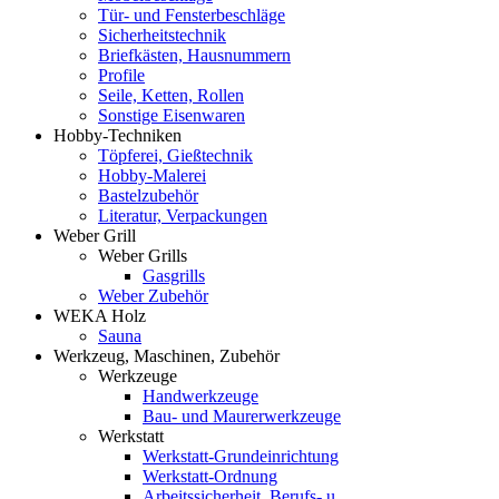
Tür- und Fensterbeschläge
Sicherheitstechnik
Briefkästen, Hausnummern
Profile
Seile, Ketten, Rollen
Sonstige Eisenwaren
Hobby-Techniken
Töpferei, Gießtechnik
Hobby-Malerei
Bastelzubehör
Literatur, Verpackungen
Weber Grill
Weber Grills
Gasgrills
Weber Zubehör
WEKA Holz
Sauna
Werkzeug, Maschinen, Zubehör
Werkzeuge
Handwerkzeuge
Bau- und Maurerwerkzeuge
Werkstatt
Werkstatt-Grundeinrichtung
Werkstatt-Ordnung
Arbeitssicherheit, Berufs- u.