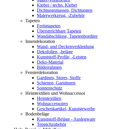
Kleber / techn. Kleber
Dichtungsmassen, Dichtungen
Malerwerkzeug, -Zubehör
Tapeten
Fertigtapeten
Überstreichbare Tapeten
Wandabschlüsse, Tapetenbordüre
Innendekoration
Wand- und Deckenverkleidung
Dekofolien, -beläge
Kunststoff-Profile, -Leisten
Deko-Material
Bilderrahmen
Fensterdekoration
Gardinen, Stores, Stoffe
Schienen, Garnituren
Sonnenschutz
Heimtextilien und Wohnaccessoi
Heimtextilien
Wohnaccessoires
Geschenkartikel, Kunstgewerbe
Bodenbeläge
Kunststoff-Beläge - Auslegware
Teppichzubehör