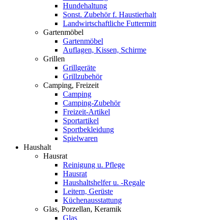
Hundehaltung
Sonst. Zubehör f. Haustierhalt
Landwirtschaftliche Futtermitt
Gartenmöbel
Gartenmöbel
Auflagen, Kissen, Schirme
Grillen
Grillgeräte
Grillzubehör
Camping, Freizeit
Camping
Camping-Zubehör
Freizeit-Artikel
Sportartikel
Sportbekleidung
Spielwaren
Haushalt
Hausrat
Reinigung u. Pflege
Hausrat
Haushaltshelfer u. -Regale
Leitern, Gerüste
Küchenausstattung
Glas, Porzellan, Keramik
Glas