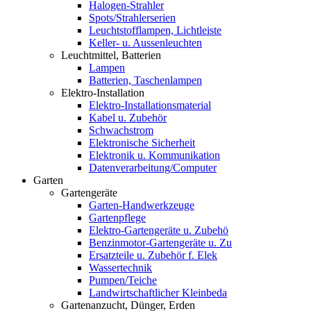
Halogen-Strahler
Spots/Strahlerserien
Leuchtstofflampen, Lichtleiste
Keller- u. Aussenleuchten
Leuchtmittel, Batterien
Lampen
Batterien, Taschenlampen
Elektro-Installation
Elektro-Installationsmaterial
Kabel u. Zubehör
Schwachstrom
Elektronische Sicherheit
Elektronik u. Kommunikation
Datenverarbeitung/Computer
Garten
Gartengeräte
Garten-Handwerkzeuge
Gartenpflege
Elektro-Gartengeräte u. Zubehö
Benzinmotor-Gartengeräte u. Zu
Ersatzteile u. Zubehör f. Elek
Wassertechnik
Pumpen/Teiche
Landwirtschaftlicher Kleinbeda
Gartenanzucht, Dünger, Erden