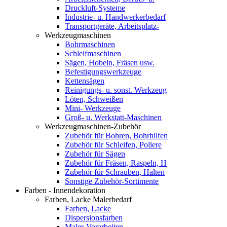
Druckluft-Systeme
Industrie- u. Handwerkerbedarf
Transportgeräte, Arbeitsplatz-
Werkzeugmaschinen
Bohrmaschinen
Schleifmaschinen
Sägen, Hobeln, Fräsen usw.
Befestigungswerkzeuge
Kettensägen
Reinigungs- u. sonst. Werkzeug
Löten, Schweißen
Mini- Werkzeuge
Groß- u. Werkstatt-Maschinen
Werkzeugmaschinen-Zubehör
Zubehör für Bohren, Bohrhilfen
Zubehör für Schleifen, Poliere
Zubehör für Sägen
Zubehör für Fräsen, Raspeln, H
Zubehör für Schrauben, Halten
Sonstige Zubehör-Sortimente
Farben - Innendekoration
Farben, Lacke Malerbedarf
Farben, Lacke
Dispersionsfarben
Maler-Vorarbeiten