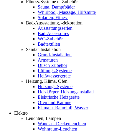
Fitness-Systeme u. Zubehör
Sauna, Dampfbäder
Whirlpool, Massage, Hilfsmitte
Solarien, Fitness
Bad-Aussstattung, -dekoration
Ausstattungsserien
Bad-Accessoires
WC-Zubehör
Badtextilien
Sanitär-Installation
Grund-Installation
Armaturen
Dusch-Zubehör
Lüftungs-Systeme
Heißwassergeräte
Heizung, Klima, Öfen
Heizungs-Systeme
Heizkörper, Heizungsinstallati
Elektrische Heizgeräte
Öfen und Kamine
Klima u. Raumluft, Wasser
Elektro
Leuchten, Lampen
Wand- u. Deckenleuchten
Wohnraum-Leuchten