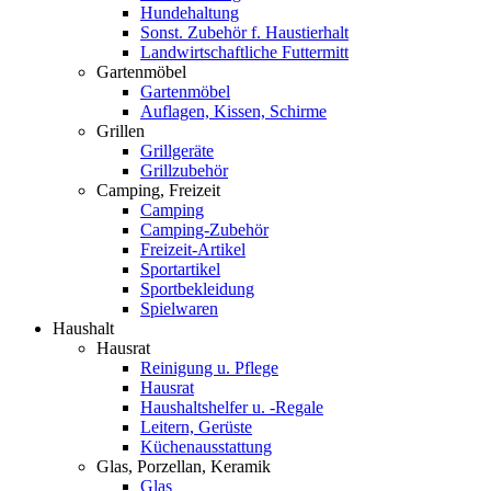
Hundehaltung
Sonst. Zubehör f. Haustierhalt
Landwirtschaftliche Futtermitt
Gartenmöbel
Gartenmöbel
Auflagen, Kissen, Schirme
Grillen
Grillgeräte
Grillzubehör
Camping, Freizeit
Camping
Camping-Zubehör
Freizeit-Artikel
Sportartikel
Sportbekleidung
Spielwaren
Haushalt
Hausrat
Reinigung u. Pflege
Hausrat
Haushaltshelfer u. -Regale
Leitern, Gerüste
Küchenausstattung
Glas, Porzellan, Keramik
Glas