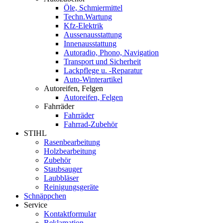
Öle, Schmiermittel
Techn.Wartung
Kfz-Elektrik
Aussenausstattung
Innenausstattung
Autoradio, Phono, Navigation
Transport und Sicherheit
Lackpflege u. -Reparatur
Auto-Winterartikel
Autoreifen, Felgen
Autoreifen, Felgen
Fahrräder
Fahrräder
Fahrrad-Zubehör
STIHL
Rasenbearbeitung
Holzbearbeitung
Zubehör
Staubsauger
Laubbläser
Reinigungsgeräte
Schnäppchen
Service
Kontaktformular
Reklamation