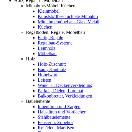
Holz, Regal- u. Möbelbau
Mitnahme-Möbel, Küchen
Kleinmöbel
Kunststoffbeschichtete Mitnahm
Mitnahmemöbel aus Glas, Metall
Küchen
Regalböden, Regale, Möbelbau
Fertig-Regale
Regalbau-Systeme
Leimholz
Möbelbau
Holz
Holz-Zuschnitt
Bau-, Kantholz
Hobelware
Leisten
Wand- u. Deckenverkleidung
Parkett, Dielen, Laminat
Balkonbretter, Verkleidungen,
Bauelemente
Innentüren und Zargen
Haustüren und Vordächer
Stahlbauelemente
Fenster u. Zubehör
Rolläden, Markisen