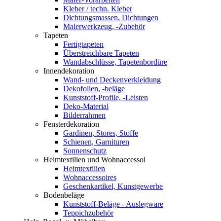
Kleber / techn. Kleber
Dichtungsmassen, Dichtungen
Malerwerkzeug, -Zubehör
Tapeten
Fertigtapeten
Überstreichbare Tapeten
Wandabschlüsse, Tapetenbordüre
Innendekoration
Wand- und Deckenverkleidung
Dekofolien, -beläge
Kunststoff-Profile, -Leisten
Deko-Material
Bilderrahmen
Fensterdekoration
Gardinen, Stores, Stoffe
Schienen, Garnituren
Sonnenschutz
Heimtextilien und Wohnaccessoi
Heimtextilien
Wohnaccessoires
Geschenkartikel, Kunstgewerbe
Bodenbeläge
Kunststoff-Beläge - Auslegware
Teppichzubehör