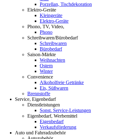
Porzellan, Tischdekoration
Elektro-Geräte
Kleingeräte
Elektro-Geräte
Phono, TV, Video,
Phono
Schreibwaren/Bürobedarf
Schreibwaren
Bürobedarf
Saison-Märkte
Weihnachten
Ostern
Winter
Convenience
Alkoholfreie Getränke
Eis, Süßwaren
Brennstoffe
Service, Eigenbedarf
Dienstleistungen
Sonst. Service-Leistungen
Eigenbedarf, Werbemittel
Eigenbedarf
Verkaufsförderung
Auto und Fahrradzubehör
Autozubehör