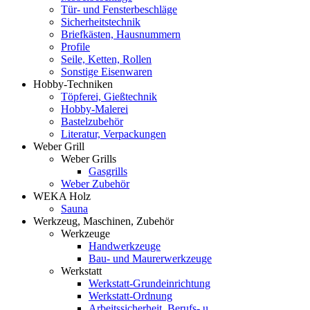
Tür- und Fensterbeschläge
Sicherheitstechnik
Briefkästen, Hausnummern
Profile
Seile, Ketten, Rollen
Sonstige Eisenwaren
Hobby-Techniken
Töpferei, Gießtechnik
Hobby-Malerei
Bastelzubehör
Literatur, Verpackungen
Weber Grill
Weber Grills
Gasgrills
Weber Zubehör
WEKA Holz
Sauna
Werkzeug, Maschinen, Zubehör
Werkzeuge
Handwerkzeuge
Bau- und Maurerwerkzeuge
Werkstatt
Werkstatt-Grundeinrichtung
Werkstatt-Ordnung
Arbeitssicherheit, Berufs- u.