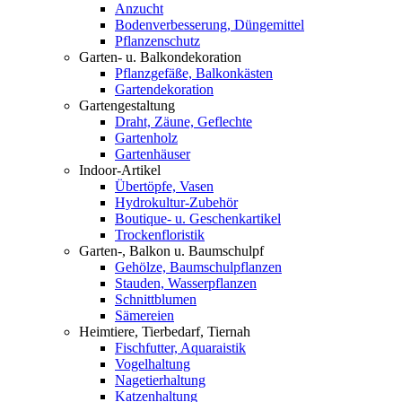
Anzucht
Bodenverbesserung, Düngemittel
Pflanzenschutz
Garten- u. Balkondekoration
Pflanzgefäße, Balkonkästen
Gartendekoration
Gartengestaltung
Draht, Zäune, Geflechte
Gartenholz
Gartenhäuser
Indoor-Artikel
Übertöpfe, Vasen
Hydrokultur-Zubehör
Boutique- u. Geschenkartikel
Trockenfloristik
Garten-, Balkon u. Baumschulpf
Gehölze, Baumschulpflanzen
Stauden, Wasserpflanzen
Schnittblumen
Sämereien
Heimtiere, Tierbedarf, Tiernah
Fischfutter, Aquaraistik
Vogelhaltung
Nagetierhaltung
Katzenhaltung