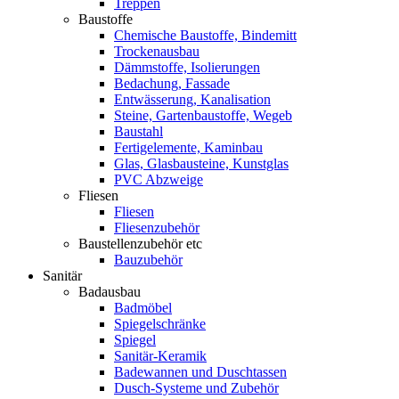
Treppen
Baustoffe
Chemische Baustoffe, Bindemitt
Trockenausbau
Dämmstoffe, Isolierungen
Bedachung, Fassade
Entwässerung, Kanalisation
Steine, Gartenbaustoffe, Wegeb
Baustahl
Fertigelemente, Kaminbau
Glas, Glasbausteine, Kunstglas
PVC Abzweige
Fliesen
Fliesen
Fliesenzubehör
Baustellenzubehör etc
Bauzubehör
Sanitär
Badausbau
Badmöbel
Spiegelschränke
Spiegel
Sanitär-Keramik
Badewannen und Duschtassen
Dusch-Systeme und Zubehör