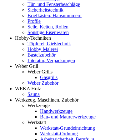
Tür- und Fensterbeschläge
Sicherheitstechnik
Briefkästen, Hausnummern
Profile
Seile, Ketten, Rollen
Sonstige Eisenwaren
Hobby-Techniken
Töpferei, Gießtechnik
Hobby-Malerei
Bastelzubehör
Literatur, Verpackungen
Weber Grill
Weber Grills
Gasgrills
Weber Zubehör
WEKA Holz
Sauna
Werkzeug, Maschinen, Zubehör
Werkzeuge
Handwerkzeuge
Bau- und Maurerwerkzeuge
Werkstatt
Werkstatt-Grundeinrichtung
Werkstatt-Ordnung
Arbeitssicherheit, Berufs- u.