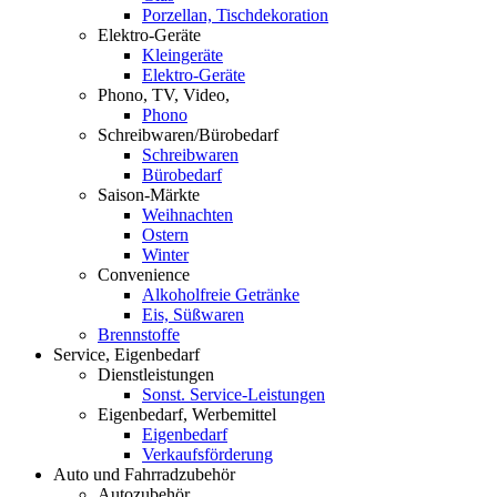
Porzellan, Tischdekoration
Elektro-Geräte
Kleingeräte
Elektro-Geräte
Phono, TV, Video,
Phono
Schreibwaren/Bürobedarf
Schreibwaren
Bürobedarf
Saison-Märkte
Weihnachten
Ostern
Winter
Convenience
Alkoholfreie Getränke
Eis, Süßwaren
Brennstoffe
Service, Eigenbedarf
Dienstleistungen
Sonst. Service-Leistungen
Eigenbedarf, Werbemittel
Eigenbedarf
Verkaufsförderung
Auto und Fahrradzubehör
Autozubehör