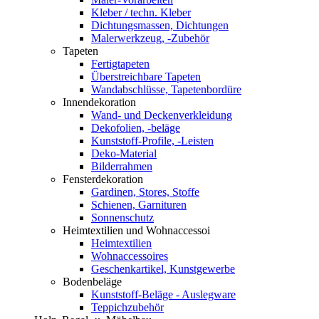
Kleber / techn. Kleber
Dichtungsmassen, Dichtungen
Malerwerkzeug, -Zubehör
Tapeten
Fertigtapeten
Überstreichbare Tapeten
Wandabschlüsse, Tapetenbordüre
Innendekoration
Wand- und Deckenverkleidung
Dekofolien, -beläge
Kunststoff-Profile, -Leisten
Deko-Material
Bilderrahmen
Fensterdekoration
Gardinen, Stores, Stoffe
Schienen, Garnituren
Sonnenschutz
Heimtextilien und Wohnaccessoi
Heimtextilien
Wohnaccessoires
Geschenkartikel, Kunstgewerbe
Bodenbeläge
Kunststoff-Beläge - Auslegware
Teppichzubehör