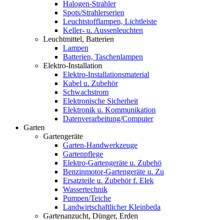
Halogen-Strahler
Spots/Strahlerserien
Leuchtstofflampen, Lichtleiste
Keller- u. Aussenleuchten
Leuchtmittel, Batterien
Lampen
Batterien, Taschenlampen
Elektro-Installation
Elektro-Installationsmaterial
Kabel u. Zubehör
Schwachstrom
Elektronische Sicherheit
Elektronik u. Kommunikation
Datenverarbeitung/Computer
Garten
Gartengeräte
Garten-Handwerkzeuge
Gartenpflege
Elektro-Gartengeräte u. Zubehö
Benzinmotor-Gartengeräte u. Zu
Ersatzteile u. Zubehör f. Elek
Wassertechnik
Pumpen/Teiche
Landwirtschaftlicher Kleinbeda
Gartenanzucht, Dünger, Erden