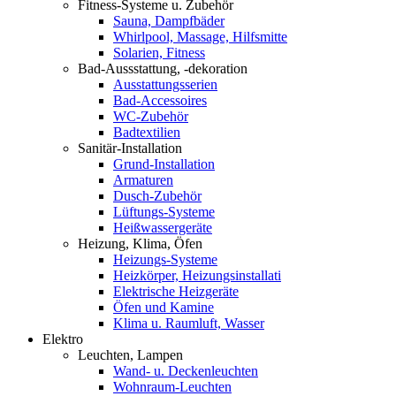
Fitness-Systeme u. Zubehör
Sauna, Dampfbäder
Whirlpool, Massage, Hilfsmitte
Solarien, Fitness
Bad-Aussstattung, -dekoration
Ausstattungsserien
Bad-Accessoires
WC-Zubehör
Badtextilien
Sanitär-Installation
Grund-Installation
Armaturen
Dusch-Zubehör
Lüftungs-Systeme
Heißwassergeräte
Heizung, Klima, Öfen
Heizungs-Systeme
Heizkörper, Heizungsinstallati
Elektrische Heizgeräte
Öfen und Kamine
Klima u. Raumluft, Wasser
Elektro
Leuchten, Lampen
Wand- u. Deckenleuchten
Wohnraum-Leuchten