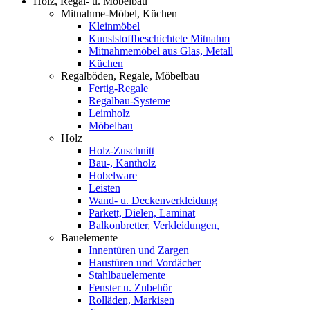
Holz, Regal- u. Möbelbau
Mitnahme-Möbel, Küchen
Kleinmöbel
Kunststoffbeschichtete Mitnahm
Mitnahmemöbel aus Glas, Metall
Küchen
Regalböden, Regale, Möbelbau
Fertig-Regale
Regalbau-Systeme
Leimholz
Möbelbau
Holz
Holz-Zuschnitt
Bau-, Kantholz
Hobelware
Leisten
Wand- u. Deckenverkleidung
Parkett, Dielen, Laminat
Balkonbretter, Verkleidungen,
Bauelemente
Innentüren und Zargen
Haustüren und Vordächer
Stahlbauelemente
Fenster u. Zubehör
Rolläden, Markisen