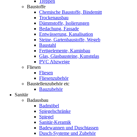
Treppen
Baustoffe
Chemische Baustoffe, Bindemitt
Trockenausbau
Dämmstoffe, Isolierungen
Bedachung, Fassade
Entwässerung, Kanalisation
Steine, Gartenbaustoffe, Wegeb
Baustahl
Fertigelemente, Kaminbau
Glas, Glasbausteine, Kunstglas
PVC Abzweige
Fliesen
Fliesen
Fliesenzubehör
Baustellenzubehör etc
Bauzubehör
Sanitär
Badausbau
Badmöbel
Spiegelschränke
Spiegel
Sanitär-Keramik
Badewannen und Duschtassen
Dusch-Systeme und Zubehör