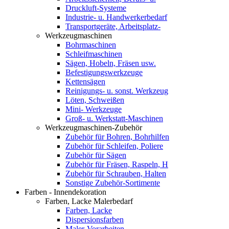
Druckluft-Systeme
Industrie- u. Handwerkerbedarf
Transportgeräte, Arbeitsplatz-
Werkzeugmaschinen
Bohrmaschinen
Schleifmaschinen
Sägen, Hobeln, Fräsen usw.
Befestigungswerkzeuge
Kettensägen
Reinigungs- u. sonst. Werkzeug
Löten, Schweißen
Mini- Werkzeuge
Groß- u. Werkstatt-Maschinen
Werkzeugmaschinen-Zubehör
Zubehör für Bohren, Bohrhilfen
Zubehör für Schleifen, Poliere
Zubehör für Sägen
Zubehör für Fräsen, Raspeln, H
Zubehör für Schrauben, Halten
Sonstige Zubehör-Sortimente
Farben - Innendekoration
Farben, Lacke Malerbedarf
Farben, Lacke
Dispersionsfarben
Maler-Vorarbeiten