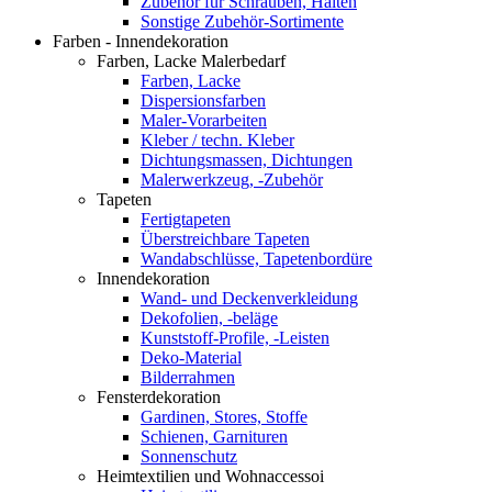
Zubehör für Schrauben, Halten
Sonstige Zubehör-Sortimente
Farben - Innendekoration
Farben, Lacke Malerbedarf
Farben, Lacke
Dispersionsfarben
Maler-Vorarbeiten
Kleber / techn. Kleber
Dichtungsmassen, Dichtungen
Malerwerkzeug, -Zubehör
Tapeten
Fertigtapeten
Überstreichbare Tapeten
Wandabschlüsse, Tapetenbordüre
Innendekoration
Wand- und Deckenverkleidung
Dekofolien, -beläge
Kunststoff-Profile, -Leisten
Deko-Material
Bilderrahmen
Fensterdekoration
Gardinen, Stores, Stoffe
Schienen, Garnituren
Sonnenschutz
Heimtextilien und Wohnaccessoi