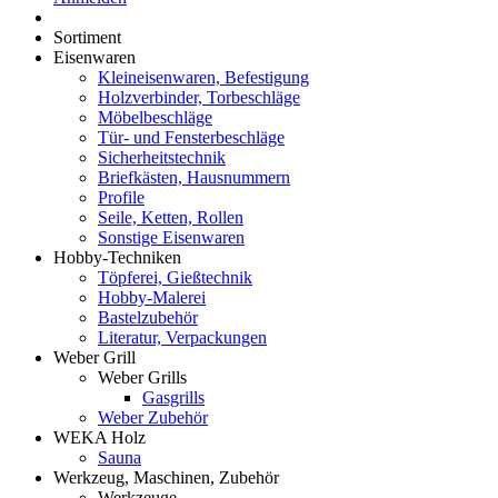
Sortiment
Eisenwaren
Kleineisenwaren, Befestigung
Holzverbinder, Torbeschläge
Möbelbeschläge
Tür- und Fensterbeschläge
Sicherheitstechnik
Briefkästen, Hausnummern
Profile
Seile, Ketten, Rollen
Sonstige Eisenwaren
Hobby-Techniken
Töpferei, Gießtechnik
Hobby-Malerei
Bastelzubehör
Literatur, Verpackungen
Weber Grill
Weber Grills
Gasgrills
Weber Zubehör
WEKA Holz
Sauna
Werkzeug, Maschinen, Zubehör
Werkzeuge