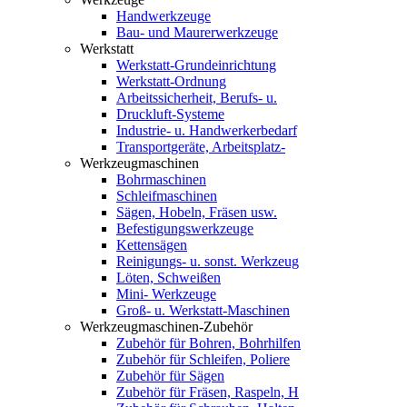
Handwerkzeuge
Bau- und Maurerwerkzeuge
Werkstatt
Werkstatt-Grundeinrichtung
Werkstatt-Ordnung
Arbeitssicherheit, Berufs- u.
Druckluft-Systeme
Industrie- u. Handwerkerbedarf
Transportgeräte, Arbeitsplatz-
Werkzeugmaschinen
Bohrmaschinen
Schleifmaschinen
Sägen, Hobeln, Fräsen usw.
Befestigungswerkzeuge
Kettensägen
Reinigungs- u. sonst. Werkzeug
Löten, Schweißen
Mini- Werkzeuge
Groß- u. Werkstatt-Maschinen
Werkzeugmaschinen-Zubehör
Zubehör für Bohren, Bohrhilfen
Zubehör für Schleifen, Poliere
Zubehör für Sägen
Zubehör für Fräsen, Raspeln, H