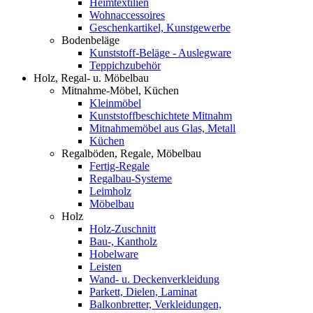
Heimtextilien
Wohnaccessoires
Geschenkartikel, Kunstgewerbe
Bodenbeläge
Kunststoff-Beläge - Auslegware
Teppichzubehör
Holz, Regal- u. Möbelbau
Mitnahme-Möbel, Küchen
Kleinmöbel
Kunststoffbeschichtete Mitnahm
Mitnahmemöbel aus Glas, Metall
Küchen
Regalböden, Regale, Möbelbau
Fertig-Regale
Regalbau-Systeme
Leimholz
Möbelbau
Holz
Holz-Zuschnitt
Bau-, Kantholz
Hobelware
Leisten
Wand- u. Deckenverkleidung
Parkett, Dielen, Laminat
Balkonbretter, Verkleidungen,