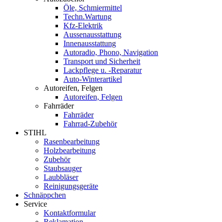
Öle, Schmiermittel
Techn.Wartung
Kfz-Elektrik
Aussenausstattung
Innenausstattung
Autoradio, Phono, Navigation
Transport und Sicherheit
Lackpflege u. -Reparatur
Auto-Winterartikel
Autoreifen, Felgen
Autoreifen, Felgen
Fahrräder
Fahrräder
Fahrrad-Zubehör
STIHL
Rasenbearbeitung
Holzbearbeitung
Zubehör
Staubsauger
Laubbläser
Reinigungsgeräte
Schnäppchen
Service
Kontaktformular
Reklamation