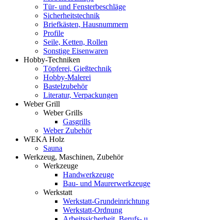
Tür- und Fensterbeschläge
Sicherheitstechnik
Briefkästen, Hausnummern
Profile
Seile, Ketten, Rollen
Sonstige Eisenwaren
Hobby-Techniken
Töpferei, Gießtechnik
Hobby-Malerei
Bastelzubehör
Literatur, Verpackungen
Weber Grill
Weber Grills
Gasgrills
Weber Zubehör
WEKA Holz
Sauna
Werkzeug, Maschinen, Zubehör
Werkzeuge
Handwerkzeuge
Bau- und Maurerwerkzeuge
Werkstatt
Werkstatt-Grundeinrichtung
Werkstatt-Ordnung
Arbeitssicherheit, Berufs- u.