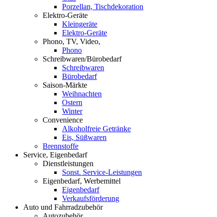
Porzellan, Tischdekoration
Elektro-Geräte
Kleingeräte
Elektro-Geräte
Phono, TV, Video,
Phono
Schreibwaren/Bürobedarf
Schreibwaren
Bürobedarf
Saison-Märkte
Weihnachten
Ostern
Winter
Convenience
Alkoholfreie Getränke
Eis, Süßwaren
Brennstoffe
Service, Eigenbedarf
Dienstleistungen
Sonst. Service-Leistungen
Eigenbedarf, Werbemittel
Eigenbedarf
Verkaufsförderung
Auto und Fahrradzubehör
Autozubehör