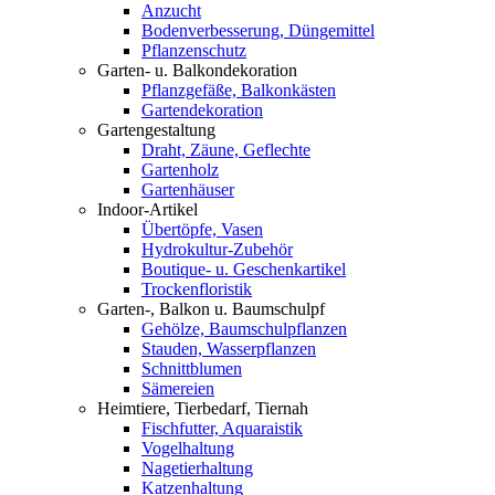
Anzucht
Bodenverbesserung, Düngemittel
Pflanzenschutz
Garten- u. Balkondekoration
Pflanzgefäße, Balkonkästen
Gartendekoration
Gartengestaltung
Draht, Zäune, Geflechte
Gartenholz
Gartenhäuser
Indoor-Artikel
Übertöpfe, Vasen
Hydrokultur-Zubehör
Boutique- u. Geschenkartikel
Trockenfloristik
Garten-, Balkon u. Baumschulpf
Gehölze, Baumschulpflanzen
Stauden, Wasserpflanzen
Schnittblumen
Sämereien
Heimtiere, Tierbedarf, Tiernah
Fischfutter, Aquaraistik
Vogelhaltung
Nagetierhaltung
Katzenhaltung