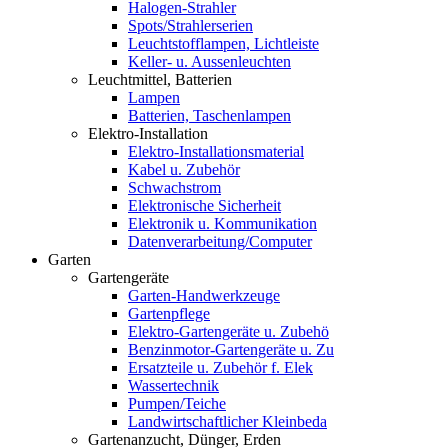
Halogen-Strahler
Spots/Strahlerserien
Leuchtstofflampen, Lichtleiste
Keller- u. Aussenleuchten
Leuchtmittel, Batterien
Lampen
Batterien, Taschenlampen
Elektro-Installation
Elektro-Installationsmaterial
Kabel u. Zubehör
Schwachstrom
Elektronische Sicherheit
Elektronik u. Kommunikation
Datenverarbeitung/Computer
Garten
Gartengeräte
Garten-Handwerkzeuge
Gartenpflege
Elektro-Gartengeräte u. Zubehö
Benzinmotor-Gartengeräte u. Zu
Ersatzteile u. Zubehör f. Elek
Wassertechnik
Pumpen/Teiche
Landwirtschaftlicher Kleinbeda
Gartenanzucht, Dünger, Erden