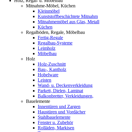
Holz, Regal- u. Möbelbau
Mitnahme-Möbel, Küchen
Kleinmöbel
Kunststoffbeschichtete Mitnahm
Mitnahmemöbel aus Glas, Metall
Küchen
Regalböden, Regale, Möbelbau
Fertig-Regale
Regalbau-Systeme
Leimholz
Möbelbau
Holz
Holz-Zuschnitt
Bau-, Kantholz
Hobelware
Leisten
Wand- u. Deckenverkleidung
Parkett, Dielen, Laminat
Balkonbretter, Verkleidungen,
Bauelemente
Innentüren und Zargen
Haustüren und Vordächer
Stahlbauelemente
Fenster u. Zubehör
Rolläden, Markisen