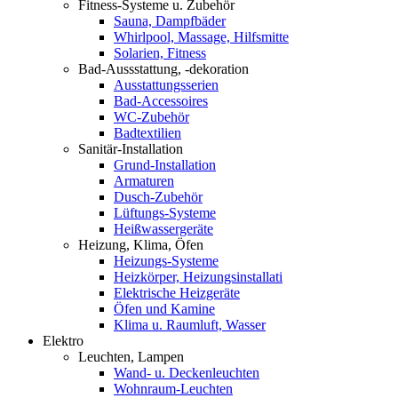
Fitness-Systeme u. Zubehör
Sauna, Dampfbäder
Whirlpool, Massage, Hilfsmitte
Solarien, Fitness
Bad-Aussstattung, -dekoration
Ausstattungsserien
Bad-Accessoires
WC-Zubehör
Badtextilien
Sanitär-Installation
Grund-Installation
Armaturen
Dusch-Zubehör
Lüftungs-Systeme
Heißwassergeräte
Heizung, Klima, Öfen
Heizungs-Systeme
Heizkörper, Heizungsinstallati
Elektrische Heizgeräte
Öfen und Kamine
Klima u. Raumluft, Wasser
Elektro
Leuchten, Lampen
Wand- u. Deckenleuchten
Wohnraum-Leuchten