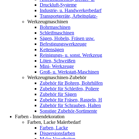
Druckluft-Systeme
Industrie- u. Handwerkerbedarf
Transportgeräte, Arbeitsplatz-
Werkzeugmaschinen
Bohrmaschinen
Schleifmaschinen
Sägen, Hobeln, Fräsen usw.
Befestigungswerkzeuge
Kettensägen
Reinigungs- u. sonst. Werkzeug
Löten, Schweißen
Mini- Werkzeuge
Groß- u. Werkstatt-Maschinen
Werkzeugmaschinen-Zubehör
Zubehör für Bohren, Bohrhilfen
Zubehör für Schleifen, Poliere
Zubehör für Sägen
Zubehör für Fräsen, Raspeln, H
Zubehör für Schrauben, Halten
Sonstige Zubehör-Sortimente
Farben - Innendekoration
Farben, Lacke Malerbedarf
Farben, Lacke
Dispersionsfarben
Maler-Vorarbeiten