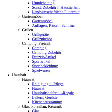
Hundehaltung
Sonst. Zubehör f. Haustierhalt
Landwirtschaftliche Futtermitt
Gartenmöbel
Gartenmöbel
Auflagen, Kissen, Schirme
Grillen
Grillgeräte
Grillzubehör
Camping, Freizeit
Camping
Camping-Zubehör
Freizeit-Artikel
Sportartikel
Sportbekleidung
Spielwaren
Haushalt
Hausrat
Reinigung u. Pflege
Hausrat
Haushaltshelfer u. -Regale
Leitern, Gerüste
Küchenausstattung
Glas, Porzellan, Keramik
Glas