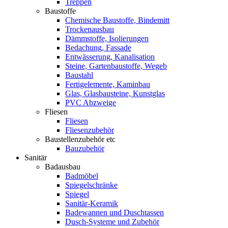
Treppen
Baustoffe
Chemische Baustoffe, Bindemitt
Trockenausbau
Dämmstoffe, Isolierungen
Bedachung, Fassade
Entwässerung, Kanalisation
Steine, Gartenbaustoffe, Wegeb
Baustahl
Fertigelemente, Kaminbau
Glas, Glasbausteine, Kunstglas
PVC Abzweige
Fliesen
Fliesen
Fliesenzubehör
Baustellenzubehör etc
Bauzubehör
Sanitär
Badausbau
Badmöbel
Spiegelschränke
Spiegel
Sanitär-Keramik
Badewannen und Duschtassen
Dusch-Systeme und Zubehör