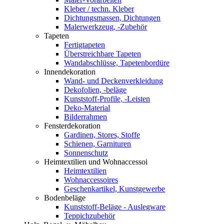
Kleber / techn. Kleber
Dichtungsmassen, Dichtungen
Malerwerkzeug, -Zubehör
Tapeten
Fertigtapeten
Überstreichbare Tapeten
Wandabschlüsse, Tapetenbordüre
Innendekoration
Wand- und Deckenverkleidung
Dekofolien, -beläge
Kunststoff-Profile, -Leisten
Deko-Material
Bilderrahmen
Fensterdekoration
Gardinen, Stores, Stoffe
Schienen, Garnituren
Sonnenschutz
Heimtextilien und Wohnaccessoi
Heimtextilien
Wohnaccessoires
Geschenkartikel, Kunstgewerbe
Bodenbeläge
Kunststoff-Beläge - Auslegware
Teppichzubehör