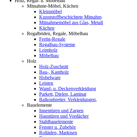
Holz, Regal- u. Möbelbau
Mitnahme-Möbel, Küchen
Kleinmöbel
Kunststoffbeschichtete Mitnahm
Mitnahmemöbel aus Glas, Metall
Küchen
Regalböden, Regale, Möbelbau
Fertig-Regale
Regalbau-Systeme
Leimholz
Möbelbau
Holz
Holz-Zuschnitt
Bau-, Kantholz
Hobelware
Leisten
Wand- u. Deckenverkleidung
Parkett, Dielen, Laminat
Balkonbretter, Verkleidungen,
Bauelemente
Innentüren und Zargen
Haustüren und Vordächer
Stahlbauelemente
Fenster u. Zubehör
Rolläden, Markisen