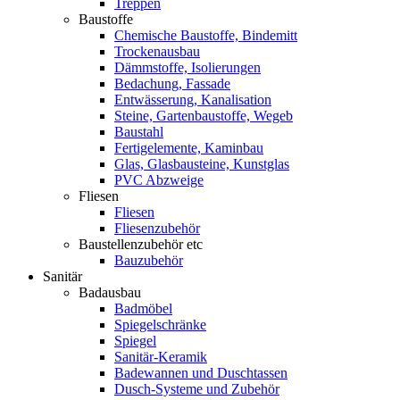
Treppen
Baustoffe
Chemische Baustoffe, Bindemitt
Trockenausbau
Dämmstoffe, Isolierungen
Bedachung, Fassade
Entwässerung, Kanalisation
Steine, Gartenbaustoffe, Wegeb
Baustahl
Fertigelemente, Kaminbau
Glas, Glasbausteine, Kunstglas
PVC Abzweige
Fliesen
Fliesen
Fliesenzubehör
Baustellenzubehör etc
Bauzubehör
Sanitär
Badausbau
Badmöbel
Spiegelschränke
Spiegel
Sanitär-Keramik
Badewannen und Duschtassen
Dusch-Systeme und Zubehör