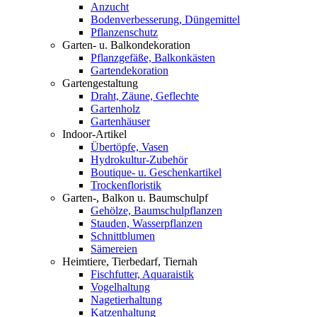
Anzucht
Bodenverbesserung, Düngemittel
Pflanzenschutz
Garten- u. Balkondekoration
Pflanzgefäße, Balkonkästen
Gartendekoration
Gartengestaltung
Draht, Zäune, Geflechte
Gartenholz
Gartenhäuser
Indoor-Artikel
Übertöpfe, Vasen
Hydrokultur-Zubehör
Boutique- u. Geschenkartikel
Trockenfloristik
Garten-, Balkon u. Baumschulpf
Gehölze, Baumschulpflanzen
Stauden, Wasserpflanzen
Schnittblumen
Sämereien
Heimtiere, Tierbedarf, Tiernah
Fischfutter, Aquaraistik
Vogelhaltung
Nagetierhaltung
Katzenhaltung