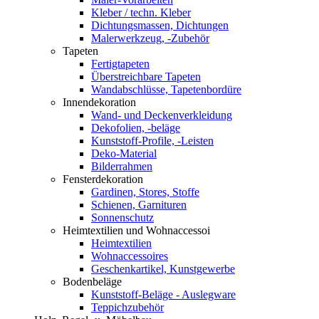
Kleber / techn. Kleber
Dichtungsmassen, Dichtungen
Malerwerkzeug, -Zubehör
Tapeten
Fertigtapeten
Überstreichbare Tapeten
Wandabschlüsse, Tapetenbordüre
Innendekoration
Wand- und Deckenverkleidung
Dekofolien, -beläge
Kunststoff-Profile, -Leisten
Deko-Material
Bilderrahmen
Fensterdekoration
Gardinen, Stores, Stoffe
Schienen, Garnituren
Sonnenschutz
Heimtextilien und Wohnaccessoi
Heimtextilien
Wohnaccessoires
Geschenkartikel, Kunstgewerbe
Bodenbeläge
Kunststoff-Beläge - Auslegware
Teppichzubehör