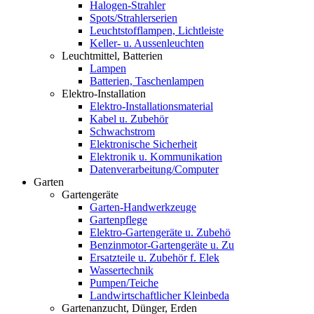
Halogen-Strahler
Spots/Strahlerserien
Leuchtstofflampen, Lichtleiste
Keller- u. Aussenleuchten
Leuchtmittel, Batterien
Lampen
Batterien, Taschenlampen
Elektro-Installation
Elektro-Installationsmaterial
Kabel u. Zubehör
Schwachstrom
Elektronische Sicherheit
Elektronik u. Kommunikation
Datenverarbeitung/Computer
Garten
Gartengeräte
Garten-Handwerkzeuge
Gartenpflege
Elektro-Gartengeräte u. Zubehö
Benzinmotor-Gartengeräte u. Zu
Ersatzteile u. Zubehör f. Elek
Wassertechnik
Pumpen/Teiche
Landwirtschaftlicher Kleinbeda
Gartenanzucht, Dünger, Erden