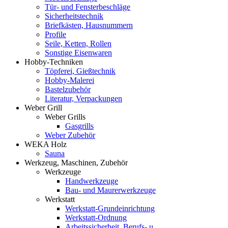
Tür- und Fensterbeschläge
Sicherheitstechnik
Briefkästen, Hausnummern
Profile
Seile, Ketten, Rollen
Sonstige Eisenwaren
Hobby-Techniken
Töpferei, Gießtechnik
Hobby-Malerei
Bastelzubehör
Literatur, Verpackungen
Weber Grill
Weber Grills
Gasgrills
Weber Zubehör
WEKA Holz
Sauna
Werkzeug, Maschinen, Zubehör
Werkzeuge
Handwerkzeuge
Bau- und Maurerwerkzeuge
Werkstatt
Werkstatt-Grundeinrichtung
Werkstatt-Ordnung
Arbeitssicherheit, Berufs- u.