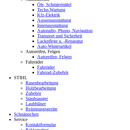
Öle, Schmiermittel
Techn.Wartung
Kfz-Elektrik
Aussenausstattung
Innenausstattung
Autoradio, Phono, Navigation
Transport und Sicherheit
Lackpflege u. -Reparatur
Auto-Winterartikel
Autoreifen, Felgen
Autoreifen, Felgen
Fahrräder
Fahrräder
Fahrrad-Zubehör
STIHL
Rasenbearbeitung
Holzbearbeitung
Zubehör
Staubsauger
Laubbläser
Reinigungsgeräte
Schnäppchen
Service
Kontaktformular
Reklamation