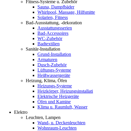
Fitness-Systeme u. Zubehör
Sauna, Dampfbäder
Whirlpool, Massage, Hilfsmitte
Solarien, Fitness
Bad-Aussstattung, -dekoration
Ausstattungsserien
Bad-Accessoires
WC-Zubehör
Badtextilien
Sanitär-Installation
Grund-Installation
Armaturen
Dusch-Zubehör
Lüftungs-Systeme
Heißwassergeräte
Heizung, Klima, Öfen
Heizungs-Systeme
Heizkörper, Heizungsinstallati
Elektrische Heizgeräte
Öfen und Kamine
Klima u. Raumluft, Wasser
Elektro
Leuchten, Lampen
Wand- u. Deckenleuchten
Wohnraum-Leuchten