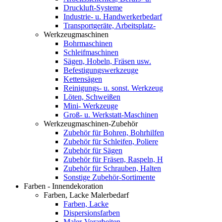
Druckluft-Systeme
Industrie- u. Handwerkerbedarf
Transportgeräte, Arbeitsplatz-
Werkzeugmaschinen
Bohrmaschinen
Schleifmaschinen
Sägen, Hobeln, Fräsen usw.
Befestigungswerkzeuge
Kettensägen
Reinigungs- u. sonst. Werkzeug
Löten, Schweißen
Mini- Werkzeuge
Groß- u. Werkstatt-Maschinen
Werkzeugmaschinen-Zubehör
Zubehör für Bohren, Bohrhilfen
Zubehör für Schleifen, Poliere
Zubehör für Sägen
Zubehör für Fräsen, Raspeln, H
Zubehör für Schrauben, Halten
Sonstige Zubehör-Sortimente
Farben - Innendekoration
Farben, Lacke Malerbedarf
Farben, Lacke
Dispersionsfarben
Maler-Vorarbeiten