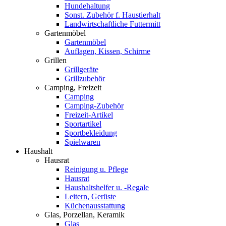
Hundehaltung
Sonst. Zubehör f. Haustierhalt
Landwirtschaftliche Futtermitt
Gartenmöbel
Gartenmöbel
Auflagen, Kissen, Schirme
Grillen
Grillgeräte
Grillzubehör
Camping, Freizeit
Camping
Camping-Zubehör
Freizeit-Artikel
Sportartikel
Sportbekleidung
Spielwaren
Haushalt
Hausrat
Reinigung u. Pflege
Hausrat
Haushaltshelfer u. -Regale
Leitern, Gerüste
Küchenausstattung
Glas, Porzellan, Keramik
Glas