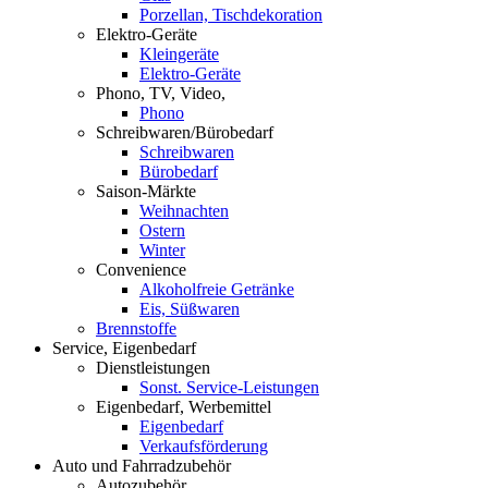
Porzellan, Tischdekoration
Elektro-Geräte
Kleingeräte
Elektro-Geräte
Phono, TV, Video,
Phono
Schreibwaren/Bürobedarf
Schreibwaren
Bürobedarf
Saison-Märkte
Weihnachten
Ostern
Winter
Convenience
Alkoholfreie Getränke
Eis, Süßwaren
Brennstoffe
Service, Eigenbedarf
Dienstleistungen
Sonst. Service-Leistungen
Eigenbedarf, Werbemittel
Eigenbedarf
Verkaufsförderung
Auto und Fahrradzubehör
Autozubehör