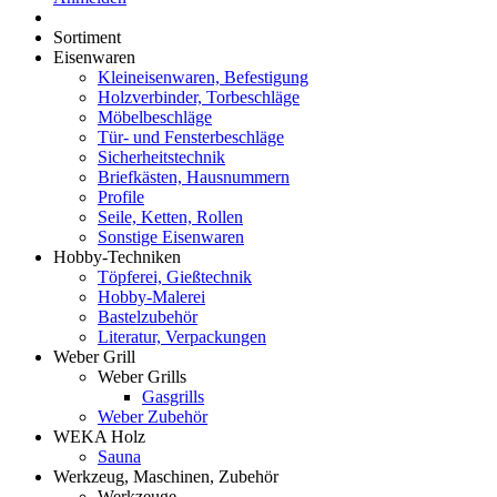
Sortiment
Eisenwaren
Kleineisenwaren, Befestigung
Holzverbinder, Torbeschläge
Möbelbeschläge
Tür- und Fensterbeschläge
Sicherheitstechnik
Briefkästen, Hausnummern
Profile
Seile, Ketten, Rollen
Sonstige Eisenwaren
Hobby-Techniken
Töpferei, Gießtechnik
Hobby-Malerei
Bastelzubehör
Literatur, Verpackungen
Weber Grill
Weber Grills
Gasgrills
Weber Zubehör
WEKA Holz
Sauna
Werkzeug, Maschinen, Zubehör
Werkzeuge