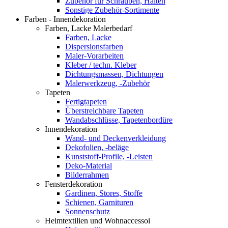
Zubehör für Schrauben, Halten
Sonstige Zubehör-Sortimente
Farben - Innendekoration
Farben, Lacke Malerbedarf
Farben, Lacke
Dispersionsfarben
Maler-Vorarbeiten
Kleber / techn. Kleber
Dichtungsmassen, Dichtungen
Malerwerkzeug, -Zubehör
Tapeten
Fertigtapeten
Überstreichbare Tapeten
Wandabschlüsse, Tapetenbordüre
Innendekoration
Wand- und Deckenverkleidung
Dekofolien, -beläge
Kunststoff-Profile, -Leisten
Deko-Material
Bilderrahmen
Fensterdekoration
Gardinen, Stores, Stoffe
Schienen, Garnituren
Sonnenschutz
Heimtextilien und Wohnaccessoi