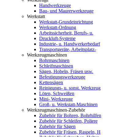
Handwerkzeuge
Bau- und Maurerwerkzeuge
Werkstatt
Werkstatt-Grundeinrichtung
Werkstatt-Ordnung
Arbeitssicherheit, Berufs- u.
Druckluft-Systeme
Industrie- u. Handwerkerbedarf
Transportgeräte, Arbeitsplatz-
Werkzeugmaschinen
Bohrmaschinen
Schleifmaschinen
Sägen, Hobeln, Fräsen usw.
Befestigungswerkzeuge
Kettensägen
Reinigungs- u. sonst. Werkzeug
Löten, Schweißen
Mini- Werkzeuge
Groß- u. Werkstatt-Maschinen
Werkzeugmaschinen-Zubehör
Zubehör für Bohren, Bohrhilfen
Zubehör für Schleifen, Poliere
Zubehör für Sägen
Zubehör für Fräsen, Raspeln, H