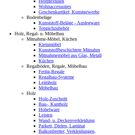
Heimtextilien
Wohnaccessoires
Geschenkartikel, Kunstgewerbe
Bodenbeläge
Kunststoff-Beläge - Auslegware
Teppichzubehör
Holz, Regal- u. Möbelbau
Mitnahme-Möbel, Küchen
Kleinmöbel
Kunststoffbeschichtete Mitnahm
Mitnahmemöbel aus Glas, Metall
Küchen
Regalböden, Regale, Möbelbau
Fertig-Regale
Regalbau-Systeme
Leimholz
Möbelbau
Holz
Holz-Zuschnitt
Bau-, Kantholz
Hobelware
Leisten
Wand- u. Deckenverkleidung
Parkett, Dielen, Laminat
Balkonbretter, Verkleidungen,