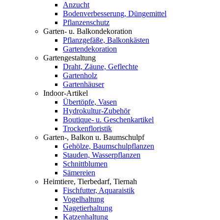
Anzucht
Bodenverbesserung, Düngemittel
Pflanzenschutz
Garten- u. Balkondekoration
Pflanzgefäße, Balkonkästen
Gartendekoration
Gartengestaltung
Draht, Zäune, Geflechte
Gartenholz
Gartenhäuser
Indoor-Artikel
Übertöpfe, Vasen
Hydrokultur-Zubehör
Boutique- u. Geschenkartikel
Trockenfloristik
Garten-, Balkon u. Baumschulpf
Gehölze, Baumschulpflanzen
Stauden, Wasserpflanzen
Schnittblumen
Sämereien
Heimtiere, Tierbedarf, Tiernah
Fischfutter, Aquaraistik
Vogelhaltung
Nagetierhaltung
Katzenhaltung