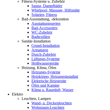
Fitness-Systeme u. Zubehör
Sauna, Dampfbäder
Whirlpool, Massage, Hilfsmitte
Solarien, Fitness
Bad-Aussstattung, -dekoration
Ausstattungsserien
Bad-Accessoires
WC-Zubehör
Badtextilien
Sanitär-Installation
Grund-Installation
Armaturen
Dusch-Zubehör
Lüftungs-Systeme
Heißwassergeräte
Heizung, Klima, Öfen
Heizungs-Systeme
Heizkörper, Heizungsinstallati
Elektrische Heizgeräte
Öfen und Kamine
Klima u. Raumluft, Wasser
Elektro
Leuchten, Lampen
Wand- u. Deckenleuchten
Wohnraum-Leuchten