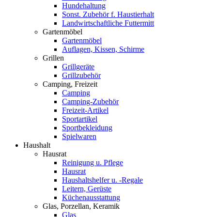
Hundehaltung
Sonst. Zubehör f. Haustierhalt
Landwirtschaftliche Futtermitt
Gartenmöbel
Gartenmöbel
Auflagen, Kissen, Schirme
Grillen
Grillgeräte
Grillzubehör
Camping, Freizeit
Camping
Camping-Zubehör
Freizeit-Artikel
Sportartikel
Sportbekleidung
Spielwaren
Haushalt
Hausrat
Reinigung u. Pflege
Hausrat
Haushaltshelfer u. -Regale
Leitern, Gerüste
Küchenausstattung
Glas, Porzellan, Keramik
Glas