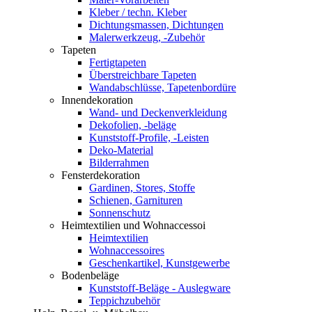
Kleber / techn. Kleber
Dichtungsmassen, Dichtungen
Malerwerkzeug, -Zubehör
Tapeten
Fertigtapeten
Überstreichbare Tapeten
Wandabschlüsse, Tapetenbordüre
Innendekoration
Wand- und Deckenverkleidung
Dekofolien, -beläge
Kunststoff-Profile, -Leisten
Deko-Material
Bilderrahmen
Fensterdekoration
Gardinen, Stores, Stoffe
Schienen, Garnituren
Sonnenschutz
Heimtextilien und Wohnaccessoi
Heimtextilien
Wohnaccessoires
Geschenkartikel, Kunstgewerbe
Bodenbeläge
Kunststoff-Beläge - Auslegware
Teppichzubehör