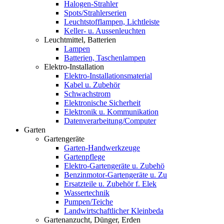
Halogen-Strahler
Spots/Strahlerserien
Leuchtstofflampen, Lichtleiste
Keller- u. Aussenleuchten
Leuchtmittel, Batterien
Lampen
Batterien, Taschenlampen
Elektro-Installation
Elektro-Installationsmaterial
Kabel u. Zubehör
Schwachstrom
Elektronische Sicherheit
Elektronik u. Kommunikation
Datenverarbeitung/Computer
Garten
Gartengeräte
Garten-Handwerkzeuge
Gartenpflege
Elektro-Gartengeräte u. Zubehö
Benzinmotor-Gartengeräte u. Zu
Ersatzteile u. Zubehör f. Elek
Wassertechnik
Pumpen/Teiche
Landwirtschaftlicher Kleinbeda
Gartenanzucht, Dünger, Erden