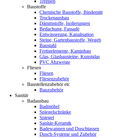
Treppen
Baustoffe
Chemische Baustoffe, Bindemitt
Trockenausbau
Dämmstoffe, Isolierungen
Bedachung, Fassade
Entwässerung, Kanalisation
Steine, Gartenbaustoffe, Wegeb
Baustahl
Fertigelemente, Kaminbau
Glas, Glasbausteine, Kunstglas
PVC Abzweige
Fliesen
Fliesen
Fliesenzubehör
Baustellenzubehör etc
Bauzubehör
Sanitär
Badausbau
Badmöbel
Spiegelschränke
Spiegel
Sanitär-Keramik
Badewannen und Duschtassen
Dusch-Systeme und Zubehör