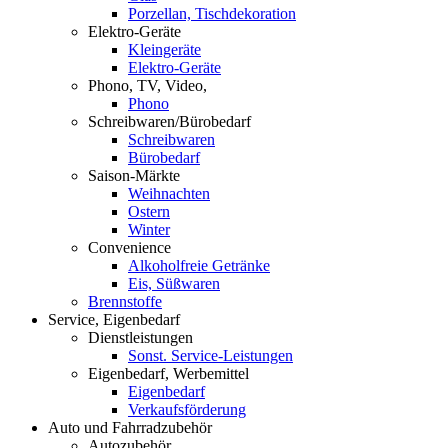
Porzellan, Tischdekoration
Elektro-Geräte
Kleingeräte
Elektro-Geräte
Phono, TV, Video,
Phono
Schreibwaren/Bürobedarf
Schreibwaren
Bürobedarf
Saison-Märkte
Weihnachten
Ostern
Winter
Convenience
Alkoholfreie Getränke
Eis, Süßwaren
Brennstoffe
Service, Eigenbedarf
Dienstleistungen
Sonst. Service-Leistungen
Eigenbedarf, Werbemittel
Eigenbedarf
Verkaufsförderung
Auto und Fahrradzubehör
Autozubehör