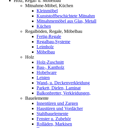
Holz, Regal- u. Möbelbau
Mitnahme-Möbel, Küchen
Kleinmöbel
Kunststoffbeschichtete Mitnahm
Mitnahmemöbel aus Glas, Metall
Küchen
Regalböden, Regale, Möbelbau
Fertig-Regale
Regalbau-Systeme
Leimholz
Möbelbau
Holz
Holz-Zuschnitt
Bau-, Kantholz
Hobelware
Leisten
Wand- u. Deckenverkleidung
Parkett, Dielen, Laminat
Balkonbretter, Verkleidungen,
Bauelemente
Innentüren und Zargen
Haustüren und Vordächer
Stahlbauelemente
Fenster u. Zubehör
Rolläden, Markisen