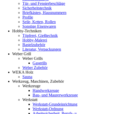
Tür- und Fensterbeschläge
Sicherheitstechnik
Briefkästen, Hausnummern
Profile
Seile, Ketten, Rollen
Sonstige Eisenwaren
Hobby-Techniken
Töpferei, Gießtechnik
Hobby-Malerei
Bastelzubehör
Literatur, Verpackungen
Weber Grill
Weber Grills
Gasgrills
Weber Zubehör
WEKA Holz
Sauna
Werkzeug, Maschinen, Zubehör
Werkzeuge
Handwerkzeuge
Bau- und Maurerwerkzeuge
Werkstatt
Werkstatt-Grundeinrichtung
Werkstatt-Ordnung
Arbeitssicherheit, Berufs- u.