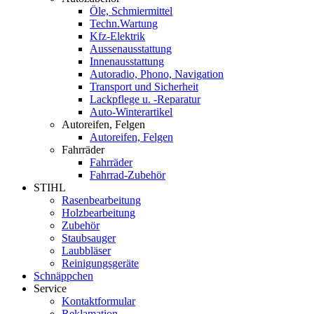
Öle, Schmiermittel
Techn.Wartung
Kfz-Elektrik
Aussenausstattung
Innenausstattung
Autoradio, Phono, Navigation
Transport und Sicherheit
Lackpflege u. -Reparatur
Auto-Winterartikel
Autoreifen, Felgen
Autoreifen, Felgen
Fahrräder
Fahrräder
Fahrrad-Zubehör
STIHL
Rasenbearbeitung
Holzbearbeitung
Zubehör
Staubsauger
Laubbläser
Reinigungsgeräte
Schnäppchen
Service
Kontaktformular
Reklamation