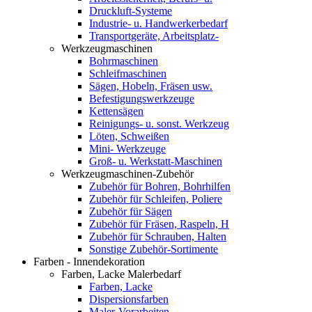
Druckluft-Systeme
Industrie- u. Handwerkerbedarf
Transportgeräte, Arbeitsplatz-
Werkzeugmaschinen
Bohrmaschinen
Schleifmaschinen
Sägen, Hobeln, Fräsen usw.
Befestigungswerkzeuge
Kettensägen
Reinigungs- u. sonst. Werkzeug
Löten, Schweißen
Mini- Werkzeuge
Groß- u. Werkstatt-Maschinen
Werkzeugmaschinen-Zubehör
Zubehör für Bohren, Bohrhilfen
Zubehör für Schleifen, Poliere
Zubehör für Sägen
Zubehör für Fräsen, Raspeln, H
Zubehör für Schrauben, Halten
Sonstige Zubehör-Sortimente
Farben - Innendekoration
Farben, Lacke Malerbedarf
Farben, Lacke
Dispersionsfarben
Maler-Vorarbeiten