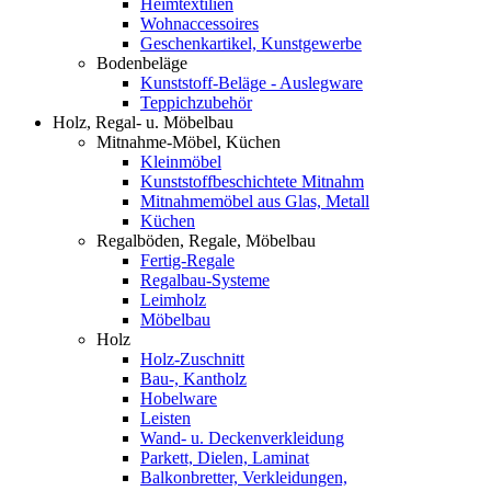
Heimtextilien
Wohnaccessoires
Geschenkartikel, Kunstgewerbe
Bodenbeläge
Kunststoff-Beläge - Auslegware
Teppichzubehör
Holz, Regal- u. Möbelbau
Mitnahme-Möbel, Küchen
Kleinmöbel
Kunststoffbeschichtete Mitnahm
Mitnahmemöbel aus Glas, Metall
Küchen
Regalböden, Regale, Möbelbau
Fertig-Regale
Regalbau-Systeme
Leimholz
Möbelbau
Holz
Holz-Zuschnitt
Bau-, Kantholz
Hobelware
Leisten
Wand- u. Deckenverkleidung
Parkett, Dielen, Laminat
Balkonbretter, Verkleidungen,