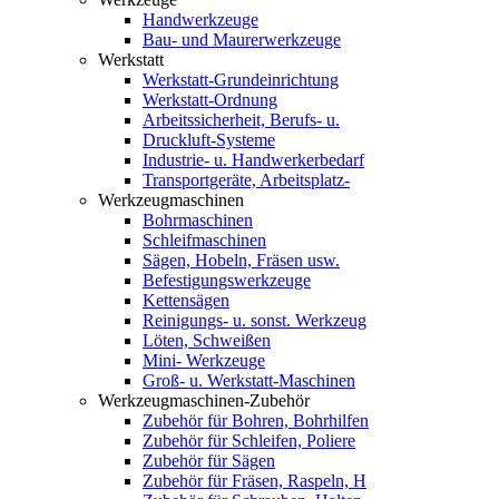
Handwerkzeuge
Bau- und Maurerwerkzeuge
Werkstatt
Werkstatt-Grundeinrichtung
Werkstatt-Ordnung
Arbeitssicherheit, Berufs- u.
Druckluft-Systeme
Industrie- u. Handwerkerbedarf
Transportgeräte, Arbeitsplatz-
Werkzeugmaschinen
Bohrmaschinen
Schleifmaschinen
Sägen, Hobeln, Fräsen usw.
Befestigungswerkzeuge
Kettensägen
Reinigungs- u. sonst. Werkzeug
Löten, Schweißen
Mini- Werkzeuge
Groß- u. Werkstatt-Maschinen
Werkzeugmaschinen-Zubehör
Zubehör für Bohren, Bohrhilfen
Zubehör für Schleifen, Poliere
Zubehör für Sägen
Zubehör für Fräsen, Raspeln, H