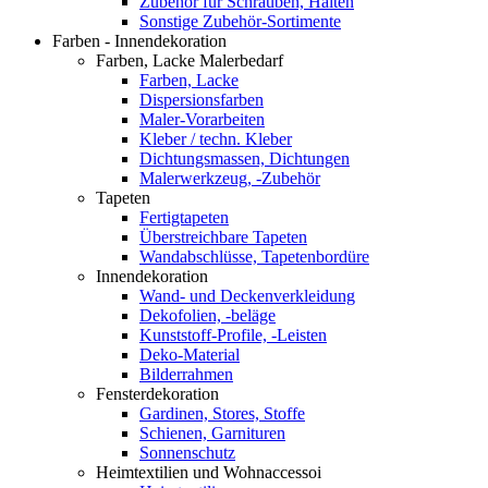
Zubehör für Schrauben, Halten
Sonstige Zubehör-Sortimente
Farben - Innendekoration
Farben, Lacke Malerbedarf
Farben, Lacke
Dispersionsfarben
Maler-Vorarbeiten
Kleber / techn. Kleber
Dichtungsmassen, Dichtungen
Malerwerkzeug, -Zubehör
Tapeten
Fertigtapeten
Überstreichbare Tapeten
Wandabschlüsse, Tapetenbordüre
Innendekoration
Wand- und Deckenverkleidung
Dekofolien, -beläge
Kunststoff-Profile, -Leisten
Deko-Material
Bilderrahmen
Fensterdekoration
Gardinen, Stores, Stoffe
Schienen, Garnituren
Sonnenschutz
Heimtextilien und Wohnaccessoi