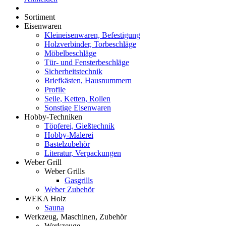
Sortiment
Eisenwaren
Kleineisenwaren, Befestigung
Holzverbinder, Torbeschläge
Möbelbeschläge
Tür- und Fensterbeschläge
Sicherheitstechnik
Briefkästen, Hausnummern
Profile
Seile, Ketten, Rollen
Sonstige Eisenwaren
Hobby-Techniken
Töpferei, Gießtechnik
Hobby-Malerei
Bastelzubehör
Literatur, Verpackungen
Weber Grill
Weber Grills
Gasgrills
Weber Zubehör
WEKA Holz
Sauna
Werkzeug, Maschinen, Zubehör
Werkzeuge