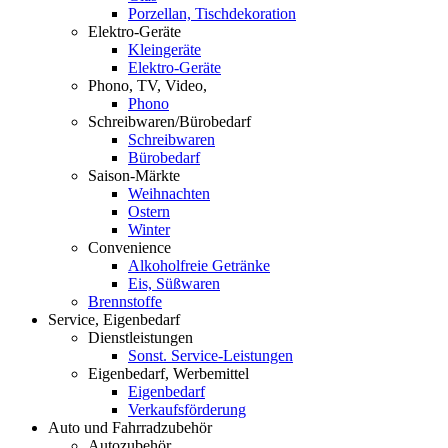
Porzellan, Tischdekoration
Elektro-Geräte
Kleingeräte
Elektro-Geräte
Phono, TV, Video,
Phono
Schreibwaren/Bürobedarf
Schreibwaren
Bürobedarf
Saison-Märkte
Weihnachten
Ostern
Winter
Convenience
Alkoholfreie Getränke
Eis, Süßwaren
Brennstoffe
Service, Eigenbedarf
Dienstleistungen
Sonst. Service-Leistungen
Eigenbedarf, Werbemittel
Eigenbedarf
Verkaufsförderung
Auto und Fahrradzubehör
Autozubehör