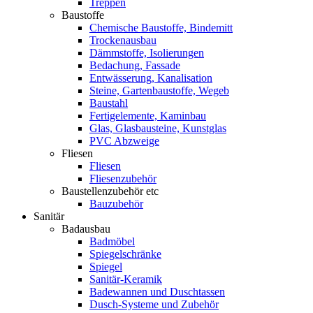
Treppen
Baustoffe
Chemische Baustoffe, Bindemitt
Trockenausbau
Dämmstoffe, Isolierungen
Bedachung, Fassade
Entwässerung, Kanalisation
Steine, Gartenbaustoffe, Wegeb
Baustahl
Fertigelemente, Kaminbau
Glas, Glasbausteine, Kunstglas
PVC Abzweige
Fliesen
Fliesen
Fliesenzubehör
Baustellenzubehör etc
Bauzubehör
Sanitär
Badausbau
Badmöbel
Spiegelschränke
Spiegel
Sanitär-Keramik
Badewannen und Duschtassen
Dusch-Systeme und Zubehör