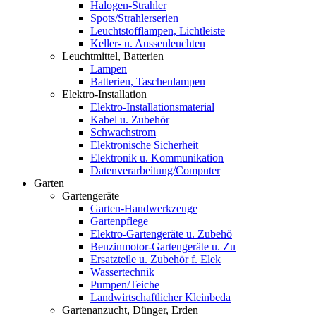
Halogen-Strahler
Spots/Strahlerserien
Leuchtstofflampen, Lichtleiste
Keller- u. Aussenleuchten
Leuchtmittel, Batterien
Lampen
Batterien, Taschenlampen
Elektro-Installation
Elektro-Installationsmaterial
Kabel u. Zubehör
Schwachstrom
Elektronische Sicherheit
Elektronik u. Kommunikation
Datenverarbeitung/Computer
Garten
Gartengeräte
Garten-Handwerkzeuge
Gartenpflege
Elektro-Gartengeräte u. Zubehö
Benzinmotor-Gartengeräte u. Zu
Ersatzteile u. Zubehör f. Elek
Wassertechnik
Pumpen/Teiche
Landwirtschaftlicher Kleinbeda
Gartenanzucht, Dünger, Erden