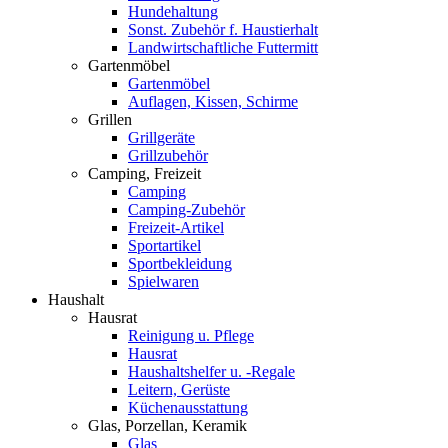
Hundehaltung
Sonst. Zubehör f. Haustierhalt
Landwirtschaftliche Futtermitt
Gartenmöbel
Gartenmöbel
Auflagen, Kissen, Schirme
Grillen
Grillgeräte
Grillzubehör
Camping, Freizeit
Camping
Camping-Zubehör
Freizeit-Artikel
Sportartikel
Sportbekleidung
Spielwaren
Haushalt
Hausrat
Reinigung u. Pflege
Hausrat
Haushaltshelfer u. -Regale
Leitern, Gerüste
Küchenausstattung
Glas, Porzellan, Keramik
Glas