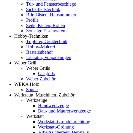
Tür- und Fensterbeschläge
Sicherheitstechnik
Briefkästen, Hausnummern
Profile
Seile, Ketten, Rollen
Sonstige Eisenwaren
Hobby-Techniken
Töpferei, Gießtechnik
Hobby-Malerei
Bastelzubehör
Literatur, Verpackungen
Weber Grill
Weber Grills
Gasgrills
Weber Zubehör
WEKA Holz
Sauna
Werkzeug, Maschinen, Zubehör
Werkzeuge
Handwerkzeuge
Bau- und Maurerwerkzeuge
Werkstatt
Werkstatt-Grundeinrichtung
Werkstatt-Ordnung
Arbeitssicherheit, Berufs- u.