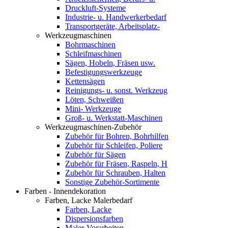
Druckluft-Systeme
Industrie- u. Handwerkerbedarf
Transportgeräte, Arbeitsplatz-
Werkzeugmaschinen
Bohrmaschinen
Schleifmaschinen
Sägen, Hobeln, Fräsen usw.
Befestigungswerkzeuge
Kettensägen
Reinigungs- u. sonst. Werkzeug
Löten, Schweißen
Mini- Werkzeuge
Groß- u. Werkstatt-Maschinen
Werkzeugmaschinen-Zubehör
Zubehör für Bohren, Bohrhilfen
Zubehör für Schleifen, Poliere
Zubehör für Sägen
Zubehör für Fräsen, Raspeln, H
Zubehör für Schrauben, Halten
Sonstige Zubehör-Sortimente
Farben - Innendekoration
Farben, Lacke Malerbedarf
Farben, Lacke
Dispersionsfarben
Maler-Vorarbeiten