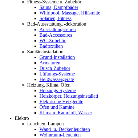
Fitness-Systeme u. Zubehör
Sauna, Dampfbäder
Whirlpool, Massage, Hilfsmitte
Solarien, Fitness
Bad-Aussstattung, -dekoration
Ausstattungsserien
Bad-Accessoires
WC-Zubehör
Badtextilien
Sanitär-Installation
Grund-Installation
Armaturen
Dusch-Zubehör
Lüftungs-Systeme
Heißwassergeräte
Heizung, Klima, Öfen
Heizungs-Systeme
Heizkörper, Heizungsinstallati
Elektrische Heizgeräte
Öfen und Kamine
Klima u. Raumluft, Wasser
Elektro
Leuchten, Lampen
Wand- u. Deckenleuchten
Wohnraum-Leuchten