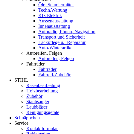
Öle, Schmiermittel
Techn.Wartung
Kfz-Elektrik
Aussenausstattung
Innenausstattung
Autoradio, Phono, Navigation
Transport und Sicherheit
Lackpflege u. -Reparatur
Auto-Winterartikel
Autoreifen, Felgen
Autoreifen, Felgen
Fahrräder
Fahrräder
Fahrrad-Zubehör
STIHL
Rasenbearbeitung
Holzbearbeitung
Zubehör
Staubsauger
Laubbläser
Reinigungsgeräte
Schnäppchen
Service
Kontaktformular
Reklamation