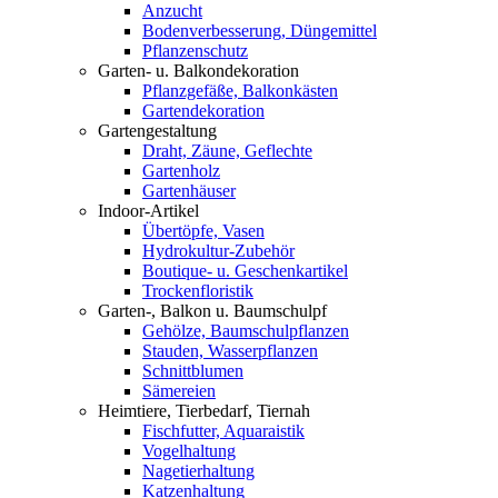
Anzucht
Bodenverbesserung, Düngemittel
Pflanzenschutz
Garten- u. Balkondekoration
Pflanzgefäße, Balkonkästen
Gartendekoration
Gartengestaltung
Draht, Zäune, Geflechte
Gartenholz
Gartenhäuser
Indoor-Artikel
Übertöpfe, Vasen
Hydrokultur-Zubehör
Boutique- u. Geschenkartikel
Trockenfloristik
Garten-, Balkon u. Baumschulpf
Gehölze, Baumschulpflanzen
Stauden, Wasserpflanzen
Schnittblumen
Sämereien
Heimtiere, Tierbedarf, Tiernah
Fischfutter, Aquaraistik
Vogelhaltung
Nagetierhaltung
Katzenhaltung