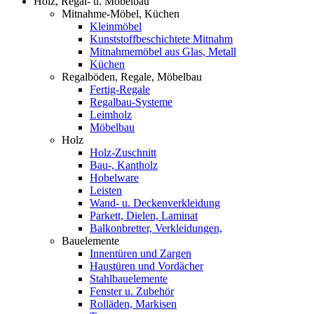
Holz, Regal- u. Möbelbau
Mitnahme-Möbel, Küchen
Kleinmöbel
Kunststoffbeschichtete Mitnahm
Mitnahmemöbel aus Glas, Metall
Küchen
Regalböden, Regale, Möbelbau
Fertig-Regale
Regalbau-Systeme
Leimholz
Möbelbau
Holz
Holz-Zuschnitt
Bau-, Kantholz
Hobelware
Leisten
Wand- u. Deckenverkleidung
Parkett, Dielen, Laminat
Balkonbretter, Verkleidungen,
Bauelemente
Innentüren und Zargen
Haustüren und Vordächer
Stahlbauelemente
Fenster u. Zubehör
Rolläden, Markisen