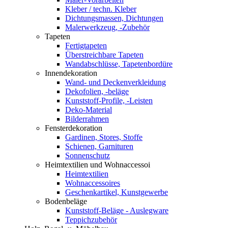
Kleber / techn. Kleber
Dichtungsmassen, Dichtungen
Malerwerkzeug, -Zubehör
Tapeten
Fertigtapeten
Überstreichbare Tapeten
Wandabschlüsse, Tapetenbordüre
Innendekoration
Wand- und Deckenverkleidung
Dekofolien, -beläge
Kunststoff-Profile, -Leisten
Deko-Material
Bilderrahmen
Fensterdekoration
Gardinen, Stores, Stoffe
Schienen, Garnituren
Sonnenschutz
Heimtextilien und Wohnaccessoi
Heimtextilien
Wohnaccessoires
Geschenkartikel, Kunstgewerbe
Bodenbeläge
Kunststoff-Beläge - Auslegware
Teppichzubehör