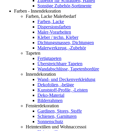
Zubehör für Schrauben, Halten
Sonstige Zubehör-Sortimente
Farben - Innendekoration
Farben, Lacke Malerbedarf
Farben, Lacke
Dispersionsfarben
Maler-Vorarbeiten
Kleber / techn. Kleber
Dichtungsmassen, Dichtungen
Malerwerkzeug, -Zubehör
Tapeten
Fertigtapeten
Überstreichbare Tapeten
Wandabschlüsse, Tapetenbordüre
Innendekoration
Wand- und Deckenverkleidung
Dekofolien, -beläge
Kunststoff-Profile, -Leisten
Deko-Material
Bilderrahmen
Fensterdekoration
Gardinen, Stores, Stoffe
Schienen, Garnituren
Sonnenschutz
Heimtextilien und Wohnaccessoi