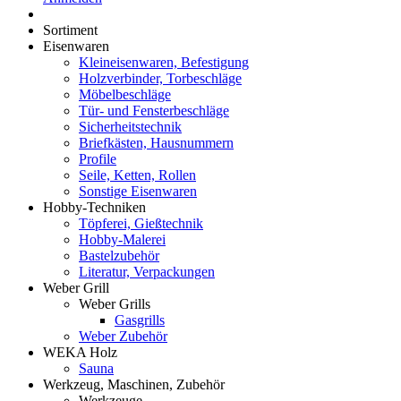
Sortiment
Eisenwaren
Kleineisenwaren, Befestigung
Holzverbinder, Torbeschläge
Möbelbeschläge
Tür- und Fensterbeschläge
Sicherheitstechnik
Briefkästen, Hausnummern
Profile
Seile, Ketten, Rollen
Sonstige Eisenwaren
Hobby-Techniken
Töpferei, Gießtechnik
Hobby-Malerei
Bastelzubehör
Literatur, Verpackungen
Weber Grill
Weber Grills
Gasgrills
Weber Zubehör
WEKA Holz
Sauna
Werkzeug, Maschinen, Zubehör
Werkzeuge