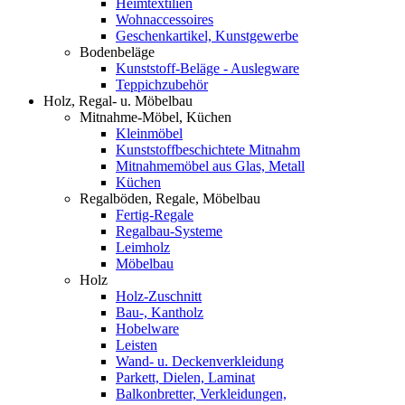
Heimtextilien
Wohnaccessoires
Geschenkartikel, Kunstgewerbe
Bodenbeläge
Kunststoff-Beläge - Auslegware
Teppichzubehör
Holz, Regal- u. Möbelbau
Mitnahme-Möbel, Küchen
Kleinmöbel
Kunststoffbeschichtete Mitnahm
Mitnahmemöbel aus Glas, Metall
Küchen
Regalböden, Regale, Möbelbau
Fertig-Regale
Regalbau-Systeme
Leimholz
Möbelbau
Holz
Holz-Zuschnitt
Bau-, Kantholz
Hobelware
Leisten
Wand- u. Deckenverkleidung
Parkett, Dielen, Laminat
Balkonbretter, Verkleidungen,