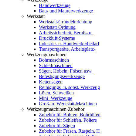
Handwerkzeuge
Bau- und Maurerwerkzeuge
Werkstatt
Werkstatt-Grundeinrichtung
Werkstatt-Ordnung
Arbeitssicherheit, Berufs- u.
Druckluft-Systeme
Industrie- u. Handwerkerbedarf
Transportgeräte, Arbeitsplatz-
Werkzeugmaschinen
Bohrmaschinen
Schleifmaschinen
Sägen, Hobeln, Fräsen usw.
Befestigungswerkzeuge
Kettensägen
Reinigungs- u. sonst. Werkzeug
Löten, Schweißen
Mini- Werkzeuge
Groß- u. Werkstatt-Maschinen
Werkzeugmaschinen-Zubehör
Zubehör für Bohren, Bohrhilfen
Zubehör für Schleifen, Poliere
Zubehör für Sägen
Zubehör für Fräsen, Raspeln, H