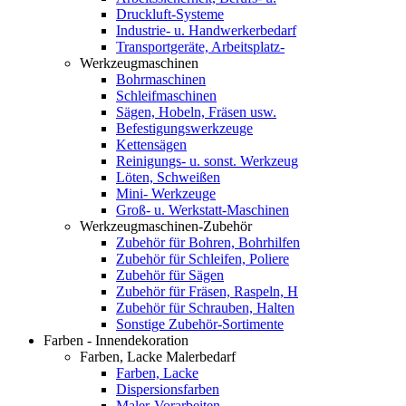
Druckluft-Systeme
Industrie- u. Handwerkerbedarf
Transportgeräte, Arbeitsplatz-
Werkzeugmaschinen
Bohrmaschinen
Schleifmaschinen
Sägen, Hobeln, Fräsen usw.
Befestigungswerkzeuge
Kettensägen
Reinigungs- u. sonst. Werkzeug
Löten, Schweißen
Mini- Werkzeuge
Groß- u. Werkstatt-Maschinen
Werkzeugmaschinen-Zubehör
Zubehör für Bohren, Bohrhilfen
Zubehör für Schleifen, Poliere
Zubehör für Sägen
Zubehör für Fräsen, Raspeln, H
Zubehör für Schrauben, Halten
Sonstige Zubehör-Sortimente
Farben - Innendekoration
Farben, Lacke Malerbedarf
Farben, Lacke
Dispersionsfarben
Maler-Vorarbeiten