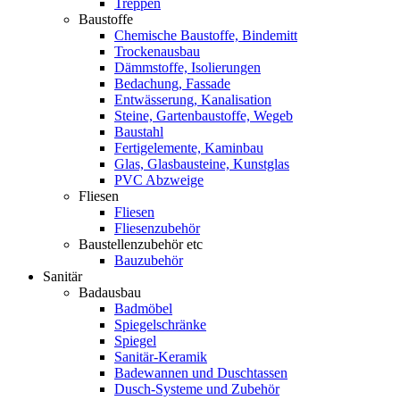
Treppen
Baustoffe
Chemische Baustoffe, Bindemitt
Trockenausbau
Dämmstoffe, Isolierungen
Bedachung, Fassade
Entwässerung, Kanalisation
Steine, Gartenbaustoffe, Wegeb
Baustahl
Fertigelemente, Kaminbau
Glas, Glasbausteine, Kunstglas
PVC Abzweige
Fliesen
Fliesen
Fliesenzubehör
Baustellenzubehör etc
Bauzubehör
Sanitär
Badausbau
Badmöbel
Spiegelschränke
Spiegel
Sanitär-Keramik
Badewannen und Duschtassen
Dusch-Systeme und Zubehör