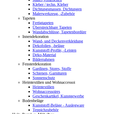
Kleber / techn. Kleber
Dichtungsmassen, Dichtungen
Malerwerkzeug, -Zubehör
Tapeten
Fertigtapeten
Überstreichbare Tapeten
Wandabschlüsse, Tapetenbordüre
Innendekoration
Wand- und Deckenverkleidung
Dekofolien, -beläge
Kunststoff-Profile, -Leisten
Deko-Material
Bilderrahmen
Fensterdekoration
Gardinen, Stores, Stoffe
Schienen, Garnituren
Sonnenschutz
Heimtextilien und Wohnaccessoi
Heimtextilien
Wohnaccessoires
Geschenkartikel, Kunstgewerbe
Bodenbeläge
Kunststoff-Beläge - Auslegware
Teppichzubehör