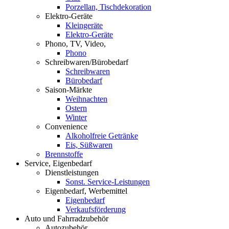
Porzellan, Tischdekoration
Elektro-Geräte
Kleingeräte
Elektro-Geräte
Phono, TV, Video,
Phono
Schreibwaren/Bürobedarf
Schreibwaren
Bürobedarf
Saison-Märkte
Weihnachten
Ostern
Winter
Convenience
Alkoholfreie Getränke
Eis, Süßwaren
Brennstoffe
Service, Eigenbedarf
Dienstleistungen
Sonst. Service-Leistungen
Eigenbedarf, Werbemittel
Eigenbedarf
Verkaufsförderung
Auto und Fahrradzubehör
Autozubehör