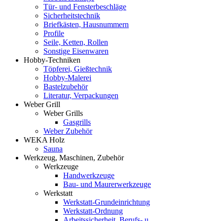
Tür- und Fensterbeschläge
Sicherheitstechnik
Briefkästen, Hausnummern
Profile
Seile, Ketten, Rollen
Sonstige Eisenwaren
Hobby-Techniken
Töpferei, Gießtechnik
Hobby-Malerei
Bastelzubehör
Literatur, Verpackungen
Weber Grill
Weber Grills
Gasgrills
Weber Zubehör
WEKA Holz
Sauna
Werkzeug, Maschinen, Zubehör
Werkzeuge
Handwerkzeuge
Bau- und Maurerwerkzeuge
Werkstatt
Werkstatt-Grundeinrichtung
Werkstatt-Ordnung
Arbeitssicherheit, Berufs- u.