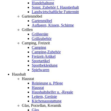
Hundehaltung
Sonst. Zubehör f. Haustierhalt
Landwirtschaftliche Futtermitt
Gartenmöbel
Gartenmöbel
Auflagen, Kissen, Schirme
Grillen
Grillgeräte
Grillzubehör
Camping, Freizeit
Camping
Camping-Zubehör
Freizeit-Artikel
Sportartikel
Sportbekleidung
Spielwaren
Haushalt
Hausrat
Reinigung u. Pflege
Hausrat
Haushaltshelfer u. -Regale
Leitern, Gerüste
Küchenausstattung
Glas, Porzellan, Keramik
Glas