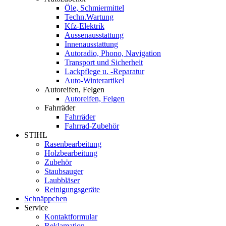
Öle, Schmiermittel
Techn.Wartung
Kfz-Elektrik
Aussenausstattung
Innenausstattung
Autoradio, Phono, Navigation
Transport und Sicherheit
Lackpflege u. -Reparatur
Auto-Winterartikel
Autoreifen, Felgen
Autoreifen, Felgen
Fahrräder
Fahrräder
Fahrrad-Zubehör
STIHL
Rasenbearbeitung
Holzbearbeitung
Zubehör
Staubsauger
Laubbläser
Reinigungsgeräte
Schnäppchen
Service
Kontaktformular
Reklamation