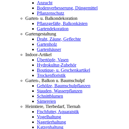
Anzucht
Bodenverbesserung, Düngemittel
Pflanzenschutz
Garten- u. Balkondekoration
Pflanzgefäße, Balkonkästen
Gartendekoration
Gartengestaltung
Draht, Zäune, Geflechte
Gartenholz
Gartenhäuser
Indoor-Artikel
Übertöpfe, Vasen
Hydrokultur-Zubehör
Boutique- u. Geschenkartikel
Trockenfloristik
Garten-, Balkon u. Baumschulpf
Gehölze, Baumschulpflanzen
Stauden, Wasserpflanzen
Schnittblumen
Sämereien
Heimtiere, Tierbedarf, Tiernah
Fischfutter, Aquaraistik
Vogelhaltung
Nagetierhaltung
Katzenhaltung