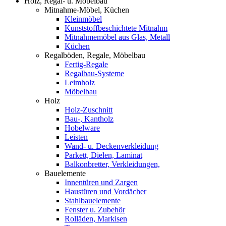
Holz, Regal- u. Möbelbau
Mitnahme-Möbel, Küchen
Kleinmöbel
Kunststoffbeschichtete Mitnahm
Mitnahmemöbel aus Glas, Metall
Küchen
Regalböden, Regale, Möbelbau
Fertig-Regale
Regalbau-Systeme
Leimholz
Möbelbau
Holz
Holz-Zuschnitt
Bau-, Kantholz
Hobelware
Leisten
Wand- u. Deckenverkleidung
Parkett, Dielen, Laminat
Balkonbretter, Verkleidungen,
Bauelemente
Innentüren und Zargen
Haustüren und Vordächer
Stahlbauelemente
Fenster u. Zubehör
Rolläden, Markisen