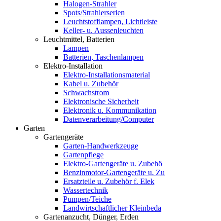
Halogen-Strahler
Spots/Strahlerserien
Leuchtstofflampen, Lichtleiste
Keller- u. Aussenleuchten
Leuchtmittel, Batterien
Lampen
Batterien, Taschenlampen
Elektro-Installation
Elektro-Installationsmaterial
Kabel u. Zubehör
Schwachstrom
Elektronische Sicherheit
Elektronik u. Kommunikation
Datenverarbeitung/Computer
Garten
Gartengeräte
Garten-Handwerkzeuge
Gartenpflege
Elektro-Gartengeräte u. Zubehö
Benzinmotor-Gartengeräte u. Zu
Ersatzteile u. Zubehör f. Elek
Wassertechnik
Pumpen/Teiche
Landwirtschaftlicher Kleinbeda
Gartenanzucht, Dünger, Erden