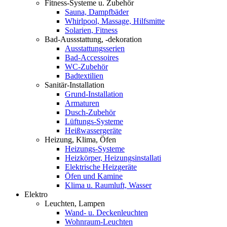
Fitness-Systeme u. Zubehör
Sauna, Dampfbäder
Whirlpool, Massage, Hilfsmitte
Solarien, Fitness
Bad-Aussstattung, -dekoration
Ausstattungsserien
Bad-Accessoires
WC-Zubehör
Badtextilien
Sanitär-Installation
Grund-Installation
Armaturen
Dusch-Zubehör
Lüftungs-Systeme
Heißwassergeräte
Heizung, Klima, Öfen
Heizungs-Systeme
Heizkörper, Heizungsinstallati
Elektrische Heizgeräte
Öfen und Kamine
Klima u. Raumluft, Wasser
Elektro
Leuchten, Lampen
Wand- u. Deckenleuchten
Wohnraum-Leuchten