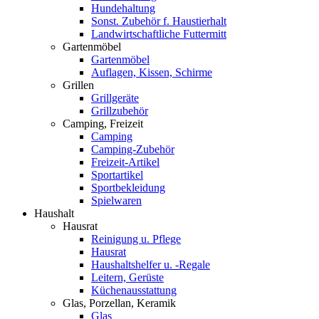
Hundehaltung
Sonst. Zubehör f. Haustierhalt
Landwirtschaftliche Futtermitt
Gartenmöbel
Gartenmöbel
Auflagen, Kissen, Schirme
Grillen
Grillgeräte
Grillzubehör
Camping, Freizeit
Camping
Camping-Zubehör
Freizeit-Artikel
Sportartikel
Sportbekleidung
Spielwaren
Haushalt
Hausrat
Reinigung u. Pflege
Hausrat
Haushaltshelfer u. -Regale
Leitern, Gerüste
Küchenausstattung
Glas, Porzellan, Keramik
Glas