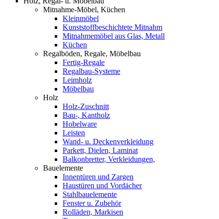
Holz, Regal- u. Möbelbau
Mitnahme-Möbel, Küchen
Kleinmöbel
Kunststoffbeschichtete Mitnahm
Mitnahmemöbel aus Glas, Metall
Küchen
Regalböden, Regale, Möbelbau
Fertig-Regale
Regalbau-Systeme
Leimholz
Möbelbau
Holz
Holz-Zuschnitt
Bau-, Kantholz
Hobelware
Leisten
Wand- u. Deckenverkleidung
Parkett, Dielen, Laminat
Balkonbretter, Verkleidungen,
Bauelemente
Innentüren und Zargen
Haustüren und Vordächer
Stahlbauelemente
Fenster u. Zubehör
Rolläden, Markisen