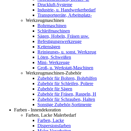
Druckluft-Systeme
Industrie- u. Handwerkerbedarf
Transportgeräte, Arbeitsplatz-
Werkzeugmaschinen
Bohrmaschinen
Schleifmaschinen
Sägen, Hobeln, Fräsen usw.
Befestigungswerkzeuge
Kettensägen
Reinigungs- u. sonst. Werkzeug
Löten, Schweißen
Mini- Werkzeuge
Groß- u. Werkstatt-Maschinen
Werkzeugmaschinen-Zubehör
Zubehör für Bohren, Bohrhilfen
Zubehör für Schleifen, Poliere
Zubehör für Sägen
Zubehör für Fräsen, Raspeln, H
Zubehör für Schrauben, Halten
Sonstige Zubehör-Sortimente
Farben - Innendekoration
Farben, Lacke Malerbedarf
Farben, Lacke
Dispersionsfarben
Maler-Vorarbeiten