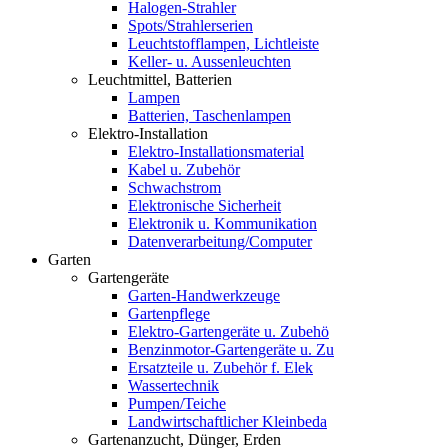
Halogen-Strahler
Spots/Strahlerserien
Leuchtstofflampen, Lichtleiste
Keller- u. Aussenleuchten
Leuchtmittel, Batterien
Lampen
Batterien, Taschenlampen
Elektro-Installation
Elektro-Installationsmaterial
Kabel u. Zubehör
Schwachstrom
Elektronische Sicherheit
Elektronik u. Kommunikation
Datenverarbeitung/Computer
Garten
Gartengeräte
Garten-Handwerkzeuge
Gartenpflege
Elektro-Gartengeräte u. Zubehö
Benzinmotor-Gartengeräte u. Zu
Ersatzteile u. Zubehör f. Elek
Wassertechnik
Pumpen/Teiche
Landwirtschaftlicher Kleinbeda
Gartenanzucht, Dünger, Erden