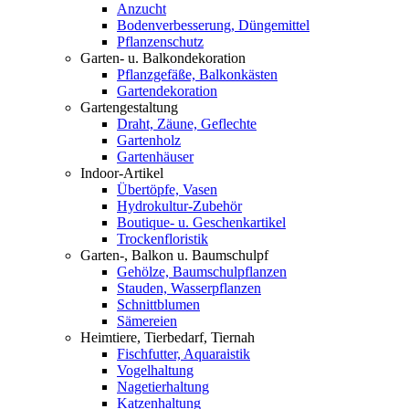
Anzucht
Bodenverbesserung, Düngemittel
Pflanzenschutz
Garten- u. Balkondekoration
Pflanzgefäße, Balkonkästen
Gartendekoration
Gartengestaltung
Draht, Zäune, Geflechte
Gartenholz
Gartenhäuser
Indoor-Artikel
Übertöpfe, Vasen
Hydrokultur-Zubehör
Boutique- u. Geschenkartikel
Trockenfloristik
Garten-, Balkon u. Baumschulpf
Gehölze, Baumschulpflanzen
Stauden, Wasserpflanzen
Schnittblumen
Sämereien
Heimtiere, Tierbedarf, Tiernah
Fischfutter, Aquaraistik
Vogelhaltung
Nagetierhaltung
Katzenhaltung