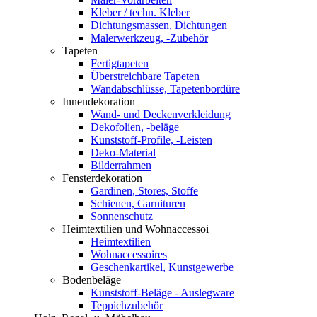
Kleber / techn. Kleber
Dichtungsmassen, Dichtungen
Malerwerkzeug, -Zubehör
Tapeten
Fertigtapeten
Überstreichbare Tapeten
Wandabschlüsse, Tapetenbordüre
Innendekoration
Wand- und Deckenverkleidung
Dekofolien, -beläge
Kunststoff-Profile, -Leisten
Deko-Material
Bilderrahmen
Fensterdekoration
Gardinen, Stores, Stoffe
Schienen, Garnituren
Sonnenschutz
Heimtextilien und Wohnaccessoi
Heimtextilien
Wohnaccessoires
Geschenkartikel, Kunstgewerbe
Bodenbeläge
Kunststoff-Beläge - Auslegware
Teppichzubehör