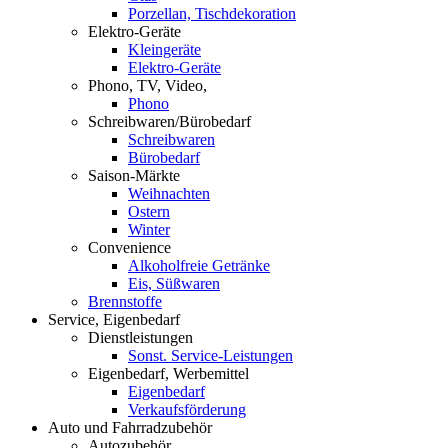
Porzellan, Tischdekoration
Elektro-Geräte
Kleingeräte
Elektro-Geräte
Phono, TV, Video,
Phono
Schreibwaren/Bürobedarf
Schreibwaren
Bürobedarf
Saison-Märkte
Weihnachten
Ostern
Winter
Convenience
Alkoholfreie Getränke
Eis, Süßwaren
Brennstoffe
Service, Eigenbedarf
Dienstleistungen
Sonst. Service-Leistungen
Eigenbedarf, Werbemittel
Eigenbedarf
Verkaufsförderung
Auto und Fahrradzubehör
Autozubehör