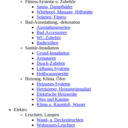
Fitness-Systeme u. Zubehör
Sauna, Dampfbäder
Whirlpool, Massage, Hilfsmitte
Solarien, Fitness
Bad-Aussstattung, -dekoration
Ausstattungsserien
Bad-Accessoires
WC-Zubehör
Badtextilien
Sanitär-Installation
Grund-Installation
Armaturen
Dusch-Zubehör
Lüftungs-Systeme
Heißwassergeräte
Heizung, Klima, Öfen
Heizungs-Systeme
Heizkörper, Heizungsinstallati
Elektrische Heizgeräte
Öfen und Kamine
Klima u. Raumluft, Wasser
Elektro
Leuchten, Lampen
Wand- u. Deckenleuchten
Wohnraum-Leuchten