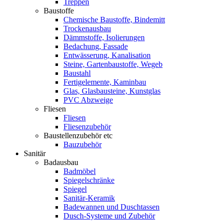
Treppen
Baustoffe
Chemische Baustoffe, Bindemitt
Trockenausbau
Dämmstoffe, Isolierungen
Bedachung, Fassade
Entwässerung, Kanalisation
Steine, Gartenbaustoffe, Wegeb
Baustahl
Fertigelemente, Kaminbau
Glas, Glasbausteine, Kunstglas
PVC Abzweige
Fliesen
Fliesen
Fliesenzubehör
Baustellenzubehör etc
Bauzubehör
Sanitär
Badausbau
Badmöbel
Spiegelschränke
Spiegel
Sanitär-Keramik
Badewannen und Duschtassen
Dusch-Systeme und Zubehör