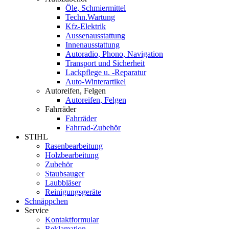
Öle, Schmiermittel
Techn.Wartung
Kfz-Elektrik
Aussenausstattung
Innenausstattung
Autoradio, Phono, Navigation
Transport und Sicherheit
Lackpflege u. -Reparatur
Auto-Winterartikel
Autoreifen, Felgen
Autoreifen, Felgen
Fahrräder
Fahrräder
Fahrrad-Zubehör
STIHL
Rasenbearbeitung
Holzbearbeitung
Zubehör
Staubsauger
Laubbläser
Reinigungsgeräte
Schnäppchen
Service
Kontaktformular
Reklamation