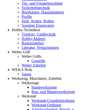
Tür- und Fensterbeschläge
Sicherheitstechnik
Briefkästen, Hausnummern
Profile
Seile, Ketten, Rollen
Sonstige Eisenwaren
Hobby-Techniken
Töpferei, Gießtechnik
Hobby-Malerei
Bastelzubehör
Literatur, Verpackungen
Weber Grill
Weber Grills
Gasgrills
Weber Zubehör
WEKA Holz
Sauna
Werkzeug, Maschinen, Zubehör
Werkzeuge
Handwerkzeuge
Bau- und Maurerwerkzeuge
Werkstatt
Werkstatt-Grundeinrichtung
Werkstatt-Ordnung
Arbeitssicherheit, Berufs- u.