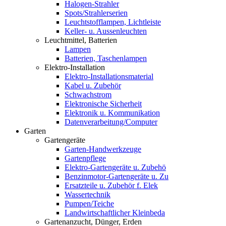
Halogen-Strahler
Spots/Strahlerserien
Leuchtstofflampen, Lichtleiste
Keller- u. Aussenleuchten
Leuchtmittel, Batterien
Lampen
Batterien, Taschenlampen
Elektro-Installation
Elektro-Installationsmaterial
Kabel u. Zubehör
Schwachstrom
Elektronische Sicherheit
Elektronik u. Kommunikation
Datenverarbeitung/Computer
Garten
Gartengeräte
Garten-Handwerkzeuge
Gartenpflege
Elektro-Gartengeräte u. Zubehö
Benzinmotor-Gartengeräte u. Zu
Ersatzteile u. Zubehör f. Elek
Wassertechnik
Pumpen/Teiche
Landwirtschaftlicher Kleinbeda
Gartenanzucht, Dünger, Erden