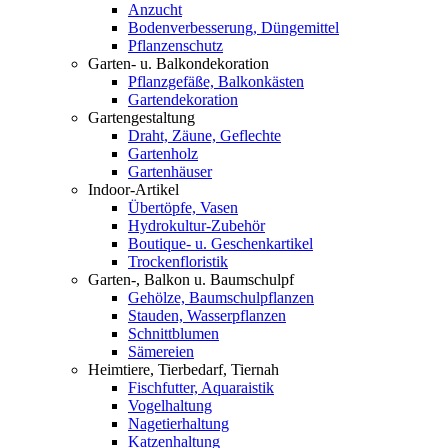
Anzucht
Bodenverbesserung, Düngemittel
Pflanzenschutz
Garten- u. Balkondekoration
Pflanzgefäße, Balkonkästen
Gartendekoration
Gartengestaltung
Draht, Zäune, Geflechte
Gartenholz
Gartenhäuser
Indoor-Artikel
Übertöpfe, Vasen
Hydrokultur-Zubehör
Boutique- u. Geschenkartikel
Trockenfloristik
Garten-, Balkon u. Baumschulpf
Gehölze, Baumschulpflanzen
Stauden, Wasserpflanzen
Schnittblumen
Sämereien
Heimtiere, Tierbedarf, Tiernah
Fischfutter, Aquaraistik
Vogelhaltung
Nagetierhaltung
Katzenhaltung