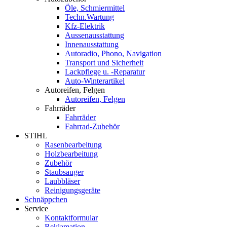
Öle, Schmiermittel
Techn.Wartung
Kfz-Elektrik
Aussenausstattung
Innenausstattung
Autoradio, Phono, Navigation
Transport und Sicherheit
Lackpflege u. -Reparatur
Auto-Winterartikel
Autoreifen, Felgen
Autoreifen, Felgen
Fahrräder
Fahrräder
Fahrrad-Zubehör
STIHL
Rasenbearbeitung
Holzbearbeitung
Zubehör
Staubsauger
Laubbläser
Reinigungsgeräte
Schnäppchen
Service
Kontaktformular
Reklamation