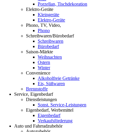
Porzellan, Tischdekoration
Elektro-Geräte
Kleingeräte
Elektro-Geräte
Phono, TV, Video,
Phono
Schreibwaren/Bürobedarf
Schreibwaren
Bürobedarf
Saison-Märkte
Weihnachten
Ostern
Winter
Convenience
Alkoholfreie Getränke
Eis, Süßwaren
Brennstoffe
Service, Eigenbedarf
Dienstleistungen
Sonst. Service-Leistungen
Eigenbedarf, Werbemittel
Eigenbedarf
Verkaufsförderung
Auto und Fahrradzubehör
Autozubehör