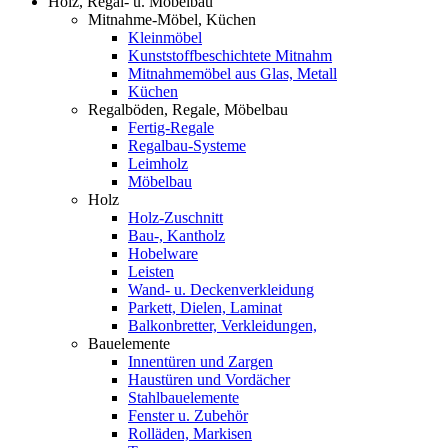
Holz, Regal- u. Möbelbau
Mitnahme-Möbel, Küchen
Kleinmöbel
Kunststoffbeschichtete Mitnahm
Mitnahmemöbel aus Glas, Metall
Küchen
Regalböden, Regale, Möbelbau
Fertig-Regale
Regalbau-Systeme
Leimholz
Möbelbau
Holz
Holz-Zuschnitt
Bau-, Kantholz
Hobelware
Leisten
Wand- u. Deckenverkleidung
Parkett, Dielen, Laminat
Balkonbretter, Verkleidungen,
Bauelemente
Innentüren und Zargen
Haustüren und Vordächer
Stahlbauelemente
Fenster u. Zubehör
Rolläden, Markisen