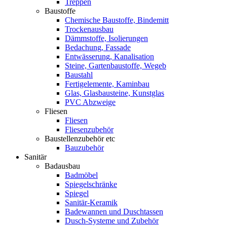
Treppen
Baustoffe
Chemische Baustoffe, Bindemitt
Trockenausbau
Dämmstoffe, Isolierungen
Bedachung, Fassade
Entwässerung, Kanalisation
Steine, Gartenbaustoffe, Wegeb
Baustahl
Fertigelemente, Kaminbau
Glas, Glasbausteine, Kunstglas
PVC Abzweige
Fliesen
Fliesen
Fliesenzubehör
Baustellenzubehör etc
Bauzubehör
Sanitär
Badausbau
Badmöbel
Spiegelschränke
Spiegel
Sanitär-Keramik
Badewannen und Duschtassen
Dusch-Systeme und Zubehör