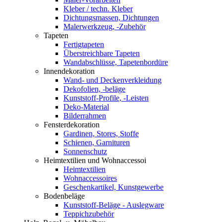
Kleber / techn. Kleber
Dichtungsmassen, Dichtungen
Malerwerkzeug, -Zubehör
Tapeten
Fertigtapeten
Überstreichbare Tapeten
Wandabschlüsse, Tapetenbordüre
Innendekoration
Wand- und Deckenverkleidung
Dekofolien, -beläge
Kunststoff-Profile, -Leisten
Deko-Material
Bilderrahmen
Fensterdekoration
Gardinen, Stores, Stoffe
Schienen, Garnituren
Sonnenschutz
Heimtextilien und Wohnaccessoi
Heimtextilien
Wohnaccessoires
Geschenkartikel, Kunstgewerbe
Bodenbeläge
Kunststoff-Beläge - Auslegware
Teppichzubehör