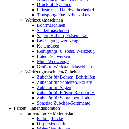
Druckluft-Systeme
Industrie- u. Handwerkerbedarf
Transportgeräte, Arbeitsplatz-
Werkzeugmaschinen
Bohrmaschinen
Schleifmaschinen
Sägen, Hobeln, Fräsen usw.
Befestigungswerkzeuge
Kettensägen
Reinigungs- u. sonst. Werkzeug
Löten, Schweißen
Mini- Werkzeuge
Groß- u. Werkstatt-Maschinen
Werkzeugmaschinen-Zubehör
Zubehör für Bohren, Bohrhilfen
Zubehör für Schleifen, Poliere
Zubehör für Sägen
Zubehör für Fräsen, Raspeln, H
Zubehör für Schrauben, Halten
Sonstige Zubehör-Sortimente
Farben - Innendekoration
Farben, Lacke Malerbedarf
Farben, Lacke
Dispersionsfarben
Maler-Vorarbeiten