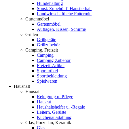
Hundehaltung
Sonst. Zubehör f. Haustierhalt
Landwirtschaftliche Futtermitt
Gartenmöbel
Gartenmöbel
Auflagen, Kissen, Schirme
Grillen
Grillgeräte
Grillzubehör
Camping, Freizeit
Camping
Camping-Zubehör
Freizeit-Artikel
Sportartikel
Sportbekleidung
Spielwaren
Haushalt
Hausrat
Reinigung u. Pflege
Hausrat
Haushaltshelfer u. -Regale
Leitern, Gerüste
Küchenausstattung
Glas, Porzellan, Keramik
Glas