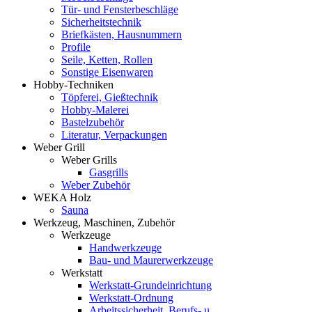
Tür- und Fensterbeschläge
Sicherheitstechnik
Briefkästen, Hausnummern
Profile
Seile, Ketten, Rollen
Sonstige Eisenwaren
Hobby-Techniken
Töpferei, Gießtechnik
Hobby-Malerei
Bastelzubehör
Literatur, Verpackungen
Weber Grill
Weber Grills
Gasgrills
Weber Zubehör
WEKA Holz
Sauna
Werkzeug, Maschinen, Zubehör
Werkzeuge
Handwerkzeuge
Bau- und Maurerwerkzeuge
Werkstatt
Werkstatt-Grundeinrichtung
Werkstatt-Ordnung
Arbeitssicherheit, Berufs- u.