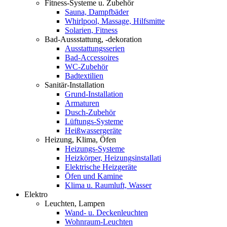
Fitness-Systeme u. Zubehör
Sauna, Dampfbäder
Whirlpool, Massage, Hilfsmitte
Solarien, Fitness
Bad-Aussstattung, -dekoration
Ausstattungsserien
Bad-Accessoires
WC-Zubehör
Badtextilien
Sanitär-Installation
Grund-Installation
Armaturen
Dusch-Zubehör
Lüftungs-Systeme
Heißwassergeräte
Heizung, Klima, Öfen
Heizungs-Systeme
Heizkörper, Heizungsinstallati
Elektrische Heizgeräte
Öfen und Kamine
Klima u. Raumluft, Wasser
Elektro
Leuchten, Lampen
Wand- u. Deckenleuchten
Wohnraum-Leuchten