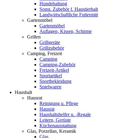
Hundehaltung
Sonst. Zubehör f. Haustierhalt
Landwirtschaftliche Futtermitt
Gartenmöbel
Gartenmöbel
Auflagen, Kissen, Schirme
Grillen
Grillgeräte
Grillzubehör
Camping, Freizeit
Camping
Camping-Zubehör
Freizeit-Artikel
Sportartikel
Sportbekleidung
Spielwaren
Haushalt
Hausrat
Reinigung u. Pflege
Hausrat
Haushaltshelfer u. -Regale
Leitern, Gerüste
Küchenausstattung
Glas, Porzellan, Keramik
Glas