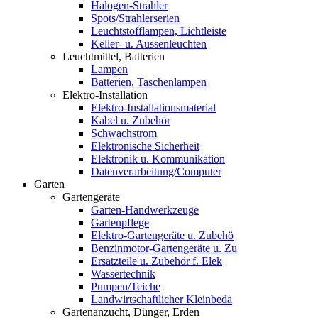
Halogen-Strahler
Spots/Strahlerserien
Leuchtstofflampen, Lichtleiste
Keller- u. Aussenleuchten
Leuchtmittel, Batterien
Lampen
Batterien, Taschenlampen
Elektro-Installation
Elektro-Installationsmaterial
Kabel u. Zubehör
Schwachstrom
Elektronische Sicherheit
Elektronik u. Kommunikation
Datenverarbeitung/Computer
Garten
Gartengeräte
Garten-Handwerkzeuge
Gartenpflege
Elektro-Gartengeräte u. Zubehö
Benzinmotor-Gartengeräte u. Zu
Ersatzteile u. Zubehör f. Elek
Wassertechnik
Pumpen/Teiche
Landwirtschaftlicher Kleinbeda
Gartenanzucht, Dünger, Erden