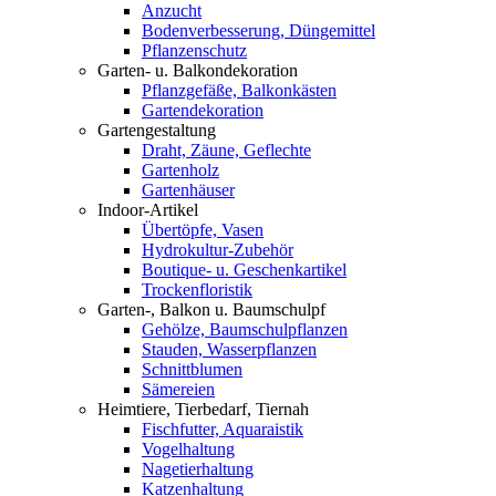
Anzucht
Bodenverbesserung, Düngemittel
Pflanzenschutz
Garten- u. Balkondekoration
Pflanzgefäße, Balkonkästen
Gartendekoration
Gartengestaltung
Draht, Zäune, Geflechte
Gartenholz
Gartenhäuser
Indoor-Artikel
Übertöpfe, Vasen
Hydrokultur-Zubehör
Boutique- u. Geschenkartikel
Trockenfloristik
Garten-, Balkon u. Baumschulpf
Gehölze, Baumschulpflanzen
Stauden, Wasserpflanzen
Schnittblumen
Sämereien
Heimtiere, Tierbedarf, Tiernah
Fischfutter, Aquaraistik
Vogelhaltung
Nagetierhaltung
Katzenhaltung