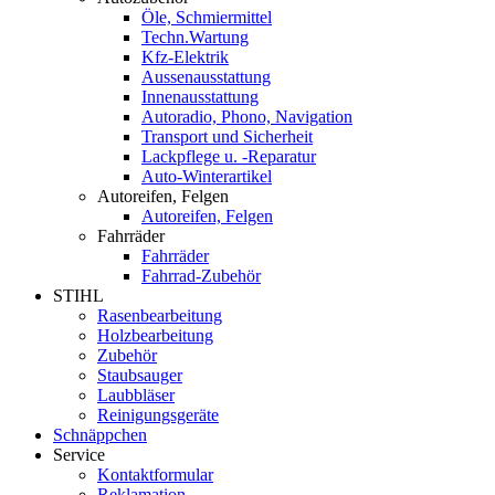
Öle, Schmiermittel
Techn.Wartung
Kfz-Elektrik
Aussenausstattung
Innenausstattung
Autoradio, Phono, Navigation
Transport und Sicherheit
Lackpflege u. -Reparatur
Auto-Winterartikel
Autoreifen, Felgen
Autoreifen, Felgen
Fahrräder
Fahrräder
Fahrrad-Zubehör
STIHL
Rasenbearbeitung
Holzbearbeitung
Zubehör
Staubsauger
Laubbläser
Reinigungsgeräte
Schnäppchen
Service
Kontaktformular
Reklamation