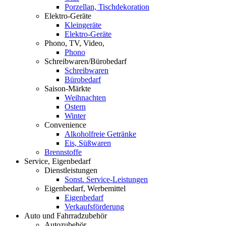
Porzellan, Tischdekoration
Elektro-Geräte
Kleingeräte
Elektro-Geräte
Phono, TV, Video,
Phono
Schreibwaren/Bürobedarf
Schreibwaren
Bürobedarf
Saison-Märkte
Weihnachten
Ostern
Winter
Convenience
Alkoholfreie Getränke
Eis, Süßwaren
Brennstoffe
Service, Eigenbedarf
Dienstleistungen
Sonst. Service-Leistungen
Eigenbedarf, Werbemittel
Eigenbedarf
Verkaufsförderung
Auto und Fahrradzubehör
Autozubehör