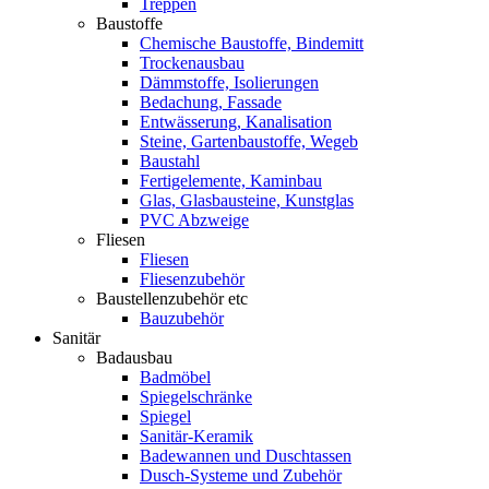
Treppen
Baustoffe
Chemische Baustoffe, Bindemitt
Trockenausbau
Dämmstoffe, Isolierungen
Bedachung, Fassade
Entwässerung, Kanalisation
Steine, Gartenbaustoffe, Wegeb
Baustahl
Fertigelemente, Kaminbau
Glas, Glasbausteine, Kunstglas
PVC Abzweige
Fliesen
Fliesen
Fliesenzubehör
Baustellenzubehör etc
Bauzubehör
Sanitär
Badausbau
Badmöbel
Spiegelschränke
Spiegel
Sanitär-Keramik
Badewannen und Duschtassen
Dusch-Systeme und Zubehör