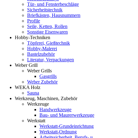
Tür- und Fensterbeschläge
Sicherheitstechnik
Briefkästen, Hausnummern
Profile
Seile, Ketten, Rollen
Sonstige Eisenwaren
Hobby-Techniken
Töpferei, Gießtechnik
Hobby-Malerei
Bastelzubehör
Literatur, Verpackungen
Weber Grill
Weber Grills
Gasgrills
Weber Zubehör
WEKA Holz
Sauna
Werkzeug, Maschinen, Zubehör
Werkzeuge
Handwerkzeuge
Bau- und Maurerwerkzeuge
Werkstatt
Werkstatt-Grundeinrichtung
Werkstatt-Ordnung
Arbeitssicherheit, Berufs- u.