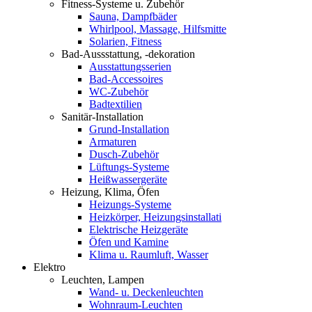
Fitness-Systeme u. Zubehör
Sauna, Dampfbäder
Whirlpool, Massage, Hilfsmitte
Solarien, Fitness
Bad-Aussstattung, -dekoration
Ausstattungsserien
Bad-Accessoires
WC-Zubehör
Badtextilien
Sanitär-Installation
Grund-Installation
Armaturen
Dusch-Zubehör
Lüftungs-Systeme
Heißwassergeräte
Heizung, Klima, Öfen
Heizungs-Systeme
Heizkörper, Heizungsinstallati
Elektrische Heizgeräte
Öfen und Kamine
Klima u. Raumluft, Wasser
Elektro
Leuchten, Lampen
Wand- u. Deckenleuchten
Wohnraum-Leuchten