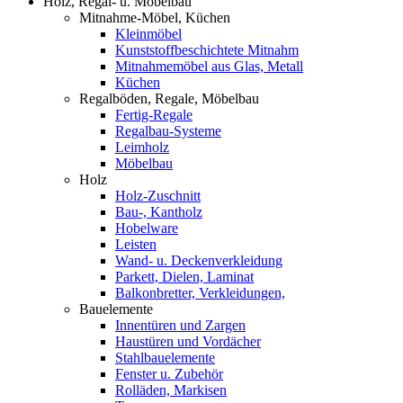
Holz, Regal- u. Möbelbau
Mitnahme-Möbel, Küchen
Kleinmöbel
Kunststoffbeschichtete Mitnahm
Mitnahmemöbel aus Glas, Metall
Küchen
Regalböden, Regale, Möbelbau
Fertig-Regale
Regalbau-Systeme
Leimholz
Möbelbau
Holz
Holz-Zuschnitt
Bau-, Kantholz
Hobelware
Leisten
Wand- u. Deckenverkleidung
Parkett, Dielen, Laminat
Balkonbretter, Verkleidungen,
Bauelemente
Innentüren und Zargen
Haustüren und Vordächer
Stahlbauelemente
Fenster u. Zubehör
Rolläden, Markisen