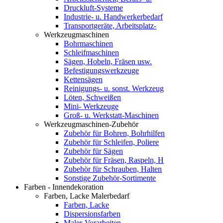
Druckluft-Systeme
Industrie- u. Handwerkerbedarf
Transportgeräte, Arbeitsplatz-
Werkzeugmaschinen
Bohrmaschinen
Schleifmaschinen
Sägen, Hobeln, Fräsen usw.
Befestigungswerkzeuge
Kettensägen
Reinigungs- u. sonst. Werkzeug
Löten, Schweißen
Mini- Werkzeuge
Groß- u. Werkstatt-Maschinen
Werkzeugmaschinen-Zubehör
Zubehör für Bohren, Bohrhilfen
Zubehör für Schleifen, Poliere
Zubehör für Sägen
Zubehör für Fräsen, Raspeln, H
Zubehör für Schrauben, Halten
Sonstige Zubehör-Sortimente
Farben - Innendekoration
Farben, Lacke Malerbedarf
Farben, Lacke
Dispersionsfarben
Maler-Vorarbeiten