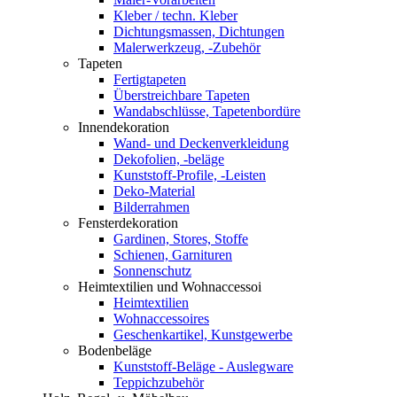
Kleber / techn. Kleber
Dichtungsmassen, Dichtungen
Malerwerkzeug, -Zubehör
Tapeten
Fertigtapeten
Überstreichbare Tapeten
Wandabschlüsse, Tapetenbordüre
Innendekoration
Wand- und Deckenverkleidung
Dekofolien, -beläge
Kunststoff-Profile, -Leisten
Deko-Material
Bilderrahmen
Fensterdekoration
Gardinen, Stores, Stoffe
Schienen, Garnituren
Sonnenschutz
Heimtextilien und Wohnaccessoi
Heimtextilien
Wohnaccessoires
Geschenkartikel, Kunstgewerbe
Bodenbeläge
Kunststoff-Beläge - Auslegware
Teppichzubehör