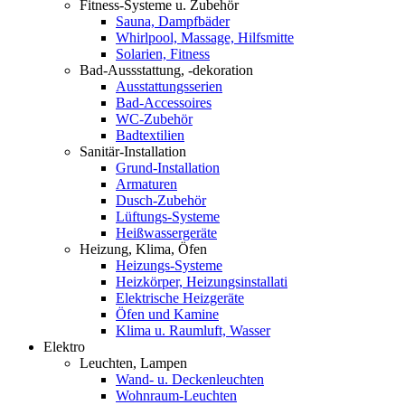
Fitness-Systeme u. Zubehör
Sauna, Dampfbäder
Whirlpool, Massage, Hilfsmitte
Solarien, Fitness
Bad-Aussstattung, -dekoration
Ausstattungsserien
Bad-Accessoires
WC-Zubehör
Badtextilien
Sanitär-Installation
Grund-Installation
Armaturen
Dusch-Zubehör
Lüftungs-Systeme
Heißwassergeräte
Heizung, Klima, Öfen
Heizungs-Systeme
Heizkörper, Heizungsinstallati
Elektrische Heizgeräte
Öfen und Kamine
Klima u. Raumluft, Wasser
Elektro
Leuchten, Lampen
Wand- u. Deckenleuchten
Wohnraum-Leuchten