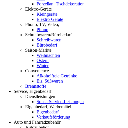
Porzellan, Tischdekoration
Elektro-Geräte
Kleingeräte
Elektro-Geräte
Phono, TV, Video,
Phono
Schreibwaren/Bürobedarf
Schreibwaren
Bürobedarf
Saison-Märkte
Weihnachten
Ostern
Winter
Convenience
Alkoholfreie Getränke
Eis, Süßwaren
Brennstoffe
Service, Eigenbedarf
Dienstleistungen
Sonst. Service-Leistungen
Eigenbedarf, Werbemittel
Eigenbedarf
Verkaufsförderung
Auto und Fahrradzubehör
Autozubehör