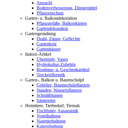
Anzucht
Bodenverbesserung, Düngemittel
Pflanzenschutz
Garten- u. Balkondekoration
Pflanzgefäße, Balkonkästen
Gartendekoration
Gartengestaltung
Draht, Zäune, Geflechte
Gartenholz
Gartenhäuser
Indoor-Artikel
Übertöpfe, Vasen
Hydrokultur-Zubehör
Boutique- u. Geschenkartikel
Trockenfloristik
Garten-, Balkon u. Baumschulpf
Gehölze, Baumschulpflanzen
Stauden, Wasserpflanzen
Schnittblumen
Sämereien
Heimtiere, Tierbedarf, Tiernah
Fischfutter, Aquaraistik
Vogelhaltung
Nagetierhaltung
Katzenhaltung