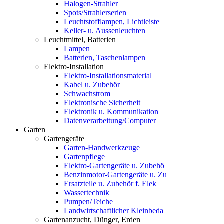
Halogen-Strahler
Spots/Strahlerserien
Leuchtstofflampen, Lichtleiste
Keller- u. Aussenleuchten
Leuchtmittel, Batterien
Lampen
Batterien, Taschenlampen
Elektro-Installation
Elektro-Installationsmaterial
Kabel u. Zubehör
Schwachstrom
Elektronische Sicherheit
Elektronik u. Kommunikation
Datenverarbeitung/Computer
Garten
Gartengeräte
Garten-Handwerkzeuge
Gartenpflege
Elektro-Gartengeräte u. Zubehö
Benzinmotor-Gartengeräte u. Zu
Ersatzteile u. Zubehör f. Elek
Wassertechnik
Pumpen/Teiche
Landwirtschaftlicher Kleinbeda
Gartenanzucht, Dünger, Erden