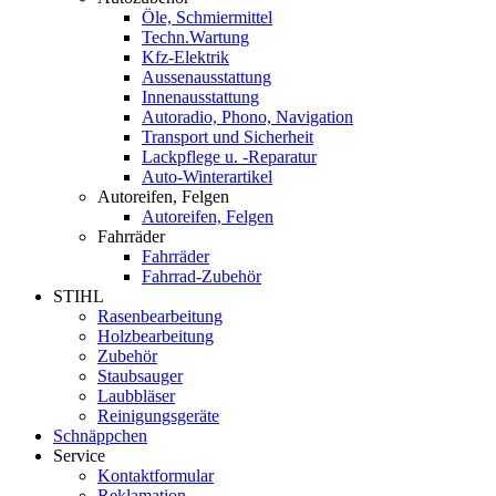
Öle, Schmiermittel
Techn.Wartung
Kfz-Elektrik
Aussenausstattung
Innenausstattung
Autoradio, Phono, Navigation
Transport und Sicherheit
Lackpflege u. -Reparatur
Auto-Winterartikel
Autoreifen, Felgen
Autoreifen, Felgen
Fahrräder
Fahrräder
Fahrrad-Zubehör
STIHL
Rasenbearbeitung
Holzbearbeitung
Zubehör
Staubsauger
Laubbläser
Reinigungsgeräte
Schnäppchen
Service
Kontaktformular
Reklamation