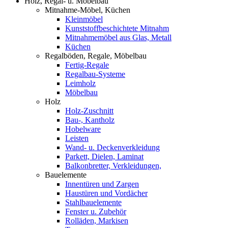
Holz, Regal- u. Möbelbau
Mitnahme-Möbel, Küchen
Kleinmöbel
Kunststoffbeschichtete Mitnahm
Mitnahmemöbel aus Glas, Metall
Küchen
Regalböden, Regale, Möbelbau
Fertig-Regale
Regalbau-Systeme
Leimholz
Möbelbau
Holz
Holz-Zuschnitt
Bau-, Kantholz
Hobelware
Leisten
Wand- u. Deckenverkleidung
Parkett, Dielen, Laminat
Balkonbretter, Verkleidungen,
Bauelemente
Innentüren und Zargen
Haustüren und Vordächer
Stahlbauelemente
Fenster u. Zubehör
Rolläden, Markisen