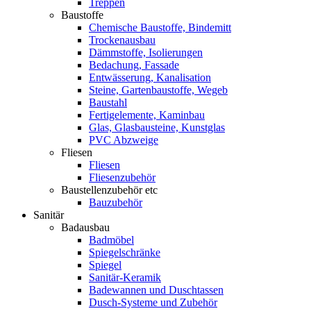
Treppen
Baustoffe
Chemische Baustoffe, Bindemitt
Trockenausbau
Dämmstoffe, Isolierungen
Bedachung, Fassade
Entwässerung, Kanalisation
Steine, Gartenbaustoffe, Wegeb
Baustahl
Fertigelemente, Kaminbau
Glas, Glasbausteine, Kunstglas
PVC Abzweige
Fliesen
Fliesen
Fliesenzubehör
Baustellenzubehör etc
Bauzubehör
Sanitär
Badausbau
Badmöbel
Spiegelschränke
Spiegel
Sanitär-Keramik
Badewannen und Duschtassen
Dusch-Systeme und Zubehör