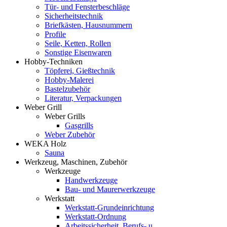
Tür- und Fensterbeschläge
Sicherheitstechnik
Briefkästen, Hausnummern
Profile
Seile, Ketten, Rollen
Sonstige Eisenwaren
Hobby-Techniken
Töpferei, Gießtechnik
Hobby-Malerei
Bastelzubehör
Literatur, Verpackungen
Weber Grill
Weber Grills
Gasgrills
Weber Zubehör
WEKA Holz
Sauna
Werkzeug, Maschinen, Zubehör
Werkzeuge
Handwerkzeuge
Bau- und Maurerwerkzeuge
Werkstatt
Werkstatt-Grundeinrichtung
Werkstatt-Ordnung
Arbeitssicherheit, Berufs- u.