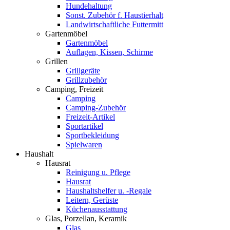
Hundehaltung
Sonst. Zubehör f. Haustierhalt
Landwirtschaftliche Futtermitt
Gartenmöbel
Gartenmöbel
Auflagen, Kissen, Schirme
Grillen
Grillgeräte
Grillzubehör
Camping, Freizeit
Camping
Camping-Zubehör
Freizeit-Artikel
Sportartikel
Sportbekleidung
Spielwaren
Haushalt
Hausrat
Reinigung u. Pflege
Hausrat
Haushaltshelfer u. -Regale
Leitern, Gerüste
Küchenausstattung
Glas, Porzellan, Keramik
Glas