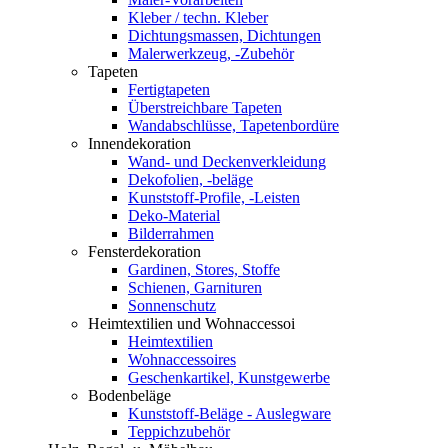
Kleber / techn. Kleber
Dichtungsmassen, Dichtungen
Malerwerkzeug, -Zubehör
Tapeten
Fertigtapeten
Überstreichbare Tapeten
Wandabschlüsse, Tapetenbordüre
Innendekoration
Wand- und Deckenverkleidung
Dekofolien, -beläge
Kunststoff-Profile, -Leisten
Deko-Material
Bilderrahmen
Fensterdekoration
Gardinen, Stores, Stoffe
Schienen, Garnituren
Sonnenschutz
Heimtextilien und Wohnaccessoi
Heimtextilien
Wohnaccessoires
Geschenkartikel, Kunstgewerbe
Bodenbeläge
Kunststoff-Beläge - Auslegware
Teppichzubehör