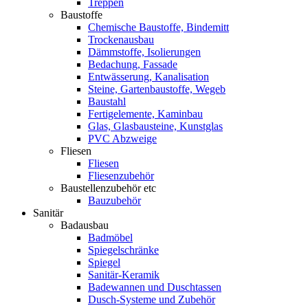
Treppen
Baustoffe
Chemische Baustoffe, Bindemitt
Trockenausbau
Dämmstoffe, Isolierungen
Bedachung, Fassade
Entwässerung, Kanalisation
Steine, Gartenbaustoffe, Wegeb
Baustahl
Fertigelemente, Kaminbau
Glas, Glasbausteine, Kunstglas
PVC Abzweige
Fliesen
Fliesen
Fliesenzubehör
Baustellenzubehör etc
Bauzubehör
Sanitär
Badausbau
Badmöbel
Spiegelschränke
Spiegel
Sanitär-Keramik
Badewannen und Duschtassen
Dusch-Systeme und Zubehör