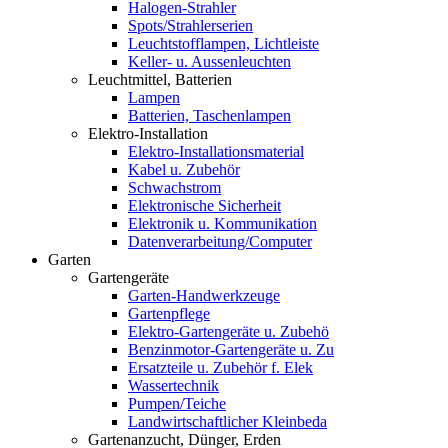
Halogen-Strahler
Spots/Strahlerserien
Leuchtstofflampen, Lichtleiste
Keller- u. Aussenleuchten
Leuchtmittel, Batterien
Lampen
Batterien, Taschenlampen
Elektro-Installation
Elektro-Installationsmaterial
Kabel u. Zubehör
Schwachstrom
Elektronische Sicherheit
Elektronik u. Kommunikation
Datenverarbeitung/Computer
Garten
Gartengeräte
Garten-Handwerkzeuge
Gartenpflege
Elektro-Gartengeräte u. Zubehö
Benzinmotor-Gartengeräte u. Zu
Ersatzteile u. Zubehör f. Elek
Wassertechnik
Pumpen/Teiche
Landwirtschaftlicher Kleinbeda
Gartenanzucht, Dünger, Erden