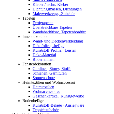
Kleber / techn. Kleber
Dichtungsmassen, Dichtungen
Malerwerkzeug, -Zubehör
Tapeten
Fertigtapeten
Überstreichbare Tapeten
Wandabschlüsse, Tapetenbordüre
Innendekoration
Wand- und Deckenverkleidung
Dekofolien, -beläge
Kunststoff-Profile, -Leisten
Deko-Material
Bilderrahmen
Fensterdekoration
Gardinen, Stores, Stoffe
Schienen, Garnituren
Sonnenschutz
Heimtextilien und Wohnaccessoi
Heimtextilien
Wohnaccessoires
Geschenkartikel, Kunstgewerbe
Bodenbeläge
Kunststoff-Beläge - Auslegware
Teppichzubehör