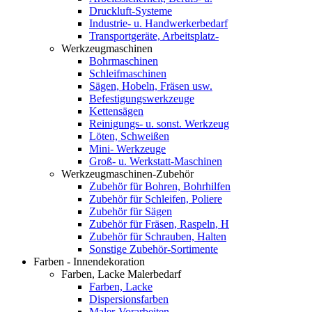
Druckluft-Systeme
Industrie- u. Handwerkerbedarf
Transportgeräte, Arbeitsplatz-
Werkzeugmaschinen
Bohrmaschinen
Schleifmaschinen
Sägen, Hobeln, Fräsen usw.
Befestigungswerkzeuge
Kettensägen
Reinigungs- u. sonst. Werkzeug
Löten, Schweißen
Mini- Werkzeuge
Groß- u. Werkstatt-Maschinen
Werkzeugmaschinen-Zubehör
Zubehör für Bohren, Bohrhilfen
Zubehör für Schleifen, Poliere
Zubehör für Sägen
Zubehör für Fräsen, Raspeln, H
Zubehör für Schrauben, Halten
Sonstige Zubehör-Sortimente
Farben - Innendekoration
Farben, Lacke Malerbedarf
Farben, Lacke
Dispersionsfarben
Maler-Vorarbeiten