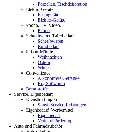
Porzellan, Tischdekoration
Elektro-Geräte
Kleingeräte
Elektro-Geräte
Phono, TV, Video,
Phono
Schreibwaren/Bürobedarf
Schreibwaren
Bürobedarf
Saison-Märkte
Weihnachten
Ostern
Winter
Convenience
Alkoholfreie Getränke
Eis, Süßwaren
Brennstoffe
Service, Eigenbedarf
Dienstleistungen
Sonst. Service-Leistungen
Eigenbedarf, Werbemittel
Eigenbedarf
Verkaufsförderung
Auto und Fahrradzubehör
Autozubehör