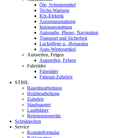
Öle, Schmiermittel
Techn.Wartung
Kfz-Elektrik
Aussenausstattung
Innenausstattung
Autoradio, Phono, Navigation
Transport und Sicherheit
Lackpflege u. -Reparatur
Auto-Winterartikel
Autoreifen, Felgen
Autoreifen, Felgen
Fahrräder
Fahrräder
Fahrrad-Zubehör
STIHL
Rasenbearbeitung
Holzbearbeitung
Zubehör
Staubsauger
Laubbläser
Reinigungsgeräte
Schnäppchen
Service
Kontaktformular
Reklamation