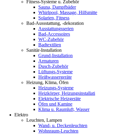
Fitness-Systeme u. Zubehör
Sauna, Dampfbäder
Whirlpool, Massage, Hilfsmitte
Solarien, Fitness
Bad-Aussstattung, -dekoration
Ausstattungsserien
Bad-Accessoires
WC-Zubehör
Badtextilien
Sanitär-Installation
Grund-Installation
Armaturen
Dusch-Zubehör
Lüftungs-Systeme
Heißwassergeräte
Heizung, Klima, Öfen
Heizungs-Systeme
Heizkörper, Heizungsinstallati
Elektrische Heizgeräte
Öfen und Kamine
Klima u. Raumluft, Wasser
Elektro
Leuchten, Lampen
Wand- u. Deckenleuchten
Wohnraum-Leuchten