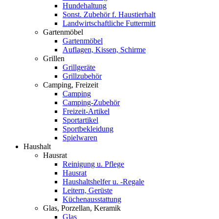
Hundehaltung
Sonst. Zubehör f. Haustierhalt
Landwirtschaftliche Futtermitt
Gartenmöbel
Gartenmöbel
Auflagen, Kissen, Schirme
Grillen
Grillgeräte
Grillzubehör
Camping, Freizeit
Camping
Camping-Zubehör
Freizeit-Artikel
Sportartikel
Sportbekleidung
Spielwaren
Haushalt
Hausrat
Reinigung u. Pflege
Hausrat
Haushaltshelfer u. -Regale
Leitern, Gerüste
Küchenausstattung
Glas, Porzellan, Keramik
Glas