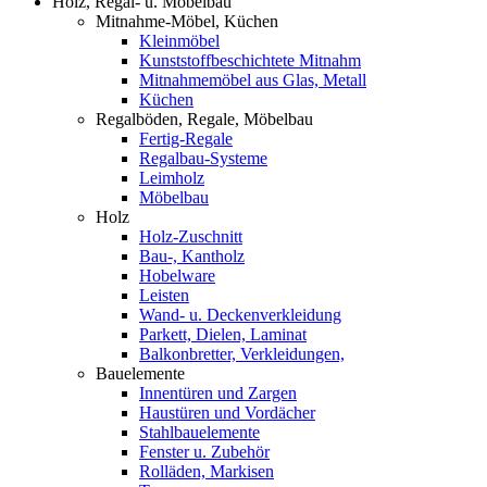
Holz, Regal- u. Möbelbau
Mitnahme-Möbel, Küchen
Kleinmöbel
Kunststoffbeschichtete Mitnahm
Mitnahmemöbel aus Glas, Metall
Küchen
Regalböden, Regale, Möbelbau
Fertig-Regale
Regalbau-Systeme
Leimholz
Möbelbau
Holz
Holz-Zuschnitt
Bau-, Kantholz
Hobelware
Leisten
Wand- u. Deckenverkleidung
Parkett, Dielen, Laminat
Balkonbretter, Verkleidungen,
Bauelemente
Innentüren und Zargen
Haustüren und Vordächer
Stahlbauelemente
Fenster u. Zubehör
Rolläden, Markisen