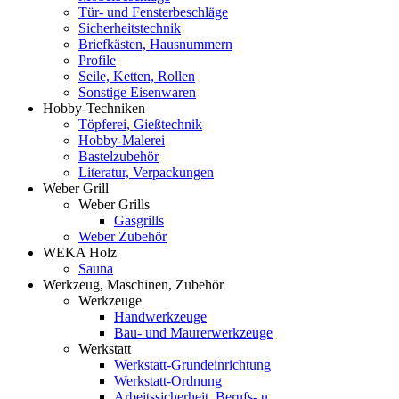
Tür- und Fensterbeschläge
Sicherheitstechnik
Briefkästen, Hausnummern
Profile
Seile, Ketten, Rollen
Sonstige Eisenwaren
Hobby-Techniken
Töpferei, Gießtechnik
Hobby-Malerei
Bastelzubehör
Literatur, Verpackungen
Weber Grill
Weber Grills
Gasgrills
Weber Zubehör
WEKA Holz
Sauna
Werkzeug, Maschinen, Zubehör
Werkzeuge
Handwerkzeuge
Bau- und Maurerwerkzeuge
Werkstatt
Werkstatt-Grundeinrichtung
Werkstatt-Ordnung
Arbeitssicherheit, Berufs- u.