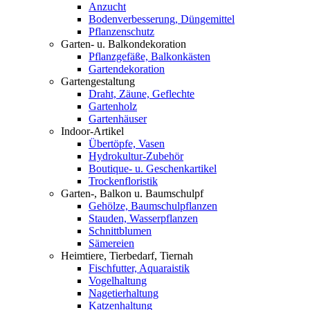
Anzucht
Bodenverbesserung, Düngemittel
Pflanzenschutz
Garten- u. Balkondekoration
Pflanzgefäße, Balkonkästen
Gartendekoration
Gartengestaltung
Draht, Zäune, Geflechte
Gartenholz
Gartenhäuser
Indoor-Artikel
Übertöpfe, Vasen
Hydrokultur-Zubehör
Boutique- u. Geschenkartikel
Trockenfloristik
Garten-, Balkon u. Baumschulpf
Gehölze, Baumschulpflanzen
Stauden, Wasserpflanzen
Schnittblumen
Sämereien
Heimtiere, Tierbedarf, Tiernah
Fischfutter, Aquaraistik
Vogelhaltung
Nagetierhaltung
Katzenhaltung