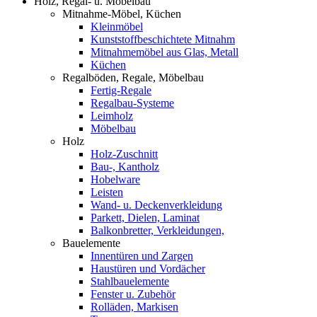
Holz, Regal- u. Möbelbau
Mitnahme-Möbel, Küchen
Kleinmöbel
Kunststoffbeschichtete Mitnahm
Mitnahmemöbel aus Glas, Metall
Küchen
Regalböden, Regale, Möbelbau
Fertig-Regale
Regalbau-Systeme
Leimholz
Möbelbau
Holz
Holz-Zuschnitt
Bau-, Kantholz
Hobelware
Leisten
Wand- u. Deckenverkleidung
Parkett, Dielen, Laminat
Balkonbretter, Verkleidungen,
Bauelemente
Innentüren und Zargen
Haustüren und Vordächer
Stahlbauelemente
Fenster u. Zubehör
Rolläden, Markisen