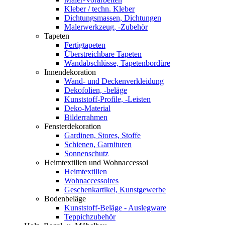
Kleber / techn. Kleber
Dichtungsmassen, Dichtungen
Malerwerkzeug, -Zubehör
Tapeten
Fertigtapeten
Überstreichbare Tapeten
Wandabschlüsse, Tapetenbordüre
Innendekoration
Wand- und Deckenverkleidung
Dekofolien, -beläge
Kunststoff-Profile, -Leisten
Deko-Material
Bilderrahmen
Fensterdekoration
Gardinen, Stores, Stoffe
Schienen, Garnituren
Sonnenschutz
Heimtextilien und Wohnaccessoi
Heimtextilien
Wohnaccessoires
Geschenkartikel, Kunstgewerbe
Bodenbeläge
Kunststoff-Beläge - Auslegware
Teppichzubehör