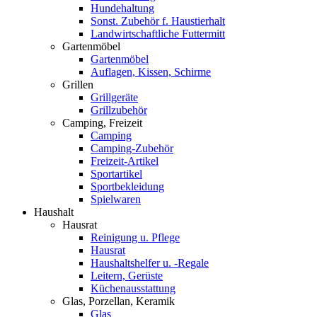
Hundehaltung
Sonst. Zubehör f. Haustierhalt
Landwirtschaftliche Futtermitt
Gartenmöbel
Gartenmöbel
Auflagen, Kissen, Schirme
Grillen
Grillgeräte
Grillzubehör
Camping, Freizeit
Camping
Camping-Zubehör
Freizeit-Artikel
Sportartikel
Sportbekleidung
Spielwaren
Haushalt
Hausrat
Reinigung u. Pflege
Hausrat
Haushaltshelfer u. -Regale
Leitern, Gerüste
Küchenausstattung
Glas, Porzellan, Keramik
Glas