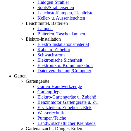
Halogen-Strahler
Spots/Strahlerserien
Leuchtstofflampen, Lichtleiste
Keller- u. Aussenleuchten
Leuchtmittel, Batterien
Lampen
Batterien, Taschenlampen
Elektro-Installation
Elektro-Installationsmaterial
Kabel u. Zubehör
Schwachstrom
Elektronische Sicherheit
Elektronik u. Kommunikation
Datenverarbeitung/Computer
Garten
Gartengeräte
Garten-Handwerkzeuge
Gartenpflege
Elektro-Gartengeräte u. Zubehö
Benzinmotor-Gartengeräte u. Zu
Ersatzteile u. Zubehör f. Elek
Wassertechnik
Pumpen/Teiche
Landwirtschaftlicher Kleinbeda
Gartenanzucht, Dünger, Erden