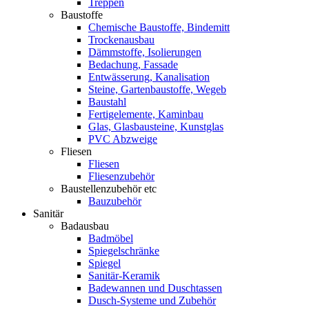
Treppen
Baustoffe
Chemische Baustoffe, Bindemitt
Trockenausbau
Dämmstoffe, Isolierungen
Bedachung, Fassade
Entwässerung, Kanalisation
Steine, Gartenbaustoffe, Wegeb
Baustahl
Fertigelemente, Kaminbau
Glas, Glasbausteine, Kunstglas
PVC Abzweige
Fliesen
Fliesen
Fliesenzubehör
Baustellenzubehör etc
Bauzubehör
Sanitär
Badausbau
Badmöbel
Spiegelschränke
Spiegel
Sanitär-Keramik
Badewannen und Duschtassen
Dusch-Systeme und Zubehör