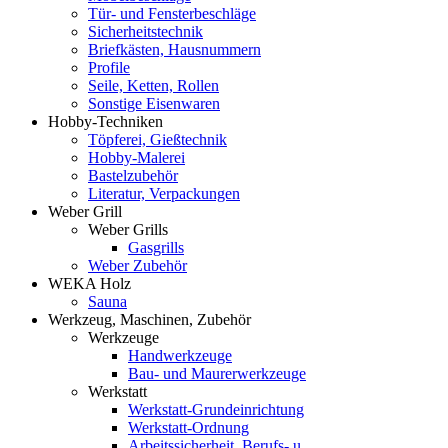
Tür- und Fensterbeschläge
Sicherheitstechnik
Briefkästen, Hausnummern
Profile
Seile, Ketten, Rollen
Sonstige Eisenwaren
Hobby-Techniken
Töpferei, Gießtechnik
Hobby-Malerei
Bastelzubehör
Literatur, Verpackungen
Weber Grill
Weber Grills
Gasgrills
Weber Zubehör
WEKA Holz
Sauna
Werkzeug, Maschinen, Zubehör
Werkzeuge
Handwerkzeuge
Bau- und Maurerwerkzeuge
Werkstatt
Werkstatt-Grundeinrichtung
Werkstatt-Ordnung
Arbeitssicherheit, Berufs- u.