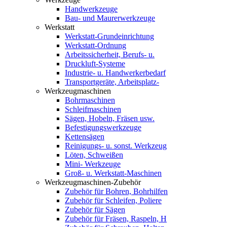
Handwerkzeuge
Bau- und Maurerwerkzeuge
Werkstatt
Werkstatt-Grundeinrichtung
Werkstatt-Ordnung
Arbeitssicherheit, Berufs- u.
Druckluft-Systeme
Industrie- u. Handwerkerbedarf
Transportgeräte, Arbeitsplatz-
Werkzeugmaschinen
Bohrmaschinen
Schleifmaschinen
Sägen, Hobeln, Fräsen usw.
Befestigungswerkzeuge
Kettensägen
Reinigungs- u. sonst. Werkzeug
Löten, Schweißen
Mini- Werkzeuge
Groß- u. Werkstatt-Maschinen
Werkzeugmaschinen-Zubehör
Zubehör für Bohren, Bohrhilfen
Zubehör für Schleifen, Poliere
Zubehör für Sägen
Zubehör für Fräsen, Raspeln, H