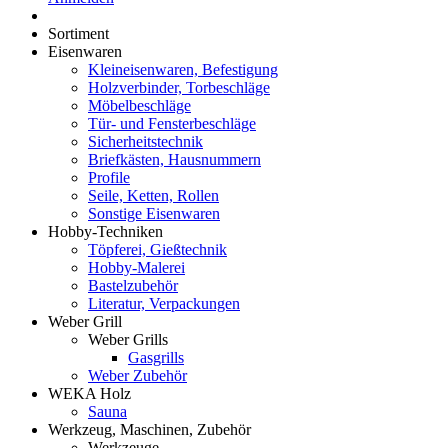
Sortiment
Eisenwaren
Kleineisenwaren, Befestigung
Holzverbinder, Torbeschläge
Möbelbeschläge
Tür- und Fensterbeschläge
Sicherheitstechnik
Briefkästen, Hausnummern
Profile
Seile, Ketten, Rollen
Sonstige Eisenwaren
Hobby-Techniken
Töpferei, Gießtechnik
Hobby-Malerei
Bastelzubehör
Literatur, Verpackungen
Weber Grill
Weber Grills
Gasgrills
Weber Zubehör
WEKA Holz
Sauna
Werkzeug, Maschinen, Zubehör
Werkzeuge