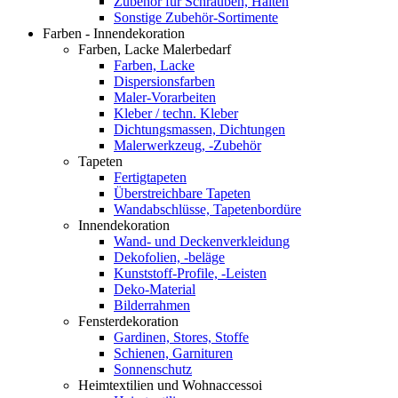
Zubehör für Schrauben, Halten
Sonstige Zubehör-Sortimente
Farben - Innendekoration
Farben, Lacke Malerbedarf
Farben, Lacke
Dispersionsfarben
Maler-Vorarbeiten
Kleber / techn. Kleber
Dichtungsmassen, Dichtungen
Malerwerkzeug, -Zubehör
Tapeten
Fertigtapeten
Überstreichbare Tapeten
Wandabschlüsse, Tapetenbordüre
Innendekoration
Wand- und Deckenverkleidung
Dekofolien, -beläge
Kunststoff-Profile, -Leisten
Deko-Material
Bilderrahmen
Fensterdekoration
Gardinen, Stores, Stoffe
Schienen, Garnituren
Sonnenschutz
Heimtextilien und Wohnaccessoi