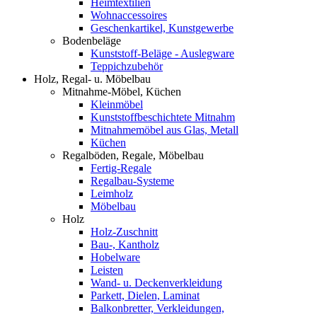
Heimtextilien
Wohnaccessoires
Geschenkartikel, Kunstgewerbe
Bodenbeläge
Kunststoff-Beläge - Auslegware
Teppichzubehör
Holz, Regal- u. Möbelbau
Mitnahme-Möbel, Küchen
Kleinmöbel
Kunststoffbeschichtete Mitnahm
Mitnahmemöbel aus Glas, Metall
Küchen
Regalböden, Regale, Möbelbau
Fertig-Regale
Regalbau-Systeme
Leimholz
Möbelbau
Holz
Holz-Zuschnitt
Bau-, Kantholz
Hobelware
Leisten
Wand- u. Deckenverkleidung
Parkett, Dielen, Laminat
Balkonbretter, Verkleidungen,