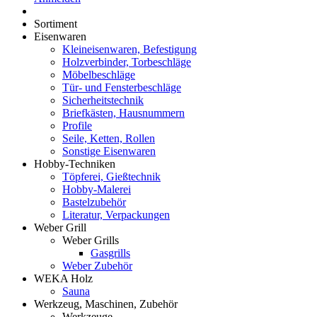
Sortiment
Eisenwaren
Kleineisenwaren, Befestigung
Holzverbinder, Torbeschläge
Möbelbeschläge
Tür- und Fensterbeschläge
Sicherheitstechnik
Briefkästen, Hausnummern
Profile
Seile, Ketten, Rollen
Sonstige Eisenwaren
Hobby-Techniken
Töpferei, Gießtechnik
Hobby-Malerei
Bastelzubehör
Literatur, Verpackungen
Weber Grill
Weber Grills
Gasgrills
Weber Zubehör
WEKA Holz
Sauna
Werkzeug, Maschinen, Zubehör
Werkzeuge