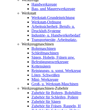
Handwerkzeuge
Bau- und Maurerwerkzeuge
Werkstatt
Werkstatt-Grundeinrichtung
Werkstatt-Ordnung
Arbeitssicherheit, Berufs- u.
Druckluft-Systeme
Industrie- u. Handwerkerbedarf
Transportgeräte, Arbeitsplatz-
Werkzeugmaschinen
Bohrmaschinen
Schleifmaschinen
Sägen, Hobeln, Fräsen usw.
Befestigungswerkzeuge
Kettensägen
Reinigungs- u. sonst. Werkzeug
Löten, Schweißen
Mini- Werkzeuge
Groß- u. Werkstatt-Maschinen
Werkzeugmaschinen-Zubehör
Zubehör für Bohren, Bohrhilfen
Zubehör für Schleifen, Poliere
Zubehör für Sägen
Zubehör für Fräsen, Raspeln, H