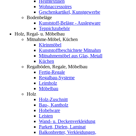
Heimtextilien
Wohnaccessoires
Geschenkartikel, Kunstgewerbe
Bodenbeläge
Kunststoff-Beläge - Auslegware
Teppichzubehör
Holz, Regal- u. Möbelbau
Mitnahme-Möbel, Küchen
Kleinmöbel
Kunststoffbeschichtete Mitnahm
Mitnahmemöbel aus Glas, Metall
Küchen
Regalböden, Regale, Möbelbau
Fertig-Regale
Regalbau-Systeme
Leimholz
Möbelbau
Holz
Holz-Zuschnitt
Bau-, Kantholz
Hobelware
Leisten
Wand- u. Deckenverkleidung
Parkett, Dielen, Laminat
Balkonbretter, Verkleidungen,