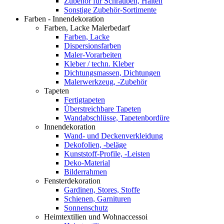
Zubehör für Schrauben, Halten
Sonstige Zubehör-Sortimente
Farben - Innendekoration
Farben, Lacke Malerbedarf
Farben, Lacke
Dispersionsfarben
Maler-Vorarbeiten
Kleber / techn. Kleber
Dichtungsmassen, Dichtungen
Malerwerkzeug, -Zubehör
Tapeten
Fertigtapeten
Überstreichbare Tapeten
Wandabschlüsse, Tapetenbordüre
Innendekoration
Wand- und Deckenverkleidung
Dekofolien, -beläge
Kunststoff-Profile, -Leisten
Deko-Material
Bilderrahmen
Fensterdekoration
Gardinen, Stores, Stoffe
Schienen, Garnituren
Sonnenschutz
Heimtextilien und Wohnaccessoi