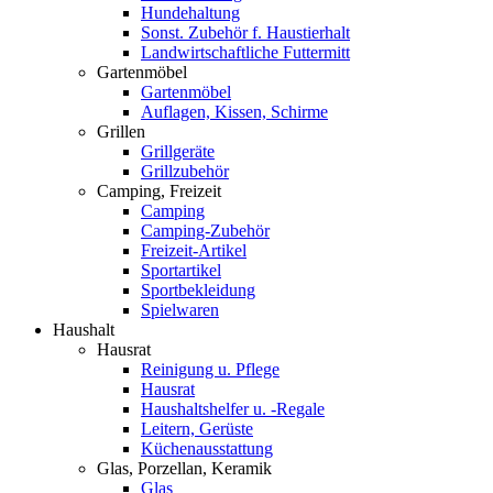
Hundehaltung
Sonst. Zubehör f. Haustierhalt
Landwirtschaftliche Futtermitt
Gartenmöbel
Gartenmöbel
Auflagen, Kissen, Schirme
Grillen
Grillgeräte
Grillzubehör
Camping, Freizeit
Camping
Camping-Zubehör
Freizeit-Artikel
Sportartikel
Sportbekleidung
Spielwaren
Haushalt
Hausrat
Reinigung u. Pflege
Hausrat
Haushaltshelfer u. -Regale
Leitern, Gerüste
Küchenausstattung
Glas, Porzellan, Keramik
Glas