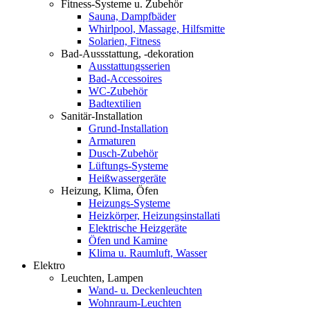
Fitness-Systeme u. Zubehör
Sauna, Dampfbäder
Whirlpool, Massage, Hilfsmitte
Solarien, Fitness
Bad-Aussstattung, -dekoration
Ausstattungsserien
Bad-Accessoires
WC-Zubehör
Badtextilien
Sanitär-Installation
Grund-Installation
Armaturen
Dusch-Zubehör
Lüftungs-Systeme
Heißwassergeräte
Heizung, Klima, Öfen
Heizungs-Systeme
Heizkörper, Heizungsinstallati
Elektrische Heizgeräte
Öfen und Kamine
Klima u. Raumluft, Wasser
Elektro
Leuchten, Lampen
Wand- u. Deckenleuchten
Wohnraum-Leuchten