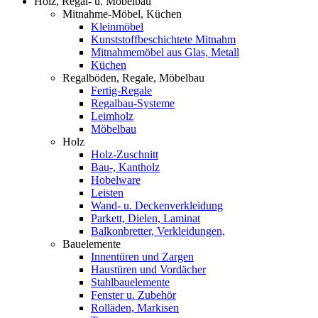
Holz, Regal- u. Möbelbau
Mitnahme-Möbel, Küchen
Kleinmöbel
Kunststoffbeschichtete Mitnahm
Mitnahmemöbel aus Glas, Metall
Küchen
Regalböden, Regale, Möbelbau
Fertig-Regale
Regalbau-Systeme
Leimholz
Möbelbau
Holz
Holz-Zuschnitt
Bau-, Kantholz
Hobelware
Leisten
Wand- u. Deckenverkleidung
Parkett, Dielen, Laminat
Balkonbretter, Verkleidungen,
Bauelemente
Innentüren und Zargen
Haustüren und Vordächer
Stahlbauelemente
Fenster u. Zubehör
Rolläden, Markisen