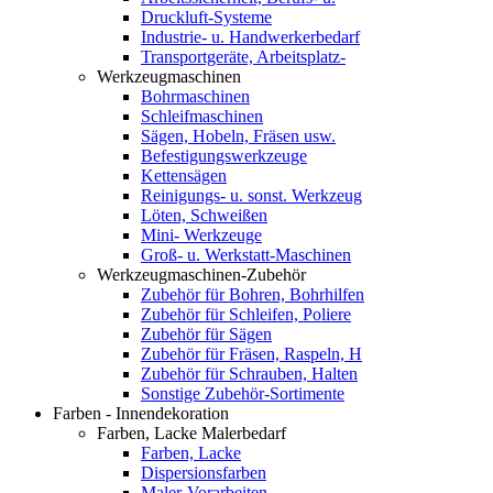
Druckluft-Systeme
Industrie- u. Handwerkerbedarf
Transportgeräte, Arbeitsplatz-
Werkzeugmaschinen
Bohrmaschinen
Schleifmaschinen
Sägen, Hobeln, Fräsen usw.
Befestigungswerkzeuge
Kettensägen
Reinigungs- u. sonst. Werkzeug
Löten, Schweißen
Mini- Werkzeuge
Groß- u. Werkstatt-Maschinen
Werkzeugmaschinen-Zubehör
Zubehör für Bohren, Bohrhilfen
Zubehör für Schleifen, Poliere
Zubehör für Sägen
Zubehör für Fräsen, Raspeln, H
Zubehör für Schrauben, Halten
Sonstige Zubehör-Sortimente
Farben - Innendekoration
Farben, Lacke Malerbedarf
Farben, Lacke
Dispersionsfarben
Maler-Vorarbeiten