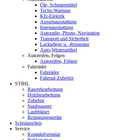
Öle, Schmiermittel
Techn.Wartung
Kfz-Elektrik
Aussenausstattung
Innenausstattung
Autoradio, Phono, Navigation
Transport und Sicherheit
Lackpflege u. -Reparatur
Auto-Winterartikel
Autoreifen, Felgen
Autoreifen, Felgen
Fahrräder
Fahrräder
Fahrrad-Zubehör
STIHL
Rasenbearbeitung
Holzbearbeitung
Zubehör
Staubsauger
Laubbläser
Reinigungsgeräte
Schnäppchen
Service
Kontaktformular
Reklamation