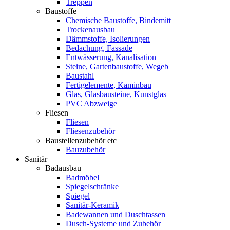
Treppen
Baustoffe
Chemische Baustoffe, Bindemitt
Trockenausbau
Dämmstoffe, Isolierungen
Bedachung, Fassade
Entwässerung, Kanalisation
Steine, Gartenbaustoffe, Wegeb
Baustahl
Fertigelemente, Kaminbau
Glas, Glasbausteine, Kunstglas
PVC Abzweige
Fliesen
Fliesen
Fliesenzubehör
Baustellenzubehör etc
Bauzubehör
Sanitär
Badausbau
Badmöbel
Spiegelschränke
Spiegel
Sanitär-Keramik
Badewannen und Duschtassen
Dusch-Systeme und Zubehör