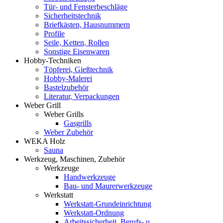
Tür- und Fensterbeschläge
Sicherheitstechnik
Briefkästen, Hausnummern
Profile
Seile, Ketten, Rollen
Sonstige Eisenwaren
Hobby-Techniken
Töpferei, Gießtechnik
Hobby-Malerei
Bastelzubehör
Literatur, Verpackungen
Weber Grill
Weber Grills
Gasgrills
Weber Zubehör
WEKA Holz
Sauna
Werkzeug, Maschinen, Zubehör
Werkzeuge
Handwerkzeuge
Bau- und Maurerwerkzeuge
Werkstatt
Werkstatt-Grundeinrichtung
Werkstatt-Ordnung
Arbeitssicherheit, Berufs- u.