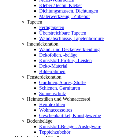
Kleber / techn. Kleber
Dichtungsmassen, Dichtungen
Malerwerkzeug, -Zubehör
Tapeten
Fertigtapeten
Überstreichbare Tapeten
Wandabschlüsse, Tapetenbordüre
Innendekoration
Wand- und Deckenverkleidung
Dekofolien, -beläge
Kunststoff-Profile, -Leisten
Deko-Material
Bilderrahmen
Fensterdekoration
Gardinen, Stores, Stoffe
Schienen, Garnituren
Sonnenschutz
Heimtextilien und Wohnaccessoi
Heimtextilien
Wohnaccessoires
Geschenkartikel, Kunstgewerbe
Bodenbeläge
Kunststoff-Beläge - Auslegware
Teppichzubehör