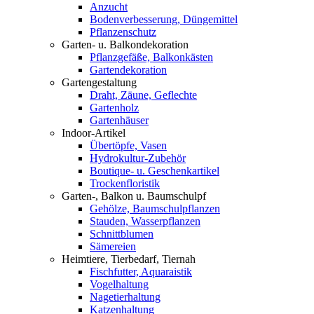
Anzucht
Bodenverbesserung, Düngemittel
Pflanzenschutz
Garten- u. Balkondekoration
Pflanzgefäße, Balkonkästen
Gartendekoration
Gartengestaltung
Draht, Zäune, Geflechte
Gartenholz
Gartenhäuser
Indoor-Artikel
Übertöpfe, Vasen
Hydrokultur-Zubehör
Boutique- u. Geschenkartikel
Trockenfloristik
Garten-, Balkon u. Baumschulpf
Gehölze, Baumschulpflanzen
Stauden, Wasserpflanzen
Schnittblumen
Sämereien
Heimtiere, Tierbedarf, Tiernah
Fischfutter, Aquaraistik
Vogelhaltung
Nagetierhaltung
Katzenhaltung