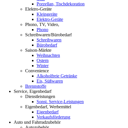
Porzellan, Tischdekoration
Elektro-Geräte
Kleingeräte
Elektro-Geräte
Phono, TV, Video,
Phono
Schreibwaren/Bürobedarf
Schreibwaren
Bürobedarf
Saison-Märkte
Weihnachten
Ostern
Winter
Convenience
Alkoholfreie Getränke
Eis, Süßwaren
Brennstoffe
Service, Eigenbedarf
Dienstleistungen
Sonst. Service-Leistungen
Eigenbedarf, Werbemittel
Eigenbedarf
Verkaufsförderung
Auto und Fahrradzubehör
Autozubehör