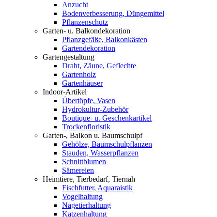
Anzucht
Bodenverbesserung, Düngemittel
Pflanzenschutz
Garten- u. Balkondekoration
Pflanzgefäße, Balkonkästen
Gartendekoration
Gartengestaltung
Draht, Zäune, Geflechte
Gartenholz
Gartenhäuser
Indoor-Artikel
Übertöpfe, Vasen
Hydrokultur-Zubehör
Boutique- u. Geschenkartikel
Trockenfloristik
Garten-, Balkon u. Baumschulpf
Gehölze, Baumschulpflanzen
Stauden, Wasserpflanzen
Schnittblumen
Sämereien
Heimtiere, Tierbedarf, Tiernah
Fischfutter, Aquaraistik
Vogelhaltung
Nagetierhaltung
Katzenhaltung