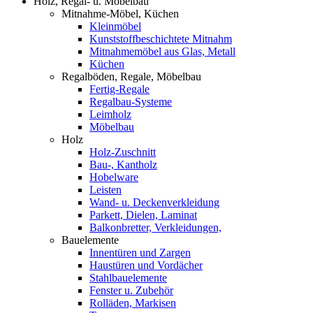
Holz, Regal- u. Möbelbau
Mitnahme-Möbel, Küchen
Kleinmöbel
Kunststoffbeschichtete Mitnahm
Mitnahmemöbel aus Glas, Metall
Küchen
Regalböden, Regale, Möbelbau
Fertig-Regale
Regalbau-Systeme
Leimholz
Möbelbau
Holz
Holz-Zuschnitt
Bau-, Kantholz
Hobelware
Leisten
Wand- u. Deckenverkleidung
Parkett, Dielen, Laminat
Balkonbretter, Verkleidungen,
Bauelemente
Innentüren und Zargen
Haustüren und Vordächer
Stahlbauelemente
Fenster u. Zubehör
Rolläden, Markisen