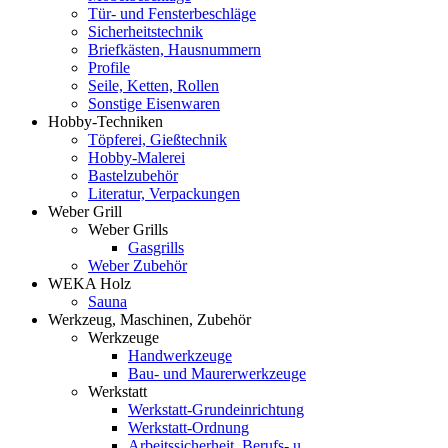
Tür- und Fensterbeschläge
Sicherheitstechnik
Briefkästen, Hausnummern
Profile
Seile, Ketten, Rollen
Sonstige Eisenwaren
Hobby-Techniken
Töpferei, Gießtechnik
Hobby-Malerei
Bastelzubehör
Literatur, Verpackungen
Weber Grill
Weber Grills
Gasgrills
Weber Zubehör
WEKA Holz
Sauna
Werkzeug, Maschinen, Zubehör
Werkzeuge
Handwerkzeuge
Bau- und Maurerwerkzeuge
Werkstatt
Werkstatt-Grundeinrichtung
Werkstatt-Ordnung
Arbeitssicherheit, Berufs- u.