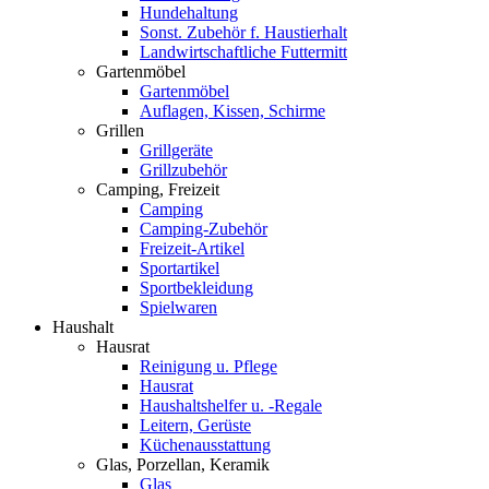
Hundehaltung
Sonst. Zubehör f. Haustierhalt
Landwirtschaftliche Futtermitt
Gartenmöbel
Gartenmöbel
Auflagen, Kissen, Schirme
Grillen
Grillgeräte
Grillzubehör
Camping, Freizeit
Camping
Camping-Zubehör
Freizeit-Artikel
Sportartikel
Sportbekleidung
Spielwaren
Haushalt
Hausrat
Reinigung u. Pflege
Hausrat
Haushaltshelfer u. -Regale
Leitern, Gerüste
Küchenausstattung
Glas, Porzellan, Keramik
Glas