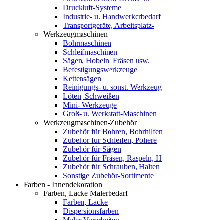
Druckluft-Systeme
Industrie- u. Handwerkerbedarf
Transportgeräte, Arbeitsplatz-
Werkzeugmaschinen
Bohrmaschinen
Schleifmaschinen
Sägen, Hobeln, Fräsen usw.
Befestigungswerkzeuge
Kettensägen
Reinigungs- u. sonst. Werkzeug
Löten, Schweißen
Mini- Werkzeuge
Groß- u. Werkstatt-Maschinen
Werkzeugmaschinen-Zubehör
Zubehör für Bohren, Bohrhilfen
Zubehör für Schleifen, Poliere
Zubehör für Sägen
Zubehör für Fräsen, Raspeln, H
Zubehör für Schrauben, Halten
Sonstige Zubehör-Sortimente
Farben - Innendekoration
Farben, Lacke Malerbedarf
Farben, Lacke
Dispersionsfarben
Maler-Vorarbeiten