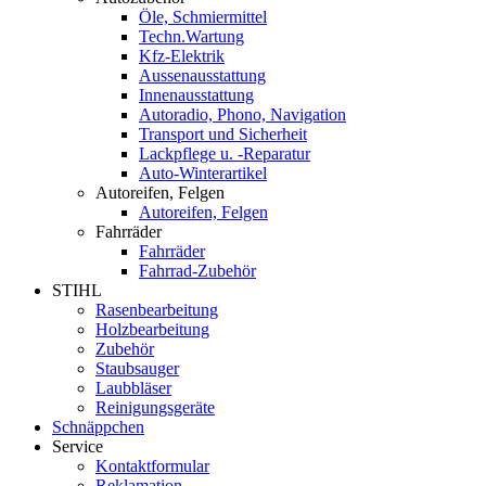
Öle, Schmiermittel
Techn.Wartung
Kfz-Elektrik
Aussenausstattung
Innenausstattung
Autoradio, Phono, Navigation
Transport und Sicherheit
Lackpflege u. -Reparatur
Auto-Winterartikel
Autoreifen, Felgen
Autoreifen, Felgen
Fahrräder
Fahrräder
Fahrrad-Zubehör
STIHL
Rasenbearbeitung
Holzbearbeitung
Zubehör
Staubsauger
Laubbläser
Reinigungsgeräte
Schnäppchen
Service
Kontaktformular
Reklamation