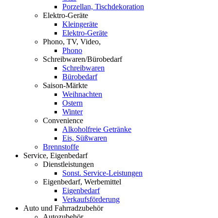
Porzellan, Tischdekoration
Elektro-Geräte
Kleingeräte
Elektro-Geräte
Phono, TV, Video,
Phono
Schreibwaren/Bürobedarf
Schreibwaren
Bürobedarf
Saison-Märkte
Weihnachten
Ostern
Winter
Convenience
Alkoholfreie Getränke
Eis, Süßwaren
Brennstoffe
Service, Eigenbedarf
Dienstleistungen
Sonst. Service-Leistungen
Eigenbedarf, Werbemittel
Eigenbedarf
Verkaufsförderung
Auto und Fahrradzubehör
Autozubehör