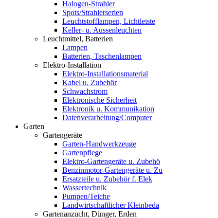
Halogen-Strahler
Spots/Strahlerserien
Leuchtstofflampen, Lichtleiste
Keller- u. Aussenleuchten
Leuchtmittel, Batterien
Lampen
Batterien, Taschenlampen
Elektro-Installation
Elektro-Installationsmaterial
Kabel u. Zubehör
Schwachstrom
Elektronische Sicherheit
Elektronik u. Kommunikation
Datenverarbeitung/Computer
Garten
Gartengeräte
Garten-Handwerkzeuge
Gartenpflege
Elektro-Gartengeräte u. Zubehö
Benzinmotor-Gartengeräte u. Zu
Ersatzteile u. Zubehör f. Elek
Wassertechnik
Pumpen/Teiche
Landwirtschaftlicher Kleinbeda
Gartenanzucht, Dünger, Erden