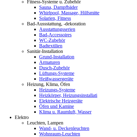
Fitness-Systeme u. Zubehör
Sauna, Dampfbäder
Whirlpool, Massage, Hilfsmitte
Solarien, Fitness
Bad-Aussstattung, -dekoration
Ausstattungsserien
Bad-Accessoires
WC-Zubehör
Badtextilien
Sanitär-Installation
Grund-Installation
Armaturen
Dusch-Zubehör
Lüftungs-Systeme
Heißwassergeräte
Heizung, Klima, Öfen
Heizungs-Systeme
Heizkörper, Heizungsinstallati
Elektrische Heizgeräte
Öfen und Kamine
Klima u. Raumluft, Wasser
Elektro
Leuchten, Lampen
Wand- u. Deckenleuchten
Wohnraum-Leuchten