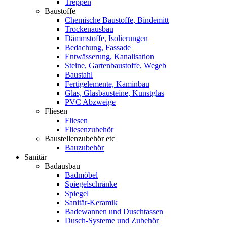
Treppen
Baustoffe
Chemische Baustoffe, Bindemitt
Trockenausbau
Dämmstoffe, Isolierungen
Bedachung, Fassade
Entwässerung, Kanalisation
Steine, Gartenbaustoffe, Wegeb
Baustahl
Fertigelemente, Kaminbau
Glas, Glasbausteine, Kunstglas
PVC Abzweige
Fliesen
Fliesen
Fliesenzubehör
Baustellenzubehör etc
Bauzubehör
Sanitär
Badausbau
Badmöbel
Spiegelschränke
Spiegel
Sanitär-Keramik
Badewannen und Duschtassen
Dusch-Systeme und Zubehör