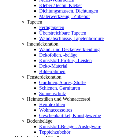
Kleber / techn. Kleber
Dichtungsmassen, Dichtungen
Malerwerkzeug, -Zubehör
Tapeten
Fertigtapeten
Überstreichbare Tapeten
Wandabschlüsse, Tapetenbordüre
Innendekoration
Wand- und Deckenverkleidung
Dekofolien, -beläge
Kunststoff-Profile, -Leisten
Deko-Material
Bilderrahmen
Fensterdekoration
Gardinen, Stores, Stoffe
Schienen, Garnituren
Sonnenschutz
Heimtextilien und Wohnaccessoi
Heimtextilien
Wohnaccessoires
Geschenkartikel, Kunstgewerbe
Bodenbeläge
Kunststoff-Beläge - Auslegware
Teppichzubehör