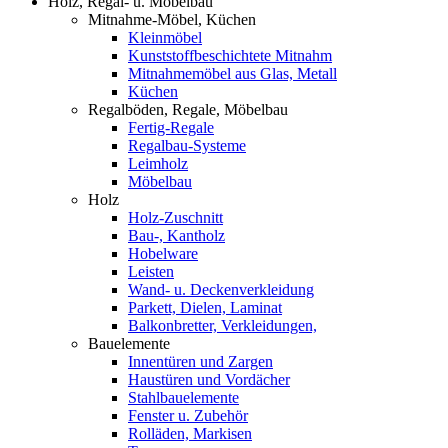
Holz, Regal- u. Möbelbau
Mitnahme-Möbel, Küchen
Kleinmöbel
Kunststoffbeschichtete Mitnahm
Mitnahmemöbel aus Glas, Metall
Küchen
Regalböden, Regale, Möbelbau
Fertig-Regale
Regalbau-Systeme
Leimholz
Möbelbau
Holz
Holz-Zuschnitt
Bau-, Kantholz
Hobelware
Leisten
Wand- u. Deckenverkleidung
Parkett, Dielen, Laminat
Balkonbretter, Verkleidungen,
Bauelemente
Innentüren und Zargen
Haustüren und Vordächer
Stahlbauelemente
Fenster u. Zubehör
Rolläden, Markisen