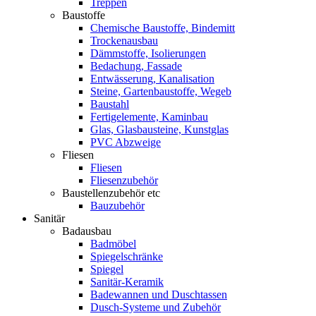
Treppen
Baustoffe
Chemische Baustoffe, Bindemitt
Trockenausbau
Dämmstoffe, Isolierungen
Bedachung, Fassade
Entwässerung, Kanalisation
Steine, Gartenbaustoffe, Wegeb
Baustahl
Fertigelemente, Kaminbau
Glas, Glasbausteine, Kunstglas
PVC Abzweige
Fliesen
Fliesen
Fliesenzubehör
Baustellenzubehör etc
Bauzubehör
Sanitär
Badausbau
Badmöbel
Spiegelschränke
Spiegel
Sanitär-Keramik
Badewannen und Duschtassen
Dusch-Systeme und Zubehör