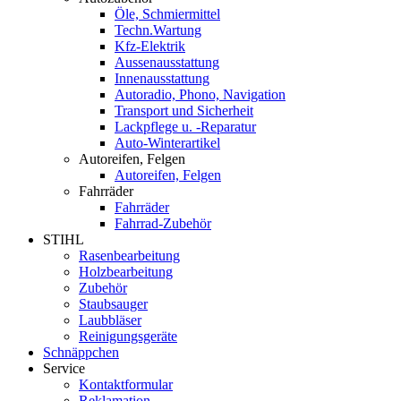
Öle, Schmiermittel
Techn.Wartung
Kfz-Elektrik
Aussenausstattung
Innenausstattung
Autoradio, Phono, Navigation
Transport und Sicherheit
Lackpflege u. -Reparatur
Auto-Winterartikel
Autoreifen, Felgen
Autoreifen, Felgen
Fahrräder
Fahrräder
Fahrrad-Zubehör
STIHL
Rasenbearbeitung
Holzbearbeitung
Zubehör
Staubsauger
Laubbläser
Reinigungsgeräte
Schnäppchen
Service
Kontaktformular
Reklamation