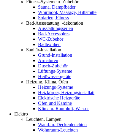
Fitness-Systeme u. Zubehör
Sauna, Dampfbäder
Whirlpool, Massage, Hilfsmitte
Solarien, Fitness
Bad-Aussstattung, -dekoration
Ausstattungsserien
Bad-Accessoires
WC-Zubehör
Badtextilien
Sanitär-Installation
Grund-Installation
Armaturen
Dusch-Zubehör
Lüftungs-Systeme
Heißwassergeräte
Heizung, Klima, Öfen
Heizungs-Systeme
Heizkörper, Heizungsinstallati
Elektrische Heizgeräte
Öfen und Kamine
Klima u. Raumluft, Wasser
Elektro
Leuchten, Lampen
Wand- u. Deckenleuchten
Wohnraum-Leuchten