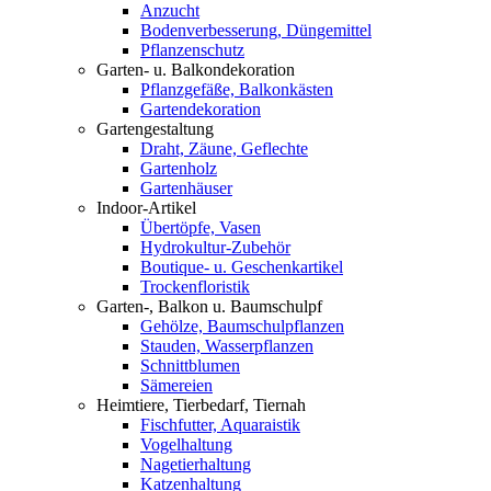
Anzucht
Bodenverbesserung, Düngemittel
Pflanzenschutz
Garten- u. Balkondekoration
Pflanzgefäße, Balkonkästen
Gartendekoration
Gartengestaltung
Draht, Zäune, Geflechte
Gartenholz
Gartenhäuser
Indoor-Artikel
Übertöpfe, Vasen
Hydrokultur-Zubehör
Boutique- u. Geschenkartikel
Trockenfloristik
Garten-, Balkon u. Baumschulpf
Gehölze, Baumschulpflanzen
Stauden, Wasserpflanzen
Schnittblumen
Sämereien
Heimtiere, Tierbedarf, Tiernah
Fischfutter, Aquaraistik
Vogelhaltung
Nagetierhaltung
Katzenhaltung