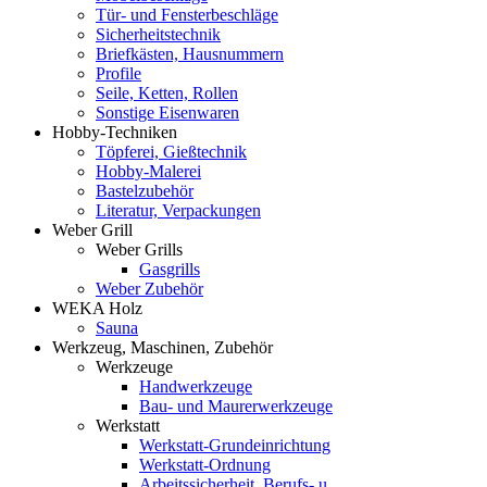
Tür- und Fensterbeschläge
Sicherheitstechnik
Briefkästen, Hausnummern
Profile
Seile, Ketten, Rollen
Sonstige Eisenwaren
Hobby-Techniken
Töpferei, Gießtechnik
Hobby-Malerei
Bastelzubehör
Literatur, Verpackungen
Weber Grill
Weber Grills
Gasgrills
Weber Zubehör
WEKA Holz
Sauna
Werkzeug, Maschinen, Zubehör
Werkzeuge
Handwerkzeuge
Bau- und Maurerwerkzeuge
Werkstatt
Werkstatt-Grundeinrichtung
Werkstatt-Ordnung
Arbeitssicherheit, Berufs- u.