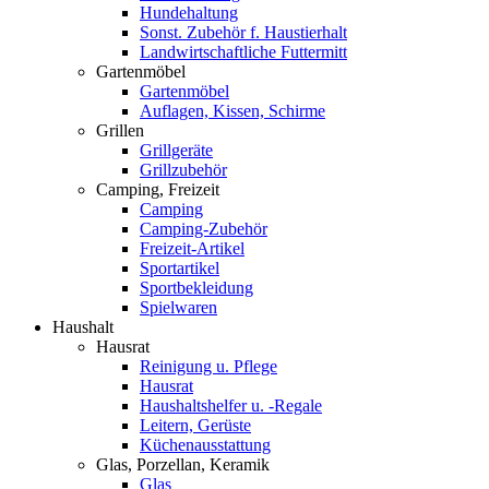
Hundehaltung
Sonst. Zubehör f. Haustierhalt
Landwirtschaftliche Futtermitt
Gartenmöbel
Gartenmöbel
Auflagen, Kissen, Schirme
Grillen
Grillgeräte
Grillzubehör
Camping, Freizeit
Camping
Camping-Zubehör
Freizeit-Artikel
Sportartikel
Sportbekleidung
Spielwaren
Haushalt
Hausrat
Reinigung u. Pflege
Hausrat
Haushaltshelfer u. -Regale
Leitern, Gerüste
Küchenausstattung
Glas, Porzellan, Keramik
Glas