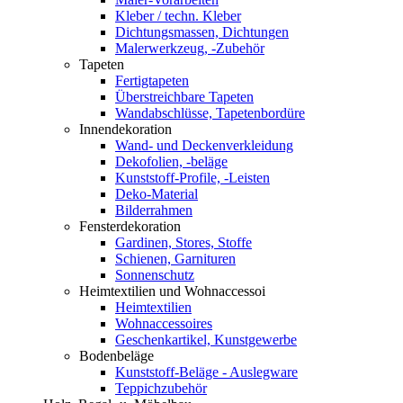
Kleber / techn. Kleber
Dichtungsmassen, Dichtungen
Malerwerkzeug, -Zubehör
Tapeten
Fertigtapeten
Überstreichbare Tapeten
Wandabschlüsse, Tapetenbordüre
Innendekoration
Wand- und Deckenverkleidung
Dekofolien, -beläge
Kunststoff-Profile, -Leisten
Deko-Material
Bilderrahmen
Fensterdekoration
Gardinen, Stores, Stoffe
Schienen, Garnituren
Sonnenschutz
Heimtextilien und Wohnaccessoi
Heimtextilien
Wohnaccessoires
Geschenkartikel, Kunstgewerbe
Bodenbeläge
Kunststoff-Beläge - Auslegware
Teppichzubehör