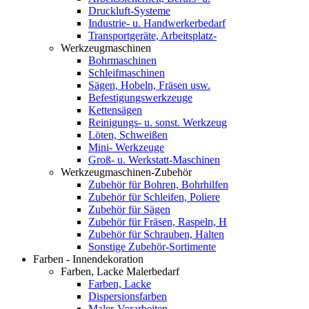
Druckluft-Systeme
Industrie- u. Handwerkerbedarf
Transportgeräte, Arbeitsplatz-
Werkzeugmaschinen
Bohrmaschinen
Schleifmaschinen
Sägen, Hobeln, Fräsen usw.
Befestigungswerkzeuge
Kettensägen
Reinigungs- u. sonst. Werkzeug
Löten, Schweißen
Mini- Werkzeuge
Groß- u. Werkstatt-Maschinen
Werkzeugmaschinen-Zubehör
Zubehör für Bohren, Bohrhilfen
Zubehör für Schleifen, Poliere
Zubehör für Sägen
Zubehör für Fräsen, Raspeln, H
Zubehör für Schrauben, Halten
Sonstige Zubehör-Sortimente
Farben - Innendekoration
Farben, Lacke Malerbedarf
Farben, Lacke
Dispersionsfarben
Maler-Vorarbeiten