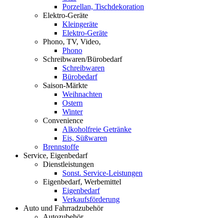
Porzellan, Tischdekoration
Elektro-Geräte
Kleingeräte
Elektro-Geräte
Phono, TV, Video,
Phono
Schreibwaren/Bürobedarf
Schreibwaren
Bürobedarf
Saison-Märkte
Weihnachten
Ostern
Winter
Convenience
Alkoholfreie Getränke
Eis, Süßwaren
Brennstoffe
Service, Eigenbedarf
Dienstleistungen
Sonst. Service-Leistungen
Eigenbedarf, Werbemittel
Eigenbedarf
Verkaufsförderung
Auto und Fahrradzubehör
Autozubehör