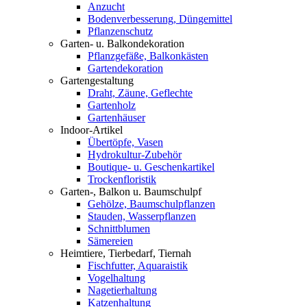
Anzucht
Bodenverbesserung, Düngemittel
Pflanzenschutz
Garten- u. Balkondekoration
Pflanzgefäße, Balkonkästen
Gartendekoration
Gartengestaltung
Draht, Zäune, Geflechte
Gartenholz
Gartenhäuser
Indoor-Artikel
Übertöpfe, Vasen
Hydrokultur-Zubehör
Boutique- u. Geschenkartikel
Trockenfloristik
Garten-, Balkon u. Baumschulpf
Gehölze, Baumschulpflanzen
Stauden, Wasserpflanzen
Schnittblumen
Sämereien
Heimtiere, Tierbedarf, Tiernah
Fischfutter, Aquaraistik
Vogelhaltung
Nagetierhaltung
Katzenhaltung