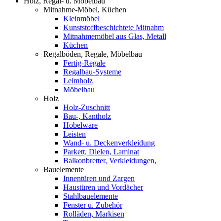
Holz, Regal- u. Möbelbau
Mitnahme-Möbel, Küchen
Kleinmöbel
Kunststoffbeschichtete Mitnahm
Mitnahmemöbel aus Glas, Metall
Küchen
Regalböden, Regale, Möbelbau
Fertig-Regale
Regalbau-Systeme
Leimholz
Möbelbau
Holz
Holz-Zuschnitt
Bau-, Kantholz
Hobelware
Leisten
Wand- u. Deckenverkleidung
Parkett, Dielen, Laminat
Balkonbretter, Verkleidungen,
Bauelemente
Innentüren und Zargen
Haustüren und Vordächer
Stahlbauelemente
Fenster u. Zubehör
Rolläden, Markisen