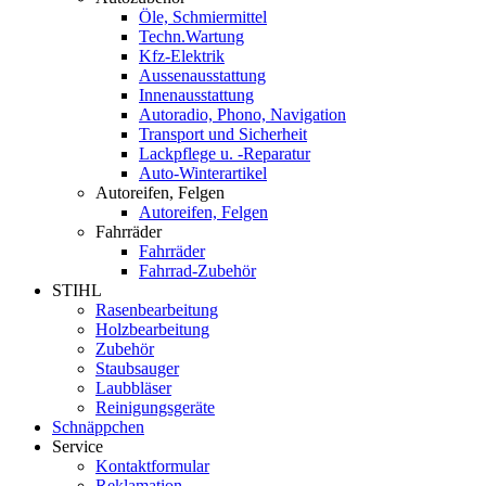
Öle, Schmiermittel
Techn.Wartung
Kfz-Elektrik
Aussenausstattung
Innenausstattung
Autoradio, Phono, Navigation
Transport und Sicherheit
Lackpflege u. -Reparatur
Auto-Winterartikel
Autoreifen, Felgen
Autoreifen, Felgen
Fahrräder
Fahrräder
Fahrrad-Zubehör
STIHL
Rasenbearbeitung
Holzbearbeitung
Zubehör
Staubsauger
Laubbläser
Reinigungsgeräte
Schnäppchen
Service
Kontaktformular
Reklamation