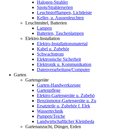
Halogen-Strahler
Spots/Strahlerserien
Leuchtstofflampen, Lichtleiste
Keller- u. Aussenleuchten
Leuchtmittel, Batterien
Lampen
Batterien, Taschenlampen
Elektro-Installation
Elektro-Installationsmaterial
Kabel u. Zubehör
Schwachstrom
Elektronische Sicherheit
Elektronik u. Kommunikation
Datenverarbeitung/Computer
Garten
Gartengeräte
Garten-Handwerkzeuge
Gartenpflege
Elektro-Gartengeräte u. Zubehö
Benzinmotor-Gartengeräte u. Zu
Ersatzteile u. Zubehör f. Elek
Wassertechnik
Pumpen/Teiche
Landwirtschaftlicher Kleinbeda
Gartenanzucht, Dünger, Erden