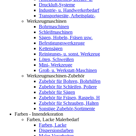
Druckluft-Systeme
Industrie- u. Handwerkerbedarf
Transportgeräte, Arbeitsplatz-
Werkzeugmaschinen
Bohrmaschinen
Schleifmaschinen
Sägen, Hobeln, Fräsen usw.
Befestigungswerkzeuge
Kettensägen
Reinigungs- u. sonst. Werkzeug
Löten, Schweißen
Mini- Werkzeuge
Groß- u. Werkstatt-Maschinen
Werkzeugmaschinen-Zubehör
Zubehör für Bohren, Bohrhilfen
Zubehör für Schleifen, Poliere
Zubehör für Sägen
Zubehör für Fräsen, Raspeln, H
Zubehör für Schrauben, Halten
Sonstige Zubehör-Sortimente
Farben - Innendekoration
Farben, Lacke Malerbedarf
Farben, Lacke
Dispersionsfarben
Maler-Vorarbeiten