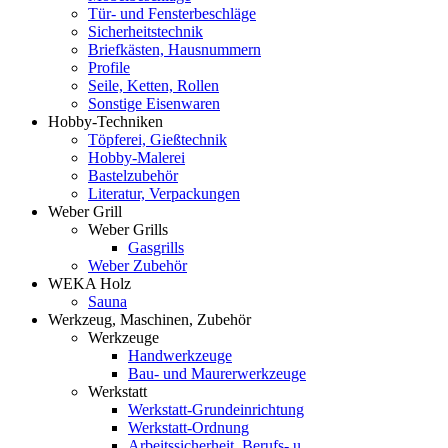
Tür- und Fensterbeschläge
Sicherheitstechnik
Briefkästen, Hausnummern
Profile
Seile, Ketten, Rollen
Sonstige Eisenwaren
Hobby-Techniken
Töpferei, Gießtechnik
Hobby-Malerei
Bastelzubehör
Literatur, Verpackungen
Weber Grill
Weber Grills
Gasgrills
Weber Zubehör
WEKA Holz
Sauna
Werkzeug, Maschinen, Zubehör
Werkzeuge
Handwerkzeuge
Bau- und Maurerwerkzeuge
Werkstatt
Werkstatt-Grundeinrichtung
Werkstatt-Ordnung
Arbeitssicherheit, Berufs- u.