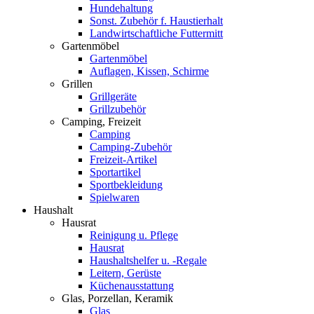
Hundehaltung
Sonst. Zubehör f. Haustierhalt
Landwirtschaftliche Futtermitt
Gartenmöbel
Gartenmöbel
Auflagen, Kissen, Schirme
Grillen
Grillgeräte
Grillzubehör
Camping, Freizeit
Camping
Camping-Zubehör
Freizeit-Artikel
Sportartikel
Sportbekleidung
Spielwaren
Haushalt
Hausrat
Reinigung u. Pflege
Hausrat
Haushaltshelfer u. -Regale
Leitern, Gerüste
Küchenausstattung
Glas, Porzellan, Keramik
Glas