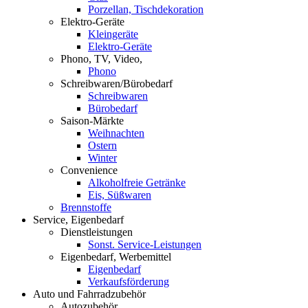
Porzellan, Tischdekoration
Elektro-Geräte
Kleingeräte
Elektro-Geräte
Phono, TV, Video,
Phono
Schreibwaren/Bürobedarf
Schreibwaren
Bürobedarf
Saison-Märkte
Weihnachten
Ostern
Winter
Convenience
Alkoholfreie Getränke
Eis, Süßwaren
Brennstoffe
Service, Eigenbedarf
Dienstleistungen
Sonst. Service-Leistungen
Eigenbedarf, Werbemittel
Eigenbedarf
Verkaufsförderung
Auto und Fahrradzubehör
Autozubehör