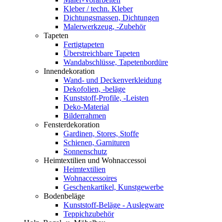
Kleber / techn. Kleber
Dichtungsmassen, Dichtungen
Malerwerkzeug, -Zubehör
Tapeten
Fertigtapeten
Überstreichbare Tapeten
Wandabschlüsse, Tapetenbordüre
Innendekoration
Wand- und Deckenverkleidung
Dekofolien, -beläge
Kunststoff-Profile, -Leisten
Deko-Material
Bilderrahmen
Fensterdekoration
Gardinen, Stores, Stoffe
Schienen, Garnituren
Sonnenschutz
Heimtextilien und Wohnaccessoi
Heimtextilien
Wohnaccessoires
Geschenkartikel, Kunstgewerbe
Bodenbeläge
Kunststoff-Beläge - Auslegware
Teppichzubehör