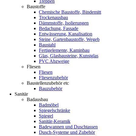
Treppen
Baustoffe
Chemische Baustoffe, Bindemitt
Trockenausbau
Dämmstoffe, Isolierungen
Bedachung, Fassade
Entwässerung, Kanalisation
Steine, Gartenbaustoffe, Wegeb
Baustahl
Fertigelemente, Kaminbau
Glas, Glasbausteine, Kunstglas
PVC Abzweige
Fliesen
Fliesen
Fliesenzubehör
Baustellenzubehör etc
Bauzubehör
Sanitär
Badausbau
Badmöbel
Spiegelschränke
Spiegel
Sanitär-Keramik
Badewannen und Duschtassen
Dusch-Systeme und Zubehör