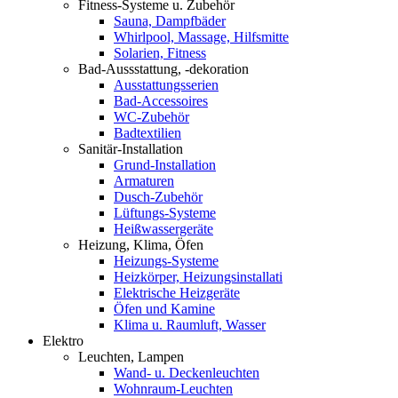
Fitness-Systeme u. Zubehör
Sauna, Dampfbäder
Whirlpool, Massage, Hilfsmitte
Solarien, Fitness
Bad-Aussstattung, -dekoration
Ausstattungsserien
Bad-Accessoires
WC-Zubehör
Badtextilien
Sanitär-Installation
Grund-Installation
Armaturen
Dusch-Zubehör
Lüftungs-Systeme
Heißwassergeräte
Heizung, Klima, Öfen
Heizungs-Systeme
Heizkörper, Heizungsinstallati
Elektrische Heizgeräte
Öfen und Kamine
Klima u. Raumluft, Wasser
Elektro
Leuchten, Lampen
Wand- u. Deckenleuchten
Wohnraum-Leuchten