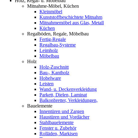
Holz, Regal- u. Möbelbau
Mitnahme-Möbel, Küchen
Kleinmöbel
Kunststoffbeschichtete Mitnahm
Mitnahmemöbel aus Glas, Metall
Küchen
Regalböden, Regale, Möbelbau
Fertig-Regale
Regalbau-Systeme
Leimholz
Möbelbau
Holz
Holz-Zuschnitt
Bau-, Kantholz
Hobelware
Leisten
Wand- u. Deckenverkleidung
Parkett, Dielen, Laminat
Balkonbretter, Verkleidungen,
Bauelemente
Innentüren und Zargen
Haustüren und Vordächer
Stahlbauelemente
Fenster u. Zubehör
Rolläden, Markisen