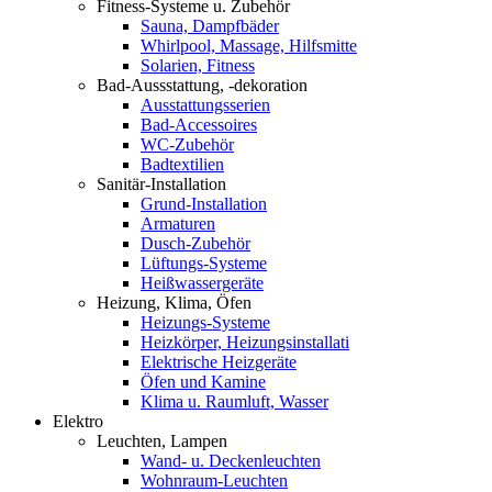
Fitness-Systeme u. Zubehör
Sauna, Dampfbäder
Whirlpool, Massage, Hilfsmitte
Solarien, Fitness
Bad-Aussstattung, -dekoration
Ausstattungsserien
Bad-Accessoires
WC-Zubehör
Badtextilien
Sanitär-Installation
Grund-Installation
Armaturen
Dusch-Zubehör
Lüftungs-Systeme
Heißwassergeräte
Heizung, Klima, Öfen
Heizungs-Systeme
Heizkörper, Heizungsinstallati
Elektrische Heizgeräte
Öfen und Kamine
Klima u. Raumluft, Wasser
Elektro
Leuchten, Lampen
Wand- u. Deckenleuchten
Wohnraum-Leuchten