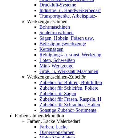
Druckluft-Systeme
Industrie- u. Handwerkerbedarf
Transportgeräte, Arbeitsplatz-
Werkzeugmaschinen
Bohrmaschinen
Schleifmaschinen
Sägen, Hobeln, Fräsen usw.
Befestigungswerkzeuge
Kettensägen
Reinigungs- u. sonst. Werkzeug
Löten, Schweißen
Mini- Werkzeuge
Groß- u. Werkstatt-Maschinen
Werkzeugmaschinen-Zubehör
Zubehör für Bohren, Bohrhilfen
Zubehör für Schleifen, Poliere
Zubehör für Sägen
Zubehör für Fräsen, Raspeln, H
Zubehör für Schrauben, Halten
Sonstige Zubehör-Sortimente
Farben - Innendekoration
Farben, Lacke Malerbedarf
Farben, Lacke
Dispersionsfarben
Maler-Vorarbeiten