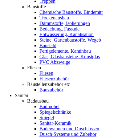
Treppen
Baustoffe
Chemische Baustoffe, Bindemitt
Trockenausbau
Dämmstoffe, Isolierungen
Bedachung, Fassade
Entwässerung, Kanalisation
Steine, Gartenbaustoffe, Wegeb
Baustahl
Fertigelemente, Kaminbau
Glas, Glasbausteine, Kunstglas
PVC Abzweige
Fliesen
Fliesen
Fliesenzubehör
Baustellenzubehör etc
Bauzubehör
Sanitär
Badausbau
Badmöbel
Spiegelschränke
Spiegel
Sanitär-Keramik
Badewannen und Duschtassen
Dusch-Systeme und Zubehör