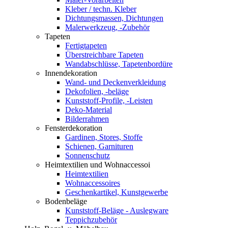
Kleber / techn. Kleber
Dichtungsmassen, Dichtungen
Malerwerkzeug, -Zubehör
Tapeten
Fertigtapeten
Überstreichbare Tapeten
Wandabschlüsse, Tapetenbordüre
Innendekoration
Wand- und Deckenverkleidung
Dekofolien, -beläge
Kunststoff-Profile, -Leisten
Deko-Material
Bilderrahmen
Fensterdekoration
Gardinen, Stores, Stoffe
Schienen, Garnituren
Sonnenschutz
Heimtextilien und Wohnaccessoi
Heimtextilien
Wohnaccessoires
Geschenkartikel, Kunstgewerbe
Bodenbeläge
Kunststoff-Beläge - Auslegware
Teppichzubehör