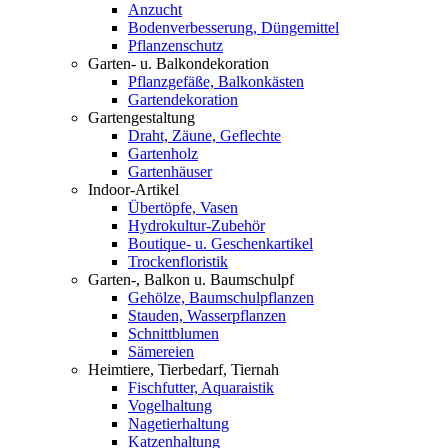
Anzucht
Bodenverbesserung, Düngemittel
Pflanzenschutz
Garten- u. Balkondekoration
Pflanzgefäße, Balkonkästen
Gartendekoration
Gartengestaltung
Draht, Zäune, Geflechte
Gartenholz
Gartenhäuser
Indoor-Artikel
Übertöpfe, Vasen
Hydrokultur-Zubehör
Boutique- u. Geschenkartikel
Trockenfloristik
Garten-, Balkon u. Baumschulpf
Gehölze, Baumschulpflanzen
Stauden, Wasserpflanzen
Schnittblumen
Sämereien
Heimtiere, Tierbedarf, Tiernah
Fischfutter, Aquaraistik
Vogelhaltung
Nagetierhaltung
Katzenhaltung