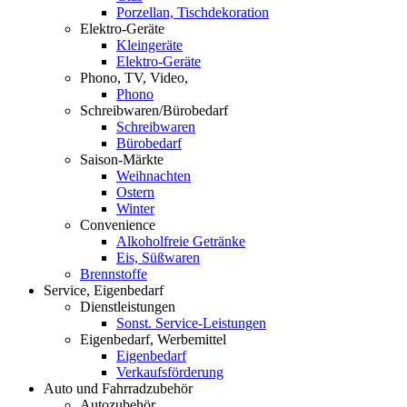
Porzellan, Tischdekoration
Elektro-Geräte
Kleingeräte
Elektro-Geräte
Phono, TV, Video,
Phono
Schreibwaren/Bürobedarf
Schreibwaren
Bürobedarf
Saison-Märkte
Weihnachten
Ostern
Winter
Convenience
Alkoholfreie Getränke
Eis, Süßwaren
Brennstoffe
Service, Eigenbedarf
Dienstleistungen
Sonst. Service-Leistungen
Eigenbedarf, Werbemittel
Eigenbedarf
Verkaufsförderung
Auto und Fahrradzubehör
Autozubehör