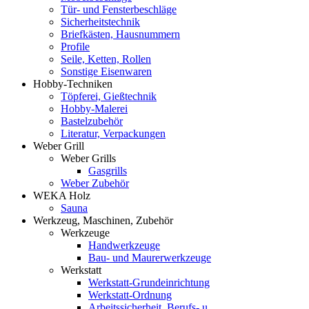
Tür- und Fensterbeschläge
Sicherheitstechnik
Briefkästen, Hausnummern
Profile
Seile, Ketten, Rollen
Sonstige Eisenwaren
Hobby-Techniken
Töpferei, Gießtechnik
Hobby-Malerei
Bastelzubehör
Literatur, Verpackungen
Weber Grill
Weber Grills
Gasgrills
Weber Zubehör
WEKA Holz
Sauna
Werkzeug, Maschinen, Zubehör
Werkzeuge
Handwerkzeuge
Bau- und Maurerwerkzeuge
Werkstatt
Werkstatt-Grundeinrichtung
Werkstatt-Ordnung
Arbeitssicherheit, Berufs- u.