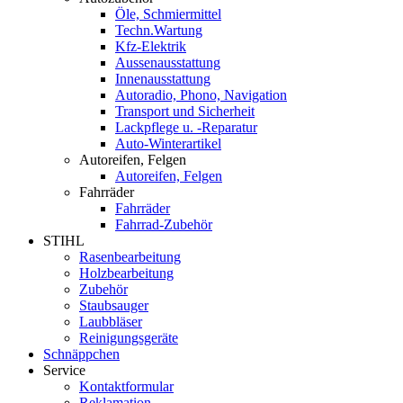
Öle, Schmiermittel
Techn.Wartung
Kfz-Elektrik
Aussenausstattung
Innenausstattung
Autoradio, Phono, Navigation
Transport und Sicherheit
Lackpflege u. -Reparatur
Auto-Winterartikel
Autoreifen, Felgen
Autoreifen, Felgen
Fahrräder
Fahrräder
Fahrrad-Zubehör
STIHL
Rasenbearbeitung
Holzbearbeitung
Zubehör
Staubsauger
Laubbläser
Reinigungsgeräte
Schnäppchen
Service
Kontaktformular
Reklamation