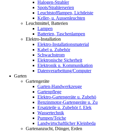
Halogen-Strahler
Spots/Strahlerserien
Leuchtstofflampen, Lichtleiste
Keller- u. Aussenleuchten
Leuchtmittel, Batterien
Lampen
Batterien, Taschenlampen
Elektro-Installation
Elektro-Installationsmaterial
Kabel u. Zubehör
Schwachstrom
Elektronische Sicherheit
Elektronik u. Kommunikation
Datenverarbeitung/Computer
Garten
Gartengeräte
Garten-Handwerkzeuge
Gartenpflege
Elektro-Gartengeräte u. Zubehö
Benzinmotor-Gartengeräte u. Zu
Ersatzteile u. Zubehör f. Elek
Wassertechnik
Pumpen/Teiche
Landwirtschaftlicher Kleinbeda
Gartenanzucht, Dünger, Erden