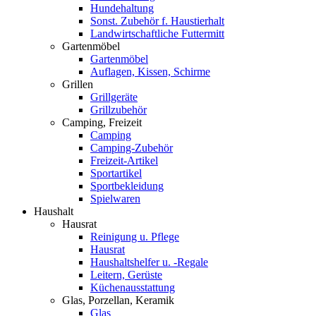
Hundehaltung
Sonst. Zubehör f. Haustierhalt
Landwirtschaftliche Futtermitt
Gartenmöbel
Gartenmöbel
Auflagen, Kissen, Schirme
Grillen
Grillgeräte
Grillzubehör
Camping, Freizeit
Camping
Camping-Zubehör
Freizeit-Artikel
Sportartikel
Sportbekleidung
Spielwaren
Haushalt
Hausrat
Reinigung u. Pflege
Hausrat
Haushaltshelfer u. -Regale
Leitern, Gerüste
Küchenausstattung
Glas, Porzellan, Keramik
Glas