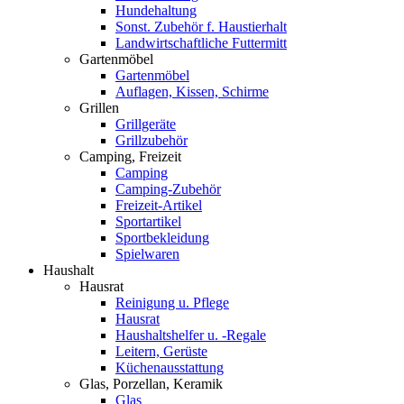
Hundehaltung
Sonst. Zubehör f. Haustierhalt
Landwirtschaftliche Futtermitt
Gartenmöbel
Gartenmöbel
Auflagen, Kissen, Schirme
Grillen
Grillgeräte
Grillzubehör
Camping, Freizeit
Camping
Camping-Zubehör
Freizeit-Artikel
Sportartikel
Sportbekleidung
Spielwaren
Haushalt
Hausrat
Reinigung u. Pflege
Hausrat
Haushaltshelfer u. -Regale
Leitern, Gerüste
Küchenausstattung
Glas, Porzellan, Keramik
Glas