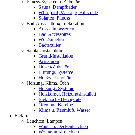
Fitness-Systeme u. Zubehör
Sauna, Dampfbäder
Whirlpool, Massage, Hilfsmitte
Solarien, Fitness
Bad-Aussstattung, -dekoration
Ausstattungsserien
Bad-Accessoires
WC-Zubehör
Badtextilien
Sanitär-Installation
Grund-Installation
Armaturen
Dusch-Zubehör
Lüftungs-Systeme
Heißwassergeräte
Heizung, Klima, Öfen
Heizungs-Systeme
Heizkörper, Heizungsinstallati
Elektrische Heizgeräte
Öfen und Kamine
Klima u. Raumluft, Wasser
Elektro
Leuchten, Lampen
Wand- u. Deckenleuchten
Wohnraum-Leuchten