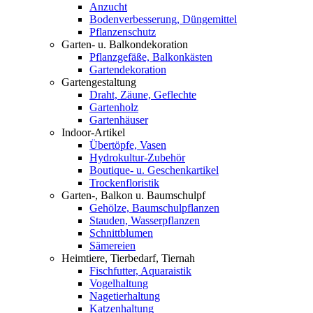
Anzucht
Bodenverbesserung, Düngemittel
Pflanzenschutz
Garten- u. Balkondekoration
Pflanzgefäße, Balkonkästen
Gartendekoration
Gartengestaltung
Draht, Zäune, Geflechte
Gartenholz
Gartenhäuser
Indoor-Artikel
Übertöpfe, Vasen
Hydrokultur-Zubehör
Boutique- u. Geschenkartikel
Trockenfloristik
Garten-, Balkon u. Baumschulpf
Gehölze, Baumschulpflanzen
Stauden, Wasserpflanzen
Schnittblumen
Sämereien
Heimtiere, Tierbedarf, Tiernah
Fischfutter, Aquaraistik
Vogelhaltung
Nagetierhaltung
Katzenhaltung