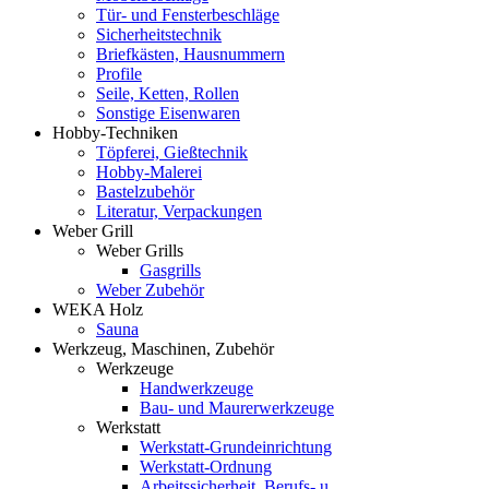
Tür- und Fensterbeschläge
Sicherheitstechnik
Briefkästen, Hausnummern
Profile
Seile, Ketten, Rollen
Sonstige Eisenwaren
Hobby-Techniken
Töpferei, Gießtechnik
Hobby-Malerei
Bastelzubehör
Literatur, Verpackungen
Weber Grill
Weber Grills
Gasgrills
Weber Zubehör
WEKA Holz
Sauna
Werkzeug, Maschinen, Zubehör
Werkzeuge
Handwerkzeuge
Bau- und Maurerwerkzeuge
Werkstatt
Werkstatt-Grundeinrichtung
Werkstatt-Ordnung
Arbeitssicherheit, Berufs- u.