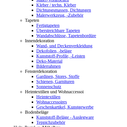
Kleber / techn. Kleber
Dichtungsmassen, Dichtungen
Malerwerkzeug, -Zubehör
Tapeten
Fertigtapeten
Überstreichbare Tapeten
Wandabschlüsse, Tapetenbordüre
Innendekoration
Wand- und Deckenverkleidung
Dekofolien, -beläge
Kunststoff-Profile, -Leisten
Deko-Material
Bilderrahmen
Fensterdekoration
Gardinen, Stores, Stoffe
Schienen, Garnituren
Sonnenschutz
Heimtextilien und Wohnaccessoi
Heimtextilien
Wohnaccessoires
Geschenkartikel, Kunstgewerbe
Bodenbeläge
Kunststoff-Beläge - Auslegware
Teppichzubehör