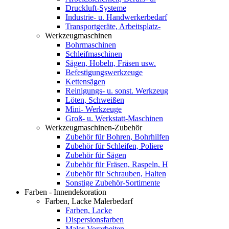
Druckluft-Systeme
Industrie- u. Handwerkerbedarf
Transportgeräte, Arbeitsplatz-
Werkzeugmaschinen
Bohrmaschinen
Schleifmaschinen
Sägen, Hobeln, Fräsen usw.
Befestigungswerkzeuge
Kettensägen
Reinigungs- u. sonst. Werkzeug
Löten, Schweißen
Mini- Werkzeuge
Groß- u. Werkstatt-Maschinen
Werkzeugmaschinen-Zubehör
Zubehör für Bohren, Bohrhilfen
Zubehör für Schleifen, Poliere
Zubehör für Sägen
Zubehör für Fräsen, Raspeln, H
Zubehör für Schrauben, Halten
Sonstige Zubehör-Sortimente
Farben - Innendekoration
Farben, Lacke Malerbedarf
Farben, Lacke
Dispersionsfarben
Maler-Vorarbeiten