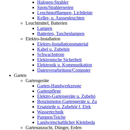
Halogen-Strahler
Spots/Strahlerserien
Leuchtstofflampen, Lichtleiste
Keller- u. Aussenleuchten
Leuchtmittel, Batterien
Lampen
Batterien, Taschenlampen
Elektro-Installation
Elektro-Installationsmaterial
Kabel u. Zubehör
Schwachstrom
Elektronische Sicherheit
Elektronik u. Kommunikation
Datenverarbeitung/Computer
Garten
Gartengeräte
Garten-Handwerkzeuge
Gartenpflege
Elektro-Gartengeräte u. Zubehö
Benzinmotor-Gartengeräte u. Zu
Ersatzteile u. Zubehör f. Elek
Wassertechnik
Pumpen/Teiche
Landwirtschaftlicher Kleinbeda
Gartenanzucht, Dünger, Erden