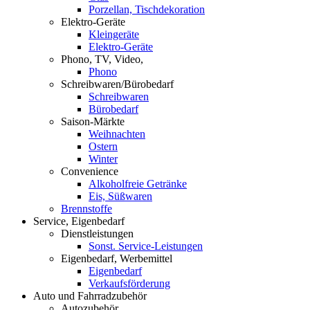
Porzellan, Tischdekoration
Elektro-Geräte
Kleingeräte
Elektro-Geräte
Phono, TV, Video,
Phono
Schreibwaren/Bürobedarf
Schreibwaren
Bürobedarf
Saison-Märkte
Weihnachten
Ostern
Winter
Convenience
Alkoholfreie Getränke
Eis, Süßwaren
Brennstoffe
Service, Eigenbedarf
Dienstleistungen
Sonst. Service-Leistungen
Eigenbedarf, Werbemittel
Eigenbedarf
Verkaufsförderung
Auto und Fahrradzubehör
Autozubehör