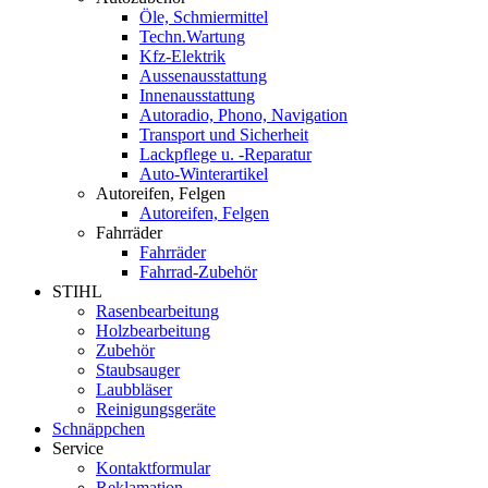
Öle, Schmiermittel
Techn.Wartung
Kfz-Elektrik
Aussenausstattung
Innenausstattung
Autoradio, Phono, Navigation
Transport und Sicherheit
Lackpflege u. -Reparatur
Auto-Winterartikel
Autoreifen, Felgen
Autoreifen, Felgen
Fahrräder
Fahrräder
Fahrrad-Zubehör
STIHL
Rasenbearbeitung
Holzbearbeitung
Zubehör
Staubsauger
Laubbläser
Reinigungsgeräte
Schnäppchen
Service
Kontaktformular
Reklamation