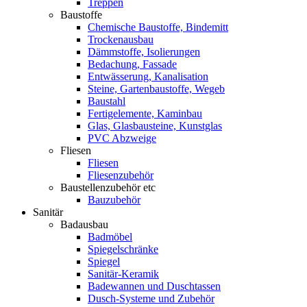
Treppen
Baustoffe
Chemische Baustoffe, Bindemitt
Trockenausbau
Dämmstoffe, Isolierungen
Bedachung, Fassade
Entwässerung, Kanalisation
Steine, Gartenbaustoffe, Wegeb
Baustahl
Fertigelemente, Kaminbau
Glas, Glasbausteine, Kunstglas
PVC Abzweige
Fliesen
Fliesen
Fliesenzubehör
Baustellenzubehör etc
Bauzubehör
Sanitär
Badausbau
Badmöbel
Spiegelschränke
Spiegel
Sanitär-Keramik
Badewannen und Duschtassen
Dusch-Systeme und Zubehör