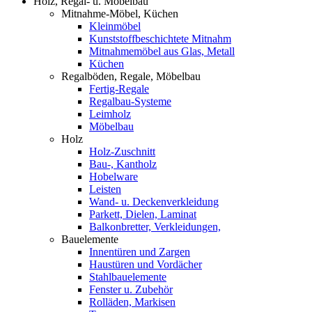
Holz, Regal- u. Möbelbau
Mitnahme-Möbel, Küchen
Kleinmöbel
Kunststoffbeschichtete Mitnahm
Mitnahmemöbel aus Glas, Metall
Küchen
Regalböden, Regale, Möbelbau
Fertig-Regale
Regalbau-Systeme
Leimholz
Möbelbau
Holz
Holz-Zuschnitt
Bau-, Kantholz
Hobelware
Leisten
Wand- u. Deckenverkleidung
Parkett, Dielen, Laminat
Balkonbretter, Verkleidungen,
Bauelemente
Innentüren und Zargen
Haustüren und Vordächer
Stahlbauelemente
Fenster u. Zubehör
Rolläden, Markisen