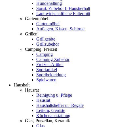
Hundehaltung
Sonst. Zubehör f. Haustierhalt
Landwirtschaftliche Futtermitt
Gartenmöbel
Gartenmöbel
Auflagen, Kissen, Schirme
Grillen
Grillgeräte
Grillzubehör
Camping, Freizeit
Camping
Camping-Zubehör
Freizeit-Artikel
Sportartikel
Sportbekleidung
Spielwaren
Haushalt
Hausrat
Reinigung u. Pflege
Hausrat
Haushaltshelfer u. -Regale
Leitern, Gerüste
Küchenausstattung
Glas, Porzellan, Keramik
Glas