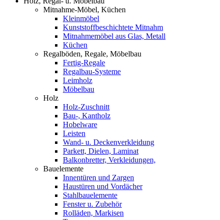
Holz, Regal- u. Möbelbau
Mitnahme-Möbel, Küchen
Kleinmöbel
Kunststoffbeschichtete Mitnahm
Mitnahmemöbel aus Glas, Metall
Küchen
Regalböden, Regale, Möbelbau
Fertig-Regale
Regalbau-Systeme
Leimholz
Möbelbau
Holz
Holz-Zuschnitt
Bau-, Kantholz
Hobelware
Leisten
Wand- u. Deckenverkleidung
Parkett, Dielen, Laminat
Balkonbretter, Verkleidungen,
Bauelemente
Innentüren und Zargen
Haustüren und Vordächer
Stahlbauelemente
Fenster u. Zubehör
Rolläden, Markisen