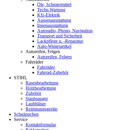
Öle, Schmiermittel
Techn.Wartung
Kfz-Elektrik
Aussenausstattung
Innenausstattung
Autoradio, Phono, Navigation
Transport und Sicherheit
Lackpflege u. -Reparatur
Auto-Winterartikel
Autoreifen, Felgen
Autoreifen, Felgen
Fahrräder
Fahrräder
Fahrrad-Zubehör
STIHL
Rasenbearbeitung
Holzbearbeitung
Zubehör
Staubsauger
Laubbläser
Reinigungsgeräte
Schnäppchen
Service
Kontaktformular
Reklamation