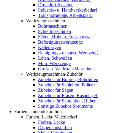
Druckluft-Systeme
Industrie- u. Handwerkerbedarf
Transportgeräte, Arbeitsplatz-
Werkzeugmaschinen
Bohrmaschinen
Schleifmaschinen
Sägen, Hobeln, Fräsen usw.
Befestigungswerkzeuge
Kettensägen
Reinigungs- u. sonst. Werkzeug
Löten, Schweißen
Mini- Werkzeuge
Groß- u. Werkstatt-Maschinen
Werkzeugmaschinen-Zubehör
Zubehör für Bohren, Bohrhilfen
Zubehör für Schleifen, Poliere
Zubehör für Sägen
Zubehör für Fräsen, Raspeln, H
Zubehör für Schrauben, Halten
Sonstige Zubehör-Sortimente
Farben - Innendekoration
Farben, Lacke Malerbedarf
Farben, Lacke
Dispersionsfarben
Maler-Vorarbeiten