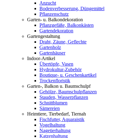
Anzucht
Bodenverbesserung, Düngemittel
Pflanzenschutz
Garten- u. Balkondekoration
Pflanzgefäße, Balkonkästen
Gartendekoration
Gartengestaltung
Draht, Zäune, Geflechte
Gartenholz
Gartenhäuser
Indoor-Artikel
Übertöpfe, Vasen
Hydrokultur-Zubehör
Boutique- u. Geschenkartikel
Trockenfloristik
Garten-, Balkon u. Baumschulpf
Gehölze, Baumschulpflanzen
Stauden, Wasserpflanzen
Schnittblumen
Sämereien
Heimtiere, Tierbedarf, Tiernah
Fischfutter, Aquaraistik
Vogelhaltung
Nagetierhaltung
Katzenhaltung