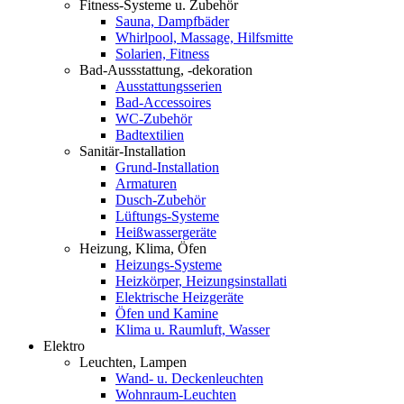
Fitness-Systeme u. Zubehör
Sauna, Dampfbäder
Whirlpool, Massage, Hilfsmitte
Solarien, Fitness
Bad-Aussstattung, -dekoration
Ausstattungsserien
Bad-Accessoires
WC-Zubehör
Badtextilien
Sanitär-Installation
Grund-Installation
Armaturen
Dusch-Zubehör
Lüftungs-Systeme
Heißwassergeräte
Heizung, Klima, Öfen
Heizungs-Systeme
Heizkörper, Heizungsinstallati
Elektrische Heizgeräte
Öfen und Kamine
Klima u. Raumluft, Wasser
Elektro
Leuchten, Lampen
Wand- u. Deckenleuchten
Wohnraum-Leuchten