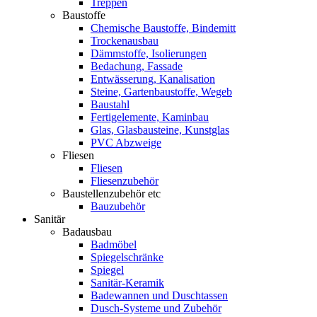
Treppen
Baustoffe
Chemische Baustoffe, Bindemitt
Trockenausbau
Dämmstoffe, Isolierungen
Bedachung, Fassade
Entwässerung, Kanalisation
Steine, Gartenbaustoffe, Wegeb
Baustahl
Fertigelemente, Kaminbau
Glas, Glasbausteine, Kunstglas
PVC Abzweige
Fliesen
Fliesen
Fliesenzubehör
Baustellenzubehör etc
Bauzubehör
Sanitär
Badausbau
Badmöbel
Spiegelschränke
Spiegel
Sanitär-Keramik
Badewannen und Duschtassen
Dusch-Systeme und Zubehör