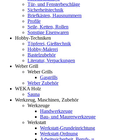
Tür- und Fensterbeschläge
Sicherheitstechnik
Briefkästen, Hausnummern
Profile
Seile, Ketten, Rollen
Sonstige Eisenwaren
Hobby-Techniken
Töpferei, Gießtechnik
Hobby-Malerei
Bastelzubehör
Literatur, Verpackungen
Weber Grill
Weber Grills
Gasgrills
Weber Zubehör
WEKA Holz
Sauna
Werkzeug, Maschinen, Zubehör
Werkzeuge
Handwerkzeuge
Bau- und Maurerwerkzeuge
Werkstatt
Werkstatt-Grundeinrichtung
Werkstatt-Ordnung
Arbeitssicherheit, Berufs- u.