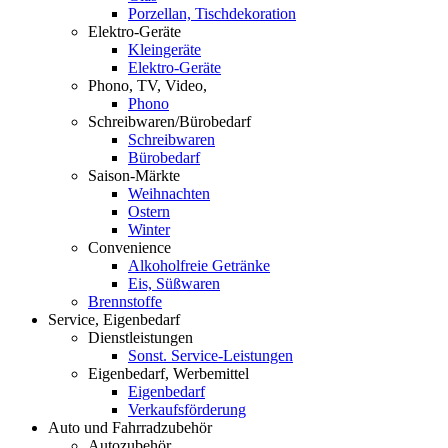
Porzellan, Tischdekoration
Elektro-Geräte
Kleingeräte
Elektro-Geräte
Phono, TV, Video,
Phono
Schreibwaren/Bürobedarf
Schreibwaren
Bürobedarf
Saison-Märkte
Weihnachten
Ostern
Winter
Convenience
Alkoholfreie Getränke
Eis, Süßwaren
Brennstoffe
Service, Eigenbedarf
Dienstleistungen
Sonst. Service-Leistungen
Eigenbedarf, Werbemittel
Eigenbedarf
Verkaufsförderung
Auto und Fahrradzubehör
Autozubehör