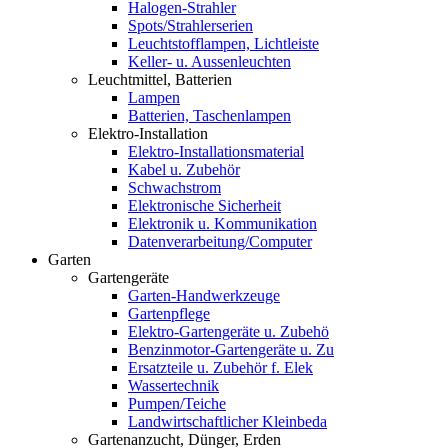
Halogen-Strahler
Spots/Strahlerserien
Leuchtstofflampen, Lichtleiste
Keller- u. Aussenleuchten
Leuchtmittel, Batterien
Lampen
Batterien, Taschenlampen
Elektro-Installation
Elektro-Installationsmaterial
Kabel u. Zubehör
Schwachstrom
Elektronische Sicherheit
Elektronik u. Kommunikation
Datenverarbeitung/Computer
Garten
Gartengeräte
Garten-Handwerkzeuge
Gartenpflege
Elektro-Gartengeräte u. Zubehö
Benzinmotor-Gartengeräte u. Zu
Ersatzteile u. Zubehör f. Elek
Wassertechnik
Pumpen/Teiche
Landwirtschaftlicher Kleinbeda
Gartenanzucht, Dünger, Erden