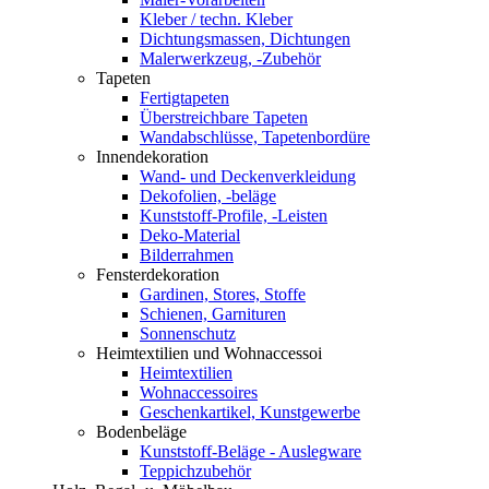
Kleber / techn. Kleber
Dichtungsmassen, Dichtungen
Malerwerkzeug, -Zubehör
Tapeten
Fertigtapeten
Überstreichbare Tapeten
Wandabschlüsse, Tapetenbordüre
Innendekoration
Wand- und Deckenverkleidung
Dekofolien, -beläge
Kunststoff-Profile, -Leisten
Deko-Material
Bilderrahmen
Fensterdekoration
Gardinen, Stores, Stoffe
Schienen, Garnituren
Sonnenschutz
Heimtextilien und Wohnaccessoi
Heimtextilien
Wohnaccessoires
Geschenkartikel, Kunstgewerbe
Bodenbeläge
Kunststoff-Beläge - Auslegware
Teppichzubehör