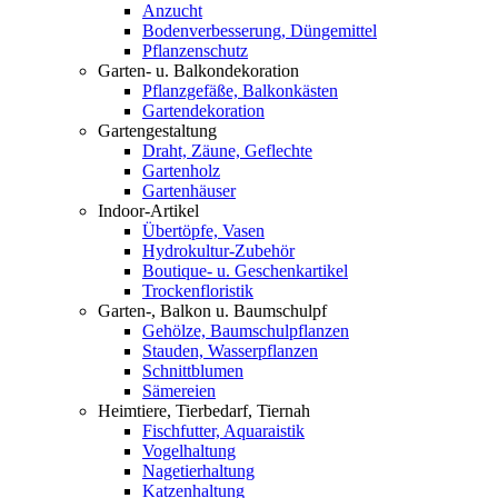
Anzucht
Bodenverbesserung, Düngemittel
Pflanzenschutz
Garten- u. Balkondekoration
Pflanzgefäße, Balkonkästen
Gartendekoration
Gartengestaltung
Draht, Zäune, Geflechte
Gartenholz
Gartenhäuser
Indoor-Artikel
Übertöpfe, Vasen
Hydrokultur-Zubehör
Boutique- u. Geschenkartikel
Trockenfloristik
Garten-, Balkon u. Baumschulpf
Gehölze, Baumschulpflanzen
Stauden, Wasserpflanzen
Schnittblumen
Sämereien
Heimtiere, Tierbedarf, Tiernah
Fischfutter, Aquaraistik
Vogelhaltung
Nagetierhaltung
Katzenhaltung