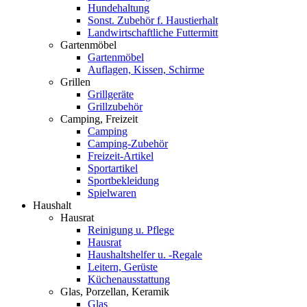
Hundehaltung
Sonst. Zubehör f. Haustierhalt
Landwirtschaftliche Futtermitt
Gartenmöbel
Gartenmöbel
Auflagen, Kissen, Schirme
Grillen
Grillgeräte
Grillzubehör
Camping, Freizeit
Camping
Camping-Zubehör
Freizeit-Artikel
Sportartikel
Sportbekleidung
Spielwaren
Haushalt
Hausrat
Reinigung u. Pflege
Hausrat
Haushaltshelfer u. -Regale
Leitern, Gerüste
Küchenausstattung
Glas, Porzellan, Keramik
Glas