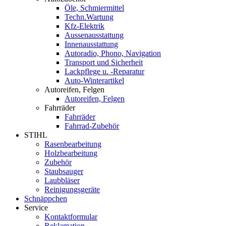
Öle, Schmiermittel
Techn.Wartung
Kfz-Elektrik
Aussenausstattung
Innenausstattung
Autoradio, Phono, Navigation
Transport und Sicherheit
Lackpflege u. -Reparatur
Auto-Winterartikel
Autoreifen, Felgen
Autoreifen, Felgen
Fahrräder
Fahrräder
Fahrrad-Zubehör
STIHL
Rasenbearbeitung
Holzbearbeitung
Zubehör
Staubsauger
Laubbläser
Reinigungsgeräte
Schnäppchen
Service
Kontaktformular
Reklamation