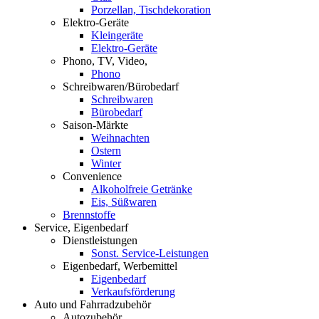
Porzellan, Tischdekoration
Elektro-Geräte
Kleingeräte
Elektro-Geräte
Phono, TV, Video,
Phono
Schreibwaren/Bürobedarf
Schreibwaren
Bürobedarf
Saison-Märkte
Weihnachten
Ostern
Winter
Convenience
Alkoholfreie Getränke
Eis, Süßwaren
Brennstoffe
Service, Eigenbedarf
Dienstleistungen
Sonst. Service-Leistungen
Eigenbedarf, Werbemittel
Eigenbedarf
Verkaufsförderung
Auto und Fahrradzubehör
Autozubehör