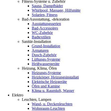
Fitness-Systeme u. Zubehör
Sauna, Dampfbäder
Whirlpool, Massage, Hilfsmitte
Solarien, Fitness
Bad-Aussstattung, -dekoration
Ausstattungsserien
Bad-Accessoires
WC-Zubehör
Badtextilien
Sanitär-Installation
Grund-Installation
Armaturen
Dusch-Zubehör
Lüftungs-Systeme
Heißwassergeräte
Heizung, Klima, Öfen
Heizungs-Systeme
Heizkörper, Heizungsinstallati
Elektrische Heizgeräte
Öfen und Kamine
Klima u. Raumluft, Wasser
Elektro
Leuchten, Lampen
Wand- u. Deckenleuchten
Wohnraum-Leuchten