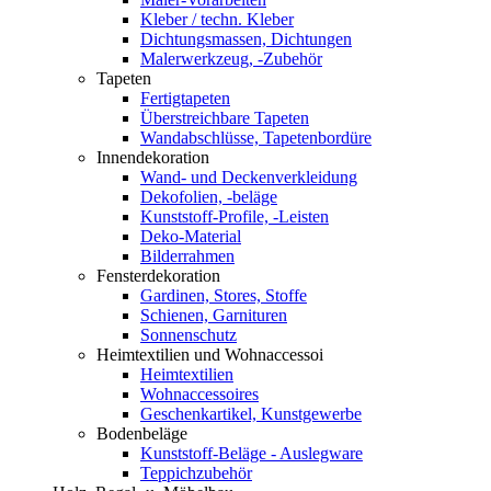
Kleber / techn. Kleber
Dichtungsmassen, Dichtungen
Malerwerkzeug, -Zubehör
Tapeten
Fertigtapeten
Überstreichbare Tapeten
Wandabschlüsse, Tapetenbordüre
Innendekoration
Wand- und Deckenverkleidung
Dekofolien, -beläge
Kunststoff-Profile, -Leisten
Deko-Material
Bilderrahmen
Fensterdekoration
Gardinen, Stores, Stoffe
Schienen, Garnituren
Sonnenschutz
Heimtextilien und Wohnaccessoi
Heimtextilien
Wohnaccessoires
Geschenkartikel, Kunstgewerbe
Bodenbeläge
Kunststoff-Beläge - Auslegware
Teppichzubehör