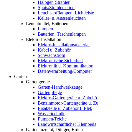
Halogen-Strahler
Spots/Strahlerserien
Leuchtstofflampen, Lichtleiste
Keller- u. Aussenleuchten
Leuchtmittel, Batterien
Lampen
Batterien, Taschenlampen
Elektro-Installation
Elektro-Installationsmaterial
Kabel u. Zubehör
Schwachstrom
Elektronische Sicherheit
Elektronik u. Kommunikation
Datenverarbeitung/Computer
Garten
Gartengeräte
Garten-Handwerkzeuge
Gartenpflege
Elektro-Gartengeräte u. Zubehö
Benzinmotor-Gartengeräte u. Zu
Ersatzteile u. Zubehör f. Elek
Wassertechnik
Pumpen/Teiche
Landwirtschaftlicher Kleinbeda
Gartenanzucht, Dünger, Erden