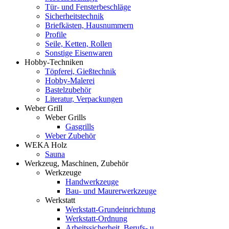
Tür- und Fensterbeschläge
Sicherheitstechnik
Briefkästen, Hausnummern
Profile
Seile, Ketten, Rollen
Sonstige Eisenwaren
Hobby-Techniken
Töpferei, Gießtechnik
Hobby-Malerei
Bastelzubehör
Literatur, Verpackungen
Weber Grill
Weber Grills
Gasgrills
Weber Zubehör
WEKA Holz
Sauna
Werkzeug, Maschinen, Zubehör
Werkzeuge
Handwerkzeuge
Bau- und Maurerwerkzeuge
Werkstatt
Werkstatt-Grundeinrichtung
Werkstatt-Ordnung
Arbeitssicherheit, Berufs- u.