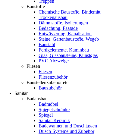
Treppen
Baustoffe
Chemische Baustoffe, Bindemitt
Trockenausbau
Dämmstoffe, Isolierungen
Bedachung, Fassade
Entwässerung, Kanalisation
Steine, Gartenbaustoffe, Wegeb
Baustahl
Fertigelemente, Kaminbau
Glas, Glasbausteine, Kunstglas
PVC Abzweige
Fliesen
Fliesen
Fliesenzubehör
Baustellenzubehör etc
Bauzubehör
Sanitär
Badausbau
Badmöbel
Spiegelschränke
Spiegel
Sanitär-Keramik
Badewannen und Duschtassen
Dusch-Systeme und Zubehör