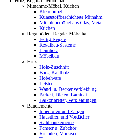
Holz, Regal- u. Möbelbau
Mitnahme-Möbel, Küchen
Kleinmöbel
Kunststoffbeschichtete Mitnahm
Mitnahmemöbel aus Glas, Metall
Küchen
Regalböden, Regale, Möbelbau
Fertig-Regale
Regalbau-Systeme
Leimholz
Möbelbau
Holz
Holz-Zuschnitt
Bau-, Kantholz
Hobelware
Leisten
Wand- u. Deckenverkleidung
Parkett, Dielen, Laminat
Balkonbretter, Verkleidungen,
Bauelemente
Innentüren und Zargen
Haustüren und Vordächer
Stahlbauelemente
Fenster u. Zubehör
Rolläden, Markisen