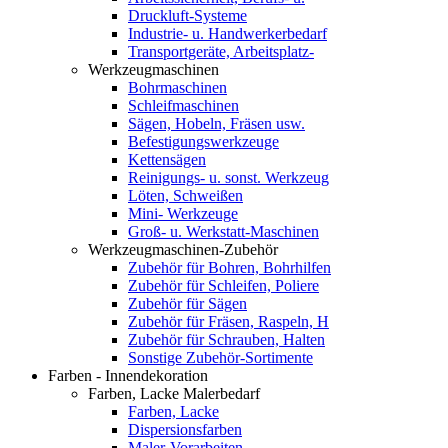
Druckluft-Systeme
Industrie- u. Handwerkerbedarf
Transportgeräte, Arbeitsplatz-
Werkzeugmaschinen
Bohrmaschinen
Schleifmaschinen
Sägen, Hobeln, Fräsen usw.
Befestigungswerkzeuge
Kettensägen
Reinigungs- u. sonst. Werkzeug
Löten, Schweißen
Mini- Werkzeuge
Groß- u. Werkstatt-Maschinen
Werkzeugmaschinen-Zubehör
Zubehör für Bohren, Bohrhilfen
Zubehör für Schleifen, Poliere
Zubehör für Sägen
Zubehör für Fräsen, Raspeln, H
Zubehör für Schrauben, Halten
Sonstige Zubehör-Sortimente
Farben - Innendekoration
Farben, Lacke Malerbedarf
Farben, Lacke
Dispersionsfarben
Maler-Vorarbeiten